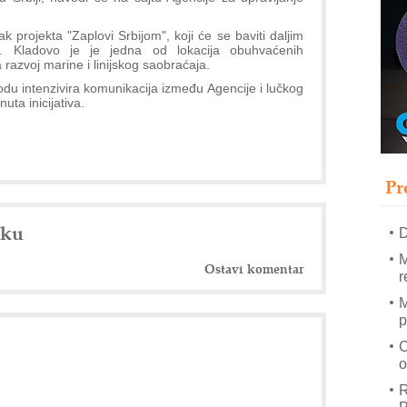
ak projekta "Zaplovi Srbijom", koji će se baviti daljim
. Kladovo je je jedna od lokacija obuhvaćenih
–
 razvoj marine i linijskog saobraćaja.
u
u intenzivira komunikacija između Agencije i lučkog
S
uta inicijativa.
s
P
m
Pr
R
n
nku
D
M
Ostavi komentar
r
M
p
C
o
R