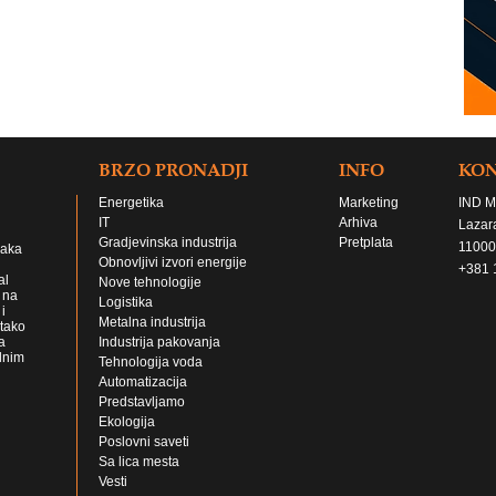
BRZO PRONADJI
INFO
KO
Energetika
Marketing
IND M
IT
Arhiva
Lazar
Gradjevinska industrija
Pretplata
11000
jaka
Obnovljivi izvori energije
+381 
al
Nove tehnologije
 na
Logistika
i
Metalna industrija
 tako
a
Industrija pakovanja
lnim
Tehnologija voda
Automatizacija
Predstavljamo
Ekologija
Poslovni saveti
Sa lica mesta
Vesti