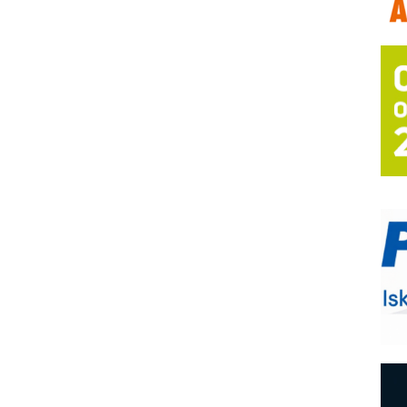
T
B
I
p
–
u
S
s
P
m
R
n
D
M
r