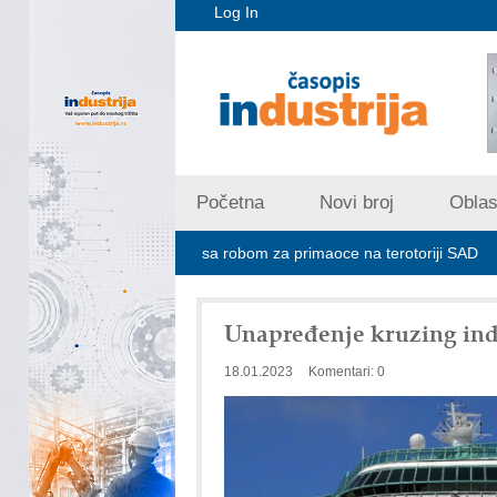
Log In
Početna
Novi broj
Oblast
je ne prima pošiljke sa robom za primaoce na terotoriji SAD
ROSA 
Unapređenje kruzing indu
18.01.2023
Komentari: 0