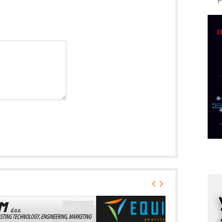
A
d
M
v
I
i
p
F
p
K
s
o
A
m
r
I
k
S
p