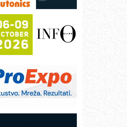
rajna oznaka kao dugoročna korist
ezbednost na prvom mestu!
B BLUMENAUER - više od 40 godina
overenja u industriji
COMBYPACK
RMQ-TITAN ADVANCED INDICATOR
 Pametna signalizacija za efikasnije
pravljanje mašinama
igurnije ispitivanje transformatora u
olarnim elektranama i vetroparkovima
ranje točkova na gradilištu- standard
odernog i odgovornog građenja
OSA i SCHUNK podižu proizvodnju
a viši nivo
etekcija različitih oblika
AREX - Lim i mašine za savremena
ešenja