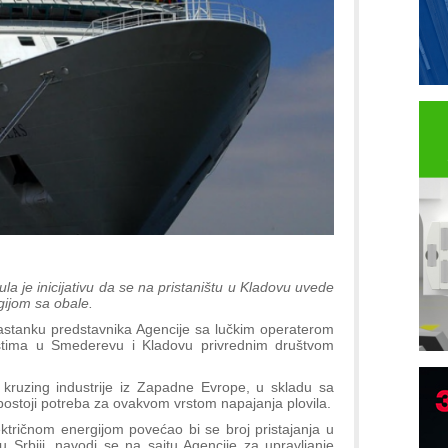
a je inicijativu da se na pristaništu u Kladovu uvede
ijom sa obale.
stanku predstavnika Agencije sa lučkim operaterom
štima u Smederevu i Kladovu privrednim društvom
 kruzing industrije iz Zapadne Evrope, u skladu sa
ostoji potreba za ovakvom vrstom napajanja plovila.
I
tričnom energijom povećao bi se broj pristajanja u
p
 Srbiji, navodi se na sajtu Agencije za upravljanje