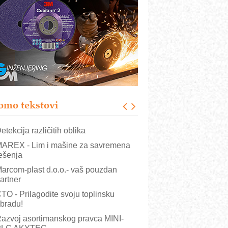
COMBYPACK
RMQ-TITAN ADVANCED INDICATOR
 Pametna signalizacija za efikasnije
pravljanje mašinama
igurnije ispitivanje transformatora u
olarnim elektranama i vetroparkovima
ranje točkova na gradilištu- standard
odernog i odgovornog građenja
omo tekstovi
OSA i SCHUNK podižu proizvodnju
a viši nivo
etekcija različitih oblika
AREX - Lim i mašine za savremena
ešenja
arcom-plast d.o.o.- vaš pouzdan
artner
TO - Prilagodite svoju toplinsku
bradu!
azvoj asortimanskog pravca MINI-