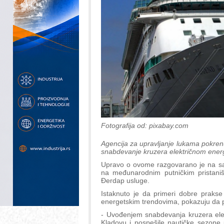
Fotografija od: pixabay.com
Agencija za upravljanje lukama pokrenul
snabdevanje kruzera električnom energ
Upravo o ovome razgovarano je na sa
na međunarodnim putničkim pristani
Đerdap usluge.
Istaknuto je da primeri dobre prakse
energetskim trendovima, pokazuju da p
- Uvođenjem snabdevanja kruzera elek
Kladovu i pospešile nautičke sezone u