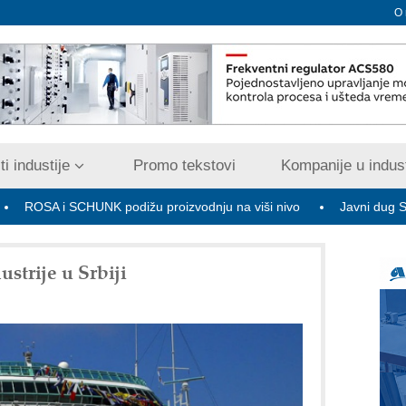
O
i industije
Promo tekstovi
Kompanije u indust
i SCHUNK podižu proizvodnju na viši nivo
Javni dug Srbije na kr
strije u Srbiji