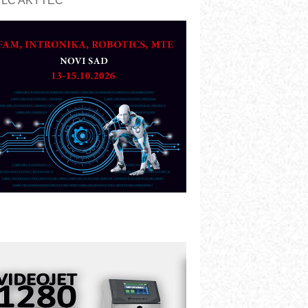
PLC AKYTEC
UKOM: Svetski standard metrologije
ostupan u Srbiji
OTOMAN – NEXT-Robotika vođena
eštačkom inteligencijom
.SAFE MOBILE revolucioniše
ndustrijsku automatizaciju
ionirskimmobile operator PANEL-OM
leksibilno stezanje i brzo
odešavanje u proizvodnji prototipova
IP KOP – napredna rešenja za
avremene industrijske i logističke
bjekte
lba d.o.o. – 35 godina preciznosti u
etrologiji i pametnim dozirnim
ešenjima
BeRTIM - oprema za ispitivanje
ontrole kvaliteta
TAUFF – Komponente koje
ovećavaju pouzdanost hidrauličkih