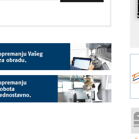
s
Y
p
F
r
p
A
i
R
F
a
E
A
(
P
m
h
P
s