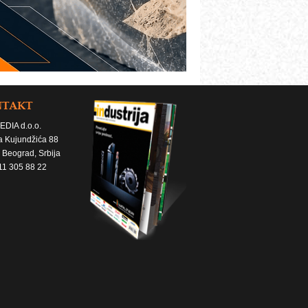
NTAKT
EDIA d.o.o.
a Kujundžića 88
 Beograd, Srbija
11 305 88 22