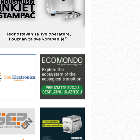
istema
AMADA pumpe – japanska
ouzdanost u transferu fluida
iltration Group Industrial – Napredna
ešenja za filtraciju u hidrauličkim i
rocesnim sistemima
rt Utopia Studio – vizuelne priče
ndustrije i biznisa
ILINEX kompanije Rittal
ANUC: Najbolje za vašu pametnu
utomatizaciju
fikasno upravljanje energijom
utomatizacija pakovanja · Display
Shelf-Ready) omotnice
roizvodnja iC7 Hybrid 1500 VDC
režnog pretvarača sa tečnim
lađenjem
otpuna efikasnost bez složenih
istema