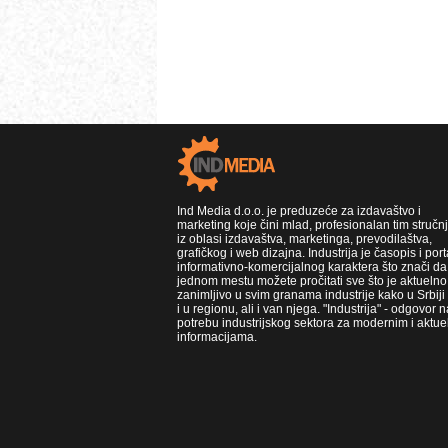
Ind Media d.o.o. je preduzeće za izdavaštvo i
marketing koje čini mlad, profesionalan tim stručn
iz oblasi izdavaštva, marketinga, prevodilaštva,
grafičkog i web dizajna. Industrija je časopis i port
informativno-komercijalnog karaktera što znači da
jednom mestu možete pročitati sve što je aktuelno 
zanimljivo u svim granama industrije kako u Srbiji
i u regionu, ali i van njega. "Industrija" - odgovor n
potrebu industrijskog sektora za modernim i aktue
informacijama.