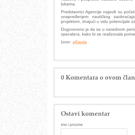
lukama.
Predstavnici Agencije najavili su počet
unapređenjem nautičkog saobraćaja
projektom, imajući u vidu potencijale za
Dogovoreno je da se u narednom period
operatera, kako bi se realizovala pomen
Izvor:
eKapija
0 Komentara o ovom čla
Ostavi komentar
Ime i prezime