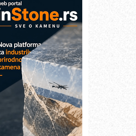
arcom-plast d.o.o.- vaš pouzdan
artner
TO - Prilagodite svoju toplinsku
bradu!