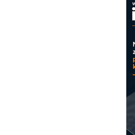
M
p
C
o