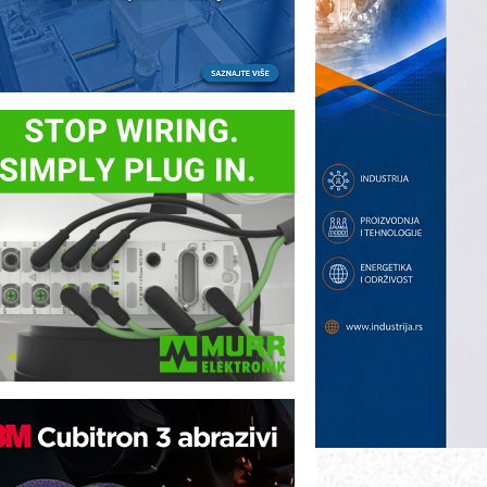
B BLUMENAUER - više od 40 godina
overenja u industriji