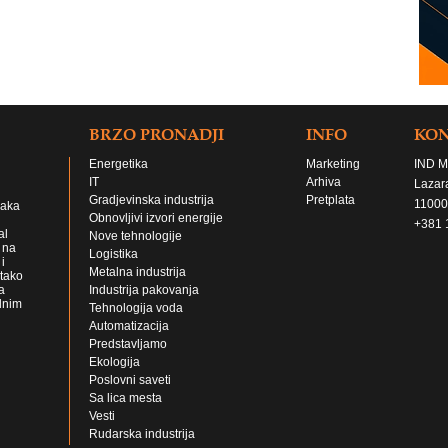
BRZO PRONADJI
INFO
KO
Energetika
Marketing
IND M
IT
Arhiva
Lazar
Gradjevinska industrija
Pretplata
11000
jaka
Obnovljivi izvori energije
+381 
al
Nove tehnologije
 na
Logistika
i
Metalna industrija
 tako
a
Industrija pakovanja
lnim
Tehnologija voda
Automatizacija
Predstavljamo
Ekologija
Poslovni saveti
Sa lica mesta
Vesti
Rudarska industrija