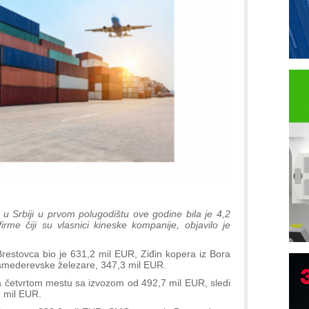
 u Srbiji u prvom polugodištu ove godine bila je 4,2
irme čiji su vlasnici kineske kompanije, objavilo je
 Brestovca bio je 631,2 mil EUR, Ziđin kopera iz Bora
 smederevske železare, 347,3 mil EUR.
 na četvrtom mestu sa izvozom od 492,7 mil EUR, sledi
2 mil EUR.
P