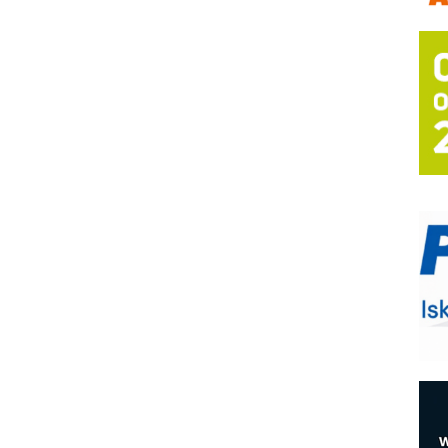
A
(
P
s
T
B
I
p
–
u
M
e
O
P
m
h