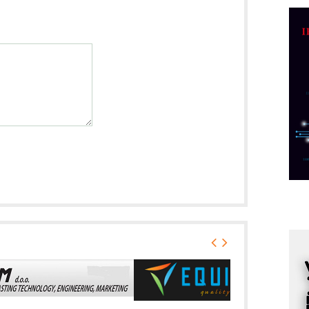
D
M
r
M
p
C
o
R
A
d
M
v
I
i
p
F
p
K