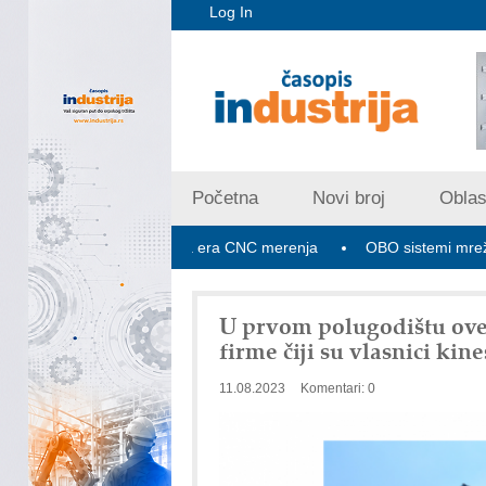
Log In
Početna
Novi broj
Oblast
pex V PLUS: Nova era CNC merenja
OBO sistemi mrežastih nosa
U prvom polugodištu ove 
firme čiji su vlasnici ki
11.08.2023
Komentari: 0