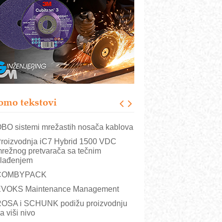
istema
rajna oznaka kao dugoročna korist
ezbednost na prvom mestu!
B BLUMENAUER - više od 40 godina
overenja u industriji
RMQ-TITAN ADVANCED INDICATOR
 Pametna signalizacija za efikasnije
pravljanje mašinama
omo tekstovi
itutoyo Crysta-Apex V PLUS: Nova
ra CNC merenja
BO sistemi mrežastih nosača kablova
roizvodnja iC7 Hybrid 1500 VDC
režnog pretvarača sa tečnim
lađenjem
COMBYPACK
VOKS Maintenance Management
OSA i SCHUNK podižu proizvodnju
a viši nivo