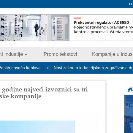
O
i industije
Promo tekstovi
Kompanije u indust
ča kablova
Novi zakon o industrijskom zagađivanju donosi digitali
godine najveći izvoznici su tri
neske kompanije