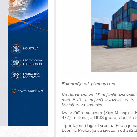
Fotografija od: pixabay.com
Vrednost izvoza 15 najvećih izvoznika
mlrd EUR, a najveći izvoznici su tri f
Ministarstvo finansija.
Izvoz Ziđin majninga (Zijin Mining) iz
427,5 miliona, a HBIS grupe, vlasnika
Tigar tajers (Tigar Tyres) iz Pirota je
Leoni iz Prokuplja sa izvozom od 292,