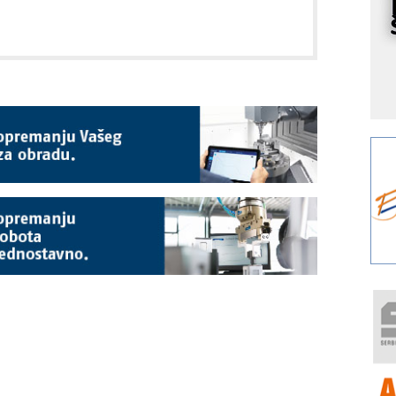
s
o
A
m
r
I
k
S
p
s
Y
p
F
r
p
R
F
a
E