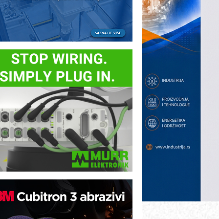
otpuna efikasnost bez složenih