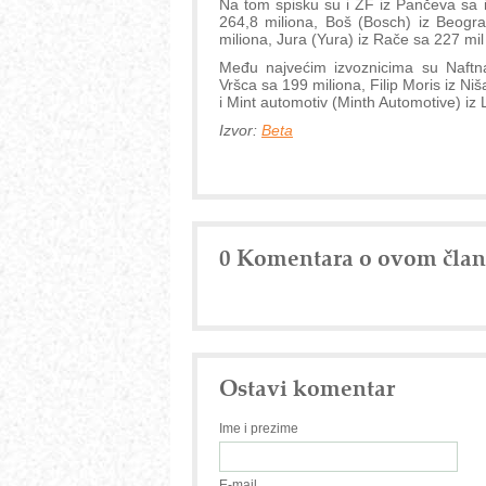
Na tom spisku su i ZF iz Pančeva sa
264,8 miliona, Boš (Bosch) iz Beogr
miliona, Jura (Yura) iz Rače sa 227 mi
Među najvećim izvoznicima su Naftna
Vršca sa 199 miliona, Filip Moris iz Ni
i Mint automotiv (Minth Automotive) iz
Izvor:
Beta
0 Komentara o ovom čla
Ostavi komentar
Ime i prezime
E-mail