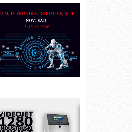
etekcija različitih oblika
AREX - Lim i mašine za savremena
ešenja
arcom-plast d.o.o.- vaš pouzdan
artner
TO - Prilagodite svoju toplinsku
bradu!
azvoj asortimanskog pravca MINI-
PLC AKYTEC
UKOM: Svetski standard metrologije
ostupan u Srbiji
OTOMAN – NEXT-Robotika vođena
eštačkom inteligencijom
.SAFE MOBILE revolucioniše
ndustrijsku automatizaciju
ionirskimmobile operator PANEL-OM
leksibilno stezanje i brzo
odešavanje u proizvodnji prototipova
IP KOP – napredna rešenja za