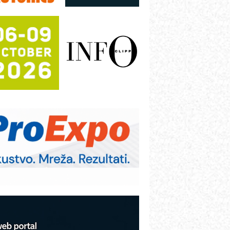
utomatizacija pakovanja · Display
Shelf-Ready) omotnice
otpuna efikasnost bez složenih
istema
rajna oznaka kao dugoročna korist
ezbednost na prvom mestu!
B BLUMENAUER - više od 40 godina
overenja u industriji
RMQ-TITAN ADVANCED INDICATOR
 Pametna signalizacija za efikasnije
pravljanje mašinama
itutoyo Crysta-Apex V PLUS: Nova
ra CNC merenja
BO sistemi mrežastih nosača kablova
roizvodnja iC7 Hybrid 1500 VDC
režnog pretvarača sa tečnim
lađenjem
COMBYPACK