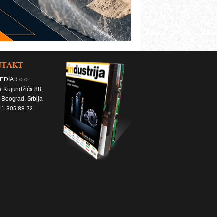
NTAKT
EDIA d.o.o.
a Kujundžića 88
 Beograd, Srbija
11 305 88 22