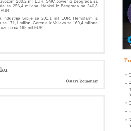
 izvozom 288,2 mil EUR, SMC power iz Beograda sa
s
ada sa 256,4 miliona, Henkel iz Beograda sa 246,8
T
l EUR.
 industrija Srbije sa 201,1 mil EUR, Hemofarm iz
B
ša sa 171,1 milion, Gorenje iz Valjeva sa 169,4 miliona
I
 Loznice sa 168 mil EUR.
p
–
u
Pr
M
e
nku
O
Ostavi komentar
P
m
h
E
R
n