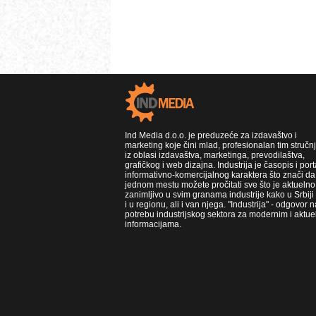
Ind Media d.o.o. je preduzeće za izdavaštvo i
marketing koje čini mlad, profesionalan tim stručn
iz oblasi izdavaštva, marketinga, prevodilaštva,
grafičkog i web dizajna. Industrija je časopis i port
informativno-komercijalnog karaktera što znači da
jednom mestu možete pročitati sve što je aktuelno 
zanimljivo u svim granama industrije kako u Srbiji
i u regionu, ali i van njega. "Industrija" - odgovor n
potrebu industrijskog sektora za modernim i aktue
informacijama.