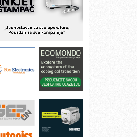
avremene industrijske i logističke
bjekte
lba d.o.o. – 35 godina preciznosti u
etrologiji i pametnim dozirnim
ešenjima
BeRTIM - oprema za ispitivanje
ontrole kvaliteta
TAUFF – Komponente koje
ovećavaju pouzdanost hidrauličkih
istema
AMADA pumpe – japanska
ouzdanost u transferu fluida
iltration Group Industrial – Napredna
ešenja za filtraciju u hidrauličkim i
rocesnim sistemima
ILINEX kompanije Rittal
ANUC: Najbolje za vašu pametnu
utomatizaciju
fikasno upravljanje energijom