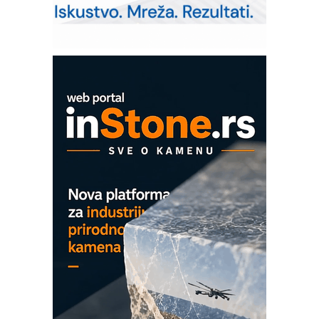
– Pametna signalizacija za efikasnije
upravljanje mašinama
Sigurnije ispitivanje transformatora u
solarnim elektranama i vetroparkovima
COMBYPACK
EVOKS Maintenance Management
ROSA i SCHUNK podižu proizvodnju
na viši nivo
Detekcija različitih oblika
MAREX - Lim i mašine za savremena
rešenja