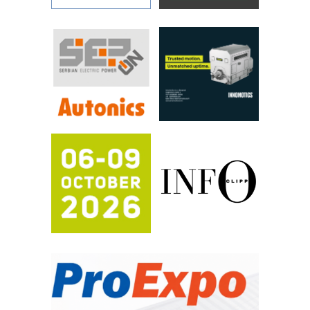
Art Utopia Studio – vizuelne priče
industrije i biznisa
RILINEX kompanije Rittal
FANUC: Najbolje za vašu pametnu
automatizaciju
Efikasno upravljanje energijom
Automatizacija pakovanja · Display
(Shelf-Ready) omotnice
Proizvodnja iC7 Hybrid 1500 VDC
mrežnog pretvarača sa tečnim
hlađenjem
Potpuna efikasnost bez složenih
sistema
Trajna oznaka kao dugoročna korist
Bezbednost na prvom mestu!
IB BLUMENAUER - više od 40 godina
poverenja u industriji
RMQ-TITAN ADVANCED INDICATOR