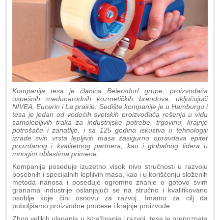
Kompanija tesa je članica Beiersdorf grupe, proizvođača
uspešnih međunarodnih kozmetičkih brendova, uključujući
NIVEA, Eucerin i La prairie. Sedište kompanije je u Hamburgu i
tesa je jedan od vodećih svetskih proizvođača rešenja u vidu
samolepljivih traka za industrijske potrebe, trgovinu, krajnje
potrošače i zanatlije, i sa 125 godina iskustva u tehnologiji
izrade svih vrsta lepljivih masa zasigurno opravdava epitet
pouzdanog i kvalitetnog partnera, kao i globalnog lidera u
mnogim oblastima primene.
Kompanija poseduje izuzetno visok nivo stručnosti u razvoju
posebnih i specijalnih lepljivih masa, kao i u korišćenju složenih
metoda nanosa i poseduje ogromno znanje o gotovo svim
granama industrije oslanjajući se na stručno i kvalifikovano
osoblje koje čini osnovu za razvoj. Imamo za cilj da
poboljšamo proizvodne procese i krajnje proizvode.
Zbog velikih ulaganja u istraživanje i razvoj, tesa je prepoznata