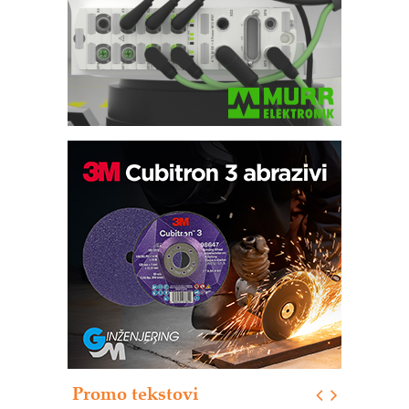
Trajna oznaka kao dugoročna korist
Bezbednost na prvom mestu!
IB BLUMENAUER - više od 40 godina
poverenja u industriji
RMQ-TITAN ADVANCED INDICATOR
– Pametna signalizacija za efikasnije
upravljanje mašinama
Sigurnije ispitivanje transformatora u
solarnim elektranama i vetroparkovima
Promo tekstovi