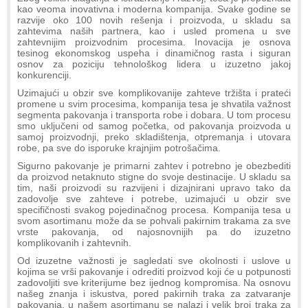
kao veoma inovativna i moderna kompanija. Svake godine se
razvije oko 100 novih rešenja i proizvoda, u skladu sa
zahtevima naših partnera, kao i usled promena u sve
zahtevnijim proizvodnim procesima. Inovacija je osnova
tesinog ekonomskog uspeha i dinamičnog rasta i siguran
osnov za poziciju tehnološkog lidera u izuzetno jakoj
konkurenciji.
Uzimajući u obzir sve komplikovanije zahteve tržišta i prateći
promene u svim procesima, kompanija tesa je shvatila važnost
segmenta pakovanja i transporta robe i dobara. U tom procesu
smo uključeni od samog početka, od pakovanja proizvoda u
samoj proizvodnji, preko skladištenja, otpremanja i utovara
robe, pa sve do isporuke krajnjim potrošačima.
Sigurno pakovanje je primarni zahtev i potrebno je obezbediti
da proizvod netaknuto stigne do svoje destinacije. U skladu sa
tim, naši proizvodi su razvijeni i dizajnirani upravo tako da
zadovolje sve zahteve i potrebe, uzimajući u obzir sve
specifičnosti svakog pojedinačnog procesa. Kompanija tesa u
svom asortimanu može da se pohvali pakirnim trakama za sve
vrste pakovanja, od najosnovnijih pa do izuzetno
komplikovanih i zahtevnih.
Od izuzetne važnosti je sagledati sve okolnosti i uslove u
kojima se vrši pakovanje i odrediti proizvod koji će u potpunosti
zadovoljiti sve kriterijume bez ijednog kompromisa. Na osnovu
našeg znanja i iskustva, pored pakirnih traka za zatvaranje
pakovanja, u našem asortimanu se nalazi i velik broj traka za