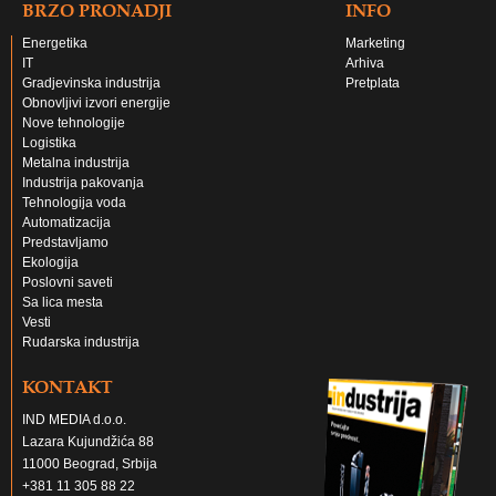
BRZO PRONADJI
INFO
Energetika
Marketing
IT
Arhiva
Gradjevinska industrija
Pretplata
Obnovljivi izvori energije
Nove tehnologije
Logistika
Metalna industrija
Industrija pakovanja
Tehnologija voda
Automatizacija
Predstavljamo
Ekologija
Poslovni saveti
Sa lica mesta
Vesti
Rudarska industrija
KONTAKT
IND MEDIA d.o.o.
Lazara Kujundžića 88
11000 Beograd, Srbija
+381 11 305 88 22