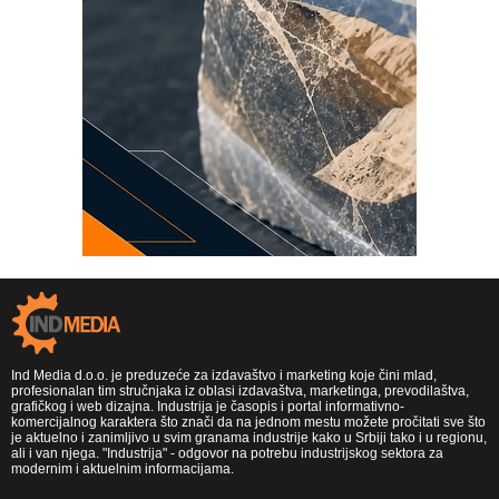
Ind Media d.o.o. je preduzeće za izdavaštvo i marketing koje čini mlad,
profesionalan tim stručnjaka iz oblasi izdavaštva, marketinga, prevodilaštva,
grafičkog i web dizajna. Industrija je časopis i portal informativno-
komercijalnog karaktera što znači da na jednom mestu možete pročitati sve što
je aktuelno i zanimljivo u svim granama industrije kako u Srbiji tako i u regionu,
ali i van njega. "Industrija" - odgovor na potrebu industrijskog sektora za
modernim i aktuelnim informacijama.