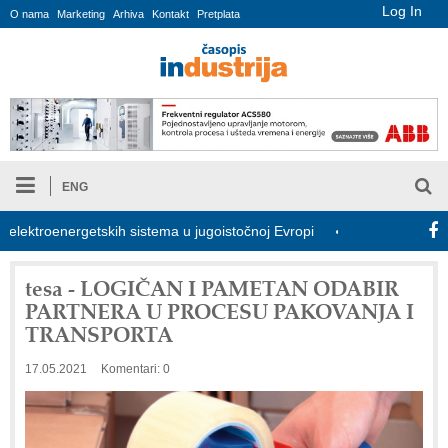
Log In
O nama
Marketing
Arhiva
Kontakt
Pretplata
ENG
ktroenergetskih sistema u jugoistočnoj Evropi
COMBYPACK
tesa - LOGIČAN I PAMETAN ODABIR
PARTNERA U PROCESU PAKOVANJA I
TRANSPORTA
17.05.2021
Komentari: 0