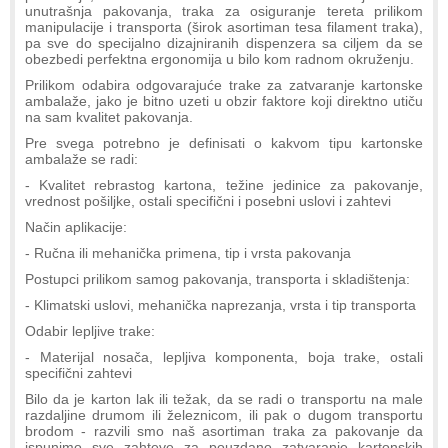
unutrašnja pakovanja, traka za osiguranje tereta prilikom
manipulacije i transporta (širok asortiman tesa filament traka),
pa sve do specijalno dizajniranih dispenzera sa ciljem da se
obezbedi perfektna ergonomija u bilo kom radnom okruženju.
Prilikom odabira odgovarajuće trake za zatvaranje kartonske
ambalaže, jako je bitno uzeti u obzir faktore koji direktno utiču
na sam kvalitet pakovanja.
Pre svega potrebno je definisati o kakvom tipu kartonske
ambalaže se radi:
- Kvalitet rebrastog kartona, težine jedinice za pakovanje,
vrednost pošiljke, ostali specifični i posebni uslovi i zahtevi
Način aplikacije:
- Ručna ili mehanička primena, tip i vrsta pakovanja
Postupci prilikom samog pakovanja, transporta i skladištenja:
- Klimatski uslovi, mehanička naprezanja, vrsta i tip transporta
Odabir lepljive trake:
- Materijal nosača, lepljiva komponenta, boja trake, ostali
specifični zahtevi
Bilo da je karton lak ili težak, da se radi o transportu na male
razdaljine drumom ili železnicom, ili pak o dugom transportu
brodom - razvili smo naš asortiman traka za pakovanje da
ispunimo sve zahteve za pouzdano zatvaranje kartonskih