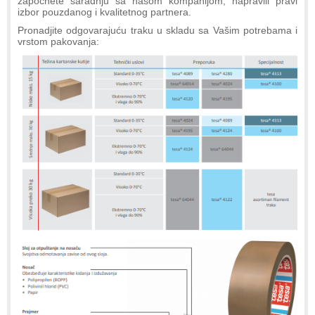
započnete saradnju sa našom kompanijom, napravili pravi
izbor pouzdanog i kvalitetnog partnera.
Pronadjite odgovarajuću traku u skladu sa Vašim potrebama i
vrstom pakovanja: