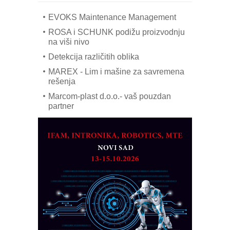
COMBYPACK
EVOKS Maintenance Management
ROSA i SCHUNK podižu proizvodnju
na viši nivo
Detekcija različitih oblika
MAREX - Lim i mašine za savremena
rešenja
Marcom-plast d.o.o.- vaš pouzdan
partner
CTO - Prilagodite svoju toplinsku
obradu!
Razvoj asortimanskog pravca MINI-
PLC AKYTEC
AUKOM: Svetski standard metrologije
dostupan u Srbiji
MOTOMAN – NEXT-Robotika vođena
veštačkom inteligencijom
I.SAFE MOBILE revolucioniše
industrijsku automatizaciju