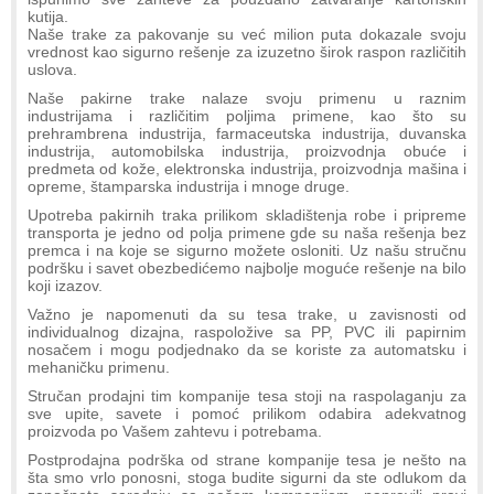
kutija.
Naše trake za pakovanje su već milion puta dokazale svoju
vrednost kao sigurno rešenje za izuzetno širok raspon različitih
uslova.
Naše pakirne trake nalaze svoju primenu u raznim
industrijama i različitim poljima primene, kao što su
prehrambrena industrija, farmaceutska industrija, duvanska
industrija, automobilska industrija, proizvodnja obuće i
predmeta od kože, elektronska industrija, proizvodnja mašina i
opreme, štamparska industrija i mnoge druge.
Upotreba pakirnih traka prilikom skladištenja robe i pripreme
transporta je jedno od polja primene gde su naša rešenja bez
premca i na koje se sigurno možete osloniti. Uz našu stručnu
podršku i savet obezbedićemo najbolje moguće rešenje na bilo
koji izazov.
Važno je napomenuti da su tesa trake, u zavisnosti od
individualnog dizajna, raspoložive sa PP, PVC ili papirnim
nosačem i mogu podjednako da se koriste za automatsku i
mehaničku primenu.
Stručan prodajni tim kompanije tesa stoji na raspolaganju za
sve upite, savete i pomoć prilikom odabira adekvatnog
proizvoda po Vašem zahtevu i potrebama.
Postprodajna podrška od strane kompanije tesa je nešto na
šta smo vrlo ponosni, stoga budite sigurni da ste odlukom da