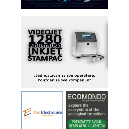
pionirskimmobile operator PANEL-OM
Fleksibilno stezanje i brzo
podešavanje u proizvodnji prototipova
KIP KOP – napredna rešenja za
savremene industrijske i logističke
objekte
Alba d.o.o. – 35 godina preciznosti u
metrologiji i pametnim dozirnim
rešenjima
IBeRTIM - oprema za ispitivanje
kontrole kvaliteta
STAUFF – Komponente koje
povećavaju pouzdanost hidrauličkih
sistema
YAMADA pumpe – japanska
pouzdanost u transferu fluida
Filtration Group Industrial – Napredna
rešenja za filtraciju u hidrauličkim i
procesnim sistemima