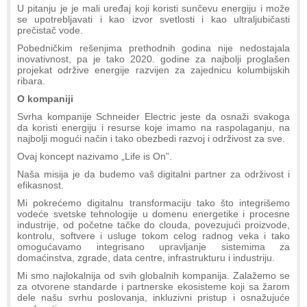
U pitanju je je mali uređaj koji koristi sunčevu energiju i može
se upotrebljavati i kao izvor svetlosti i kao ultraljubičasti
prečistač vode.
Pobedničkim rešenjima prethodnih godina nije nedostajala
inovativnost, pa je tako 2020. godine za najbolji proglašen
projekat održive energije razvijen za zajednicu kolumbijskih
ribara.
O kompaniji
Svrha kompanije Schneider Electric jeste da osnaži svakoga
da koristi energiju i resurse koje imamo na raspolaganju, na
najbolji mogući način i tako obezbedi razvoj i održivost za sve.
Ovaj koncept nazivamo „Life is On”.
Naša misija je da budemo vaš digitalni partner za održivost i
efikasnost.
Mi pokrećemo digitalnu transformaciju tako što integrišemo
vodeće svetske tehnologije u domenu energetike i procesne
industrije, od početne tačke do clouda, povezujući proizvode,
kontrolu, softvere i usluge tokom celog radnog veka i tako
omogućavamo integrisano upravljanje sistemima za
domaćinstva, zgrade, data centre, infrastrukturu i industriju.
Mi smo najlokalnija od svih globalnih kompanija. Zalažemo se
za otvorene standarde i partnerske ekosisteme koji sa žarom
dele našu svrhu poslovanja, inkluzivni pristup i osnažujuće