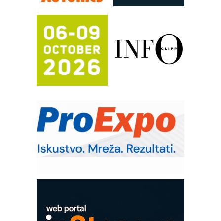
FANUC: Najbolje za vašu pametnu
automatizaciju
Efikasno upravljanje energijom
Automatizacija pakovanja · Display
(Shelf-Ready) omotnice
Potpuna efikasnost bez složenih
sistema
Trajna oznaka kao dugoročna korist
Bezbednost na prvom mestu!
IB BLUMENAUER - više od 40 godina
poverenja u industriji
RMQ-TITAN ADVANCED INDICATOR
– Pametna signalizacija za efikasnije
upravljanje mašinama
Mitutoyo Crysta-Apex V PLUS: Nova
era CNC merenja
OBO sistemi mrežastih nosača kablova
Proizvodnja iC7 Hybrid 1500 VDC
mrežnog pretvarača sa tečnim