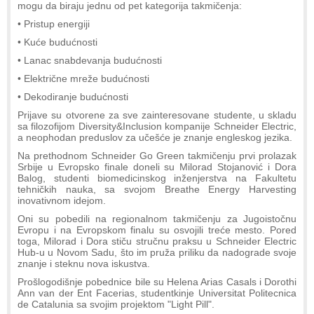
mogu da biraju jednu od pet kategorija takmičenja:
• Pristup energiji
• Kuće budućnosti
• Lanac snabdevanja budućnosti
• Električne mreže budućnosti
• Dekodiranje budućnosti
Prijave su otvorene za sve zainteresovane studente, u skladu
sa filozofijom Diversity&Inclusion kompanije Schneider Electric,
a neophodan preduslov za učešće je znanje engleskog jezika.
Na prethodnom Schneider Go Green takmičenju prvi prolazak
Srbije u Evropsko finale doneli su Milorad Stojanović i Dora
Balog, studenti biomedicinskog inženjerstva na Fakultetu
tehničkih nauka, sa svojom Breathe Energy Harvesting
inovativnom idejom.
Oni su pobedili na regionalnom takmičenju za Jugoistočnu
Evropu i na Evropskom finalu su osvojili treće mesto. Pored
toga, Milorad i Dora stiču stručnu praksu u Schneider Electric
Hub-u u Novom Sadu, što im pruža priliku da nadograde svoje
znanje i steknu nova iskustva.
Prošlogodišnje pobednice bile su Helena Arias Casals i Dorothi
Ann van der Ent Facerias, studentkinje Universitat Politecnica
de Catalunia sa svojim projektom "Light Pill".