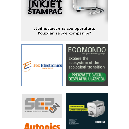
Fleksibilno stezanje i brzo
podešavanje u proizvodnji prototipova
KIP KOP – napredna rešenja za
savremene industrijske i logističke
objekte
Alba d.o.o. – 35 godina preciznosti u
metrologiji i pametnim dozirnim
rešenjima
IBeRTIM - oprema za ispitivanje
kontrole kvaliteta
STAUFF – Komponente koje
povećavaju pouzdanost hidrauličkih
sistema
YAMADA pumpe – japanska
pouzdanost u transferu fluida
Filtration Group Industrial – Napredna
rešenja za filtraciju u hidrauličkim i
procesnim sistemima
RILINEX kompanije Rittal