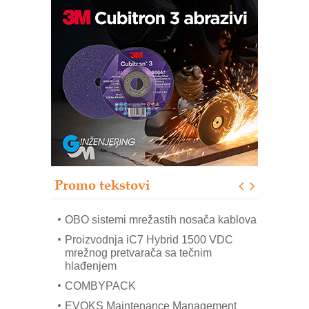
Potpuna efikasnost bez složenih
sistema
Trajna oznaka kao dugoročna korist
Bezbednost na prvom mestu!
IB BLUMENAUER - više od 40 godina
poverenja u industriji
RMQ-TITAN ADVANCED INDICATOR
– Pametna signalizacija za efikasnije
upravljanje mašinama
Promo tekstovi
Mitutoyo Crysta-Apex V PLUS: Nova
era CNC merenja
OBO sistemi mrežastih nosača kablova
Proizvodnja iC7 Hybrid 1500 VDC
mrežnog pretvarača sa tečnim
hlađenjem
COMBYPACK
EVOKS Maintenance Management