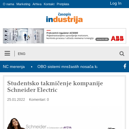
Log In
O nama
Marketing
Arhiva
Kontakt
Pretplata
ENG
 merenja
OBO sistemi mrežastih nosača kablova
Novi zako
Studentsko takmičenje kompanije
Schneider Electric
25.01.2022
Komentari: 0