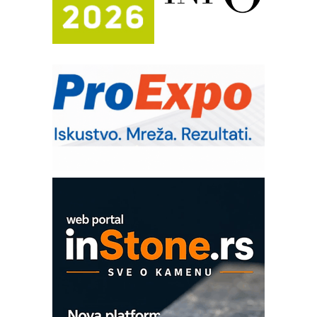
Bezbednost na prvom mestu!
IB BLUMENAUER - više od 40 godina
poverenja u industriji
RMQ-TITAN ADVANCED INDICATOR
– Pametna signalizacija za efikasnije
upravljanje mašinama
Sigurnije ispitivanje transformatora u
solarnim elektranama i vetroparkovima
Pranje točkova na gradilištu- standard
modernog i odgovornog građenja
Proizvodnja iC7 Hybrid 1500 VDC
mrežnog pretvarača sa tečnim
hlađenjem
COMBYPACK
EVOKS Maintenance Management
ROSA i SCHUNK podižu proizvodnju
na viši nivo
Detekcija različitih oblika