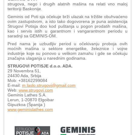
strugova, nego i drugih alatnih mašina na relati vno maloj
teritoriji Baskonije.
Geminis od Poti sja očekuje brži ulazak na tržište obuhvaćeno
ovim zastupstvom, a isto tako dogovorena je puna asistencija
Strugovi Potisja doo kod puštanja u pogon prodatih mašina,
kao i servis istih u garantnom i vangarantnom periodu u
saradnji sa GEMINIS-OM.
Pred nama je uzbudljiv period u očekivanju proboja ovih
moćnih mašina u sektore energetike, železnice i vojne
industrije koje su ponovo u velikom zamahu i gde se očekuju
značajna ulaganja u narednim godinama.
STRUGOVI POTISJE d.o.o. ADA.
29 Novembra 51,
24430 Ada, Srbija
Mob: +38162299084
E-mail:
m.laslo.strugovi@gmail.com
Web:
www.strugovi.com
Geminis Lathes S.A.
Lerun, 1-20870 Elgoibar
Gipuzkoa (Španija )
www.geminislathes.com