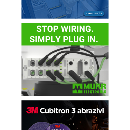
Bezbednost na prvom mestu!
IB BLUMENAUER - više od 40 godina
poverenja u industriji
RMQ-TITAN ADVANCED INDICATOR