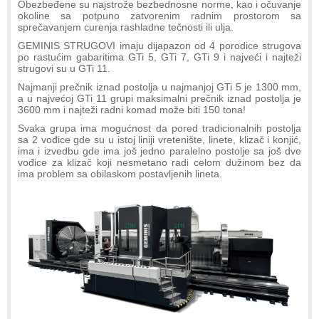
Obezbeđene su najstrože bezbednosne norme, kao i očuvanje
okoline sa potpuno zatvorenim radnim prostorom sa
sprečavanjem curenja rashladne tečnosti ili ulja.
GEMINIS STRUGOVI imaju dijapazon od 4 porodice strugova
po rastućim gabaritima GTi 5, GTi 7, GTi 9 i najveći i najteži
strugovi su u GTi 11.
Najmanji prečnik iznad postolja u najmanjoj GTi 5 je 1300 mm,
a u najvećoj GTi 11 grupi maksimalni prečnik iznad postolja je
3600 mm i najteži radni komad može biti 150 tona!
Svaka grupa ima mogućnost da pored tradicionalnih postolja
sa 2 vođice gde su u istoj liniji vretenište, linete, klizač i konjić,
ima i izvedbu gde ima još jedno paralelno postolje sa još dve
vođice za klizač koji nesmetano radi celom dužinom bez da
ima problem sa obilaskom postavljenih lineta.