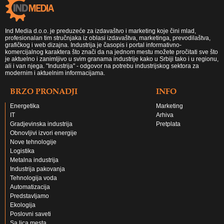
Ind Media d.o.o. je preduzeće za izdavaštvo i marketing koje čini mlad,
profesionalan tim stručnjaka iz oblasi izdavaštva, marketinga, prevodilaštva,
grafičkog i web dizajna. Industrija je časopis i portal informativno-
komercijalnog karaktera što znači da na jednom mestu možete pročitati sve što
je aktuelno i zanimljivo u svim granama industrije kako u Srbiji tako i u regionu,
ali i van njega. "Industrija" - odgovor na potrebu industrijskog sektora za
modernim i aktuelnim informacijama.
BRZO PRONADJI
INFO
Energetika
Marketing
IT
Arhiva
Gradjevinska industrija
Pretplata
Obnovljivi izvori energije
Nove tehnologije
Logistika
Metalna industrija
Industrija pakovanja
Tehnologija voda
Automatizacija
Predstavljamo
Ekologija
Poslovni saveti
Sa lica mesta