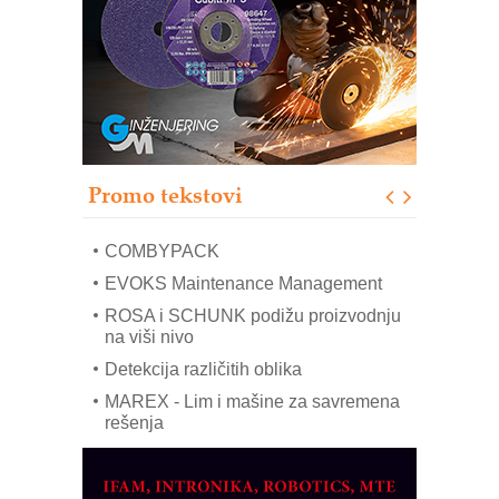
– Pametna signalizacija za efikasnije
upravljanje mašinama
Sigurnije ispitivanje transformatora u
solarnim elektranama i vetroparkovima
Pranje točkova na gradilištu- standard
modernog i odgovornog građenja
Proizvodnja iC7 Hybrid 1500 VDC
Promo tekstovi
mrežnog pretvarača sa tečnim
hlađenjem
COMBYPACK
EVOKS Maintenance Management
ROSA i SCHUNK podižu proizvodnju
na viši nivo
Detekcija različitih oblika
MAREX - Lim i mašine za savremena
rešenja
Marcom-plast d.o.o.- vaš pouzdan
partner