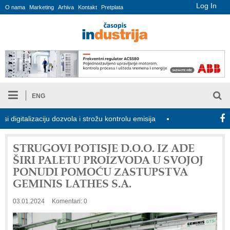
Log In
O nama
Marketing
Arhiva
Kontakt
Pretplata
ENG
alizaciju dozvola i strožu kontrolu emisija
Proizvodnja iC7 Hybri
STRUGOVI POTISJE D.O.O. IZ ADE
ŠIRI PALETU PROIZVODA U SVOJOJ
PONUDI POMOĆU ZASTUPSTVA
GEMINIS LATHES S.A.
03.01.2024
Komentari: 0