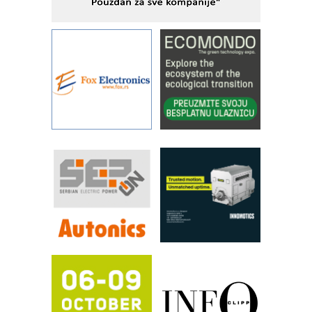
IBeRTIM - oprema za ispitivanje
kontrole kvaliteta
STAUFF – Komponente koje
povećavaju pouzdanost hidrauličkih
sistema
YAMADA pumpe – japanska
pouzdanost u transferu fluida
Filtration Group Industrial – Napredna
rešenja za filtraciju u hidrauličkim i
procesnim sistemima
RILINEX kompanije Rittal
FANUC: Najbolje za vašu pametnu
automatizaciju
Efikasno upravljanje energijom
Automatizacija pakovanja · Display
(Shelf-Ready) omotnice
Potpuna efikasnost bez složenih
sistema
Trajna oznaka kao dugoročna korist