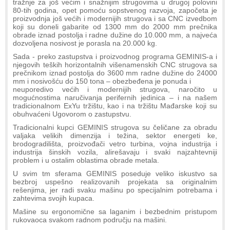
tražnje za još većim i snažnijim strugovima u drugoj polovini
80-tih godina, opet pomoću sopstvenog razvoja, započeta je
proizvodnja još većih i modernijih strugova i sa CNC izvedbom
koji su doneli gabarite od 1300 mm do 2000 mm prečnika
obrade iznad postolja i radne dužine do 10.000 mm, a najveća
dozvoljena nosivost je porasla na 20.000 kg.
Sada - preko zastupstva i proizvodnog programa GEMINIS-a i
njegovih teških horizontalnih višenamenskih CNC strugova sa
prečnikom iznad postolja do 3600 mm radne dužine do 24000
mm i nosivošću do 150 tona – obezbeđena je ponuda i
neuporedivo većih i modernijih strugova, naročito u
mogućnostima naručivanja perifernih jedinica – i na našem
tradicionalnom ExYu tržištu, kao i na tržištu Mađarske koji su
obuhvaćeni Ugovorom o zastupstvu.
Tradicionalni kupci GEMINIS strugova su čeličane za obradu
valjaka velikih dimenzija i težina, sektor energeti ke,
brodogradilišta, proizvođači vetro turbina, vojna industrija i
industrija šinskih vozila, alirešavaju i svaki najzahtevniji
problem i u ostalim oblastima obrade metala.
U svim tm sferama GEMINIS poseduje veliko iskustvo sa
bezbroj uspešno realizovanih projekata sa originalnim
rešenjima, jer radi svaku mašinu po specijalnim potrebama i
zahtevima svojih kupaca.
Mašine su ergonomične sa laganim i bezbednim pristupom
rukovaoca svakom radnom području na mašini.