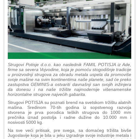
Strugovi Potisje d.o.o. kao naslednik FAMIL POTISJA iz Ade,
firme sa severa Vojvodine, koja je pomoću stogodišnje tradicije
u proizvodnji strugova za obradu metala uspela da promoviše
svoje mašine na svim kontinentima naše planete, sad će preko
zastupstva GEMINIS-a ostvariti davnašnji san svojih inžinjera
da donesu i na naše tržište najmodernije višenamenske
horizontalne strugove najvećih gabarita.
Strugovi POTISJA su poznati brend na svetskom tržištu alatnih
mašina. Sredinom 70-tih godina iz sopstvenog razvoja
stvorena je prva porodica teških strugova do 1000 mm
prečnika iznad postolja i radne dužine do 10.000 mm i
nosivosti 5000 kg.
Na sve veći pritisak, pre svega, sa domaćeg tržišta bivše
Jugoslavije koja je bila u jeku izgradnje svoje industrije metala i