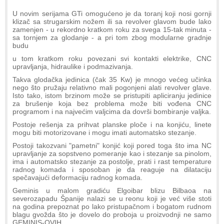
U novim serijama GTi omogućeno je da toranj koji nosi gornji
klizač sa strugarskim nožem ili sa revolver glavom bude lako
zamenjen - u rekordno kratkom roku za svega 15-tak minuta -
sa tornjem za glodanje - a pri tom zbog modularne gradnje
budu
u tom kratkom roku povezani svi kontakti elektrike, CNC
upravljanja, hidraulike i podmazivanja.
Takva glodačka jedinica (čak 35 Kw) je mnogo većeg učinka
nego što pružaju relativno mali pogonjeni alati revolver glave.
Isto tako, istom brzinom može se pristupiti apliciranju jedinice
za brušenje koja bez problema može biti vođena CNC
programom i na najvećim valjcima da dovrši bombiranje valjka.
Postoje rešenja za prihvat planske ploče i na konjiću, linete
mogu biti motorizovane i mogu imati automatsko stezanje.
Postoji takozvani "pametni" konjić koji pored toga što ima NC
upravljanje za sopstveno pomeranje kao i stezanje sa pinolom,
ima i automatsko stezanje za postolje, prati i rast temperature
radnog komada i sposoban je da reaguje na dilataciju
spečavajući deformaciju radnog komada.
Geminis u malom gradiću Elgoibar blizu Bilbaoa na
severozapadu Španije nalazi se u reonu koji je već više stoti
na godina prepoznat po lako pristupačnom i bogatom rudnom
blagu gvožda što je dovelo do proboja u proizvodnji ne samo
GEMINIS-OVIH