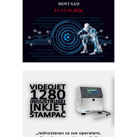
CTO - Prilagodite svoju toplinsku
obradu!
Razvoj asortimanskog pravca MINI-
PLC AKYTEC
AUKOM: Svetski standard metrologije
dostupan u Srbiji
MOTOMAN – NEXT-Robotika vođena
veštačkom inteligencijom
I.SAFE MOBILE revolucioniše
industrijsku automatizaciju
pionirskimmobile operator PANEL-OM
Fleksibilno stezanje i brzo
podešavanje u proizvodnji prototipova
KIP KOP – napredna rešenja za
savremene industrijske i logističke
objekte
Alba d.o.o. – 35 godina preciznosti u
metrologiji i pametnim dozirnim
rešenjima