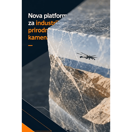
MAREX - Lim i mašine za savremena
rešenja