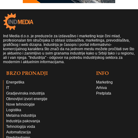
Ind Media d.o.o. je preduzeće za izdavaštvo i marketing koje čini mlad,
profesionalan tim stručnjaka iz oblasi izdavaštva, marketinga, prevodilaštva,
grafičkog i web dizajna. Industrija je časopis i portal informativno-
komercijalnog karaktera što znači da na jednom mestu možete pročitati sve što
je aktuelno i zanimljivo u svim granama industrije kako u Srbiji tako i u regionu,
ali i van njega. "Industrija" - odgovor na potrebu industrijskog sektora za
modernim i aktuelnim informacijama.
BRZO PRONADJI
INFO
Energetika
Marketing
IT
Arhiva
Gradjevinska industrija
Pretplata
Obnovljivi izvori energije
Nove tehnologije
Logistika
Metalna industrija
Industrija pakovanja
Tehnologija voda
Automatizacija
Predstavljamo