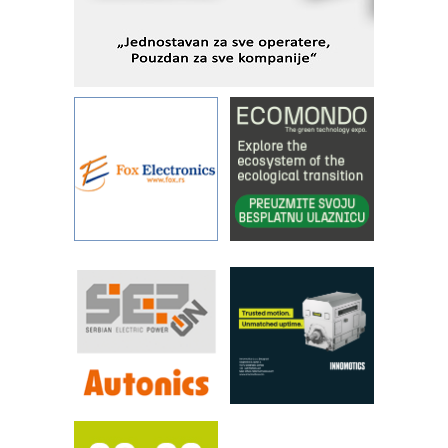
IBeRTIM - oprema za ispitivanje
kontrole kvaliteta
STAUFF – Komponente koje
povećavaju pouzdanost hidrauličkih
sistema
YAMADA pumpe – japanska
pouzdanost u transferu fluida
Filtration Group Industrial – Napredna
rešenja za filtraciju u hidrauličkim i
procesnim sistemima
Art Utopia Studio – vizuelne priče
industrije i biznisa
RILINEX kompanije Rittal
FANUC: Najbolje za vašu pametnu
automatizaciju
Efikasno upravljanje energijom
Automatizacija pakovanja · Display
(Shelf-Ready) omotnice
Proizvodnja iC7 Hybrid 1500 VDC