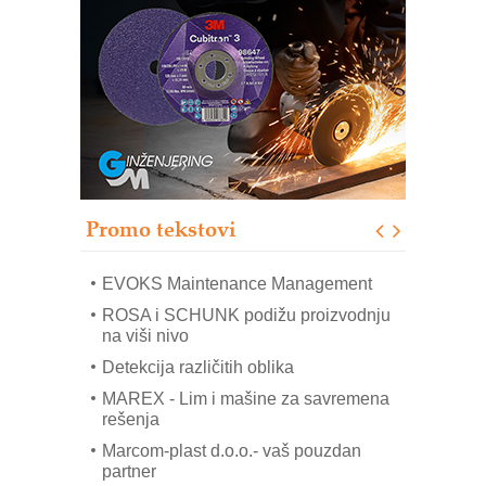
Trajna oznaka kao dugoročna korist
Bezbednost na prvom mestu!
IB BLUMENAUER - više od 40 godina
poverenja u industriji
RMQ-TITAN ADVANCED INDICATOR
– Pametna signalizacija za efikasnije
upravljanje mašinama
Sigurnije ispitivanje transformatora u
solarnim elektranama i vetroparkovima
Promo tekstovi
COMBYPACK
EVOKS Maintenance Management
ROSA i SCHUNK podižu proizvodnju
na viši nivo
Detekcija različitih oblika
MAREX - Lim i mašine za savremena
rešenja
Marcom-plast d.o.o.- vaš pouzdan
partner