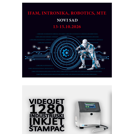
CTO - Prilagodite svoju toplinsku
obradu!
Razvoj asortimanskog pravca MINI-
PLC AKYTEC
AUKOM: Svetski standard metrologije
dostupan u Srbiji
MOTOMAN – NEXT-Robotika vođena
veštačkom inteligencijom
I.SAFE MOBILE revolucioniše
industrijsku automatizaciju
pionirskimmobile operator PANEL-OM
Fleksibilno stezanje i brzo
podešavanje u proizvodnji prototipova
KIP KOP – napredna rešenja za
savremene industrijske i logističke
objekte
Alba d.o.o. – 35 godina preciznosti u
metrologiji i pametnim dozirnim
rešenjima