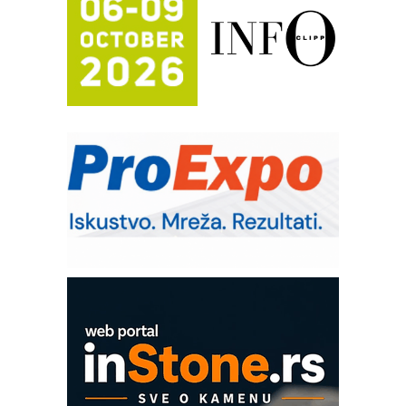
mrežnog pretvarača sa tečnim
hlađenjem
Potpuna efikasnost bez složenih
sistema
Trajna oznaka kao dugoročna korist
Bezbednost na prvom mestu!
IB BLUMENAUER - više od 40 godina
poverenja u industriji
RMQ-TITAN ADVANCED INDICATOR
– Pametna signalizacija za efikasnije
upravljanje mašinama
Sigurnije ispitivanje transformatora u
solarnim elektranama i vetroparkovima
COMBYPACK
EVOKS Maintenance Management
ROSA i SCHUNK podižu proizvodnju
na viši nivo
Detekcija različitih oblika