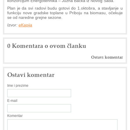
konzorcijum Energotehnika – Južna Bačka iz Novog Sada.
Plan je da svi radovi budu gotovi do 1.oktobra, a stavljanje u
funkciju nove gradske toplane u Priboju na biomasu, očekuje
se od naredne grejne sezone.
Izvor:
eKapija
0 Komentara o ovom članku
Ostavi komentar
Ostavi komentar
Ime i prezime
E-mail
Komentar