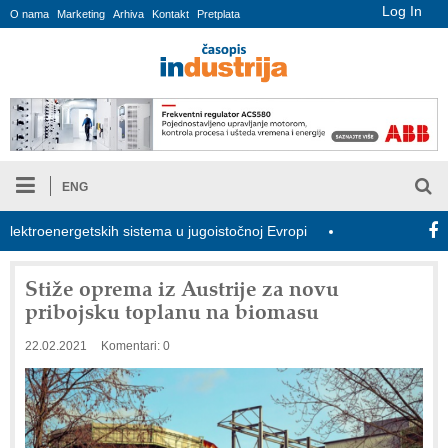
Log In
O nama
Marketing
Arhiva
Kontakt
Pretplata
ENG
troenergetskih sistema u jugoistočnoj Evropi
COMBYPACK
Stiže oprema iz Austrije za novu
pribojsku toplanu na biomasu
22.02.2021
Komentari: 0