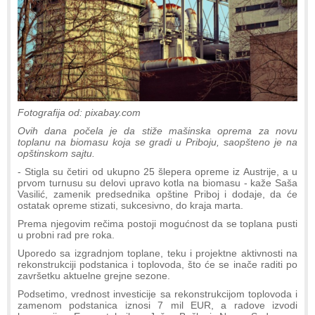
Fotografija od: pixabay.com
Ovih dana počela je da stiže mašinska oprema za novu
toplanu na biomasu koja se gradi u Priboju, saopšteno je na
opštinskom sajtu.
- Stigla su četiri od ukupno 25 šlepera opreme iz Austrije, a u
prvom turnusu su delovi upravo kotla na biomasu - kaže Saša
Vasilić, zamenik predsednika opštine Priboj i dodaje, da će
ostatak opreme stizati, sukcesivno, do kraja marta.
Prema njegovim rečima postoji mogućnost da se toplana pusti
u probni rad pre roka.
Uporedo sa izgradnjom toplane, teku i projektne aktivnosti na
rekonstrukciji podstanica i toplovoda, što će se inače raditi po
završetku aktuelne grejne sezone.
Podsetimo, vrednost investicije sa rekonstrukcijom toplovoda i
zamenom podstanica iznosi 7 mil EUR, a radove izvodi