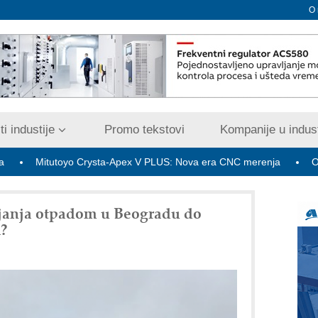
O
i industije
Promo tekstovi
Kompanije u indust
tutoyo Crysta-Apex V PLUS: Nova era CNC merenja
OBO sistemi
ljanja otpadom u Beogradu do
?