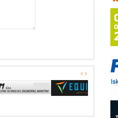
a
E
A
(
P
s
T
B
I
p
A
i
M
e
O
P
m
h