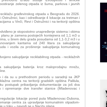
rethodnu izradu studije izvodljivosti i teničke
R
ostiranje zelenog otpada iz šuma, parkova i javnih
n
D
a reciklažu građevinskog otpada u Beogradu do 2026.
i Ostružnici, kao i određivanje 4 lokacije za tretman i
M
jama u Vinči, Revi i Ostružnici i na teritoriji opština
r
dviđeno je stopostotno unapređenje sistema i obima
M
U planu je zamena postojećih kontejnera od 1,1 m3 u
p
ma, u širem delu grada posudama od 1,1-3,2 m3 i u
tanovanjem kantama od 240 litara za sakupljanje
C
da i vozila za proširenje sakupljanja komunalnog
o
R
dvojeno sakupljanje reciklabilnog otpada - reciklažnih
A
a sakupljanja baterija kroz maloprodajnu mrežu,
ine.
d
o i da su u prethodnom periodu u saradnji sa JKP
M
klažna centra na teritoriji gradskih opština Palilula,
v
ku postupak pribavljanja dokumentacije za još dva
ju i opremanje dve transfer stanice (Mladenovac i
I
i
 regulacije lokacije pored puta Mladenovac-Dubona,
p
premanje centra za upravljanje komunalnim otpadom-
F
je u toku – navodi se u Nacrtu plana.