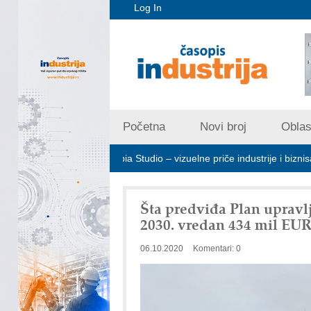
Log In
Početna
Novi broj
Oblast
ote
Art Utopia Studio – vizuelne priče industrije i biznisa
Mi
Šta predviđa Plan uprav
2030. vredan 434 mil EUR
06.10.2020
Komentari: 0