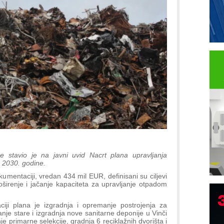
ine stavio je na javni uvid Nacrt plana upravljanja
2030. godine.
umentaciji, vredan 434 mil EUR, definisani su ciljevi
oširenje i jačanje kapaciteta za upravljanje otpadom
aciji plana je izgradnja i opremanje postrojenja za
anje stare i izgradnja nove sanitarne deponije u Vinči
e primarne selekcije, gradnja 6 reciklažnih dvorišta i