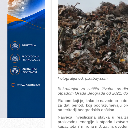
Fotografija od: pixabay.com
Sekretarijat za zaštitu životne sred
otpadom Grada Beograda od 2021. do 
Planom koji je, kako je navedeno u dok
za dati period, koji podrazumevaju pr
na teritoriji beogradskih opština.
Najveća investiciona stavka u realiz
proizvodnju energije iz otpada i zatvar
kapaciteta 7 miliona m3, zatim, uvođenj