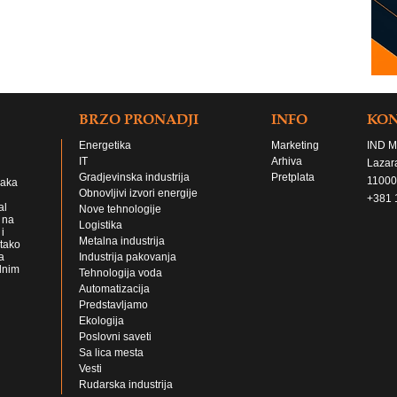
BRZO PRONADJI
INFO
KO
Energetika
Marketing
IND M
IT
Arhiva
Lazar
Gradjevinska industrija
Pretplata
11000
jaka
Obnovljivi izvori energije
+381 
al
Nove tehnologije
 na
Logistika
i
Metalna industrija
 tako
a
Industrija pakovanja
lnim
Tehnologija voda
Automatizacija
Predstavljamo
Ekologija
Poslovni saveti
Sa lica mesta
Vesti
Rudarska industrija