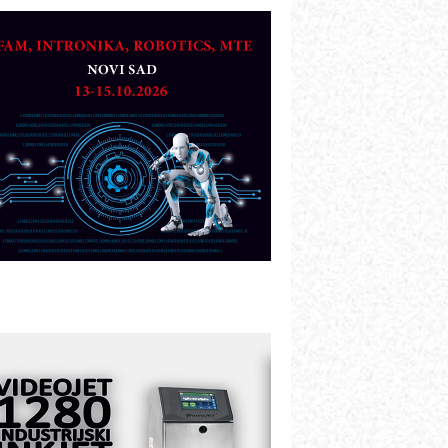
OSA i SCHUNK podižu proizvodnju
a viši nivo
etekcija različitih oblika
AREX - Lim i mašine za savremena
ešenja
arcom-plast d.o.o.- vaš pouzdan
artner
TO - Prilagodite svoju toplinsku
bradu!
azvoj asortimanskog pravca MINI-
PLC AKYTEC
UKOM: Svetski standard metrologije
ostupan u Srbiji
OTOMAN – NEXT-Robotika vođena
eštačkom inteligencijom
.SAFE MOBILE revolucioniše
ndustrijsku automatizaciju
ionirskimmobile operator PANEL-OM
leksibilno stezanje i brzo