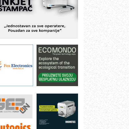
odešavanje u proizvodnji prototipova
IP KOP – napredna rešenja za
avremene industrijske i logističke
bjekte
lba d.o.o. – 35 godina preciznosti u
etrologiji i pametnim dozirnim
ešenjima
BeRTIM - oprema za ispitivanje
ontrole kvaliteta
TAUFF – Komponente koje
ovećavaju pouzdanost hidrauličkih
istema
AMADA pumpe – japanska
ouzdanost u transferu fluida
iltration Group Industrial – Napredna
ešenja za filtraciju u hidrauličkim i
rocesnim sistemima
ILINEX kompanije Rittal
ANUC: Najbolje za vašu pametnu