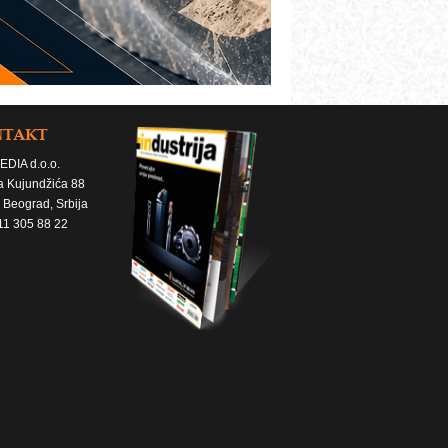
NTAKT
EDIA d.o.o.
a Kujundžića 88
 Beograd, Srbija
11 305 88 22