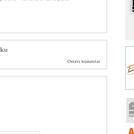
p
.
K
s
o
A
m
r
nku
I
k
Ostavi komentar
S
p
s
Y
p
F
r
p
R
F