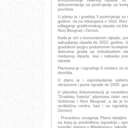
kompostiranje zelenog otpada, uz p
dokumentacije za postrojenje za komp
površina.
U planju je i gradnja 3 postrojenja z
godine, na na lokacijama u Vinči, Revi 
odlaganje građevinskog otpada na lokaci
Novi Beograd i Zemun.
Kada je reč o komunalnom otpadu, pre
sakupljanja otpada do 2022. godine. 
gradskom jezgru podzemnim kontejneri
delovima grada sa individualnim s
mešanog otpada, kao i nabavka posu
otpada.
Planirana je i izgradnja 6 centara za o
dvorišta.
U planu je i uspostavljanje sistem
obrazovne i javne zgrade do 2025. god
U planskoj dokumentaciji je naveden
"Gradska čistoća" planirana četiri reci
Voždovac i Novi Beograd, a da je to
reciklažna centra, kao i za izgradn
Zemun).
- Procedura usvajanja Plana detaljne
na kojoj je predviđena izgradnja i o
transfer stanice u Mladenovcu, takođe 