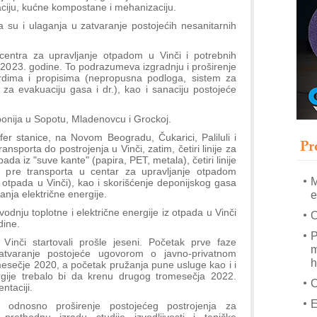
A
raciju, kućne kompostane i mehanizaciju.
(
a su i ulaganja u zatvaranje postojećih nesanitarnih
P
s
centra za upravljanje otpadom u Vinči i potrebnih
 2023. godine. To podrazumeva izgradnju i proširenje
T
rdima i propisima (nepropusna podloga, sistem za
za evakuaciju gasa i dr.), kao i sanaciju postojeće
B
I
eponija u Sopotu, Mladenovcu i Grockoj.
p
sfer stanice, na Novom Beogradu, Čukarici, Paliluli i
Pr
A
nsporta do postrojenja u Vinči, zatim, četiri linije za
da iz "suve kante" (papira, PET, metala), četiri linije
i
" pre transporta u centar za upravljanje otpadom
M
z otpada u Vinči), kao i skorišćenje deponijskog gasa
anja električne energije.
e
odnju toplotne i električne energije iz otpada u Vinči
O
dine.
P
Vinči startovali prošle jeseni. Početak prve faze
m
atvaranje postojeće ugovorom o javno-privatnom
h
mesečje 2020, a početak pružanja pune usluge kao i i
ergije trebalo bi da krenu drugog tromesečja 2022.
ntaciji.
E
 odnosno proširenje postojećeg postrojenja za