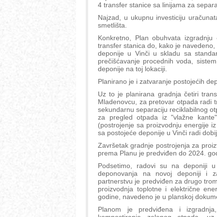
4 transfer stanice sa linijama za sepa
Najzad, u ukupnu investiciju uračunat
smetlišta.
Konkretno, Plan obuhvata izgradnju 
transfer stanica do, kako je navedeno,
deponije u Vinči u skladu sa standa
prečišćavanje procednih voda, sistem 
deponije na toj lokaciji.
Planirano je i zatvaranje postojećih d
Uz to je planirana gradnja četiri tran
Mladenovcu, za pretovar otpada radi tra
sekundarnu separaciju reciklabilnog otpa
za pregled otpada iz "vlažne kante
(postrojenje sa proizvodnju energije i
sa postojeće deponije u Vinči radi dobij
Završetak gradnje postrojenja za proizv
prema Planu je predviđen do 2024. go
Podsetimo, radovi su na deponiji u 
deponovanja na novoj deponiji i z
partnerstvu je predviđen za drugo tro
proizvodnja toplotne i električne en
godine, navedeno je u planskoj dokume
Planom je predviđena i izgradnja,