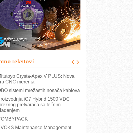
utomatizacija pakovanja · Display
Shelf-Ready) omotnice
otpuna efikasnost bez složenih
istema
rajna oznaka kao dugoročna korist
ezbednost na prvom mestu!
B BLUMENAUER - više od 40 godina
overenja u industriji
omo tekstovi
rt Utopia Studio – vizuelne priče
ndustrije i biznisa
itutoyo Crysta-Apex V PLUS: Nova
ra CNC merenja
BO sistemi mrežastih nosača kablova
roizvodnja iC7 Hybrid 1500 VDC
režnog pretvarača sa tečnim
lađenjem
COMBYPACK
VOKS Maintenance Management