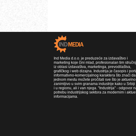
Ind Media d.o.o. je preduzeće za izdavaštvo i
marketing koje čini mlad, profesionalan tim stručn
iz oblasi izdavaštva, marketinga, prevodilaštva,
grafičkog i web dizajna. Industrija je časopis i port
informativno-komercijalnog karaktera što znači da
jednom mestu možete pročitati sve što je aktuelno 
zanimljivo u svim granama industrije kako u Srbiji
i u regionu, ali i van njega. "Industrija" - odgovor n
potrebu industrijskog sektora za modernim i aktue
informacijama.