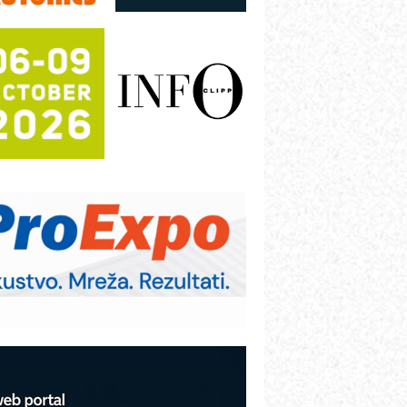
utomatizaciju
fikasno upravljanje energijom
utomatizacija pakovanja · Display
Shelf-Ready) omotnice
otpuna efikasnost bez složenih
istema
rajna oznaka kao dugoročna korist
ezbednost na prvom mestu!
B BLUMENAUER - više od 40 godina
overenja u industriji
rt Utopia Studio – vizuelne priče
ndustrije i biznisa
itutoyo Crysta-Apex V PLUS: Nova
ra CNC merenja
BO sistemi mrežastih nosača kablova
roizvodnja iC7 Hybrid 1500 VDC
režnog pretvarača sa tečnim
lađenjem