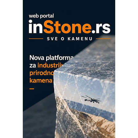
Mitutoyo Crysta-Apex V PLUS: Nova
era CNC merenja
OBO sistemi mrežastih nosača kablova
Proizvodnja iC7 Hybrid 1500 VDC
mrežnog pretvarača sa tečnim
hlađenjem
COMBYPACK