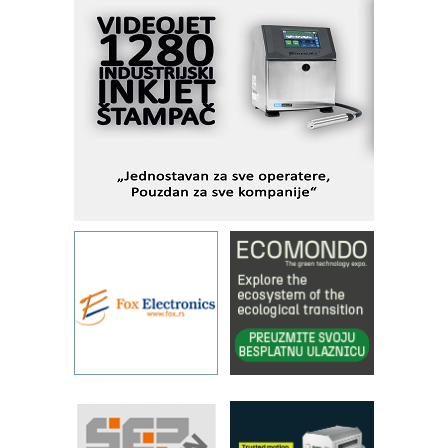
MOTOMAN – NEXT-Robotika vođena
veštačkom inteligencijom
I.SAFE MOBILE revolucioniše
industrijsku automatizaciju
pionirskimmobile operator PANEL-OM
Fleksibilno stezanje i brzo
podešavanje u proizvodnji prototipova
KIP KOP – napredna rešenja za
savremene industrijske i logističke
objekte
Alba d.o.o. – 35 godina preciznosti u
metrologiji i pametnim dozirnim
rešenjima
IBeRTIM - oprema za ispitivanje
kontrole kvaliteta
STAUFF – Komponente koje
povećavaju pouzdanost hidrauličkih
sistema
YAMADA pumpe – japanska