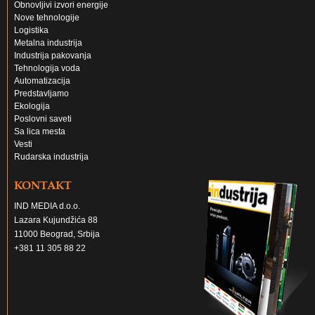
Obnovljivi izvori energije
Nove tehnologije
Logistika
Metalna industrija
Industrija pakovanja
Tehnologija voda
Automatizacija
Predstavljamo
Ekologija
Poslovni saveti
Sa lica mesta
Vesti
Rudarska industrija
KONTAKT
IND MEDIA d.o.o.
Lazara Kujundžića 88
11000 Beograd, Srbija
+381 11 305 88 22