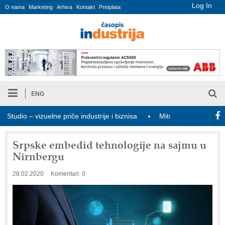
Log In
O nama
Marketing
Arhiva
Kontakt
Pretplata
ENG
dio – vizuelne priče industrije i biznisa
Mitutoyo Crysta-Apex V 
Srpske embedid tehnologije na sajmu u
Nirnbergu
28.02.2020
Komentari: 0