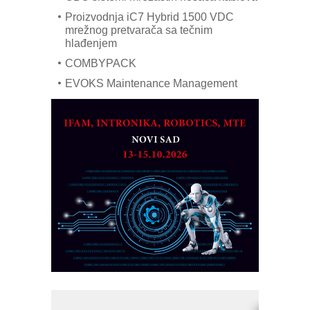
Proizvodnja iC7 Hybrid 1500 VDC
mrežnog pretvarača sa tečnim
hlađenjem
COMBYPACK
EVOKS Maintenance Management
ROSA i SCHUNK podižu proizvodnju
na viši nivo
Detekcija različitih oblika
MAREX - Lim i mašine za savremena
rešenja
Marcom-plast d.o.o.- vaš pouzdan
partner
CTO - Prilagodite svoju toplinsku
obradu!
Razvoj asortimanskog pravca MINI-
PLC AKYTEC
AUKOM: Svetski standard metrologije
dostupan u Srbiji