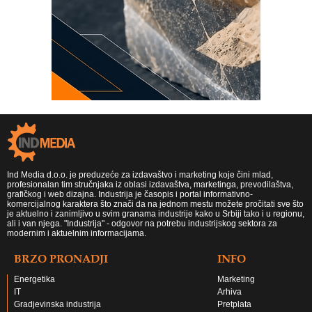
Ind Media d.o.o. je preduzeće za izdavaštvo i marketing koje čini mlad,
profesionalan tim stručnjaka iz oblasi izdavaštva, marketinga, prevodilaštva,
grafičkog i web dizajna. Industrija je časopis i portal informativno-
komercijalnog karaktera što znači da na jednom mestu možete pročitati sve što
je aktuelno i zanimljivo u svim granama industrije kako u Srbiji tako i u regionu,
ali i van njega. "Industrija" - odgovor na potrebu industrijskog sektora za
modernim i aktuelnim informacijama.
BRZO PRONADJI
INFO
Energetika
Marketing
IT
Arhiva
Gradjevinska industrija
Pretplata