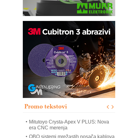
Automatizacija pakovanja · Display
(Shelf-Ready) omotnice
Potpuna efikasnost bez složenih
sistema
Trajna oznaka kao dugoročna korist
Bezbednost na prvom mestu!
IB BLUMENAUER - više od 40 godina
poverenja u industriji
Promo tekstovi
Art Utopia Studio – vizuelne priče
industrije i biznisa
Mitutoyo Crysta-Apex V PLUS: Nova
era CNC merenja
OBO sistemi mrežastih nosača kablova