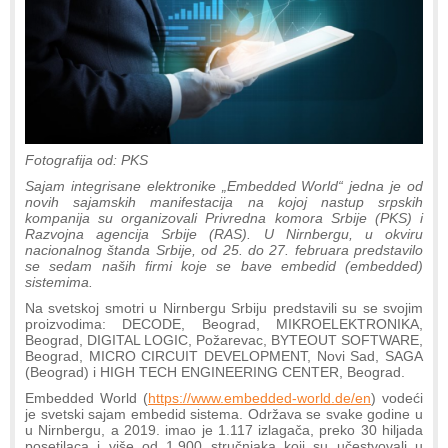
Fotografija od: PKS
Sajam integrisane elektronike „Embedded World“ jedna je od
novih sajamskih manifestacija na kojoj nastup srpskih
kompanija su organizovali Privredna komora Srbije (PKS) i
Razvojna agencija Srbije (RAS). U Nirnbergu, u okviru
nacionalnog štanda Srbije, od 25. do 27. februara predstavilo
se sedam naših firmi koje se bave embedid (embedded)
sistemima.
Na svetskoj smotri u Nirnbergu Srbiju predstavili su se svojim
proizvodima: DECODE, Beograd, MIKROELEKTRONIKA,
Beograd, DIGITAL LOGIC, Požarevac, BYTEOUT SOFTWARE,
Beograd, MICRO CIRCUIT DEVELOPMENT, Novi Sad, SAGA
(Beograd) i HIGH TECH ENGINEERING CENTER, Beograd.
Embedded World (
https://www.embedded-world.de/en
) vodeći
je svetski sajam embedid sistema. Održava se svake godine u
u Nirnbergu, a 2019. imao je 1.117 izlagača, preko 30 hiljada
posetilaca i više od 1.900 stručnjaka koji su učestvovali u