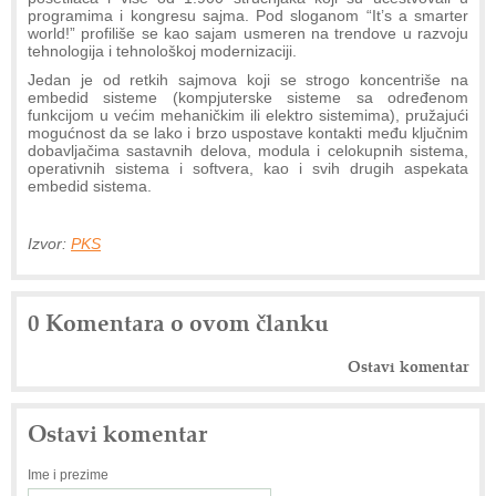
programima i kongresu sajma. Pod sloganom “It’s a smarter
world!” profiliše se kao sajam usmeren na trendove u razvoju
tehnologija i tehnološkoj modernizaciji.
Jedan je od retkih sajmova koji se strogo koncentriše na
embedid sisteme (kompjuterske sisteme sa određenom
funkcijom u većim mehaničkim ili elektro sistemima), pružajući
mogućnost da se lako i brzo uspostave kontakti među ključnim
dobavljačima sastavnih delova, modula i celokupnih sistema,
operativnih sistema i softvera, kao i svih drugih aspekata
embedid sistema.
Izvor:
PKS
0 Komentara o ovom članku
Ostavi komentar
Ostavi komentar
Ime i prezime