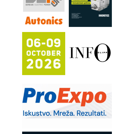
pouzdanost u transferu fluida
Filtration Group Industrial – Napredna
rešenja za filtraciju u hidrauličkim i
procesnim sistemima
RILINEX kompanije Rittal
FANUC: Najbolje za vašu pametnu
automatizaciju
Efikasno upravljanje energijom
Automatizacija pakovanja · Display
(Shelf-Ready) omotnice
Potpuna efikasnost bez složenih
sistema
Trajna oznaka kao dugoročna korist
Bezbednost na prvom mestu!
IB BLUMENAUER - više od 40 godina
poverenja u industriji
Art Utopia Studio – vizuelne priče
industrije i biznisa