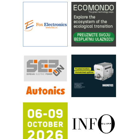
rešenjima
IBeRTIM - oprema za ispitivanje
kontrole kvaliteta
STAUFF – Komponente koje
povećavaju pouzdanost hidrauličkih
sistema
YAMADA pumpe – japanska
pouzdanost u transferu fluida
Filtration Group Industrial – Napredna
rešenja za filtraciju u hidrauličkim i
procesnim sistemima
RILINEX kompanije Rittal
FANUC: Najbolje za vašu pametnu
automatizaciju
Efikasno upravljanje energijom
Automatizacija pakovanja · Display
(Shelf-Ready) omotnice
Potpuna efikasnost bez složenih
sistema