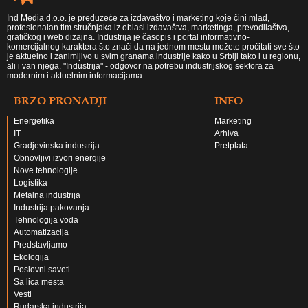
Ind Media d.o.o. je preduzeće za izdavaštvo i marketing koje čini mlad,
profesionalan tim stručnjaka iz oblasi izdavaštva, marketinga, prevodilaštva,
grafičkog i web dizajna. Industrija je časopis i portal informativno-
komercijalnog karaktera što znači da na jednom mestu možete pročitati sve što
je aktuelno i zanimljivo u svim granama industrije kako u Srbiji tako i u regionu,
ali i van njega. "Industrija" - odgovor na potrebu industrijskog sektora za
modernim i aktuelnim informacijama.
BRZO PRONADJI
INFO
Energetika
Marketing
IT
Arhiva
Gradjevinska industrija
Pretplata
Obnovljivi izvori energije
Nove tehnologije
Logistika
Metalna industrija
Industrija pakovanja
Tehnologija voda
Automatizacija
Predstavljamo
Ekologija
Poslovni saveti
Sa lica mesta
Vesti
Rudarska industrija