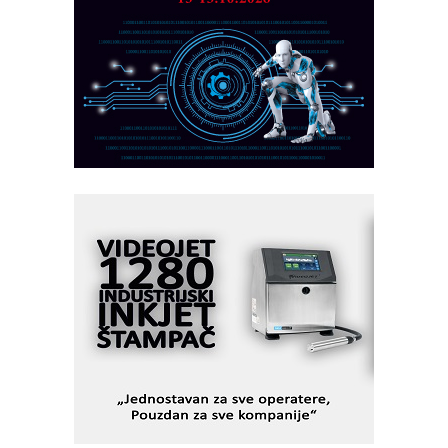
Marcom-plast d.o.o.- vaš pouzdan
partner
CTO - Prilagodite svoju toplinsku
obradu!
Razvoj asortimanskog pravca MINI-
PLC AKYTEC
AUKOM: Svetski standard metrologije
dostupan u Srbiji
MOTOMAN – NEXT-Robotika vođena
veštačkom inteligencijom
I.SAFE MOBILE revolucioniše
industrijsku automatizaciju
pionirskimmobile operator PANEL-OM
Fleksibilno stezanje i brzo
podešavanje u proizvodnji prototipova
KIP KOP – napredna rešenja za
savremene industrijske i logističke
objekte
Alba d.o.o. – 35 godina preciznosti u
metrologiji i pametnim dozirnim