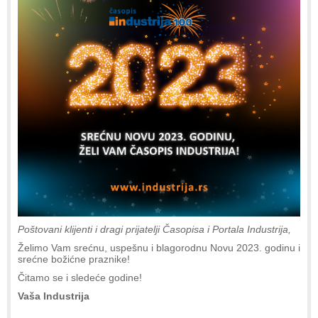
Poštovani klijenti i dragi prijatelji Časopisa i Portala Industrija,
Želimo Vam srećnu, uspešnu i blagorodnu Novu 2023. godinu i
srećne božićne praznike!
Čitamo se i sledeće godine!
Vaša Industrija