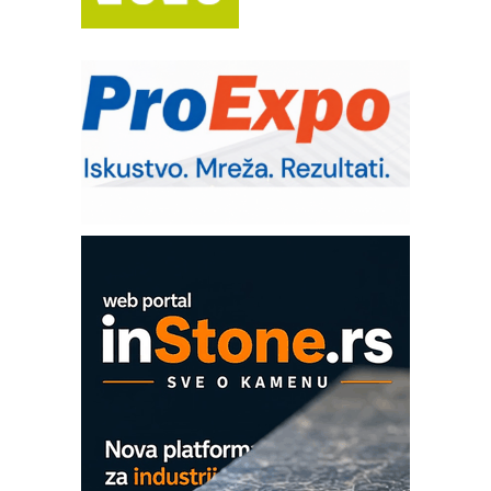
Trajna oznaka kao dugoročna korist
Bezbednost na prvom mestu!
IB BLUMENAUER - više od 40 godina
poverenja u industriji
RMQ-TITAN ADVANCED INDICATOR
– Pametna signalizacija za efikasnije
upravljanje mašinama
Mitutoyo Crysta-Apex V PLUS: Nova
era CNC merenja
OBO sistemi mrežastih nosača kablova
Proizvodnja iC7 Hybrid 1500 VDC
mrežnog pretvarača sa tečnim
hlađenjem
COMBYPACK
EVOKS Maintenance Management