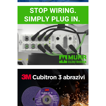
Potpuna efikasnost bez složenih
sistema
Trajna oznaka kao dugoročna korist
Bezbednost na prvom mestu!