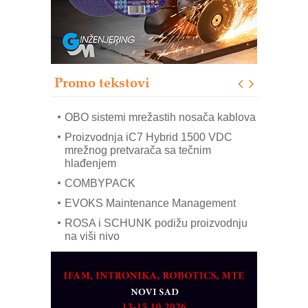
IB BLUMENAUER - više od 40 godina
poverenja u industriji
RMQ-TITAN ADVANCED INDICATOR
– Pametna signalizacija za efikasnije
upravljanje mašinama
Promo tekstovi
Mitutoyo Crysta-Apex V PLUS: Nova
era CNC merenja
OBO sistemi mrežastih nosača kablova
Proizvodnja iC7 Hybrid 1500 VDC
mrežnog pretvarača sa tečnim
hlađenjem
COMBYPACK
EVOKS Maintenance Management
ROSA i SCHUNK podižu proizvodnju
na viši nivo
Detekcija različitih oblika
MAREX - Lim i mašine za savremena
rešenja