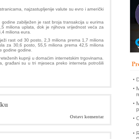
stranicama, najzastupljenije valute su evro i američki
–
godine zabilježen je rast broja transakcija u eurima
u
5 miliona uplata, dok je njihova vrijednost veća za
,4 miliona eura.
S
lježi rast od 30 posto, 2,3 miliona prema 1,7 miliona
s
asla za 30,6 posto, 55,5 miliona prema 42,5 miliona
P
le godine godine.
m
preteženih kupnji u domaćim internetskim trgovinama.
Pr
, građani su u tri mjeseca preko interneta potrošili
R
n
D
M
r
nku
M
p
Ostavi komentar
C
o
R