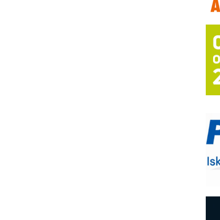
T
B
I
p
–
u
S
s
P
m
R
n
D
M
r