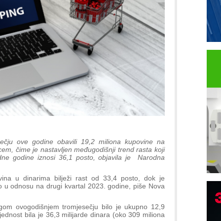
ečju ove godine obavili 19,2 miliona kupovine na
cem, čime je nastavljen međugodišnji trend rasta koji
dne godine iznosi 36,1 posto, objavila je Narodna
ina u dinarima bilježi rast od 33,4 posto, dok je
sto u odnosu na drugi kvartal 2023. godine, piše Nova
I
gom ovogodišnjem tromjesečju bilo je ukupno 12,9
p
ijednost bila je 36,3 milijarde dinara (oko 309 miliona