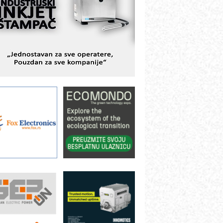
istema
AMADA pumpe – japanska
ouzdanost u transferu fluida
iltration Group Industrial – Napredna
ešenja za filtraciju u hidrauličkim i
rocesnim sistemima
rt Utopia Studio – vizuelne priče
ndustrije i biznisa
ILINEX kompanije Rittal
ANUC: Najbolje za vašu pametnu
utomatizaciju
fikasno upravljanje energijom
utomatizacija pakovanja · Display
Shelf-Ready) omotnice
roizvodnja iC7 Hybrid 1500 VDC
režnog pretvarača sa tečnim
lađenjem
otpuna efikasnost bez složenih
istema