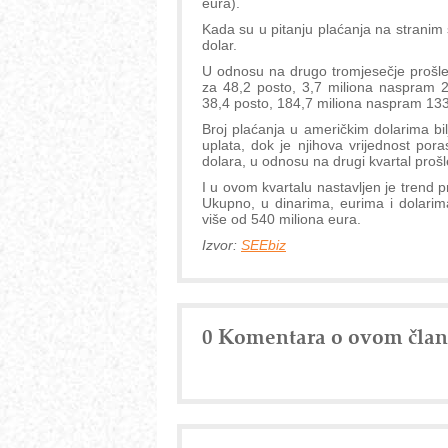
eura).
Kada su u pitanju plaćanja na stranim 
dolar.
U odnosu na drugo tromjesečje prošle 
za 48,2 posto, 3,7 miliona naspram 2,
38,4 posto, 184,7 miliona naspram 133
Broj plaćanja u američkim dolarima bi
uplata, dok je njihova vrijednost por
dolara, u odnosu na drugi kvartal proš
I u ovom kvartalu nastavljen je trend 
Ukupno, u dinarima, eurima i dolarima
više od 540 miliona eura.
Izvor:
SEEbiz
0 Komentara o ovom čla