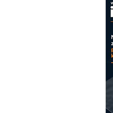
M
p
C
o