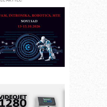
PLC AKYTEC
UKOM: Svetski standard metrologije
ostupan u Srbiji
OTOMAN – NEXT-Robotika vođena
eštačkom inteligencijom
.SAFE MOBILE revolucioniše
ndustrijsku automatizaciju
ionirskimmobile operator PANEL-OM
leksibilno stezanje i brzo
odešavanje u proizvodnji prototipova
IP KOP – napredna rešenja za
avremene industrijske i logističke
bjekte
lba d.o.o. – 35 godina preciznosti u
etrologiji i pametnim dozirnim
ešenjima
BeRTIM - oprema za ispitivanje
ontrole kvaliteta
TAUFF – Komponente koje
ovećavaju pouzdanost hidrauličkih