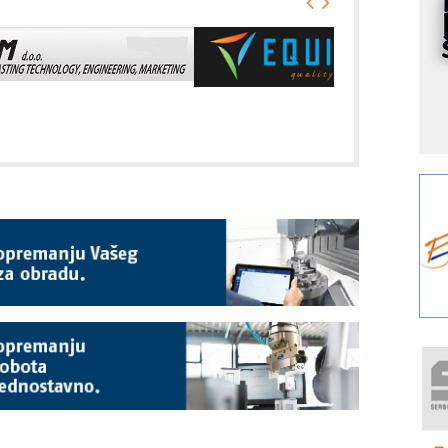
s
Y
p
F
r
p
A
i
R
F
a
E
A
(
P
m
h
P
s