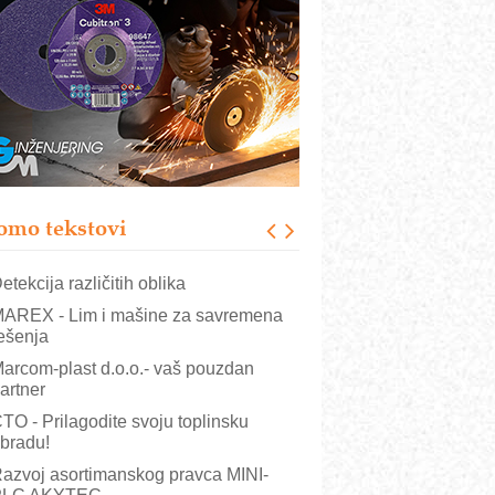
COMBYPACK
RMQ-TITAN ADVANCED INDICATOR
 Pametna signalizacija za efikasnije
pravljanje mašinama
igurnije ispitivanje transformatora u
olarnim elektranama i vetroparkovima
ranje točkova na gradilištu- standard
odernog i odgovornog građenja
omo tekstovi
OSA i SCHUNK podižu proizvodnju
a viši nivo
etekcija različitih oblika
AREX - Lim i mašine za savremena
ešenja
arcom-plast d.o.o.- vaš pouzdan
artner
TO - Prilagodite svoju toplinsku
bradu!
azvoj asortimanskog pravca MINI-