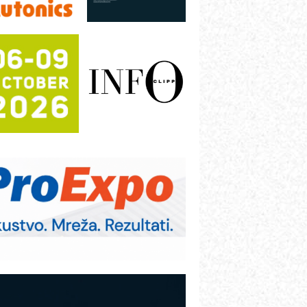
rajna oznaka kao dugoročna korist
ezbednost na prvom mestu!
B BLUMENAUER - više od 40 godina
overenja u industriji
COMBYPACK
RMQ-TITAN ADVANCED INDICATOR
 Pametna signalizacija za efikasnije
pravljanje mašinama
igurnije ispitivanje transformatora u
olarnim elektranama i vetroparkovima
ranje točkova na gradilištu- standard
odernog i odgovornog građenja
OSA i SCHUNK podižu proizvodnju
a viši nivo
etekcija različitih oblika
AREX - Lim i mašine za savremena
ešenja