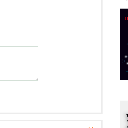
A
d
M
v
I
i
p
F
p
K
s
o
A
m
r
I
k
S
p