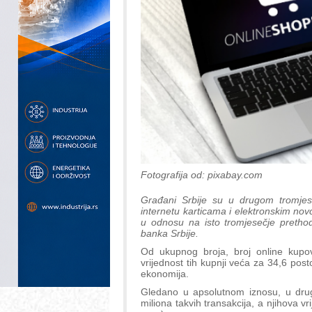
Fotografija od: pixabay.com
Građani Srbije su u drugom tromjes
internetu karticama i elektronskim nov
u odnosu na isto tromjesečje pretho
banka Srbije.
Od ukupnog broja, broj online kupov
vrijednost tih kupnji veća za 34,6 po
ekonomija.
Gledano u apsolutnom iznosu, u dru
miliona takvih transakcija, a njihova vr