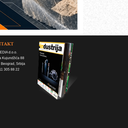
NTAKT
EDIA d.o.o.
a Kujundžića 88
 Beograd, Srbija
11 305 88 22