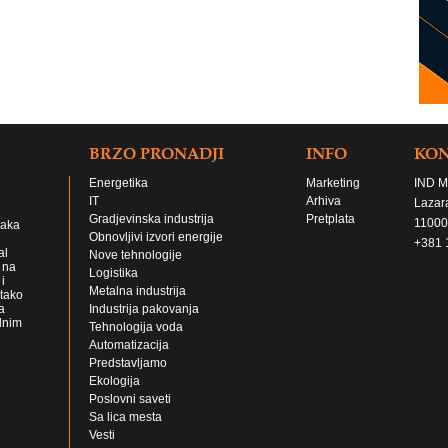
BRZO PRONADJI
INFO
KO
Energetika
Marketing
IND M
IT
Arhiva
Lazar
Gradjevinska industrija
Pretplata
11000
jaka
Obnovljivi izvori energije
+381 
al
Nove tehnologije
 na
Logistika
i
Metalna industrija
 tako
a
Industrija pakovanja
lnim
Tehnologija voda
Automatizacija
Predstavljamo
Ekologija
Poslovni saveti
Sa lica mesta
Vesti