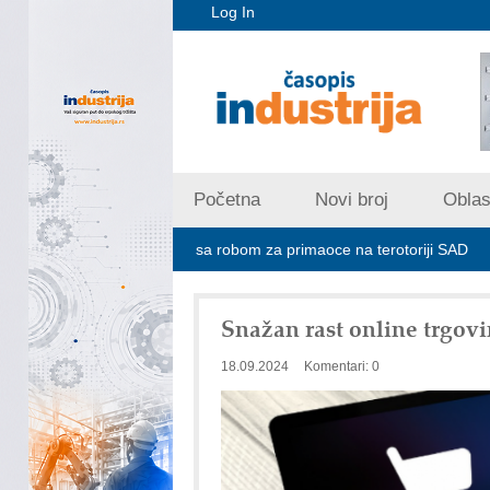
Log In
Početna
Novi broj
Oblast
e ne prima pošiljke sa robom za primaoce na terotoriji SAD
ROSA i
Snažan rast online trgovi
18.09.2024
Komentari: 0