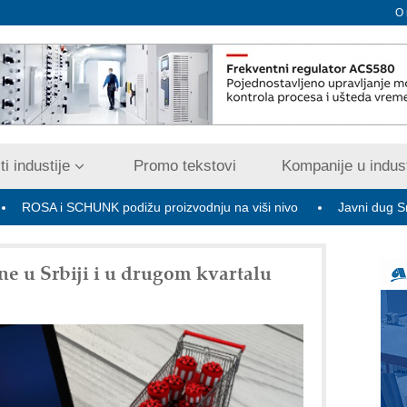
O
i industije
Promo tekstovi
Kompanije u indust
 SCHUNK podižu proizvodnju na viši nivo
Javni dug Srbije na kra
ne u Srbiji i u drugom kvartalu