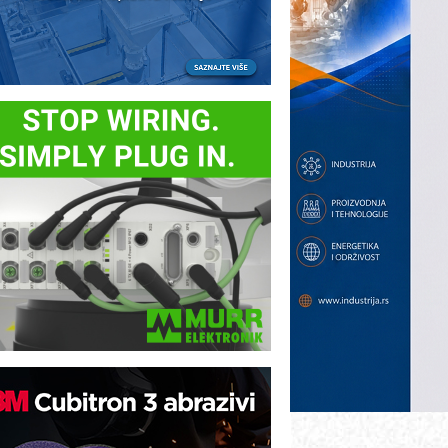
B BLUMENAUER - više od 40 godina
overenja u industriji