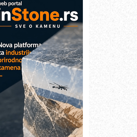
arcom-plast d.o.o.- vaš pouzdan
artner
TO - Prilagodite svoju toplinsku
bradu!