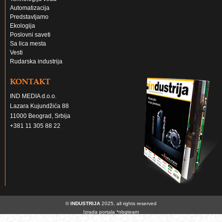
Automatizacija
Predstavljamo
Ekologija
Poslovni saveti
Sa lica mesta
Vesti
Rudarska industrija
KONTAKT
IND MEDIA d.o.o.
Lazara Kujundžića 88
11000 Beograd, Srbija
+381 11 305 88 22
©
INDUSTRIJA
2025, all rights reserved
Izrada portala
*nbgteam