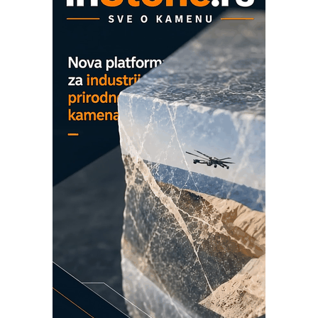
mrežnog pretvarača sa tečnim
hlađenjem
COMBYPACK