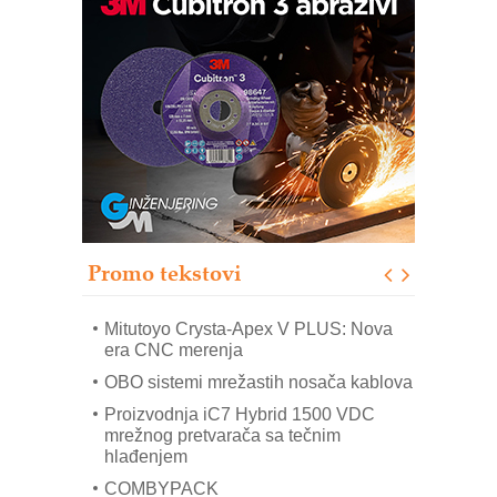
Automatizacija pakovanja · Display
(Shelf-Ready) omotnice
Potpuna efikasnost bez složenih
sistema
Trajna oznaka kao dugoročna korist
Bezbednost na prvom mestu!
IB BLUMENAUER - više od 40 godina
poverenja u industriji
Promo tekstovi
Art Utopia Studio – vizuelne priče
industrije i biznisa
Mitutoyo Crysta-Apex V PLUS: Nova
era CNC merenja
OBO sistemi mrežastih nosača kablova
Proizvodnja iC7 Hybrid 1500 VDC
mrežnog pretvarača sa tečnim
hlađenjem
COMBYPACK