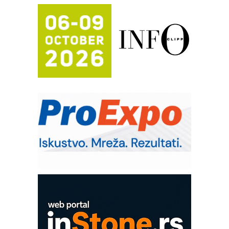
FANUC: Najbolje za vašu pametnu
automatizaciju
Efikasno upravljanje energijom
Automatizacija pakovanja · Display
(Shelf-Ready) omotnice
Potpuna efikasnost bez složenih
sistema
Trajna oznaka kao dugoročna korist
Bezbednost na prvom mestu!
IB BLUMENAUER - više od 40 godina
poverenja u industriji
Art Utopia Studio – vizuelne priče
industrije i biznisa
Mitutoyo Crysta-Apex V PLUS: Nova
era CNC merenja
OBO sistemi mrežastih nosača kablova
Proizvodnja iC7 Hybrid 1500 VDC