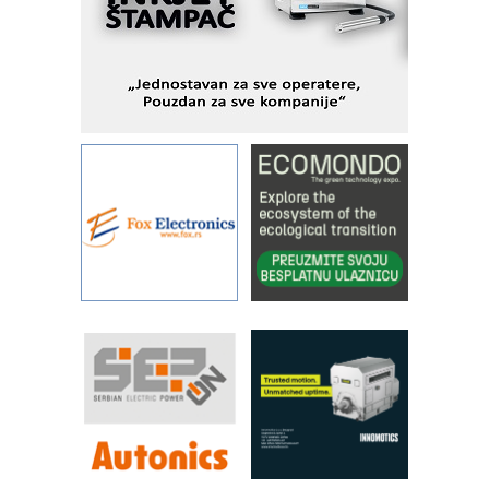
pionirskimmobile operator PANEL-OM
Fleksibilno stezanje i brzo
podešavanje u proizvodnji prototipova
KIP KOP – napredna rešenja za
savremene industrijske i logističke
objekte
Alba d.o.o. – 35 godina preciznosti u
metrologiji i pametnim dozirnim
rešenjima
IBeRTIM - oprema za ispitivanje
kontrole kvaliteta
STAUFF – Komponente koje
povećavaju pouzdanost hidrauličkih
sistema
YAMADA pumpe – japanska
pouzdanost u transferu fluida
Filtration Group Industrial – Napredna
rešenja za filtraciju u hidrauličkim i
procesnim sistemima
RILINEX kompanije Rittal