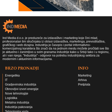
Ind Media d.o.o. je preduzeće za izdavaštvo i marketing koje čini mlad,
profesionalan tim stručnjaka iz oblasi izdavaštva, marketinga, prevodilaštva,
grafičkog i web dizajna. Industrija je časopis i portal informativno-
komercijalnog karaktera što znači da na jednom mestu možete pročitati sve što
je aktuelno i zanimljivo u svim granama industrije kako u Srbiji tako i u regionu,
ali i van njega. "Industrija" - odgovor na potrebu industrijskog sektora za
modernim i aktuelnim informacijama.
BRZO PRONADJI
INFO
Energetika
Marketing
IT
Arhiva
Gradjevinska industrija
Pretplata
Obnovljivi izvori energije
Nove tehnologije
Logistika
Metalna industrija
Industrija pakovanja
Tehnologija voda