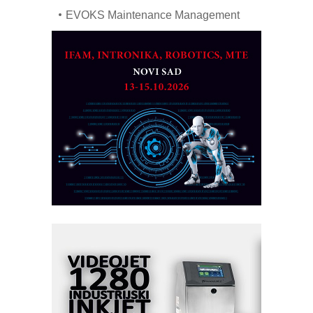
EVOKS Maintenance Management
ROSA i SCHUNK podižu proizvodnju
na viši nivo
Detekcija različitih oblika
MAREX - Lim i mašine za savremena
rešenja
Marcom-plast d.o.o.- vaš pouzdan
partner
CTO - Prilagodite svoju toplinsku
obradu!
Razvoj asortimanskog pravca MINI-
PLC AKYTEC
AUKOM: Svetski standard metrologije
dostupan u Srbiji
MOTOMAN – NEXT-Robotika vođena
veštačkom inteligencijom
I.SAFE MOBILE revolucioniše
industrijsku automatizaciju