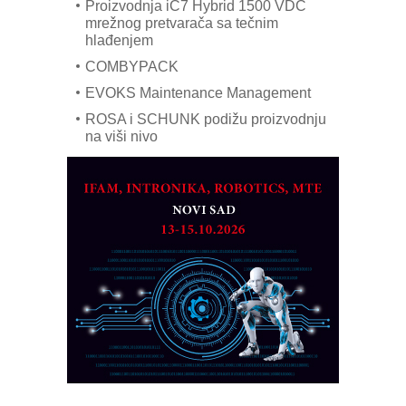
Proizvodnja iC7 Hybrid 1500 VDC
mrežnog pretvarača sa tečnim
hlađenjem
COMBYPACK
EVOKS Maintenance Management
ROSA i SCHUNK podižu proizvodnju
na viši nivo
Detekcija različitih oblika
MAREX - Lim i mašine za savremena
rešenja
Marcom-plast d.o.o.- vaš pouzdan
partner
CTO - Prilagodite svoju toplinsku
obradu!
Razvoj asortimanskog pravca MINI-
PLC AKYTEC
AUKOM: Svetski standard metrologije
dostupan u Srbiji