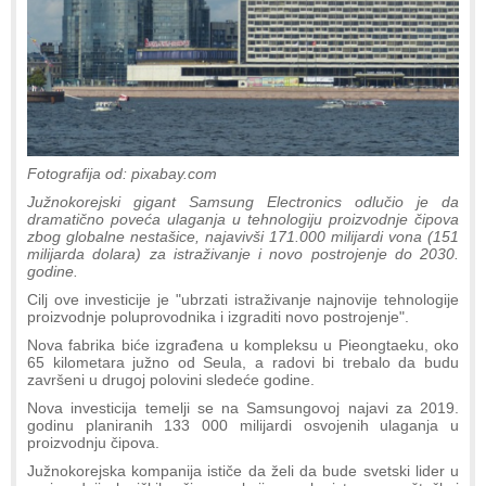
Fotografija od: pixabay.com
Južnokorejski gigant Samsung Electronics odlučio je da
dramatično poveća ulaganja u tehnologiju proizvodnje čipova
zbog globalne nestašice, najavivši 171.000 milijardi vona (151
milijarda dolara) za istraživanje i novo postrojenje do 2030.
godine.
Cilj ove investicije je "ubrzati istraživanje najnovije tehnologije
proizvodnje poluprovodnika i izgraditi novo postrojenje".
Nova fabrika biće izgrađena u kompleksu u Pieongtaeku, oko
65 kilometara južno od Seula, a radovi bi trebalo da budu
završeni u drugoj polovini sledeće godine.
Nova investicija temelji se na Samsungovoj najavi za 2019.
godinu planiranih 133 000 milijardi osvojenih ulaganja u
proizvodnju čipova.
Južnokorejska kompanija ističe da želi da bude svetski lider u