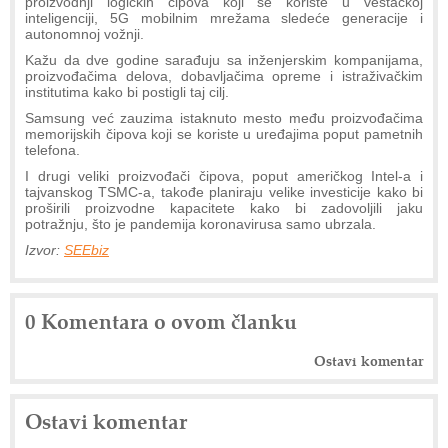
proizvodnji logičkih čipova koji se koriste u veštačkoj
inteligenciji, 5G mobilnim mrežama sledeće generacije i
autonomnoj vožnji.
Kažu da dve godine sarađuju sa inženjerskim kompanijama,
proizvođačima delova, dobavljačima opreme i istraživačkim
institutima kako bi postigli taj cilj.
Samsung već zauzima istaknuto mesto među proizvođačima
memorijskih čipova koji se koriste u uređajima poput pametnih
telefona.
I drugi veliki proizvođači čipova, poput američkog Intel-a i
tajvanskog TSMC-a, takođe planiraju velike investicije kako bi
proširili proizvodne kapacitete kako bi zadovoljili jaku
potražnju, što je pandemija koronavirusa samo ubrzala.
Izvor:
SEEbiz
0 Komentara o ovom članku
Ostavi komentar
Ostavi komentar