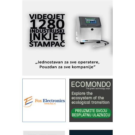
MOTOMAN – NEXT-Robotika vođena
veštačkom inteligencijom
I.SAFE MOBILE revolucioniše
industrijsku automatizaciju
pionirskimmobile operator PANEL-OM
Fleksibilno stezanje i brzo
podešavanje u proizvodnji prototipova
KIP KOP – napredna rešenja za
savremene industrijske i logističke
objekte
Alba d.o.o. – 35 godina preciznosti u
metrologiji i pametnim dozirnim
rešenjima
IBeRTIM - oprema za ispitivanje
kontrole kvaliteta
STAUFF – Komponente koje
povećavaju pouzdanost hidrauličkih
sistema
YAMADA pumpe – japanska
pouzdanost u transferu fluida