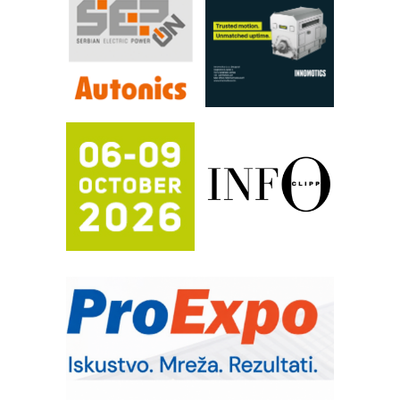
Filtration Group Industrial – Napredna
rešenja za filtraciju u hidrauličkim i
procesnim sistemima
RILINEX kompanije Rittal
FANUC: Najbolje za vašu pametnu
automatizaciju
Efikasno upravljanje energijom
Automatizacija pakovanja · Display
(Shelf-Ready) omotnice
Potpuna efikasnost bez složenih
sistema
Trajna oznaka kao dugoročna korist
Bezbednost na prvom mestu!
IB BLUMENAUER - više od 40 godina
poverenja u industriji
RMQ-TITAN ADVANCED INDICATOR
– Pametna signalizacija za efikasnije
upravljanje mašinama