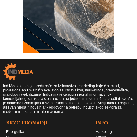
Ind Media d.o.o. je preduzeće za izdavaštvo i marketing koje čini mlad,
profesionalan tim stručnjaka iz oblasi izdavaštva, marketinga, prevodilaštva,
grafičkog i web dizajna. Industrija je časopis i portal informativno-
komercijalnog karaktera što znači da na jednom mestu možete pročitati sve što
je aktuelno i zanimljivo u svim granama industrije kako u Srbiji tako i u regionu,
ali i van njega. "Industrija" - odgovor na potrebu industrijskog sektora za
modernim i aktuelnim informacijama.
BRZO PRONADJI
INFO
Energetika
Marketing