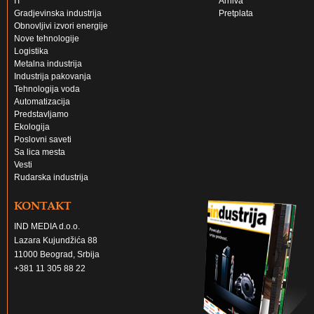
IT
Arhiva
Gradjevinska industrija
Pretplata
Obnovljivi izvori energije
Nove tehnologije
Logistika
Metalna industrija
Industrija pakovanja
Tehnologija voda
Automatizacija
Predstavljamo
Ekologija
Poslovni saveti
Sa lica mesta
Vesti
Rudarska industrija
KONTAKT
IND MEDIA d.o.o.
Lazara Kujundžića 88
11000 Beograd, Srbija
+381 11 305 88 22