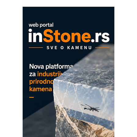
Mitutoyo Crysta-Apex V PLUS: Nova
era CNC merenja
OBO sistemi mrežastih nosača kablova
Proizvodnja iC7 Hybrid 1500 VDC
mrežnog pretvarača sa tečnim
hlađenjem
COMBYPACK
EVOKS Maintenance Management