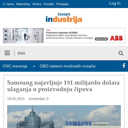
Log In
O nama
Marketing
Arhiva
Kontakt
Pretplata
ENG
C merenja
OBO sistemi mrežastih nosača kablova
Novi za
Samsung najavljuje 151 milijardu dolara
ulaganja u proizvodnju čipova
18.05.2021
Komentari: 0