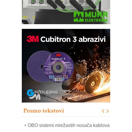
Potpuna efikasnost bez složenih
sistema
Trajna oznaka kao dugoročna korist
Bezbednost na prvom mestu!
IB BLUMENAUER - više od 40 godina
poverenja u industriji
RMQ-TITAN ADVANCED INDICATOR
– Pametna signalizacija za efikasnije
upravljanje mašinama
Promo tekstovi
Mitutoyo Crysta-Apex V PLUS: Nova
era CNC merenja
OBO sistemi mrežastih nosača kablova