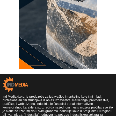
Ind Media d.o.o. je preduzeće za izdavaštvo i marketing koje čini mlad,
profesionalan tim stručnjaka iz oblasi izdavaštva, marketinga, prevodilaštva,
grafičkog i web dizajna. Industrija je časopis i portal informativno-
komercijalnog karaktera što znači da na jednom mestu možete pročitati sve što
je aktuelno i zanimljivo u svim granama industrije kako u Srbiji tako i u regionu,
ali i van njega. "Industrija" - odgovor na potrebu industrijskog sektora za