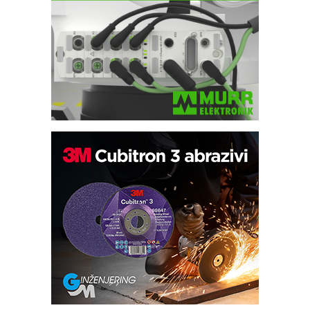
Potpuna efikasnost bez složenih
sistema
Trajna oznaka kao dugoročna korist
Bezbednost na prvom mestu!
IB BLUMENAUER - više od 40 godina
poverenja u industriji
RMQ-TITAN ADVANCED INDICATOR
– Pametna signalizacija za efikasnije
upravljanje mašinama
Mitutoyo Crysta-Apex V PLUS: Nova