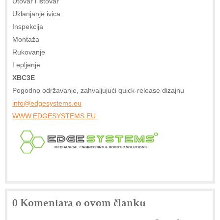
Utovar i istovar
Uklanjanje ivica
Inspekcija
Montaža
Rukovanje
Lepljenje
XBC3E
Pogodno održavanje, zahvaljujući quick-release dizajnu
info@edgesystems.eu
WWW.EDGESYSTEMS.EU
0 Komentara o ovom članku