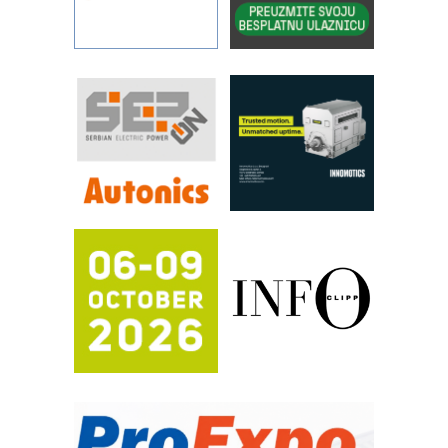
YAMADA pumpe – japanska
pouzdanost u transferu fluida
Filtration Group Industrial – Napredna
rešenja za filtraciju u hidrauličkim i
procesnim sistemima
RILINEX kompanije Rittal
FANUC: Najbolje za vašu pametnu
automatizaciju
Efikasno upravljanje energijom
Automatizacija pakovanja · Display
(Shelf-Ready) omotnice
Potpuna efikasnost bez složenih
sistema
Trajna oznaka kao dugoročna korist
Bezbednost na prvom mestu!
IB BLUMENAUER - više od 40 godina
poverenja u industriji