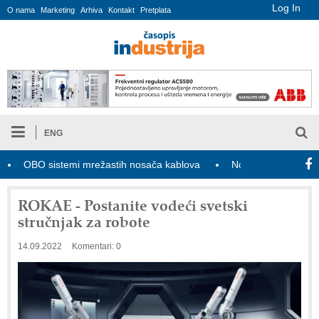
Log In
O nama
Marketing
Arhiva
Kontakt
Pretplata
ENG
OBO sistemi mrežastih nosača kablova
Novi zakon o industrijsko
ROKAE - Postanite vodeći svetski
stručnjak za robote
14.09.2022
Komentari: 0