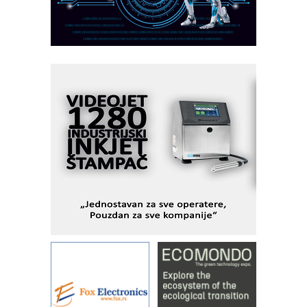
AUKOM: Svetski standard metrologije
dostupan u Srbiji
MOTOMAN – NEXT-Robotika vođena
veštačkom inteligencijom
I.SAFE MOBILE revolucioniše
industrijsku automatizaciju
pionirskimmobile operator PANEL-OM
Fleksibilno stezanje i brzo
podešavanje u proizvodnji prototipova
KIP KOP – napredna rešenja za
savremene industrijske i logističke
objekte
Alba d.o.o. – 35 godina preciznosti u
metrologiji i pametnim dozirnim
rešenjima
IBeRTIM - oprema za ispitivanje
kontrole kvaliteta
STAUFF – Komponente koje
povećavaju pouzdanost hidrauličkih
sistema