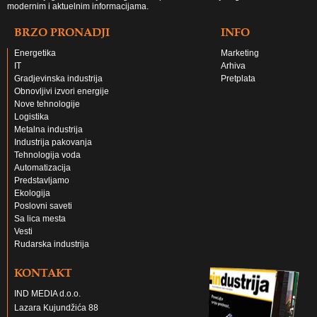
modernim i aktuelnim informacijama.
BRZO PRONADJI
INFO
Energetika
Marketing
IT
Arhiva
Gradjevinska industrija
Pretplata
Obnovljivi izvori energije
Nove tehnologije
Logistika
Metalna industrija
Industrija pakovanja
Tehnologija voda
Automatizacija
Predstavljamo
Ekologija
Poslovni saveti
Sa lica mesta
Vesti
Rudarska industrija
KONTAKT
IND MEDIA d.o.o.
Lazara Kujundžića 88