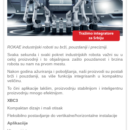
ROKAE industrijski roboti su brži, pouzdaniji i precizniji.
Svaka sekunda i svaki pokret industrijskih robota važni su u
celoj proizvodnji i to objašnjava zašto pouzdanost i brzina
robota su nam na prvom mestu.
Nakon godina ažuriranja i poboljšanja, naši proizvodi su postali
brži i pouzdaniji, sa više funkcija integrisanih u kompaktnu
veličinu.
To čini aplikacije lakšim, proizvodnju stabilnijom i inteligentnu
proizvodnju mnogo efektnijom.
XBC3
Kompaktan dizajn i mali otisak
Fleksibilno postavljanje do vertikalne/horizontalne instalacijе
Aplikaciije