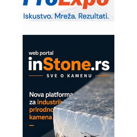
RMQ-TITAN ADVANCED INDICATOR
– Pametna signalizacija za efikasnije
upravljanje mašinama
Mitutoyo Crysta-Apex V PLUS: Nova
era CNC merenja
OBO sistemi mrežastih nosača kablova
Proizvodnja iC7 Hybrid 1500 VDC
mrežnog pretvarača sa tečnim
hlađenjem
COMBYPACK
EVOKS Maintenance Management