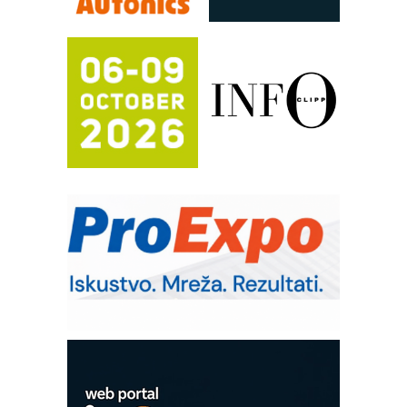
FANUC: Najbolje za vašu pametnu
automatizaciju
Efikasno upravljanje energijom
Automatizacija pakovanja · Display
(Shelf-Ready) omotnice
Potpuna efikasnost bez složenih
sistema
Trajna oznaka kao dugoročna korist
Bezbednost na prvom mestu!
IB BLUMENAUER - više od 40 godina
poverenja u industriji
RMQ-TITAN ADVANCED INDICATOR
– Pametna signalizacija za efikasnije
upravljanje mašinama
Mitutoyo Crysta-Apex V PLUS: Nova
era CNC merenja
OBO sistemi mrežastih nosača kablova
Proizvodnja iC7 Hybrid 1500 VDC