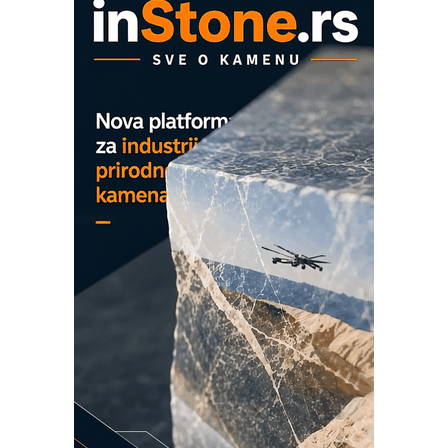
mrežnog pretvarača sa tečnim
hlađenjem
COMBYPACK
EVOKS Maintenance Management