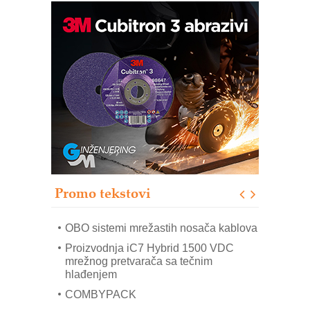
Potpuna efikasnost bez složenih
sistema
Trajna oznaka kao dugoročna korist
Bezbednost na prvom mestu!
IB BLUMENAUER - više od 40 godina
poverenja u industriji
RMQ-TITAN ADVANCED INDICATOR
– Pametna signalizacija za efikasnije
upravljanje mašinama
Promo tekstovi
Mitutoyo Crysta-Apex V PLUS: Nova
era CNC merenja
OBO sistemi mrežastih nosača kablova
Proizvodnja iC7 Hybrid 1500 VDC
mrežnog pretvarača sa tečnim
hlađenjem
COMBYPACK