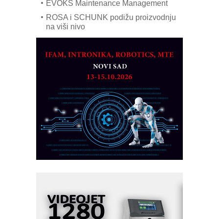
EVOKS Maintenance Management
ROSA i SCHUNK podižu proizvodnju
na viši nivo
Detekcija različitih oblika
MAREX - Lim i mašine za savremena
rešenja
Marcom-plast d.o.o.- vaš pouzdan
partner
CTO - Prilagodite svoju toplinsku
obradu!
Razvoj asortimanskog pravca MINI-
PLC AKYTEC
AUKOM: Svetski standard metrologije
dostupan u Srbiji
MOTOMAN – NEXT-Robotika vođena
veštačkom inteligencijom
I.SAFE MOBILE revolucioniše
industrijsku automatizaciju
pionirskimmobile operator PANEL-OM