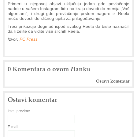
Primeri u njegovoj objavi uključuju jedan gde povlačenje
nadole u vašem Instagram fidu na kraju dovodi do menija „Vaš
algoritam“, i drugi gde prevlačenje prstom nagore iz Reela
može dovesti do sličnog upita za prilagođavanje.
Treći prikazuje dugmad ispod svakog Reela da biste naznačili
da li želite da vidite više sličnih Reela.
Izvor:
PC Press
0 Komentara o ovom članku
Ostavi komentar
Ostavi komentar
Ime i prezime
E-mail