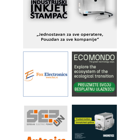
Fleksibilno stezanje i brzo
podešavanje u proizvodnji prototipova
KIP KOP – napredna rešenja za
savremene industrijske i logističke
objekte
Alba d.o.o. – 35 godina preciznosti u
metrologiji i pametnim dozirnim
rešenjima
IBeRTIM - oprema za ispitivanje
kontrole kvaliteta
STAUFF – Komponente koje
povećavaju pouzdanost hidrauličkih
sistema
YAMADA pumpe – japanska
pouzdanost u transferu fluida
Filtration Group Industrial – Napredna
rešenja za filtraciju u hidrauličkim i
procesnim sistemima
RILINEX kompanije Rittal