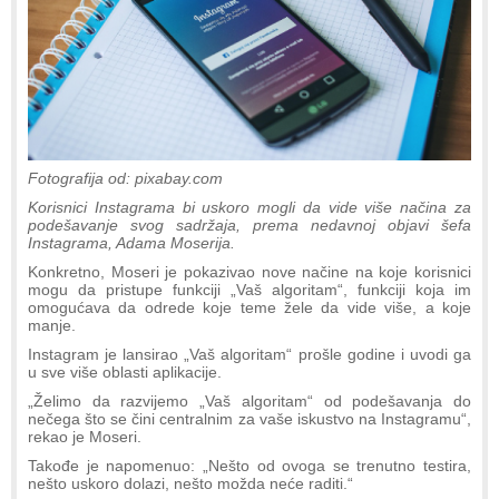
Fotografija od: pixabay.com
Korisnici Instagrama bi uskoro mogli da vide više načina za
podešavanje svog sadržaja, prema nedavnoj objavi šefa
Instagrama, Adama Moserija.
Konkretno, Moseri je pokazivao nove načine na koje korisnici
mogu da pristupe funkciji „Vaš algoritam“, funkciji koja im
omogućava da odrede koje teme žele da vide više, a koje
manje.
Instagram je lansirao „Vaš algoritam“ prošle godine i uvodi ga
u sve više oblasti aplikacije.
„Želimo da razvijemo „Vaš algoritam“ od podešavanja do
nečega što se čini centralnim za vaše iskustvo na Instagramu“,
rekao je Moseri.
Takođe je napomenuo: „Nešto od ovoga se trenutno testira,
nešto uskoro dolazi, nešto možda neće raditi.“