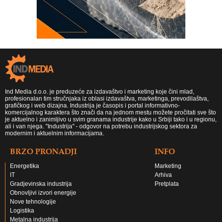
Ind Media d.o.o. je preduzeće za izdavaštvo i marketing koje čini mlad,
profesionalan tim stručnjaka iz oblasi izdavaštva, marketinga, prevodilaštva,
grafičkog i web dizajna. Industrija je časopis i portal informativno-
komercijalnog karaktera što znači da na jednom mestu možete pročitati sve što
je aktuelno i zanimljivo u svim granama industrije kako u Srbiji tako i u regionu,
ali i van njega. "Industrija" - odgovor na potrebu industrijskog sektora za
modernim i aktuelnim informacijama.
BRZO PRONADJI
INFO
Energetika
Marketing
IT
Arhiva
Gradjevinska industrija
Pretplata
Obnovljivi izvori energije
Nove tehnologije
Logistika
Metalna industrija