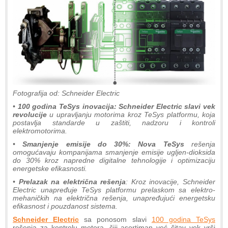
Fotografija od: Schneider Electric
•
100 godina TeSys inovacija: Schneider Electric slavi vek
revolucije
u upravljanju motorima kroz TeSys platformu, koja
postavlja standarde u zaštiti, nadzoru i kontroli
elektromotorima.
•
Smanjenje emisije do 30%: Nova TeSys
rešenja
omogućavaju kompanijama smanjenje emisije ugljen-dioksida
do 30% kroz napredne digitalne tehnologije i optimizaciju
energetske efikasnosti.
•
Prelazak na električna rešenja
: Kroz inovacije, Schneider
Electric unapređuje TeSys platformu prelaskom sa elektro-
mehaničkih na električna rešenja, unapređujući energetsku
efikasnost i pouzdanost sistema.
Schneider Electric
sa ponosom slavi
100 godina TeSys
rešenja za kontrolu motora, čiji asortiman već čitav vek vrši