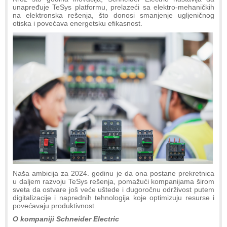
unapređuje TeSys platformu, prelazeći sa elektro-mehaničkih
na elektronska rešenja, što donosi smanjenje ugljeničnog
otiska i povećava energetsku efikasnost.
Naša ambicija za 2024. godinu je da ona postane prekretnica
u daljem razvoju TeSys rešenja, pomažući kompanijama širom
sveta da ostvare još veće uštede i dugoročnu održivost putem
digitalizacije i naprednih tehnologija koje optimizuju resurse i
povećavaju produktivnost.
O kompaniji Schneider Electric