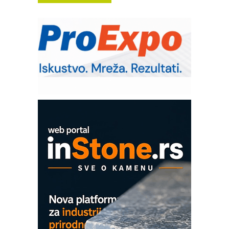
– Pametna signalizacija za efikasnije
upravljanje mašinama
Sigurnije ispitivanje transformatora u
solarnim elektranama i vetroparkovima
Pranje točkova na gradilištu- standard
modernog i odgovornog građenja
Proizvodnja iC7 Hybrid 1500 VDC
mrežnog pretvarača sa tečnim
hlađenjem
COMBYPACK
EVOKS Maintenance Management
ROSA i SCHUNK podižu proizvodnju
na viši nivo
Detekcija različitih oblika