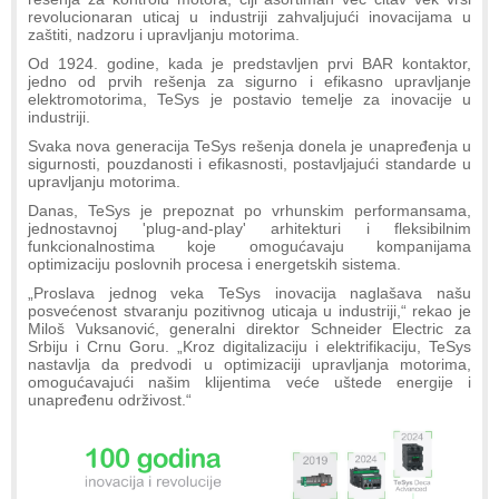
revolucionaran uticaj u industriji zahvaljujući inovacijama u
zaštiti, nadzoru i upravljanju motorima.
Od 1924. godine, kada je predstavljen prvi BAR kontaktor,
jedno od prvih rešenja za sigurno i efikasno upravljanje
elektromotorima, TeSys je postavio temelje za inovacije u
industriji.
Svaka nova generacija TeSys rešenja donela je unapređenja u
sigurnosti, pouzdanosti i efikasnosti, postavljajući standarde u
upravljanju motorima.
Danas, TeSys je prepoznat po vrhunskim performansama,
jednostavnoj 'plug-and-play' arhitekturi i fleksibilnim
funkcionalnostima koje omogućavaju kompanijama
optimizaciju poslovnih procesa i energetskih sistema.
„Proslava jednog veka TeSys inovacija naglašava našu
posvećenost stvaranju pozitivnog uticaja u industriji,“ rekao je
Miloš Vuksanović, generalni direktor Schneider Electric za
Srbiju i Crnu Goru. „Kroz digitalizaciju i elektrifikaciju, TeSys
nastavlja da predvodi u optimizaciji upravljanja motorima,
omogućavajući našim klijentima veće uštede energije i
unapređenu održivost.“