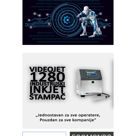
AUKOM: Svetski standard metrologije
dostupan u Srbiji
MOTOMAN – NEXT-Robotika vođena
veštačkom inteligencijom
I.SAFE MOBILE revolucioniše
industrijsku automatizaciju
pionirskimmobile operator PANEL-OM
Fleksibilno stezanje i brzo
podešavanje u proizvodnji prototipova
KIP KOP – napredna rešenja za
savremene industrijske i logističke
objekte
Alba d.o.o. – 35 godina preciznosti u
metrologiji i pametnim dozirnim
rešenjima
IBeRTIM - oprema za ispitivanje
kontrole kvaliteta
STAUFF – Komponente koje
povećavaju pouzdanost hidrauličkih
sistema