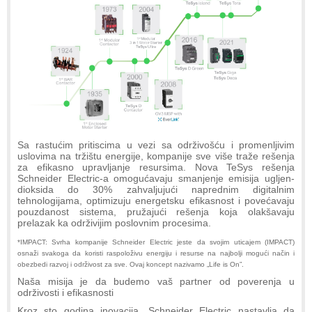
Sa rastućim pritiscima u vezi sa održivošću i promenljivim
uslovima na tržištu energije, kompanije sve više traže rešenja
za efikasno upravljanje resursima. Nova TeSys rešenja
Schneider Electric-a omogućavaju smanjenje emisija ugljen-
dioksida do 30% zahvaljujući naprednim digitalnim
tehnologijama, optimizuju energetsku efikasnost i povećavaju
pouzdanost sistema, pružajući rešenja koja olakšavaju
prelazak ka održivijim poslovnim procesima.
*IMPACT: Svrha kompanije Schneider Electric jeste da svojim uticajem (IMPACT)
osnaži svakoga da koristi raspoloživu energiju i resurse na najbolji mogući način i
obezbedi razvoj i održivost za sve. Ovaj koncept nazivamo „Life is On”.
Naša misija je da budemo vaš partner od poverenja u
održivosti i efikasnosti
Kroz sto godina inovacija, Schneider Electric nastavlja da