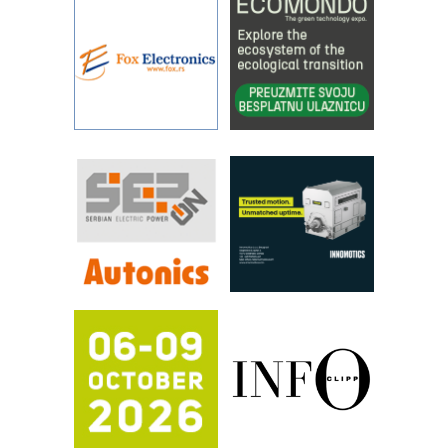
YAMADA pumpe – japanska
pouzdanost u transferu fluida
Filtration Group Industrial – Napredna
rešenja za filtraciju u hidrauličkim i
procesnim sistemima
RILINEX kompanije Rittal
FANUC: Najbolje za vašu pametnu
automatizaciju
Efikasno upravljanje energijom
Automatizacija pakovanja · Display
(Shelf-Ready) omotnice
Potpuna efikasnost bez složenih
sistema
Trajna oznaka kao dugoročna korist
Bezbednost na prvom mestu!
IB BLUMENAUER - više od 40 godina
poverenja u industriji
RMQ-TITAN ADVANCED INDICATOR