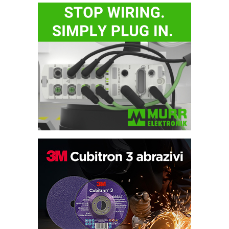
Bezbednost na prvom mestu!
IB BLUMENAUER - više od 40 godina
poverenja u industriji
RMQ-TITAN ADVANCED INDICATOR
– Pametna signalizacija za efikasnije
upravljanje mašinama
Sigurnije ispitivanje transformatora u
solarnim elektranama i vetroparkovima