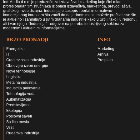
Ind Media d.o.o. je preduzeće za izdavaštvo i marketing koje čini mlad,
profesionalan tim stručnjaka iz oblasi izdavaštva, marketinga, prevodilaštva,
grafičkog i web dizajna. Industrija je časopis i portal informativno-
komercijalnog karaktera što znači da na jednom mestu možete pročitati sve što
je aktuelno i zanimljivo u svim granama industrije kako u Srbiji tako i u regionu,
ali i van njega. "Industrija" - odgovor na potrebu industrijskog sektora za
modernim i aktuelnim informacijama.
BRZO PRONADJI
INFO
Energetika
Marketing
IT
Arhiva
Gradjevinska industrija
Pretplata
Obnovljivi izvori energije
Nove tehnologije
Logistika
Metalna industrija
Industrija pakovanja
Tehnologija voda
Automatizacija
Predstavljamo
Ekologija
Poslovni saveti
Sa lica mesta
Vesti
Rudarska industrija