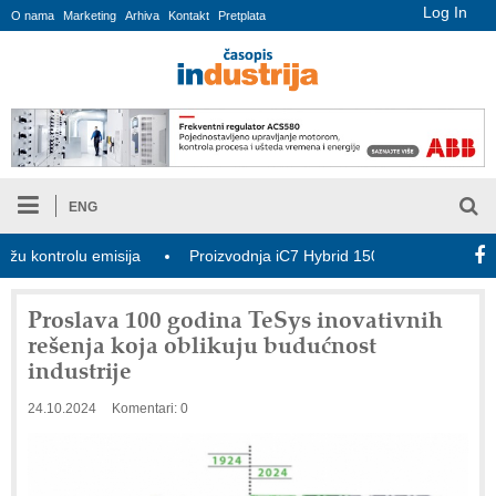
Log In
O nama
Marketing
Arhiva
Kontakt
Pretplata
ENG
ntrolu emisija
Proizvodnja iC7 Hybrid 1500 VDC mrežnog pretva
Proslava 100 godina TeSys inovativnih
rešenja koja oblikuju budućnost
industrije
24.10.2024
Komentari: 0