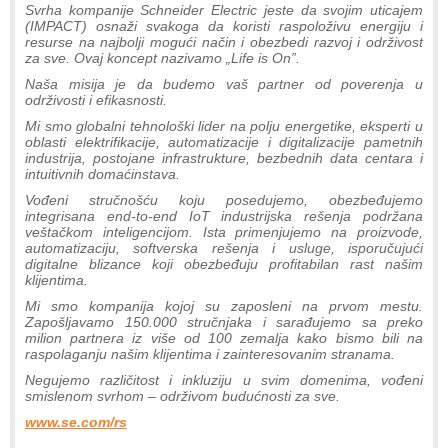
Svrha kompanije Schneider Electric jeste da svojim uticajem
(IMPACT) osnaži svakoga da koristi raspoloživu energiju i
resurse na najbolji mogući način i obezbedi razvoj i održivost
za sve. Ovaj koncept nazivamo „Life is On”.
Naša misija je da budemo vaš partner od poverenja u
održivosti i efikasnosti.
Mi smo globalni tehnološki lider na polju energetike, eksperti u
oblasti elektrifikacije, automatizacije i digitalizacije pametnih
industrija, postojane infrastrukture, bezbednih data centara i
intuitivnih domaćinstava.
Vođeni stručnošću koju posedujemo, obezbeđujemo
integrisana end-to-end IoT industrijska rešenja podržana
veštačkom inteligencijom. Ista primenjujemo na proizvode,
automatizaciju, softverska rešenja i usluge, isporučujući
digitalne blizance koji obezbeđuju profitabilan rast našim
klijentima.
Mi smo kompanija kojoj su zaposleni na prvom mestu.
Zapošljavamo 150.000 stručnjaka i sarađujemo sa preko
milion partnera iz više od 100 zemalja kako bismo bili na
raspolaganju našim klijentima i zainteresovanim stranama.
Negujemo različitost i inkluziju u svim domenima, vođeni
smislenom svrhom – održivom budućnosti za sve.
www.se.com/rs