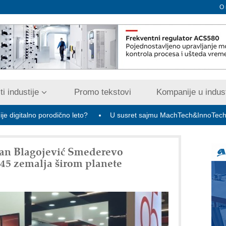
O
i industije
Promo tekstovi
Kompanije u indust
o porodično leto?
U susret sajmu MachTech&InnoTech: ulaznice za
an Blagojević Smederevo
45 zemalja širom planete