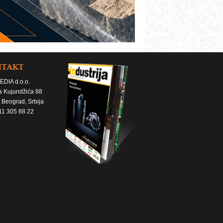
NTAKT
EDIA d.o.o.
a Kujundžića 88
 Beograd, Srbija
11 305 88 22