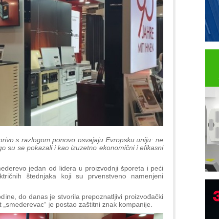
gorivo s razlogom ponovo osvajaju Evropsku uniju: ne
o su se pokazali i kao izuzetno ekonomični i efikasni
derevo jedan od lidera u proizvodnji šporeta i peći
ktričnih štednjaka koji su prvenstveno namenjeni
I
ine, do danas je stvorila prepoznatljivi proizvođački
p
ret „smederevac“ je postao zaštitni znak kompanije.