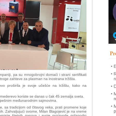
–
u
S
s
P
m
O
v
o
Pr
E
R
paniji, pa su mnogobrojni domaći i strani sertifikati
n
troge zahteve za plasman na inostrana tržišta.
vo proširila je svoje učešće na tržištu, kako na
D
M
Smederevo koriste se danas u čak 45 zemalja sveta.
r
uspešnim međunarodnim sajmovima.
M
e, sa tradicijom od čitavog veka, prati promene koje
p
jih. Zahvaljujući ovome, Milan Blagojević je na vreme
sije štetnih gasova i svoje proizvode prilagodio