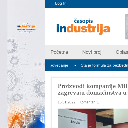
Log In
Početna
Novi broj
Oblast
ikati traže veće povećanje
Šta je formula za bezbednije digitaln
Proizvodi kompanije Mil
zagrevaju domaćinstva u 
15.01.2022
Komentari: 1