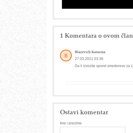
1 Komentara o ovom čla
Blazevich Katarina
B
27.03.2021 03:36
Da li izvozite sporet smederevo za
Ostavi komentar
Ime i prezime