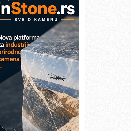
AREX - Lim i mašine za savremena
ešenja