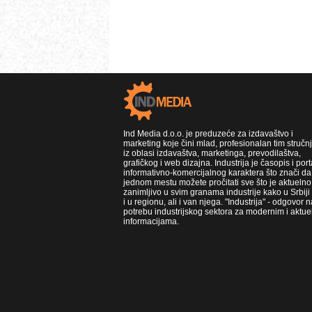
Ind Media d.o.o. je preduzeće za izdavaštvo i
marketing koje čini mlad, profesionalan tim stručn
iz oblasi izdavaštva, marketinga, prevodilaštva,
grafičkog i web dizajna. Industrija je časopis i port
informativno-komercijalnog karaktera što znači da
jednom mestu možete pročitati sve što je aktuelno 
zanimljivo u svim granama industrije kako u Srbiji
i u regionu, ali i van njega. "Industrija" - odgovor n
potrebu industrijskog sektora za modernim i aktue
informacijama.