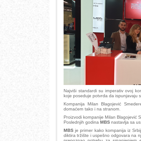
Najviši standardi su imperativ ovoj kom
koje poseduje potvrda da ispunjavaju s
Kompanija Milan Blagojević Smedere
domaćem tako i na stranom.
Proizvodi kompanije Milan Blagojević 
Poslednjih godina
MBS
nastavlja sa 
MBS
je primer kako kompanija iz Srbij
diktira tržište i uspešno odgovara na n
prepoznao potrebu za smanjenjem emi