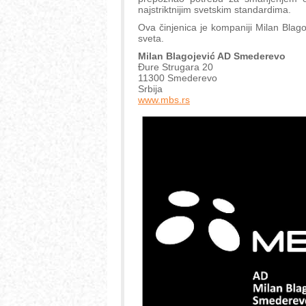
najstriktnijim svetskim standardima.
Ova činjenica je kompaniji Milan Blag
sveta.
Milan Blagojević AD Smederevo
Đure Strugara 20
11300 Smederevo
Srbija
www.mbs.rs