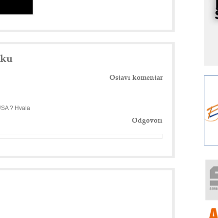
I
k
S
p
s
nku
Y
p
Ostavi komentar
F
r
p
 USA ? Hvala
R
Odgovori
F
a
E
A
(
P
s
T