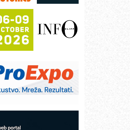
ezbednost na prvom mestu!
B BLUMENAUER - više od 40 godina
overenja u industriji
RMQ-TITAN ADVANCED INDICATOR
 Pametna signalizacija za efikasnije
pravljanje mašinama
igurnije ispitivanje transformatora u
olarnim elektranama i vetroparkovima
ranje točkova na gradilištu- standard
odernog i odgovornog građenja
d porodične kompanije do jednog od
odećih distributera profesionalne
preme
COMBYPACK
VOKS Maintenance Management
OSA i SCHUNK podižu proizvodnju
a viši nivo
etekcija različitih oblika