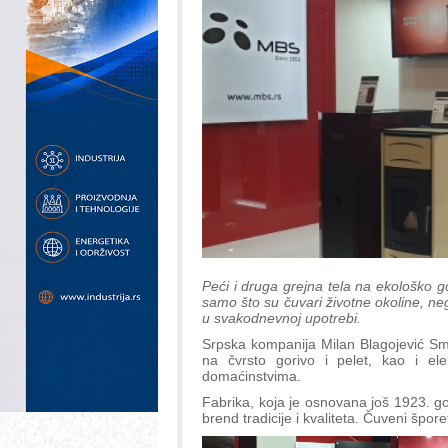
Peći i druga grejna tela na ekološko 
samo što su čuvari životne okoline, neg
u svakodnevnoj upotrebi.
Srpska kompanija Milan Blagojević Sme
na čvrsto gorivo i pelet, kao i ele
domaćinstvima.
Fabrika, koja je osnovana još 1923. god
brend tradicije i kvaliteta. Čuveni špo