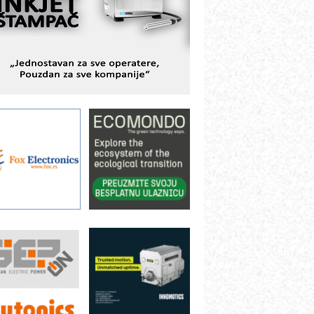
BeRTIM - oprema za ispitivanje
ontrole kvaliteta
TAUFF – Komponente koje
ovećavaju pouzdanost hidrauličkih
istema
AMADA pumpe – japanska
ouzdanost u transferu fluida
iltration Group Industrial – Napredna
ešenja za filtraciju u hidrauličkim i
rocesnim sistemima
ILINEX kompanije Rittal
ANUC: Najbolje za vašu pametnu
utomatizaciju
fikasno upravljanje energijom
utomatizacija pakovanja · Display
Shelf-Ready) omotnice
otpuna efikasnost bez složenih
istema
rajna oznaka kao dugoročna korist