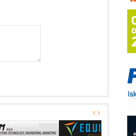
B
I
p
–
u
S
s
P
m
O
v
o
E
R
n
D