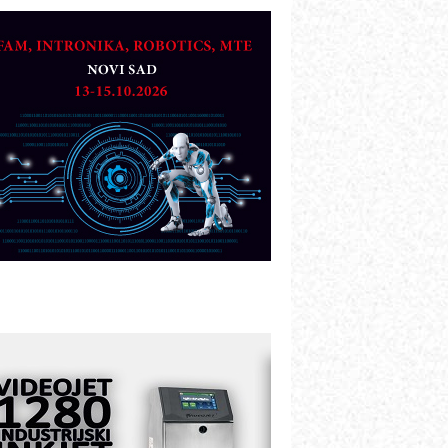
TO - Prilagodite svoju toplinsku
bradu!
azvoj asortimanskog pravca MINI-
PLC AKYTEC
UKOM: Svetski standard metrologije
ostupan u Srbiji
OTOMAN – NEXT-Robotika vođena
eštačkom inteligencijom
.SAFE MOBILE revolucioniše
ndustrijsku automatizaciju
ionirskimmobile operator PANEL-OM
leksibilno stezanje i brzo
odešavanje u proizvodnji prototipova
IP KOP – napredna rešenja za
avremene industrijske i logističke
bjekte
lba d.o.o. – 35 godina preciznosti u
etrologiji i pametnim dozirnim
ešenjima