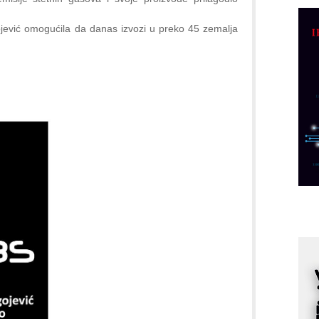
C
o
ojević omogućila da danas izvozi u preko 45 zemalja
R
A
d
M
v
I
i
p
F
p
K
s
o
A
m
r