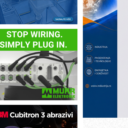
B BLUMENAUER - više od 40 godina
overenja u industriji
RMQ-TITAN ADVANCED INDICATOR