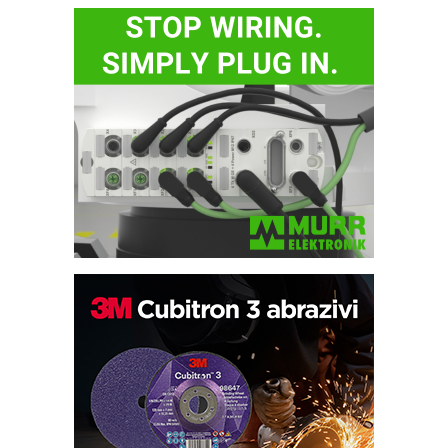
Bezbednost na prvom mestu!
IB BLUMENAUER - više od 40 godina
poverenja u industriji
RMQ-TITAN ADVANCED INDICATOR
– Pametna signalizacija za efikasnije
upravljanje mašinama
Sigurnije ispitivanje transformatora u