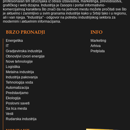
profesionalan tim stručnjaka iz oblasi izdavaštva, marketinga, prevodilaštva,
grafičkog i web dizajna. Industrija je časopis i portal informativno-
komercijalnog karaktera što znači da na jednom mestu možete pročitati sve što
je aktuelno i zanimljivo u svim granama industrije kako u Srbiji tako i u regionu,
ali i van njega. "Industrija" - odgovor na potrebu industrijskog sektora za
modernim i aktuelnim informacijama.
BRZO PRONADJI
INFO
Energetika
Marketing
IT
Arhiva
Gradjevinska industrija
Pretplata
Obnovljivi izvori energije
Nove tehnologije
Logistika
Metalna industrija
Industrija pakovanja
Tehnologija voda
Automatizacija
Predstavljamo
Ekologija
Poslovni saveti
Sa lica mesta
Vesti
Rudarska industrija