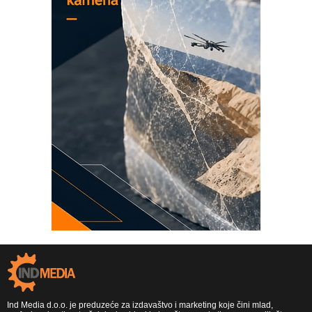
Ind Media d.o.o. je preduzeće za izdavaštvo i marketing koje čini mlad,