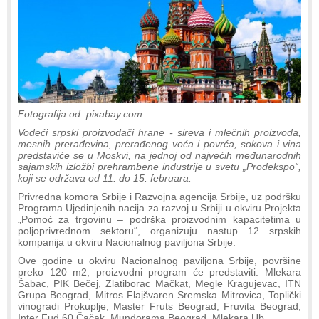
Fotografija od: pixabay.com
Vodeći srpski proizvođači hrane - sireva i mlečnih proizvoda,
mesnih prerađevina, prerađenog voća i povrća, sokova i vina
predstaviće se u Moskvi, na jednoj od najvećih međunarodnih
sajamskih izložbi prehrambene industrije u svetu „Prodekspo“,
koji se održava od 11. do 15. februara.
Privredna komora Srbije i Razvojna agencija Srbije, uz podršku
Programa Ujedinjenih nacija za razvoj u Srbiji u okviru Projekta
„Pomoć za trgovinu – podrška proizvodnim kapacitetima u
poljoprivrednom sektoru“, organizuju nastup 12 srpskih
kompanija u okviru Nacionalnog paviljona Srbije.
Ove godine u okviru Nacionalnog paviljona Srbije, površine
preko 120 m2, proizvodni program će predstaviti: Mlekara
Šabac, PIK Bečej, Zlatiborac Mačkat, Megle Kragujevac, ITN
Grupa Beograd, Mitros Flajšvaren Sremska Mitrovica, Toplički
vinogradi Prokuplje, Master Fruts Beograd, Fruvita Beograd,
Inter Fud 60 Čačak, Mundorama Beograd, Mlekara Ub.