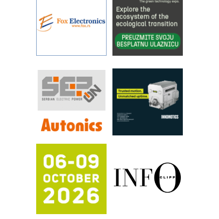
sistema
YAMADA pumpe – japanska
pouzdanost u transferu fluida
Filtration Group Industrial – Napredna
rešenja za filtraciju u hidrauličkim i
procesnim sistemima
RILINEX kompanije Rittal
FANUC: Najbolje za vašu pametnu
automatizaciju
Efikasno upravljanje energijom
Automatizacija pakovanja · Display
(Shelf-Ready) omotnice
Potpuna efikasnost bez složenih
sistema
Trajna oznaka kao dugoročna korist
Bezbednost na prvom mestu!
IB BLUMENAUER - više od 40 godina
poverenja u industriji