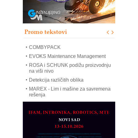
solarnim elektranama i vetroparkovima
Pranje točkova na gradilištu- standard
modernog i odgovornog građenja
Proizvodnja iC7 Hybrid 1500 VDC
Promo tekstovi
mrežnog pretvarača sa tečnim
hlađenjem
COMBYPACK
EVOKS Maintenance Management
ROSA i SCHUNK podižu proizvodnju
na viši nivo
Detekcija različitih oblika
MAREX - Lim i mašine za savremena
rešenja
Marcom-plast d.o.o.- vaš pouzdan
partner
CTO - Prilagodite svoju toplinsku
obradu!
Razvoj asortimanskog pravca MINI-