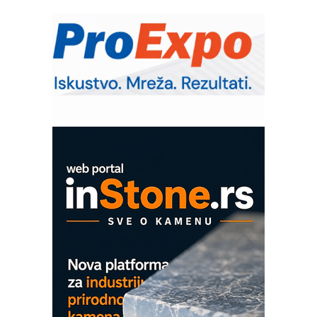
RMQ-TITAN ADVANCED INDICATOR
– Pametna signalizacija za efikasnije
upravljanje mašinama
Sigurnije ispitivanje transformatora u
solarnim elektranama i vetroparkovima
Pranje točkova na gradilištu- standard
modernog i odgovornog građenja
Proizvodnja iC7 Hybrid 1500 VDC
mrežnog pretvarača sa tečnim
hlađenjem
COMBYPACK
EVOKS Maintenance Management
ROSA i SCHUNK podižu proizvodnju
na viši nivo
Detekcija različitih oblika