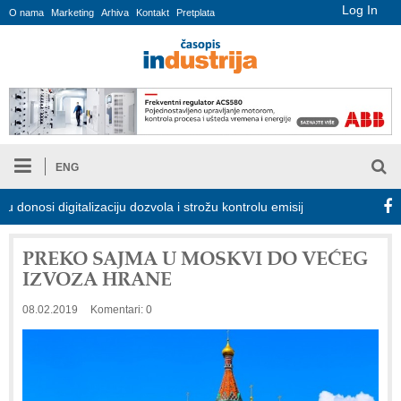
Log In
O nama
Marketing
Arhiva
Kontakt
Pretplata
ENG
si digitalizaciju dozvola i strožu kontrolu emisija
Proizvodnja i
PREKO SAJMA U MOSKVI DO VEĆEG
IZVOZA HRANE
08.02.2019
Komentari: 0