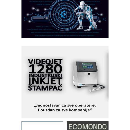
PLC AKYTEC
AUKOM: Svetski standard metrologije
dostupan u Srbiji
MOTOMAN – NEXT-Robotika vođena
veštačkom inteligencijom
I.SAFE MOBILE revolucioniše
industrijsku automatizaciju
pionirskimmobile operator PANEL-OM
Fleksibilno stezanje i brzo
podešavanje u proizvodnji prototipova
KIP KOP – napredna rešenja za
savremene industrijske i logističke
objekte
Alba d.o.o. – 35 godina preciznosti u
metrologiji i pametnim dozirnim
rešenjima
IBeRTIM - oprema za ispitivanje
kontrole kvaliteta
STAUFF – Komponente koje
povećavaju pouzdanost hidrauličkih