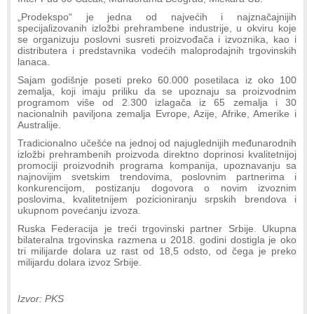
„Prodekspo“ je jedna od najvećih i najznačajnijih
specijalizovanih izložbi prehrambene industrije, u okviru koje
se organizuju poslovni susreti proizvođača i izvoznika, kao i
distributera i predstavnika vodećih maloprodajnih trgovinskih
lanaca.
Sajam godišnje poseti preko 60.000 posetilaca iz oko 100
zemalja, koji imaju priliku da se upoznaju sa proizvodnim
programom više od 2.300 izlagača iz 65 zemalja i 30
nacionalnih paviljona zemalja Evrope, Azije, Afrike, Amerike i
Australije.
Tradicionalno učešće na jednoj od najuglednijih međunarodnih
izložbi prehrambenih proizvoda direktno doprinosi kvalitetnijoj
promociji proizvodnih programa kompanija, upoznavanju sa
najnovijim svetskim trendovima, poslovnim partnerima i
konkurencijom, postizanju dogovora o novim izvoznim
poslovima, kvalitetnijem pozicioniranju srpskih brendova i
ukupnom povećanju izvoza.
Ruska Federacija je treći trgovinski partner Srbije. Ukupna
bilateralna trgovinska razmena u 2018. godini dostigla je oko
tri milijarde dolara uz rast od 18,5 odsto, od čega je preko
milijardu dolara izvoz Srbije.
Izvor: PKS