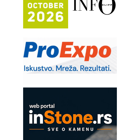
Efikasno upravljanje energijom
Automatizacija pakovanja · Display
(Shelf-Ready) omotnice
Potpuna efikasnost bez složenih
sistema
Trajna oznaka kao dugoročna korist
Bezbednost na prvom mestu!
IB BLUMENAUER - više od 40 godina
poverenja u industriji
Art Utopia Studio – vizuelne priče
industrije i biznisa
Mitutoyo Crysta-Apex V PLUS: Nova
era CNC merenja
OBO sistemi mrežastih nosača kablova
Proizvodnja iC7 Hybrid 1500 VDC
mrežnog pretvarača sa tečnim
hlađenjem
COMBYPACK