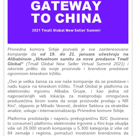
Privredna komora Srbije pozvala je sve zainteresovane
kompanije da
od 19. do 21. januara učestvuju na
Alibabinom „Virtuelnom samitu za nove prodavce Tmall
Global“
(Tmall Global New Seller Virtual Summit 2021) i
iskoriste priliku da svoje proizvode i brendove predstave
ogromnom kineskom tržištu.
„Ovo je velika šansa za sve naše kompanije da se predstave i
nađu kupce na kineskom tržištu. Tmall Global je platforma za
elektronsku trgovinu Alibaba Grupe, i kao jedna od
najposećenijih veb lokacija za maloprodaju omogućava
preduzećima širom sveta da svoje proizvode prodaju u NR
Kini“, objasnio je Mihailo Vesović, direktor Sektora za strateške
analize, usluge i internacionalizaciju Privredne komore Srbije.
Platforma predstavlja i najveću prekograničnu B2C (business
to consumer) platformu elektronske trgovine u Kini koja okuplja
više od 26.000 stranih kompanija u 5.300 kategorija iz više od
84 zemalje i regiona, pomažući inostranim brendovima da