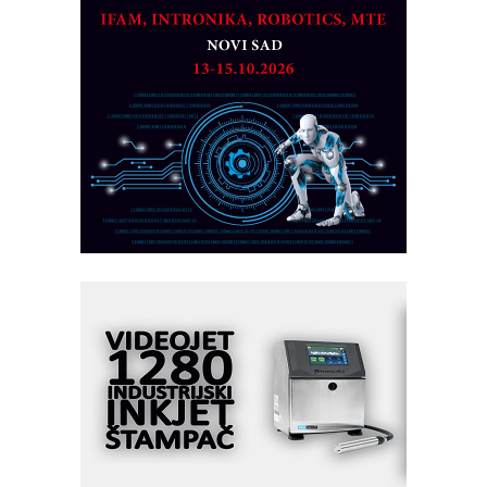
na viši nivo
Detekcija različitih oblika
MAREX - Lim i mašine za savremena
rešenja
Marcom-plast d.o.o.- vaš pouzdan
partner
CTO - Prilagodite svoju toplinsku
obradu!
Razvoj asortimanskog pravca MINI-
PLC AKYTEC
AUKOM: Svetski standard metrologije
dostupan u Srbiji
MOTOMAN – NEXT-Robotika vođena
veštačkom inteligencijom
I.SAFE MOBILE revolucioniše
industrijsku automatizaciju
pionirskimmobile operator PANEL-OM
Fleksibilno stezanje i brzo
podešavanje u proizvodnji prototipova