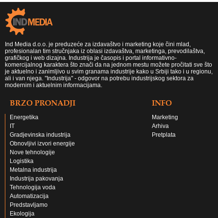
Ind Media d.o.o. je preduzeće za izdavaštvo i marketing koje čini mlad,
profesionalan tim stručnjaka iz oblasi izdavaštva, marketinga, prevodilaštva,
grafičkog i web dizajna. Industrija je časopis i portal informativno-
komercijalnog karaktera što znači da na jednom mestu možete pročitati sve što
je aktuelno i zanimljivo u svim granama industrije kako u Srbiji tako i u regionu,
ali i van njega. "Industrija" - odgovor na potrebu industrijskog sektora za
modernim i aktuelnim informacijama.
BRZO PRONADJI
INFO
Energetika
Marketing
IT
Arhiva
Gradjevinska industrija
Pretplata
Obnovljivi izvori energije
Nove tehnologije
Logistika
Metalna industrija
Industrija pakovanja
Tehnologija voda
Automatizacija
Predstavljamo
Ekologija