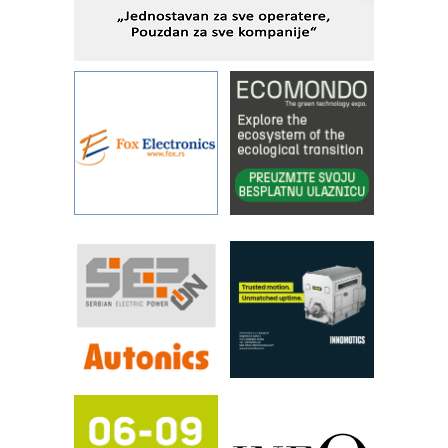
KIP KOP – napredna rešenja za
savremene industrijske i logističke
objekte
Alba d.o.o. – 35 godina preciznosti u
metrologiji i pametnim dozirnim
rešenjima
IBeRTIM - oprema za ispitivanje
kontrole kvaliteta
STAUFF – Komponente koje
povećavaju pouzdanost hidrauličkih
sistema
YAMADA pumpe – japanska
pouzdanost u transferu fluida
Filtration Group Industrial – Napredna
rešenja za filtraciju u hidrauličkim i
procesnim sistemima
RILINEX kompanije Rittal
FANUC: Najbolje za vašu pametnu
automatizaciju