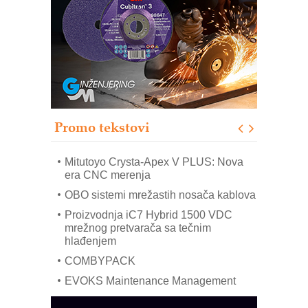
(Shelf-Ready) omotnice
Potpuna efikasnost bez složenih
sistema
Trajna oznaka kao dugoročna korist
Bezbednost na prvom mestu!
IB BLUMENAUER - više od 40 godina
poverenja u industriji
Promo tekstovi
Art Utopia Studio – vizuelne priče
industrije i biznisa
Mitutoyo Crysta-Apex V PLUS: Nova
era CNC merenja
OBO sistemi mrežastih nosača kablova
Proizvodnja iC7 Hybrid 1500 VDC
mrežnog pretvarača sa tečnim
hlađenjem
COMBYPACK
EVOKS Maintenance Management
ROSA i SCHUNK podižu proizvodnju