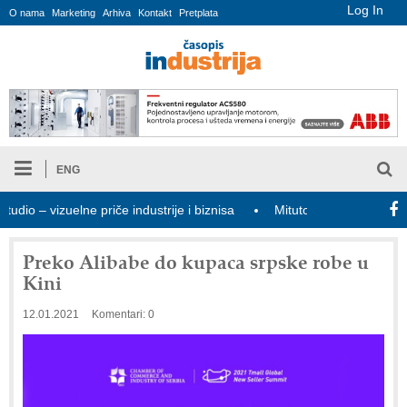
Log In
O nama
Marketing
Arhiva
Kontakt
Pretplata
ENG
 – vizuelne priče industrije i biznisa
Mitutoyo Crysta-Apex V PL
Preko Alibabe do kupaca srpske robe u
Kini
12.01.2021
Komentari: 0