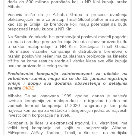
dođu do 800 miliona potrošača koji u NR Kini kupuju preko
Alibabe.
Vesović ističe da je Alibaba Grupa u procesu uvođenja
olakšavajućih mera za pristup Tmall Global platformi za zemlje
kao što je Srbija, za brendove koji imaju potencijal da budu
prepoznati i nađu kupce u NR Kini.
Na Samitu će takođe biti predstavljeni poslovni modeli pogodni
za mala i srednja preduzeća koja žele da njihovi proizvodi uđu
u sektor maloprodaje u NR Kini. Stručnjaci Tmall Global
informisaće vlasnike kompanija ili distrubutere brendova o
raznim poslovnim rešenjima za plasman proizvoda na kinesko
tržište na kome rastuća srednja i visoka klasa sve više kupuje
uvozne proizvode iz celog sveta.
Predstavnici kompanija zainteresovani za učešće na
virtuelnom samitu, mogu da se do 15. januara registruju
onlajn i dobiju sva dodatna obaveštenja o detaljima
samita
OVDE
Alibaba Grupa, osnovana 1999. godine, danas je najveća
svetska kompanija za maloprodaju i e-trgovinu i jedna od
vodećih Internet kompanija. U 2020. rangirana je kao peta
najveća kompanija za veštačku inteligenciju i jedna od najvećih
investicionih korporacija na svetu.
Kompanija je lider u elektronskoj trgovini, i u vlasništvu ima
veliki broj kompanija od kojih su najpoznatije Alibaba,
AliExpress, AliPay, Taobao, Tmall, a širi se i na medijsku