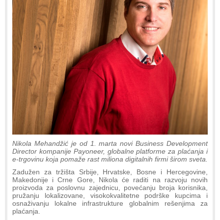
Nikola Mehandžić je od 1. marta novi Business Development
Director kompanije Payoneer, globalne platforme za plaćanja i
e-trgovinu koja pomaže rast miliona digitalnih firmi širom sveta.
Zadužen za tržišta Srbije, Hrvatske, Bosne i Hercegovine,
Makedonije i Crne Gore, Nikola će raditi na razvoju novih
proizvoda za poslovnu zajednicu, povećanju broja korisnika,
pružanju lokalizovane, visokokvalitetne podrške kupcima i
osnaživanju lokalne infrastrukture globalnim rešenjima za
plaćanja.