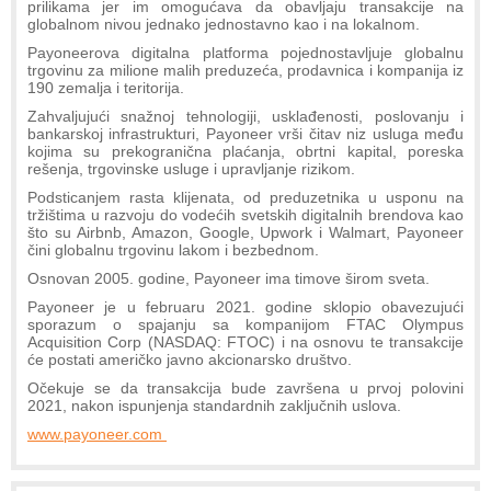
prilikama jer im omogućava da obavljaju transakcije na
globalnom nivou jednako jednostavno kao i na lokalnom.
Payoneerova digitalna platforma pojednostavljuje globalnu
trgovinu za milione malih preduzeća, prodavnica i kompanija iz
190 zemalja i teritorija.
Zahvaljujući snažnoj tehnologiji, usklađenosti, poslovanju i
bankarskoj infrastrukturi, Payoneer vrši čitav niz usluga među
kojima su prekogranična plaćanja, obrtni kapital, poreska
rešenja, trgovinske usluge i upravljanje rizikom.
Podsticanjem rasta klijenata, od preduzetnika u usponu na
tržištima u razvoju do vodećih svetskih digitalnih brendova kao
što su Airbnb, Amazon, Google, Upwork i Walmart, Payoneer
čini globalnu trgovinu lakom i bezbednom.
Osnovan 2005. godine, Payoneer ima timove širom sveta.
Payoneer je u februaru 2021. godine sklopio obavezujući
sporazum o spajanju sa kompanijom FTAC Olympus
Acquisition Corp (NASDAQ: FTOC) i na osnovu te transakcije
će postati američko javno akcionarsko društvo.
Očekuje se da transakcija bude završena u prvoj polovini
2021, nakon ispunjenja standardnih zaključnih uslova.
www.payoneer.com