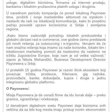
usluge, digitalnim biznisima, firmama za internet prodaju,
bankama i lokalnim pružaocima platnih usluga i drugima.
U narednom periodu kompanija će pored lokalnog Payoneer
tima, proširiti i svoje marketinške aktivnosti na srpskom i
nastaviti da radi na lokalizaciji komunikacija, kako bi posebnu
pažnju posvetili upravo korisnicima iz Srbije i zemljama
regiona.
„Kako bismo zadovoljili potražnju lokalnih preduzetnika i
globalni ubrzani rast e-commerce, ove godine ćemo predstaviti
još novih rešenja za outsourcing i e-trgovinu. Verujem da će
nam snažna rešenja koja imamo za naše korisnike, lokalni tim i
lokalizovani marketing pomoći da nastavimo da rastemo na
tržištu Jugoistočne Evrope, koje nam je od velike važnosti,“
izjavio je Nikola Mehandžić, Business Development Director
Payoneera u Srbiji.
U proteklih 15 godina Payoneer je razvio širok ekosistem koji
povezuje tržišta, prodavce, frilensere, gig radnike,
proizvođače, banke, dobavljače, kupce i druge u jednu
integrisanu globalnu platformu.
O Payoneeru:
Misija Payoneera je da osnaži firme da idu korak dalje – preko
granica, ograničenja i očekivanja.
U današnjem digitalnom svetu Payoneer daje biznisima svih
veličina da sa bilo kog mesta imaju pristup novim ekonomskim