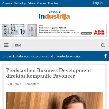
Log In
O nama
Marketing
Arhiva
Kontakt
Pretplata
ENG
digitalizaciju dozvola i strožu kontrolu emisija
Proizvodnja iC7 
Predstavljen Business Development
direktor kompanije Payoneer
17.03.2021
Komentari: 0