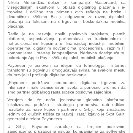
Nikola Mehandžić dolazi iz kompanije Mastercard, sa
višegodišnjim iskustvom u oblasti digitalnog plaćanja i e-
trgovine i odlično zna primenu ovih rešenja na brzim i
dinamičnim tržištima. Bio je odgovoran za razvoj digitalnih
plaćanja sa fokusom na e-trgovinu i beskontaktna mobilna
plaćanja.
Radio je na razvoju novih poslovnih projekata, platnih
platformi, uspostavljanju partnerstava sa tradicionalnim i
netradicionalnim kupcima u finansijskoj industriji, mobilnim
operaterima, digitalnim novčanicima, procesorima i raznim IT
kompanijama i startap kompanijama. Nedavna dostignuća su
pokretanje Apple Pay i tržišta digitalnih mobilnih plaćanja.
Payoneer je osnovan sa idejom da tehnologija i internet
transformišu trgovinu i omogućavaju svima na svakom mestu
da razvijaju i proširuju digitalno poslovanje.
„Payoneer podržava neometanu digitalnu trgovinu za
frilensere i male biznise širom sveta, a ponosno tvrdimo i da
smo partner globalnog rasta srpske poslovne zajednice.
Verujem da će naša jedinstvena globalna platforma,
lokalizovana podrška i strategija partnerstva dati odlične
rezultate za naše kupce i partnere u Srbiji, koju smatramo
jednim od ključnih tržišta za razvoj i rast,“ izjavio je Skot Galit,
generalni direktor Payoneera.
U Srbiji, Payoneer sarađuje sa brojnim poslovnim
zajednicama: pružaocima usluga, kompanijama za softverske