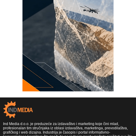
Ind Media d.o.o. je preduzeće za izdavaštvo i marketing koje čini mlad,
profesionalan tim stručnjaka iz oblasi izdavaštva, marketinga, prevodilaštva,
grafičkog i web dizajna. Industrija je časopis i portal informativno-