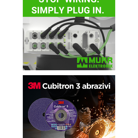
Bezbednost na prvom mestu!
IB BLUMENAUER - više od 40 godina
poverenja u industriji
RMQ-TITAN ADVANCED INDICATOR
– Pametna signalizacija za efikasnije
upravljanje mašinama
Sigurnije ispitivanje transformatora u
solarnim elektranama i vetroparkovima