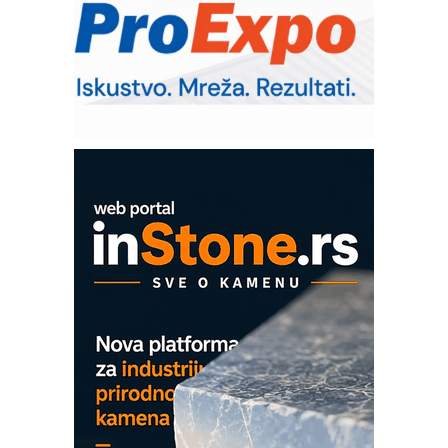
– Pametna signalizacija za efikasnije
upravljanje mašinama
Sigurnije ispitivanje transformatora u
solarnim elektranama i vetroparkovima
Pranje točkova na gradilištu- standard
modernog i odgovornog građenja
Proizvodnja iC7 Hybrid 1500 VDC
mrežnog pretvarača sa tečnim
hlađenjem
COMBYPACK
EVOKS Maintenance Management
ROSA i SCHUNK podižu proizvodnju
na viši nivo
Detekcija različitih oblika