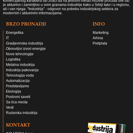
komercijalnog karaktera što znači da na jednom mestu možete pročitati sve što
je aktuelno i zanimljivo u svim granama industrije kako u Srbiji tako i u regionu,
ali i van njega. "Industrija" - odgovor na potrebu industrijskog sektora za
modernim i aktuelnim informacijama.
BRZO PRONADJI
INFO
Energetika
Marketing
IT
Arhiva
Gradjevinska industrija
Pretplata
Obnovljivi izvori energije
Nove tehnologije
Logistika
Metalna industrija
Industrija pakovanja
Tehnologija voda
Automatizacija
Predstavljamo
Ekologija
Poslovni saveti
Sa lica mesta
Vesti
Rudarska industrija
KONTAKT