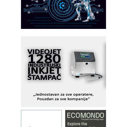
AUKOM: Svetski standard metrologije
dostupan u Srbiji
MOTOMAN – NEXT-Robotika vođena
veštačkom inteligencijom
I.SAFE MOBILE revolucioniše
industrijsku automatizaciju
pionirskimmobile operator PANEL-OM
Fleksibilno stezanje i brzo
podešavanje u proizvodnji prototipova
KIP KOP – napredna rešenja za
savremene industrijske i logističke
objekte
Alba d.o.o. – 35 godina preciznosti u
metrologiji i pametnim dozirnim
rešenjima
IBeRTIM - oprema za ispitivanje
kontrole kvaliteta
STAUFF – Komponente koje
povećavaju pouzdanost hidrauličkih
sistema