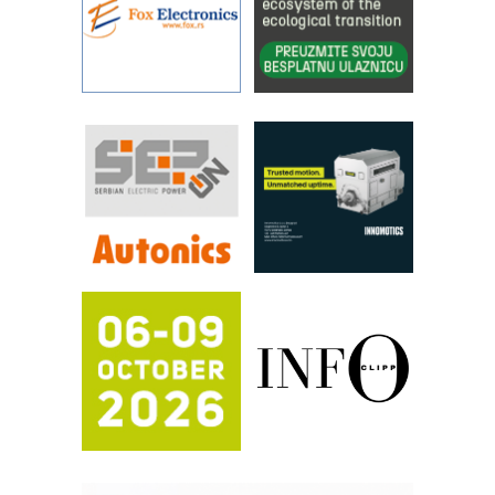
YAMADA pumpe – japanska
pouzdanost u transferu fluida
Filtration Group Industrial – Napredna
rešenja za filtraciju u hidrauličkim i
procesnim sistemima
RILINEX kompanije Rittal
FANUC: Najbolje za vašu pametnu
automatizaciju
Efikasno upravljanje energijom
Automatizacija pakovanja · Display
(Shelf-Ready) omotnice
Potpuna efikasnost bez složenih
sistema
Trajna oznaka kao dugoročna korist
Bezbednost na prvom mestu!
IB BLUMENAUER - više od 40 godina
poverenja u industriji
RMQ-TITAN ADVANCED INDICATOR