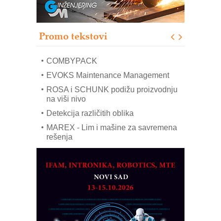
Pranje točkova na gradilištu- standard
modernog i odgovornog građenja
Proizvodnja iC7 Hybrid 1500 VDC
Promo tekstovi
mrežnog pretvarača sa tečnim
hlađenjem
COMBYPACK
EVOKS Maintenance Management
ROSA i SCHUNK podižu proizvodnju
na viši nivo
Detekcija različitih oblika
MAREX - Lim i mašine za savremena
rešenja
Marcom-plast d.o.o.- vaš pouzdan
partner
CTO - Prilagodite svoju toplinsku
obradu!
Razvoj asortimanskog pravca MINI-
PLC AKYTEC