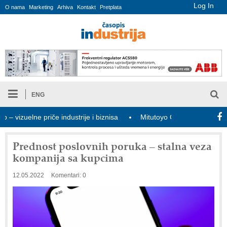
Log In
O nama
Marketing
Arhiva
Kontakt
Pretplata
ENG
uelne priče industrije i biznisa
Mitutoyo Crysta-Apex V PLUS: No
Prednost poslovnih poruka – stalna veza
kompanija sa kupcima
12.05.2022
Komentari: 0