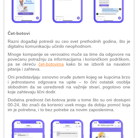
Čet-botovi
Razni događaji potresli su ceo svet prethodnih godina, što je
digitalnu komunikaciju učinilo neophodnom.
Mnoge kompanije se verovatno muče sa time da odgovore na
povećanu potražnju za informacijama i korisničkom podrškom,
pa se okreću
čet-botovima
kako bi se izborili sa navalom
pitanja i zahteva.
Oni predstavljaju osnovno oruđe putem kojeg se kupcima brzo
i jednostavno odgovara na upite – to čini ostatak osoblja
slobodnim da se usredsredi na važnije stvari, pogotovo one
koje zahtevaju lični dodir.
Dodatna prednost čet-botova jeste u tome što su oni dostupni
00-24, što znači da korisnici uvek mogu da dobiju pomoć koja
im je potrebna, i to bez potrebe za novim zaposlenima.