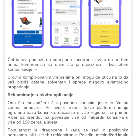
Čet-botovi pomažu da se ispune zacrtani ciljevi, a da pri tom
nema kompromisa sa onim što je najvažnije – kvalitetom
komunikacije. –
U ovim komplikovanim vremenima oni mogu da utiču na to da
vaš biznis ostane solventan i spreče njegovo eventualno
propadanje.
Reklamiranje u okviru aplikacije
Ono što mesindžere čini posebno korisnim jeste to što su
veoma popularni. Po svojoj prirodi, takve platforme imaju
ogromnu bazu korisnika, najčešće u više regiona; na primer,
Viber sa brendovima povezuje više od milijardu korisnika u
više od 190 zemalja sveta.
Popularnost je dragocena i kada se radi o poslovnim
porukama, ali i u svrhu reklamiranja. Pojedini mesindžeri imaju