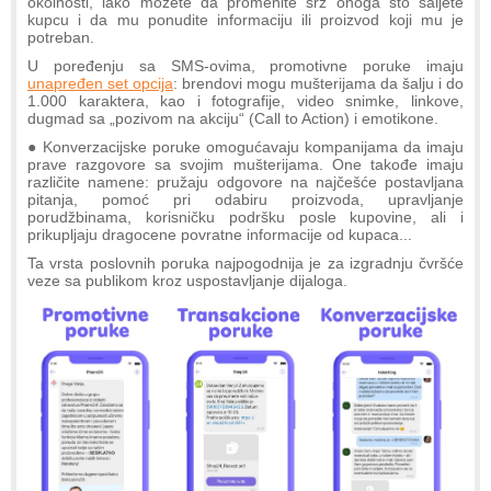
okolnosti, lako možete da promenite srž onoga što šaljete
kupcu i da mu ponudite informaciju ili proizvod koji mu je
potreban.
U poređenju sa SMS-ovima, promotivne poruke imaju
unapređen set opcija
: brendovi mogu mušterijama da šalju i do
1.000 karaktera, kao i fotografije, video snimke, linkove,
dugmad sa „pozivom na akciju“ (Call to Action) i emotikone.
● Konverzacijske poruke omogućavaju kompanijama da imaju
prave razgovore sa svojim mušterijama. One takođe imaju
različite namene: pružaju odgovore na najčešće postavljana
pitanja, pomoć pri odabiru proizvoda, upravljanje
porudžbinama, korisničku podršku posle kupovine, ali i
prikupljaju dragocene povratne informacije od kupaca...
Ta vrsta poslovnih poruka najpogodnija je za izgradnju čvršće
veze sa publikom kroz uspostavljanje dijaloga.