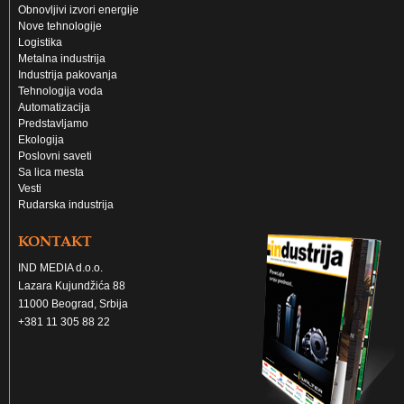
Obnovljivi izvori energije
Nove tehnologije
Logistika
Metalna industrija
Industrija pakovanja
Tehnologija voda
Automatizacija
Predstavljamo
Ekologija
Poslovni saveti
Sa lica mesta
Vesti
Rudarska industrija
KONTAKT
IND MEDIA d.o.o.
Lazara Kujundžića 88
11000 Beograd, Srbija
+381 11 305 88 22