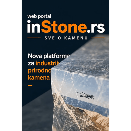
Mitutoyo Crysta-Apex V PLUS: Nova
era CNC merenja
OBO sistemi mrežastih nosača kablova
Proizvodnja iC7 Hybrid 1500 VDC
mrežnog pretvarača sa tečnim
hlađenjem
COMBYPACK