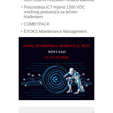
Proizvodnja iC7 Hybrid 1500 VDC
mrežnog pretvarača sa tečnim
hlađenjem
COMBYPACK
EVOKS Maintenance Management
ROSA i SCHUNK podižu proizvodnju
na viši nivo
Detekcija različitih oblika
MAREX - Lim i mašine za savremena
rešenja
Marcom-plast d.o.o.- vaš pouzdan
partner
CTO - Prilagodite svoju toplinsku
obradu!
Razvoj asortimanskog pravca MINI-
PLC AKYTEC
AUKOM: Svetski standard metrologije
dostupan u Srbiji