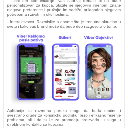
- Lični ton komunikacije. Vaš sadržaj trebalo bi da bude
personalizovan za kupca. Služite se njegovim imenom, znajte
njegove preference i pružajte im sadržaj prilagođen njegovim
potrebama i životnim okolnostima.
- Interaktivnost. Razmislite o onome što je trenutno aktuelno u
svetu i kako vaš brend može da bude deo razgovora o tome.
Aplikacije za razmenu poruka mogu da budu moćno i
svestrano oruđe za korisničku podršku, brzo i efikasno rešenje
problema, ali i da služe za promociju proizvoda i usluga u
direktnom kontaktu sa kupcima.