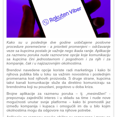
Kako su u poslednje dve godine uobičajene poslovne
procedure poremećene - a prioriteti promenjeni – održavanje
veze sa kupcima postalo je važnije nego ikada ranije. Aplikacije
za razmenu poruka nude raznovrsne opcije koje komunikaciju
sa kupcima čini jednostavnom i pogodnom i za njih i za
kompanije, čak i u najizazovnijim okolnostima.
Brendovi navedene opcije koriste radi marketinga i kako bi
njihova publika bila u toku sa važnim novostima i poslednjim
promenama kod njihovih proizvoda. S druge strane, kupcima
takvi kanali komunikacije služe da direktno komuniciraju sa
brendovima koji su pouzdani, pogotovo u doba kriza.
Brojne aplikacije za razmenu poruka – tj. „mesindžeri“ -
prepoznaju zajednički interes i u skladu sa time i nude nove
mogućnosti unutar svoje platforme – kako bi premostili jaz
između kompanija i kupaca i omogućili im da u bilo kojim
okolnostima mogu da odgovore na njihove potrebe.
Aplikacije za razmenu poruka obično su raznovrsne i mogu se