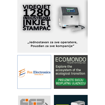
MOTOMAN – NEXT-Robotika vođena
veštačkom inteligencijom
I.SAFE MOBILE revolucioniše
industrijsku automatizaciju
pionirskimmobile operator PANEL-OM
Fleksibilno stezanje i brzo
podešavanje u proizvodnji prototipova
KIP KOP – napredna rešenja za
savremene industrijske i logističke
objekte
Alba d.o.o. – 35 godina preciznosti u
metrologiji i pametnim dozirnim
rešenjima
IBeRTIM - oprema za ispitivanje
kontrole kvaliteta
STAUFF – Komponente koje
povećavaju pouzdanost hidrauličkih
sistema
YAMADA pumpe – japanska