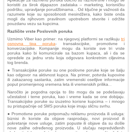
koristiti za širok dijapazon zadataka – marketing, korisničku
podršku, upravljanje porudžbinama... Od ključne je važnosti da
razumete koje su sposobnosti mesindžera, kako biste onda
mogli da njihovom pravilnom upotrebom stvorite i održite
pouzdanu vezu sa kupcima.
Različite vrste Poslovnih poruka
Uzmimo Viber kao primer: na njegovoj platformi se razlikuju
tri
osnovna tipa poruka
- transakscijske, promotivne i
konverzacijske. Kompanije mogu da koriste sve tri vrste
poruka kako bi komunicirale sa bazom kupaca, ali i da se
opredele za jednu vrstu koja odgovara konkretnim ciljevima
tog brenda.
● Transakcijske poruke su one poslovne poruke koje se šalju
kao odgovor na aktivnost kupca. Na primer, potvrda kupovine
ili zakazanog sastanka, zatim vremenski osetljive informacije
poput promenjenog vremena leta ili vremenskih prilika...
Naročito je pogodna opcija to što mogu da se podešavaju
učestalost i teme poruka, kao i vreme kada se one dobijaju.
Transakcijske poruke su izuzetno korisne kupcima – i mnogo
su pristupačnije od SMS poruka koje imaju sličnu svrhu.
● Promotivne poruke potpomažu reklamu proizvoda ili usluga:
biznisi ih koriste da objave rasprodaju, novi proizvod ili
pokretanje nove usluge, zatim popuste ili objave da su došle
nove zalihe određenog proizvoda. U slučaju nepredviđenih