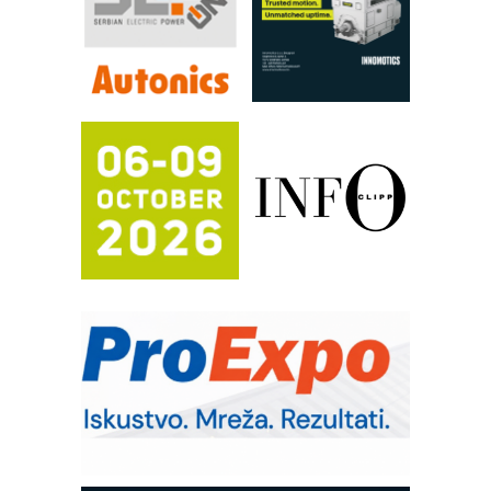
pouzdanost u transferu fluida
Filtration Group Industrial – Napredna
rešenja za filtraciju u hidrauličkim i
procesnim sistemima
RILINEX kompanije Rittal
FANUC: Najbolje za vašu pametnu
automatizaciju
Efikasno upravljanje energijom
Automatizacija pakovanja · Display
(Shelf-Ready) omotnice
Potpuna efikasnost bez složenih
sistema
Trajna oznaka kao dugoročna korist
Bezbednost na prvom mestu!
IB BLUMENAUER - više od 40 godina
poverenja u industriji
Art Utopia Studio – vizuelne priče
industrije i biznisa