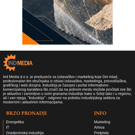
Ind Media d.o.o. je preduzeće za izdavaštvo i marketing koje čini mlad,
profesionalan tim stručnjaka iz oblasi izdavaštva, marketinga, prevodilaštva,
grafičkog i web dizajna. Industrija je časopis i portal informativno-
komercijalnog karaktera što znači da na jednom mestu možete pročitati sve što
je aktuelno i zanimljivo u svim granama industrije kako u Srbiji tako i u regionu,
ali i van njega. "Industrija" - odgovor na potrebu industrijskog sektora za
modernim i aktuelnim informacijama.
BRZO PRONADJI
INFO
Energetika
Marketing
IT
Arhiva
Gradjevinska industrija
Pretplata