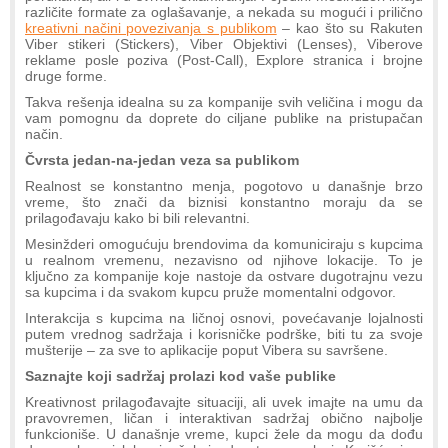
različite formate za oglašavanje, a nekada su mogući i prilično
kreativni načini povezivanja s publikom
– kao što su Rakuten
Viber stikeri (Stickers), Viber Objektivi (Lenses), Viberove
reklame posle poziva (Post-Call), Explore stranica i brojne
druge forme.
Takva rešenja idealna su za kompanije svih veličina i mogu da
vam pomognu da doprete do ciljane publike na pristupačan
način.
Čvrsta jedan-na-jedan veza sa publikom
Realnost se konstantno menja, pogotovo u današnje brzo
vreme, što znači da biznisi konstantno moraju da se
prilagođavaju kako bi bili relevantni.
Mesinžderi omogućuju brendovima da komuniciraju s kupcima
u realnom vremenu, nezavisno od njihove lokacije. To je
ključno za kompanije koje nastoje da ostvare dugotrajnu vezu
sa kupcima i da svakom kupcu pruže momentalni odgovor.
Interakcija s kupcima na ličnoj osnovi, povećavanje lojalnosti
putem vrednog sadržaja i korisničke podrške, biti tu za svoje
mušterije – za sve to aplikacije poput Vibera su savršene.
Saznajte koji sadržaj prolazi kod vaše publike
Kreativnost prilagođavajte situaciji, ali uvek imajte na umu da
pravovremen, ličan i interaktivan sadržaj obično najbolje
funkcioniše. U današnje vreme, kupci žele da mogu da dođu