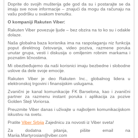
Doprite do svojih mušterija gde god da su i postarajte se da
imaju sve nove informacije – znajući da mogu da računaju na
vašu podršku u svakom trenutku.
O kompaniji Rakuten Viber:
Rakuten Viber povezuje ljude – bez obzira na to ko su i odakle
dolaze.
Naša globalna baza korisnika ima na raspolaganju niz funkcija
poput direktnog četovanja, video poziva, razmene poruka
unutar grupa, vesti i diskusija o omiljenim robnim markama i
poznatim ličnostima.
Mi obezbeđujemo da naši korisnici imaju bezbedne i slobodne
uslove da dele svoje emocije.
Rakuten Viber je deo Rakuten Inc., globalnog lidera u
elektronskoj trgovini i finansijskim uslugama.
Zvanični je kanal komunikacije FK Barselona, kao i zvanični
partner za razmenu instant poruka i aplikacija za pozive
Golden Stejt Voriorsa.
Preuzmite Viber danas i uživajte u najboljem komunikacijskom
iskustvu na svetu.
Pratite
Viber Srbija
Zajednicu za novosti iz Viber sveta!
Za dodatna pitanja, pišite email na
Mariia.Martyrosian@viber.com