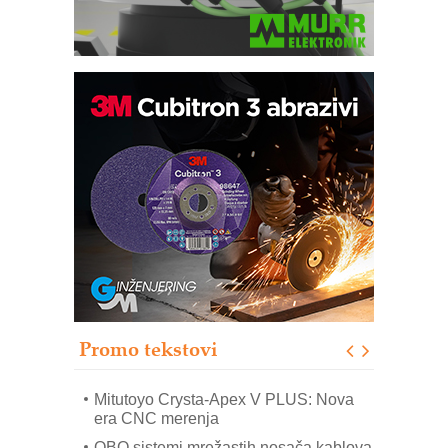
Automatizacija pakovanja · Display
(Shelf-Ready) omotnice
Potpuna efikasnost bez složenih
sistema
Trajna oznaka kao dugoročna korist
Bezbednost na prvom mestu!
IB BLUMENAUER - više od 40 godina
poverenja u industriji
Promo tekstovi
Art Utopia Studio – vizuelne priče
industrije i biznisa
Mitutoyo Crysta-Apex V PLUS: Nova
era CNC merenja
OBO sistemi mrežastih nosača kablova