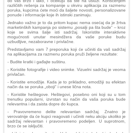
do vas brzo i lako, i očekuju da ste na usluzi. Korišćenjem
različitih rešenja za kompanije u okviru aplikacija za razmenu
poruka, kupcima ćete moći da šaljete novosti, personalizovane
ponude i informacije koje ih istinski zanimaju.
Jednako važno je to da pritom kupac nema osećaj da je žrtva
marketinških kampanja po sistemu „posalji pa šta bude“ – kroz
koje se svima šalje isti sadržaj. Iskoristite interaktivne
mogućnosti unutar mesindžera da vaše poruke budu
uzbudljive, nezaboravne i privlačne.
Predstavljamo vam 7 preporuka koji će učiniti da vaš sadržaj
na aplikacijama za razmenu poruka pruži željene rezultate:
- Budite kratki i gađajte suštinu.
- Koristite fotografije i video snimke. Vizuelni sadržaj je veoma
privlačan.
- Koristite emodžije. Kada je to prikladno, emodžiji su efektan
način da se poruka „oboji“ i unese lična nota.
- Koristite heštegove. Heštegovi, posebno oni koji su u tom
trenutku popularni, izvrstan su način da vaša poruka bude
relevantna i da zaista dopre do kupca.
- Pravovremeno delite relevantan sadržaj. Znatno je
verovatnije da će kupci reagovati i učiniti neku akciju ukoliko je
sadržaj relevantan i pravovremeno podeljen. U suprotnom,
brzo će se isključiti.