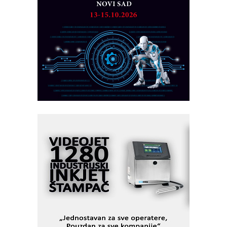
Detekcija različitih oblika
MAREX - Lim i mašine za savremena
rešenja
Marcom-plast d.o.o.- vaš pouzdan
partner
CTO - Prilagodite svoju toplinsku
obradu!
Razvoj asortimanskog pravca MINI-
PLC AKYTEC
AUKOM: Svetski standard metrologije
dostupan u Srbiji
MOTOMAN – NEXT-Robotika vođena
veštačkom inteligencijom
I.SAFE MOBILE revolucioniše
industrijsku automatizaciju
pionirskimmobile operator PANEL-OM
Fleksibilno stezanje i brzo
podešavanje u proizvodnji prototipova
KIP KOP – napredna rešenja za