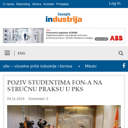
Log In
O nama
Marketing
Arhiva
Kontakt
Pretplata
ENG
– vizuelne priče industrije i biznisa
Mitutoyo Crysta-Apex V PLU
POZIV STUDENTIMA FON-A NA
STRUČNU PRAKSU U PKS
04.11.2016
Komentari: 0