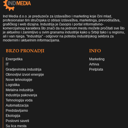
Ind Media d.o.o. je preduzeće za izdavaštvo i marketing koje čini mlad,
profesionalan tim stručnjaka iz oblasi izdavaštva, marketinga, prevodilaštva,
grafičkog i web dizajna. Industrija je časopis i portal informativno-
komercijalnog karaktera što znači da na jednom mestu možete pročitati sve što
je aktuelno i zanimljivo u svim granama industrije kako u Srbiji tako i u regionu,
ali i van njega. "Industrija" - odgovor na potrebu industrijskog sektora za
modernim i aktuelnim informacijama.
BRZO PRONADJI
INFO
Energetika
Marketing
IT
Arhiva
Gradjevinska industrija
Pretplata
Obnovljivi izvori energije
Nove tehnologije
Logistika
Metalna industrija
Industrija pakovanja
Tehnologija voda
Automatizacija
Predstavljamo
Ekologija
Poslovni saveti
Sa lica mesta