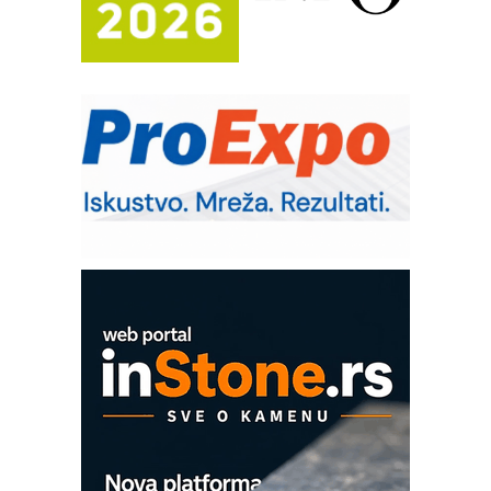
Automatizacija pakovanja · Display
(Shelf-Ready) omotnice
Potpuna efikasnost bez složenih
sistema
Trajna oznaka kao dugoročna korist
Bezbednost na prvom mestu!
IB BLUMENAUER - više od 40 godina
poverenja u industriji
Art Utopia Studio – vizuelne priče
industrije i biznisa
Mitutoyo Crysta-Apex V PLUS: Nova
era CNC merenja
OBO sistemi mrežastih nosača kablova
Proizvodnja iC7 Hybrid 1500 VDC
mrežnog pretvarača sa tečnim
hlađenjem
COMBYPACK