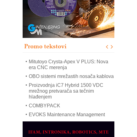
sistema
Trajna oznaka kao dugoročna korist
Bezbednost na prvom mestu!
IB BLUMENAUER - više od 40 godina
poverenja u industriji
Promo tekstovi
Art Utopia Studio – vizuelne priče
industrije i biznisa
Mitutoyo Crysta-Apex V PLUS: Nova
era CNC merenja
OBO sistemi mrežastih nosača kablova
Proizvodnja iC7 Hybrid 1500 VDC
mrežnog pretvarača sa tečnim
hlađenjem
COMBYPACK
EVOKS Maintenance Management
ROSA i SCHUNK podižu proizvodnju
na viši nivo