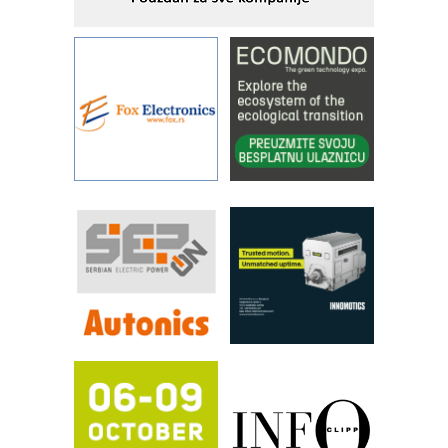
savremene industrijske i logističke
objekte
Alba d.o.o. – 35 godina preciznosti u
metrologiji i pametnim dozirnim
rešenjima
IBeRTIM - oprema za ispitivanje
kontrole kvaliteta
STAUFF – Komponente koje
povećavaju pouzdanost hidrauličkih
sistema
YAMADA pumpe – japanska
pouzdanost u transferu fluida
Filtration Group Industrial – Napredna
rešenja za filtraciju u hidrauličkim i
procesnim sistemima
RILINEX kompanije Rittal
FANUC: Najbolje za vašu pametnu
automatizaciju
Efikasno upravljanje energijom