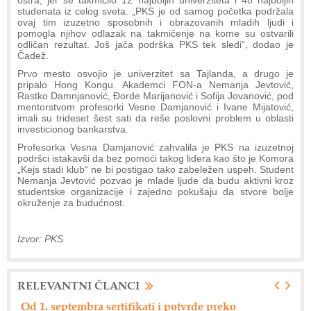
studenata iz celog sveta. „PKS je od samog početka podržala
ovaj tim izuzetno sposobnih i obrazovanih mladih ljudi i
pomogla njihov odlazak na takmičenje na kome su ostvarili
odličan rezultat. Još jača podrška PKS tek sledi“, dodao je
Čadež.
Prvo mesto osvojio je univerzitet sa Tajlanda, a drugo je
pripalo Hong Kongu. Akademci FON-a Nemanja Jevtović,
Rastko Damnjanović, Đorde Marijanović i Sofija Jovanović, pod
mentorstvom profesorki Vesne Damjanović i Ivane Mijatović,
imali su trideset šest sati da reše poslovni problem u oblasti
investicionog bankarstva.
Profesorka Vesna Damjanović zahvalila je PKS na izuzetnoj
podršci istakavši da bez pomoći takog lidera kao što je Komora
„Kejs stadi klub“ ne bi postigao tako zabeležen uspeh. Student
Nemanja Jevtović pozvao je mlade ljude da budu aktivni kroz
studentske organizacije i zajedno pokušaju da stvore bolje
okruženje za budućnost.
Izvor: PKS
RELEVANTNI ČLANCI
Nemački "Eberspacher" održao dan dobavljača