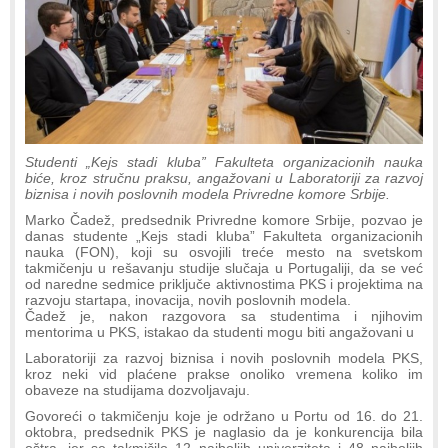
Studenti „Kejs stadi kluba” Fakulteta organizacionih nauka
biće, kroz stručnu praksu, angažovani u Laboratoriji za razvoj
biznisa i novih poslovnih modela Privredne komore Srbije.
Marko Čadež, predsednik Privredne komore Srbije, pozvao je
danas studente „Kejs stadi kluba” Fakulteta organizacionih
nauka (FON), koji su osvojili treće mesto na svetskom
takmičenju u rešavanju studije slučaja u Portugaliji, da se već
od naredne sedmice priključe aktivnostima PKS i projektima na
razvoju startapa, inovacija, novih poslovnih modela.
Čadež je, nakon razgovora sa studentima i njihovim
mentorima u PKS, istakao da studenti mogu biti angažovani u
Laboratoriji za razvoj biznisa i novih poslovnih modela PKS,
kroz neki vid plaćene prakse onoliko vremena koliko im
obaveze na studijama dozvoljavaju.
Govoreći o takmičenju koje je održano u Portu od 16. do 21.
oktobra, predsednik PKS je naglasio da je konkurencija bila
oštra, jer se takmičilo 12 najboljih univerziteta i 48 najboljih