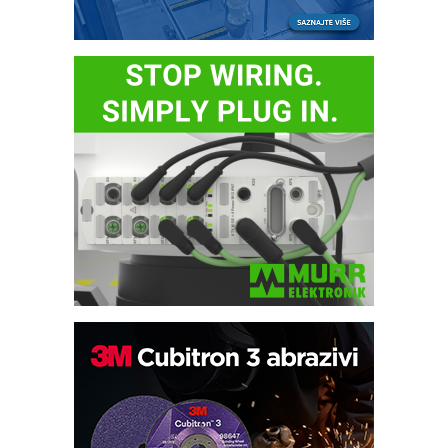
Automatizacija pakovanja · Display
(Shelf-Ready) omotnice
Potpuna efikasnost bez složenih