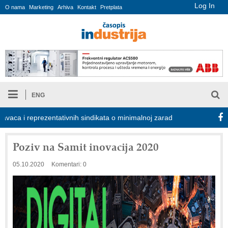
Log In
O nama
Marketing
Arhiva
Kontakt
Pretplata
ENG
 i reprezentativnih sindikata o minimalnoj zaradi za 2027.
RMQ-T
Poziv na Samit inovacija 2020
05.10.2020
Komentari: 0