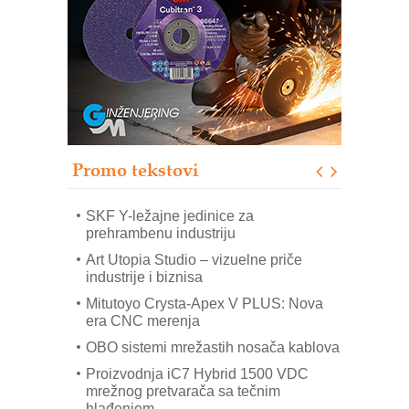
Automatizacija pakovanja · Display
(Shelf-Ready) omotnice
Potpuna efikasnost bez složenih
sistema
Trajna oznaka kao dugoročna korist
Bezbednost na prvom mestu!
RMQ-TITAN ADVANCED INDICATOR
Promo tekstovi
– Pametna signalizacija za efikasnije
upravljanje mašinama
SKF Y-ležajne jedinice za
prehrambenu industriju
Art Utopia Studio – vizuelne priče
industrije i biznisa
Mitutoyo Crysta-Apex V PLUS: Nova
era CNC merenja
OBO sistemi mrežastih nosača kablova
Proizvodnja iC7 Hybrid 1500 VDC
mrežnog pretvarača sa tečnim
hlađenjem