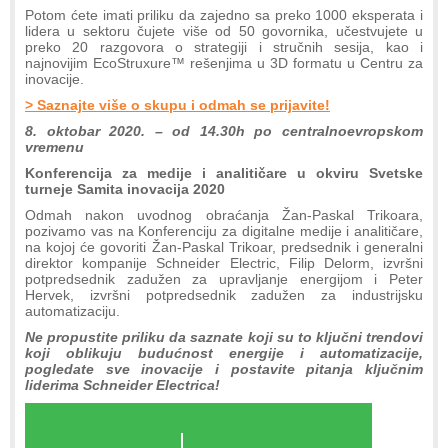
Potom ćete imati priliku da zajedno sa preko 1000 eksperata i
lidera u sektoru čujete više od 50 govornika, učestvujete u
preko 20 razgovora o strategiji i stručnih sesija, kao i
najnovijim EcoStruxure™ rešenjima u 3D formatu u Centru za
inovacije.
> Saznajte više o skupu i odmah se prijavite!
8. oktobar 2020. – od 14.30h po centralnoevropskom
vremenu
Konferencija za medije i analitičare u okviru Svetske
turneje Samita inovacija 2020
Odmah nakon uvodnog obraćanja Žan-Paskal Trikoara,
pozivamo vas na Konferenciju za digitalne medije i analitičare,
na kojoj će govoriti Žan-Paskal Trikoar, predsednik i generalni
direktor kompanije Schneider Electric, Filip Delorm, izvršni
potpredsednik zadužen za upravljanje energijom i Peter
Hervek, izvršni potpredsednik zadužen za industrijsku
automatizaciju.
Ne propustite priliku da saznate koji su to ključni trendovi
koji oblikuju budućnost energije i automatizacije,
pogledate sve inovacije i postavite pitanja ključnim
liderima Schneider Electrica!