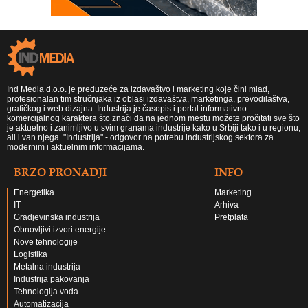
Ind Media d.o.o. je preduzeće za izdavaštvo i marketing koje čini mlad,
profesionalan tim stručnjaka iz oblasi izdavaštva, marketinga, prevodilaštva,
grafičkog i web dizajna. Industrija je časopis i portal informativno-
komercijalnog karaktera što znači da na jednom mestu možete pročitati sve što
je aktuelno i zanimljivo u svim granama industrije kako u Srbiji tako i u regionu,
ali i van njega. "Industrija" - odgovor na potrebu industrijskog sektora za
modernim i aktuelnim informacijama.
BRZO PRONADJI
INFO
Energetika
Marketing
IT
Arhiva
Gradjevinska industrija
Pretplata
Obnovljivi izvori energije
Nove tehnologije
Logistika
Metalna industrija
Industrija pakovanja
Tehnologija voda
Automatizacija