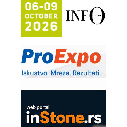
automatizaciju
Efikasno upravljanje energijom
Automatizacija pakovanja · Display
(Shelf-Ready) omotnice
Potpuna efikasnost bez složenih
sistema
Trajna oznaka kao dugoročna korist
Bezbednost na prvom mestu!
RMQ-TITAN ADVANCED INDICATOR
– Pametna signalizacija za efikasnije
upravljanje mašinama
SKF Y-ležajne jedinice za
prehrambenu industriju
Art Utopia Studio – vizuelne priče
industrije i biznisa
Mitutoyo Crysta-Apex V PLUS: Nova
era CNC merenja
OBO sistemi mrežastih nosača kablova