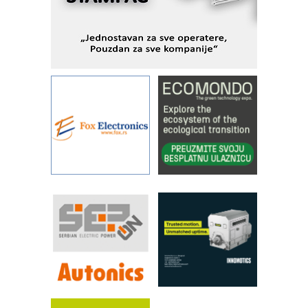
Fleksibilno stezanje i brzo
podešavanje u proizvodnji prototipova
KIP KOP – napredna rešenja za
savremene industrijske i logističke
objekte
Alba d.o.o. – 35 godina preciznosti u
metrologiji i pametnim dozirnim
rešenjima
IBeRTIM - oprema za ispitivanje
kontrole kvaliteta
STAUFF – Komponente koje
povećavaju pouzdanost hidrauličkih
sistema
YAMADA pumpe – japanska
pouzdanost u transferu fluida
Filtration Group Industrial – Napredna
rešenja za filtraciju u hidrauličkim i
procesnim sistemima
RILINEX kompanije Rittal
FANUC: Najbolje za vašu pametnu