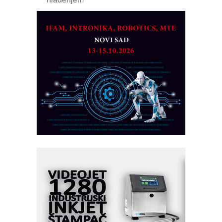
COMBYPACK
EVOKS Maintenance Management
ROSA i SCHUNK podižu proizvodnju
na viši nivo
Detekcija različitih oblika
MAREX - Lim i mašine za savremena
rešenja
Marcom-plast d.o.o.- vaš pouzdan
partner
CTO - Prilagodite svoju toplinsku
obradu!
Razvoj asortimanskog pravca MINI-
PLC AKYTEC
AUKOM: Svetski standard metrologije
dostupan u Srbiji
MOTOMAN – NEXT-Robotika vođena
veštačkom inteligencijom