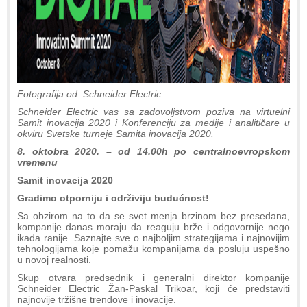
Fotografija od: Schneider Electric
Schneider Electric vas sa zadovoljstvom poziva na virtuelni
Samit inovacija 2020 i Konferenciju za medije i analitičare u
okviru Svetske turneje Samita inovacija 2020.
8. oktobra 2020. – od 14.00h po centralnoevropskom
vremenu
Samit inovacija 2020
Gradimo otporniju i održiviju budućnost!
Sa obzirom na to da se svet menja brzinom bez presedana,
kompanije danas moraju da reaguju brže i odgovornije nego
ikada ranije. Saznajte sve o najboljim strategijama i najnovijim
tehnologijama koje pomažu kompanijama da posluju uspešno
u novoj realnosti.
Skup otvara predsednik i generalni direktor kompanije
Schneider Electric Žan-Paskal Trikoar, koji će predstaviti
najnovije tržišne trendove i inovacije.