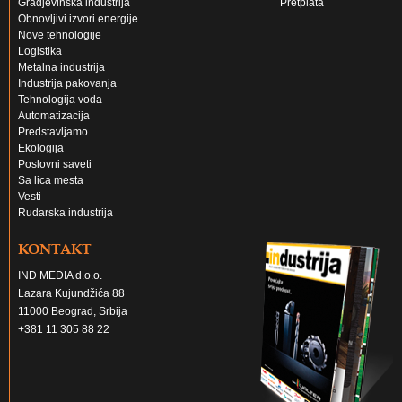
Gradjevinska industrija
Pretplata
Obnovljivi izvori energije
Nove tehnologije
Logistika
Metalna industrija
Industrija pakovanja
Tehnologija voda
Automatizacija
Predstavljamo
Ekologija
Poslovni saveti
Sa lica mesta
Vesti
Rudarska industrija
KONTAKT
IND MEDIA d.o.o.
Lazara Kujundžića 88
11000 Beograd, Srbija
+381 11 305 88 22