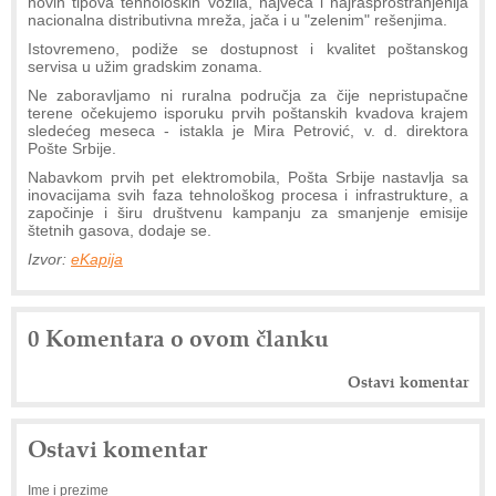
novih tipova tehnoloških vozila, najveća i najrasprostranjenija
nacionalna distributivna mreža, jača i u "zelenim" rešenjima.
Istovremeno, podiže se dostupnost i kvalitet poštanskog
servisa u užim gradskim zonama.
Ne zaboravljamo ni ruralna područja za čije nepristupačne
terene očekujemo isporuku prvih poštanskih kvadova krajem
sledećeg meseca - istakla je Mira Petrović, v. d. direktora
Pošte Srbije.
Nabavkom prvih pet elektromobila, Pošta Srbije nastavlja sa
inovacijama svih faza tehnološkog procesa i infrastrukture, a
započinje i širu društvenu kampanju za smanjenje emisije
štetnih gasova, dodaje se.
Izvor:
eKapija
0 Komentara o ovom članku
Ostavi komentar
Ostavi komentar
Ime i prezime