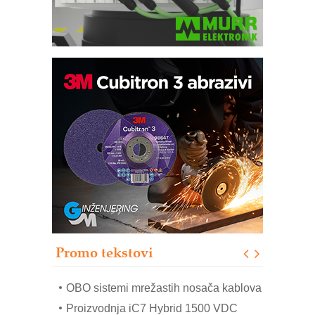
Potpuna efikasnost bez složenih
sistema
Trajna oznaka kao dugoročna korist
Bezbednost na prvom mestu!
IB BLUMENAUER - više od 40 godina
poverenja u industriji
RMQ-TITAN ADVANCED INDICATOR
– Pametna signalizacija za efikasnije
upravljanje mašinama
Promo tekstovi
Mitutoyo Crysta-Apex V PLUS: Nova
era CNC merenja
OBO sistemi mrežastih nosača kablova
Proizvodnja iC7 Hybrid 1500 VDC