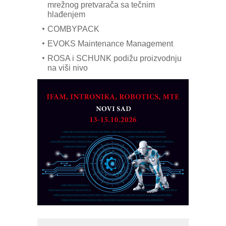
mrežnog pretvarača sa tečnim
hlađenjem
COMBYPACK
EVOKS Maintenance Management
ROSA i SCHUNK podižu proizvodnju
na viši nivo
Detekcija različitih oblika
MAREX - Lim i mašine za savremena
rešenja
Marcom-plast d.o.o.- vaš pouzdan
partner
CTO - Prilagodite svoju toplinsku
obradu!
Razvoj asortimanskog pravca MINI-
PLC AKYTEC
AUKOM: Svetski standard metrologije
dostupan u Srbiji
MOTOMAN – NEXT-Robotika vođena