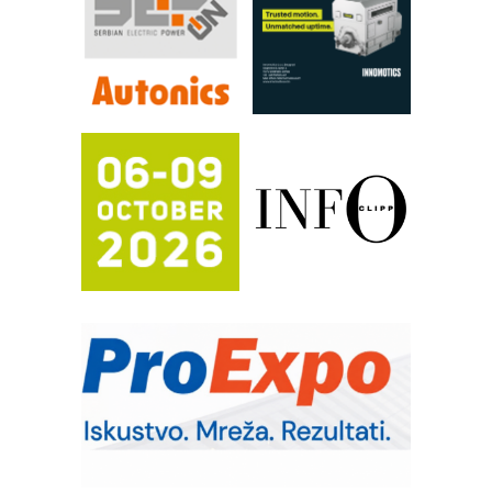
rešenja za filtraciju u hidrauličkim i
procesnim sistemima
RILINEX kompanije Rittal
FANUC: Najbolje za vašu pametnu
automatizaciju
Efikasno upravljanje energijom
Automatizacija pakovanja · Display
(Shelf-Ready) omotnice
Potpuna efikasnost bez složenih
sistema
Trajna oznaka kao dugoročna korist
Bezbednost na prvom mestu!
IB BLUMENAUER - više od 40 godina
poverenja u industriji
RMQ-TITAN ADVANCED INDICATOR
– Pametna signalizacija za efikasnije
upravljanje mašinama
Mitutoyo Crysta-Apex V PLUS: Nova