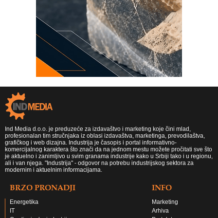
Ind Media d.o.o. je preduzeće za izdavaštvo i marketing koje čini mlad,
profesionalan tim stručnjaka iz oblasi izdavaštva, marketinga, prevodilaštva,
grafičkog i web dizajna. Industrija je časopis i portal informativno-
komercijalnog karaktera što znači da na jednom mestu možete pročitati sve što
je aktuelno i zanimljivo u svim granama industrije kako u Srbiji tako i u regionu,
ali i van njega. "Industrija" - odgovor na potrebu industrijskog sektora za
modernim i aktuelnim informacijama.
BRZO PRONADJI
INFO
Energetika
Marketing
IT
Arhiva