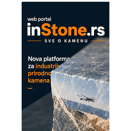
era CNC merenja
OBO sistemi mrežastih nosača kablova
Proizvodnja iC7 Hybrid 1500 VDC
mrežnog pretvarača sa tečnim
hlađenjem
COMBYPACK
EVOKS Maintenance Management