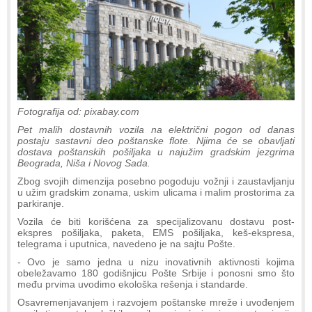
Fotografija od: pixabay.com
Pet malih dostavnih vozila na električni pogon od danas
postaju sastavni deo poštanske flote. Njima će se obavljati
dostava poštanskih pošiljaka u najužim gradskim jezgrima
Beograda, Niša i Novog Sada.
Zbog svojih dimenzija posebno pogoduju vožnji i zaustavljanju
u užim gradskim zonama, uskim ulicama i malim prostorima za
parkiranje.
Vozila će biti korišćena za specijalizovanu dostavu post-
ekspres pošiljaka, paketa, EMS pošiljaka, keš-ekspresa,
telegrama i uputnica, navedeno je na sajtu Pošte.
- Ovo je samo jedna u nizu inovativnih aktivnosti kojima
obeležavamo 180 godišnjicu Pošte Srbije i ponosni smo što
među prvima uvodimo ekološka rešenja i standarde.
Osavremenjavanjem i razvojem poštanske mreže i uvođenjem