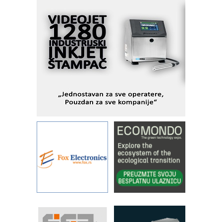
veštačkom inteligencijom
I.SAFE MOBILE revolucioniše
industrijsku automatizaciju
pionirskimmobile operator PANEL-OM
Fleksibilno stezanje i brzo
podešavanje u proizvodnji prototipova
KIP KOP – napredna rešenja za
savremene industrijske i logističke
objekte
Alba d.o.o. – 35 godina preciznosti u
metrologiji i pametnim dozirnim
rešenjima
IBeRTIM - oprema za ispitivanje
kontrole kvaliteta
STAUFF – Komponente koje
povećavaju pouzdanost hidrauličkih
sistema
YAMADA pumpe – japanska
pouzdanost u transferu fluida
Filtration Group Industrial – Napredna