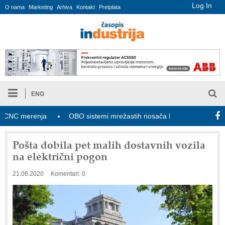
Log In
O nama
Marketing
Arhiva
Kontakt
Pretplata
ENG
C merenja
OBO sistemi mrežastih nosača kablova
Novi zak
Pošta dobila pet malih dostavnih vozila
na električni pogon
21.08.2020
Komentari: 0