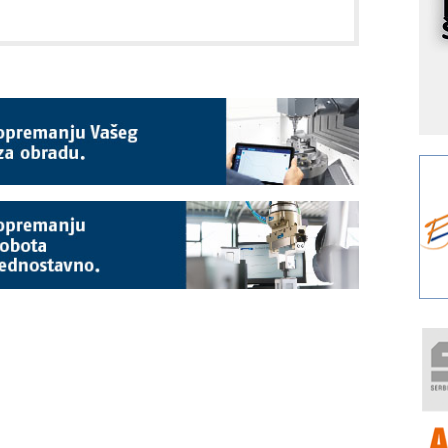
s
o
A
m
r
I
k
S
p
s
Y
p
F
r
p
R
F
a
E