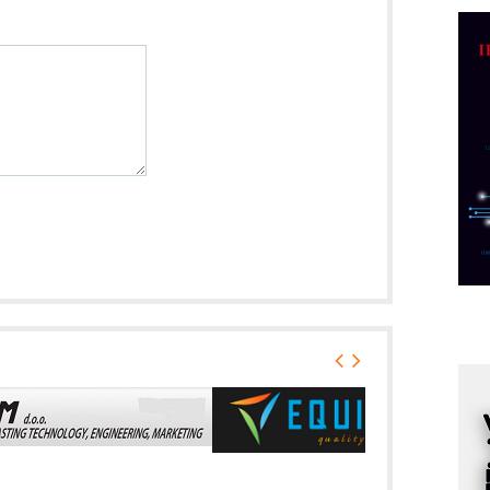
D
M
r
M
p
C
o
R
A
d
M
v
I
i
p
F
p
K