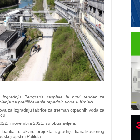
 i izgradnju Beograda raspiala je novi tender za
ojenja za prečišćavanje otpadnih voda u Krnjači.
dova za izgradnju fabrike za tretman otpadnih voda za
adu.
2022. i novembra 2021. su obustavljeni.
a banka, u okviru projekta izgradnje kanalizacionog
P
skoj opštini Palilula.