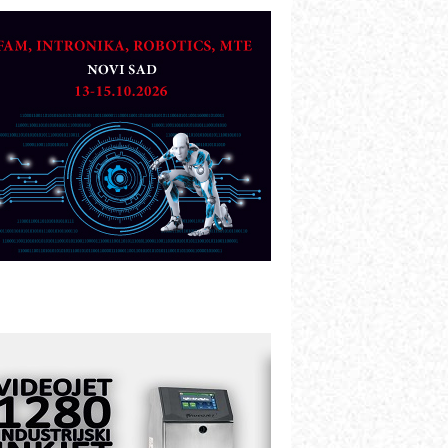
etekcija različitih oblika
AREX - Lim i mašine za savremena
ešenja
arcom-plast d.o.o.- vaš pouzdan
artner
TO - Prilagodite svoju toplinsku
bradu!
azvoj asortimanskog pravca MINI-
PLC AKYTEC
UKOM: Svetski standard metrologije
ostupan u Srbiji
OTOMAN – NEXT-Robotika vođena
eštačkom inteligencijom
.SAFE MOBILE revolucioniše
ndustrijsku automatizaciju
ionirskimmobile operator PANEL-OM
leksibilno stezanje i brzo
odešavanje u proizvodnji prototipova
IP KOP – napredna rešenja za