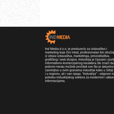
Ind Media d.o.o. je preduzeće za izdavaštvo i
marketing koje čini mlad, profesionalan tim stručn
iz oblasi izdavaštva, marketinga, prevodilaštva,
grafičkog i web dizajna. Industrija je časopis i port
informativno-komercijalnog karaktera što znači da
jednom mestu možete pročitati sve što je aktuelno 
zanimljivo u svim granama industrije kako u Srbiji
i u regionu, ali i van njega. "Industrija" - odgovor n
potrebu industrijskog sektora za modernim i aktue
informacijama.