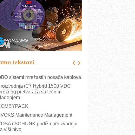
istema
rajna oznaka kao dugoročna korist
ezbednost na prvom mestu!
B BLUMENAUER - više od 40 godina
overenja u industriji
RMQ-TITAN ADVANCED INDICATOR
 Pametna signalizacija za efikasnije
pravljanje mašinama
omo tekstovi
itutoyo Crysta-Apex V PLUS: Nova
ra CNC merenja
BO sistemi mrežastih nosača kablova
roizvodnja iC7 Hybrid 1500 VDC
režnog pretvarača sa tečnim
lađenjem
COMBYPACK
VOKS Maintenance Management
OSA i SCHUNK podižu proizvodnju
a viši nivo