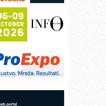
utomatizacija pakovanja · Display
Shelf-Ready) omotnice
otpuna efikasnost bez složenih
istema
rajna oznaka kao dugoročna korist
ezbednost na prvom mestu!
B BLUMENAUER - više od 40 godina
overenja u industriji
RMQ-TITAN ADVANCED INDICATOR
 Pametna signalizacija za efikasnije
pravljanje mašinama
itutoyo Crysta-Apex V PLUS: Nova
ra CNC merenja
BO sistemi mrežastih nosača kablova
roizvodnja iC7 Hybrid 1500 VDC
režnog pretvarača sa tečnim
lađenjem
COMBYPACK