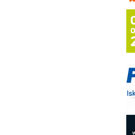
A
(
P
s
T
B
I
p
–
u
M
e
O
P
m
h