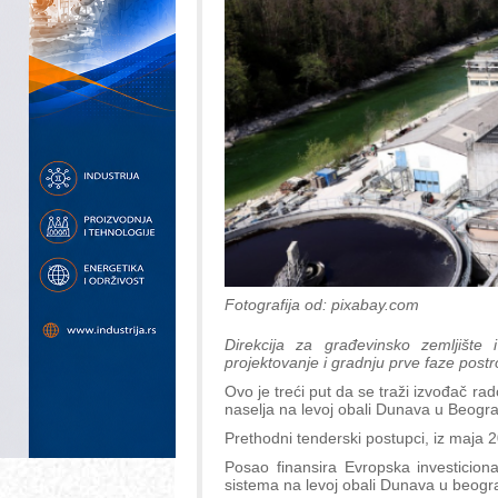
Fotografija od: pixabay.com
Direkcija za građevinsko zemljište
projektovanje i gradnju prve faze postr
Ovo je treći put da se traži izvođač ra
naselja na levoj obali Dunava u Beogr
Prethodni tenderski postupci, iz maja 
Posao finansira Evropska investicion
sistema na levoj obali Dunava u beograd