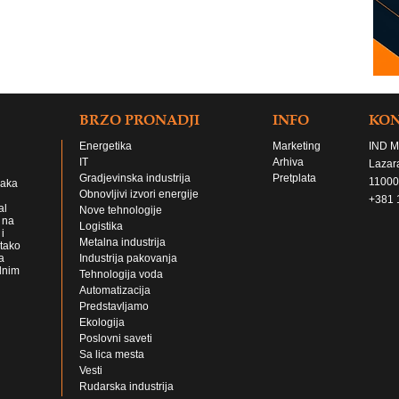
BRZO PRONADJI
INFO
KO
Energetika
Marketing
IND M
IT
Arhiva
Lazar
Gradjevinska industrija
Pretplata
11000
jaka
Obnovljivi izvori energije
+381 
al
Nove tehnologije
 na
Logistika
i
Metalna industrija
 tako
a
Industrija pakovanja
lnim
Tehnologija voda
Automatizacija
Predstavljamo
Ekologija
Poslovni saveti
Sa lica mesta
Vesti
Rudarska industrija