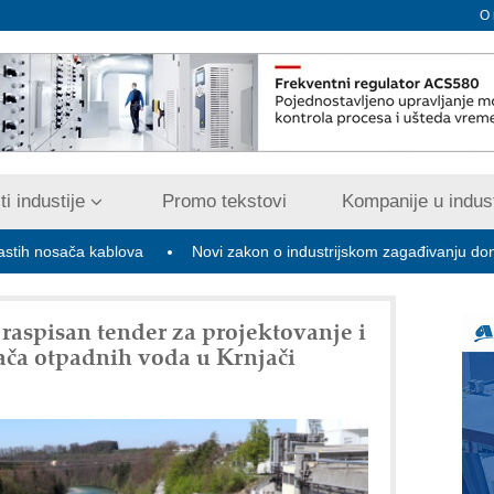
O
i industije
Promo tekstovi
Kompanije u indust
ča kablova
Novi zakon o industrijskom zagađivanju donosi digitaliz
raspisan tender za projektovanje i
tača otpadnih voda u Krnjači