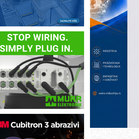
otpuna efikasnost bez složenih