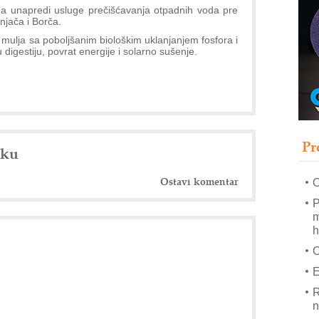
s
 da unapredi usluge prečišćavanja otpadnih voda pre
njača i Borča.
T
og mulja sa poboljšanim biološkim uklanjanjem fosfora i
B
digestiju, povrat energije i solarno sušenje.
I
p
–
u
Pr
M
nku
e
Ostavi komentar
O
P
m
h
E
R
n