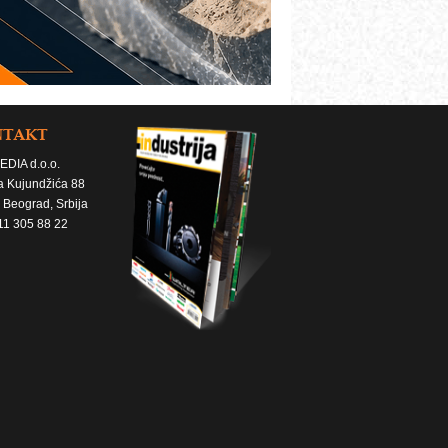
NTAKT
EDIA d.o.o.
a Kujundžića 88
 Beograd, Srbija
11 305 88 22