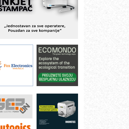
avremene industrijske i logističke
bjekte
lba d.o.o. – 35 godina preciznosti u
etrologiji i pametnim dozirnim
ešenjima
BeRTIM - oprema za ispitivanje
ontrole kvaliteta
TAUFF – Komponente koje
ovećavaju pouzdanost hidrauličkih
istema
AMADA pumpe – japanska
ouzdanost u transferu fluida
iltration Group Industrial – Napredna
ešenja za filtraciju u hidrauličkim i
rocesnim sistemima
ILINEX kompanije Rittal
ANUC: Najbolje za vašu pametnu
utomatizaciju
fikasno upravljanje energijom