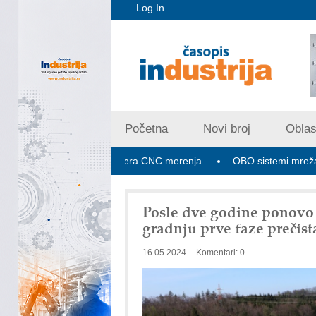
Log In
Početna
Novi broj
Oblast
pex V PLUS: Nova era CNC merenja
OBO sistemi mrežastih nosa
Posle dve godine ponovo 
gradnju prve faze prečis
16.05.2024
Komentari: 0