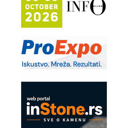
Automatizacija pakovanja · Display
(Shelf-Ready) omotnice
Potpuna efikasnost bez složenih
sistema
Trajna oznaka kao dugoročna korist
Bezbednost na prvom mestu!
IB BLUMENAUER - više od 40 godina
poverenja u industriji
RMQ-TITAN ADVANCED INDICATOR
– Pametna signalizacija za efikasnije
upravljanje mašinama
Mitutoyo Crysta-Apex V PLUS: Nova
era CNC merenja
OBO sistemi mrežastih nosača kablova
Proizvodnja iC7 Hybrid 1500 VDC
mrežnog pretvarača sa tečnim
hlađenjem
COMBYPACK
EVOKS Maintenance Management