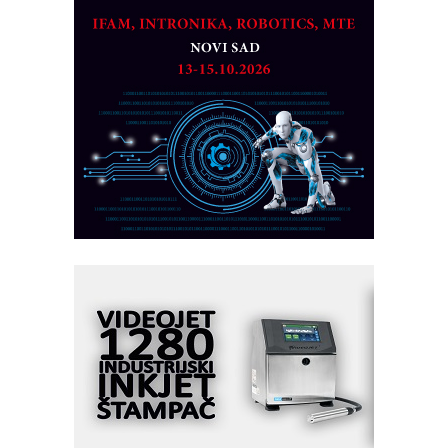
MAREX - Lim i mašine za savremena
rešenja
Marcom-plast d.o.o.- vaš pouzdan
partner
CTO - Prilagodite svoju toplinsku
obradu!
Razvoj asortimanskog pravca MINI-
PLC AKYTEC
AUKOM: Svetski standard metrologije
dostupan u Srbiji
MOTOMAN – NEXT-Robotika vođena
veštačkom inteligencijom
I.SAFE MOBILE revolucioniše
industrijsku automatizaciju
pionirskimmobile operator PANEL-OM
Fleksibilno stezanje i brzo
podešavanje u proizvodnji prototipova
KIP KOP – napredna rešenja za
savremene industrijske i logističke