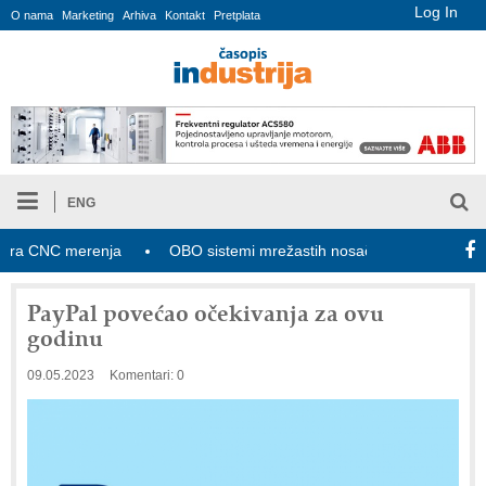
Log In
O nama
Marketing
Arhiva
Kontakt
Pretplata
ENG
 CNC merenja
OBO sistemi mrežastih nosača kablova
Novi 
PayPal povećao očekivanja za ovu
godinu
09.05.2023
Komentari: 0