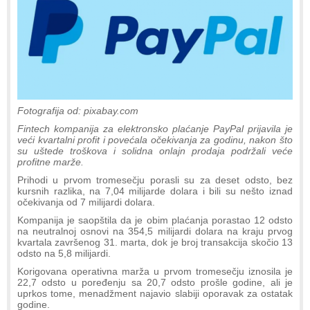
Fotografija od: pixabay.com
Fintech kompanija za elektronsko plaćanje PayPal prijavila je
veći kvartalni profit i povećala očekivanja za godinu, nakon što
su uštede troškova i solidna onlajn prodaja podržali veće
profitne marže.
Prihodi u prvom tromesečju porasli su za deset odsto, bez
kursnih razlika, na 7,04 milijarde dolara i bili su nešto iznad
očekivanja od 7 milijardi dolara.
Kompanija je saopštila da je obim plaćanja porastao 12 odsto
na neutralnoj osnovi na 354,5 milijardi dolara na kraju prvog
kvartala završenog 31. marta, dok je broj transakcija skočio 13
odsto na 5,8 milijardi.
Korigovana operativna marža u prvom tromesečju iznosila je
22,7 odsto u poređenju sa 20,7 odsto prošle godine, ali je
uprkos tome, menadžment najavio slabiji oporavak za ostatak
godine.