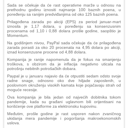
Sada se očekuje da će rast operativne marže u odnosu na
prethodnu godinu iznositi najmanje 100 baznih poena, u
poređenju sa ranijim predviđanjima od oko 125 baznih poena.
Prilagođena zarada po akciji (EPS) za period januar-mart
iznosila je 1,17 dolara, u poređenju sa konsenzusnim
procenama od 1,10 i 0,88 dolara prošle godine, saopštio je
Momentum.
Na godišnjem nivou, PayPal sada očekuje da će prilagođena
zarada porasti za oko 20 procenata na 4,95 dolara po akciji,
iznad konsenzusne procene od 4,88 dolara.
Kompanija je ranije napomenula da je fokus na smanjenju
troškova, s obzirom da je inflacija negativno uticala na
potrošnju nebitnih potrošačkih dobara.
Paypal je u januaru najavio da će otpustiti sedam odsto svoje
radne snage, odnosno oko dve hiljade zaposlenih, u
poslovnom okruženju visokih kamata koje pojačavaju strah od
moguće recesije.
Ova kompanija je bila jedan od najvećih dobitnika tokom
pandemije, kada su građani uglavnom bili orijentisani na
korišćenje ove platforme za elektronsku kupovinu.
Međutim, prošle godine je rast usporen nakon zvaničnog
ukidanja mera pandemije i pogoršanja makroekonomskih
uslova.