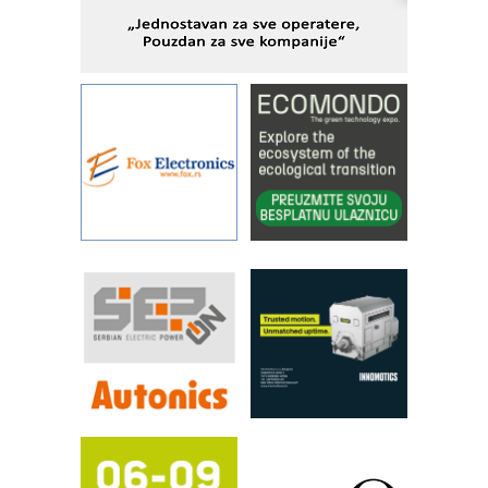
objekte
Alba d.o.o. – 35 godina preciznosti u
metrologiji i pametnim dozirnim
rešenjima
IBeRTIM - oprema za ispitivanje
kontrole kvaliteta
STAUFF – Komponente koje
povećavaju pouzdanost hidrauličkih
sistema
YAMADA pumpe – japanska
pouzdanost u transferu fluida
Filtration Group Industrial – Napredna
rešenja za filtraciju u hidrauličkim i
procesnim sistemima
RILINEX kompanije Rittal
FANUC: Najbolje za vašu pametnu
automatizaciju
Efikasno upravljanje energijom