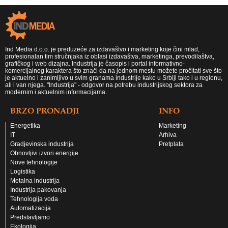
Ind Media d.o.o. je preduzeće za izdavaštvo i marketing koje čini mlad,
profesionalan tim stručnjaka iz oblasi izdavaštva, marketinga, prevodilaštva,
grafičkog i web dizajna. Industrija je časopis i portal informativno-
komercijalnog karaktera što znači da na jednom mestu možete pročitati sve što
je aktuelno i zanimljivo u svim granama industrije kako u Srbiji tako i u regionu,
ali i van njega. "Industrija" - odgovor na potrebu industrijskog sektora za
modernim i aktuelnim informacijama.
BRZO PRONADJI
INFO
Energetika
Marketing
IT
Arhiva
Gradjevinska industrija
Pretplata
Obnovljivi izvori energije
Nove tehnologije
Logistika
Metalna industrija
Industrija pakovanja
Tehnologija voda
Automatizacija
Predstavljamo
Ekologija