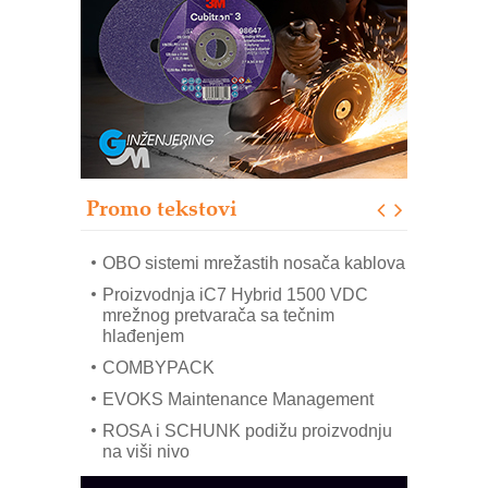
Trajna oznaka kao dugoročna korist
Bezbednost na prvom mestu!
IB BLUMENAUER - više od 40 godina
poverenja u industriji
RMQ-TITAN ADVANCED INDICATOR
– Pametna signalizacija za efikasnije
upravljanje mašinama
Promo tekstovi
Mitutoyo Crysta-Apex V PLUS: Nova
era CNC merenja
OBO sistemi mrežastih nosača kablova
Proizvodnja iC7 Hybrid 1500 VDC
mrežnog pretvarača sa tečnim
hlađenjem
COMBYPACK
EVOKS Maintenance Management
ROSA i SCHUNK podižu proizvodnju
na viši nivo
Detekcija različitih oblika