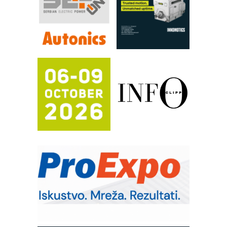
pouzdanost u transferu fluida
Filtration Group Industrial – Napredna
rešenja za filtraciju u hidrauličkim i
procesnim sistemima
RILINEX kompanije Rittal
FANUC: Najbolje za vašu pametnu
automatizaciju
Efikasno upravljanje energijom
Automatizacija pakovanja · Display
(Shelf-Ready) omotnice
Potpuna efikasnost bez složenih
sistema
Trajna oznaka kao dugoročna korist
Bezbednost na prvom mestu!
IB BLUMENAUER - više od 40 godina
poverenja u industriji
Art Utopia Studio – vizuelne priče
industrije i biznisa