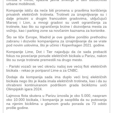
urbane mobilnosti.
Kompanije ističu da neće biti promena u pravilima korišćenja
privatnih električnih trotineta. Trotineti za iznajmljivanje su i
dalje prisutni u drugim francuskim gradovima, uključujući
Marsej i Lion, a mnogi gradovi su uveli ograničenja za
trotinete, kao što su ograničenja brzine i dozvoljena mesta za
vožnju, kao i parking zone sa novčanim kaznama za korisnike.
Što se tiče Evrope, Madrid je ove godine poništio prethodnu
zabranu i dozvolio kompanijama za iznajmljivanje da se vrate
pod novim uslovima, što je učinio i Kopenhagen 2021. godine.
Kompanije Lime, ​​Dot i Tier najavljuju da će sada prebaciti
fokus na povećanje ponude električnih bicikala u Parizu, nakon
što su svoje trotinete premestili na drugo mesto.
- Pariski vozači se već okreću našoj sve većoj floti električnih
bicikala - rekao je portparol Lime-a za CNBC.
Dodaje da kompanija sada ima duplo veći broj električnih
bicikala nego što je ikada imala električnih trotineta, kao i da su
ohrabreni kontinuiranom podrškom grada biciklizmu uoči
Olimpijskih igara 2024.
Lajmova flota skutera u Parizu iznosila je oko 5.000, naspram
oko 10.000 bicikala, i kompanija je saopštila da su putovanja
na njenim biciklima u glavnom gradu porasla za 73 odsto
prošle godine.