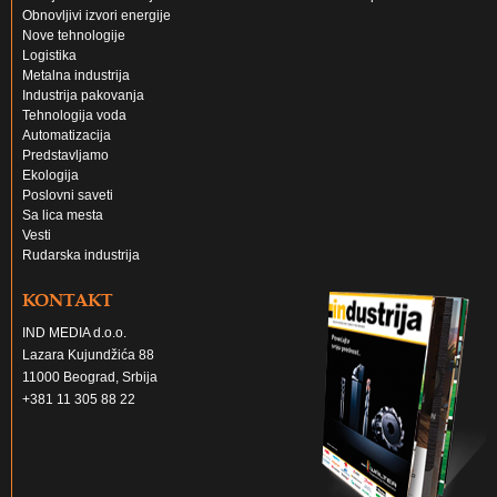
Obnovljivi izvori energije
Nove tehnologije
Logistika
Metalna industrija
Industrija pakovanja
Tehnologija voda
Automatizacija
Predstavljamo
Ekologija
Poslovni saveti
Sa lica mesta
Vesti
Rudarska industrija
KONTAKT
IND MEDIA d.o.o.
Lazara Kujundžića 88
11000 Beograd, Srbija
+381 11 305 88 22