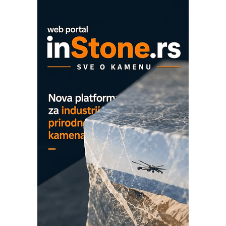
Mitutoyo Crysta-Apex V PLUS: Nova
era CNC merenja
OBO sistemi mrežastih nosača kablova
Proizvodnja iC7 Hybrid 1500 VDC
mrežnog pretvarača sa tečnim
hlađenjem
COMBYPACK