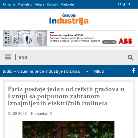
Log In
O nama
Marketing
Arhiva
Kontakt
Pretplata
ENG
 – vizuelne priče industrije i biznisa
Mitutoyo Crysta-Apex V PL
Pariz postaje jedan od retkih gradova u
Evropi sa potpunom zabranom
iznajmljenih električnih trotineta
31.08.2023
Komentari: 0