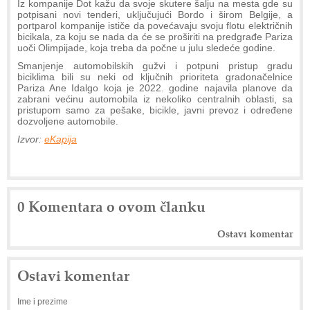
Iz kompanije Dot kažu da svoje skutere šalju na mesta gde su
potpisani novi tenderi, uključujući Bordo i širom Belgije, a
portparol kompanije ističe da povećavaju svoju flotu električnih
bicikala, za koju se nada da će se proširiti na predgrađe Pariza
uoči Olimpijade, koja treba da počne u julu sledeće godine.
Smanjenje automobilskih gužvi i potpuni pristup gradu
biciklima bili su neki od ključnih prioriteta gradonačelnice
Pariza Ane Idalgo koja je 2022. godine najavila planove da
zabrani većinu automobila iz nekoliko centralnih oblasti, sa
pristupom samo za pešake, bicikle, javni prevoz i određene
dozvoljene automobile.
Izvor:
eKapija
0 Komentara o ovom članku
Ostavi komentar
Ostavi komentar
Ime i prezime