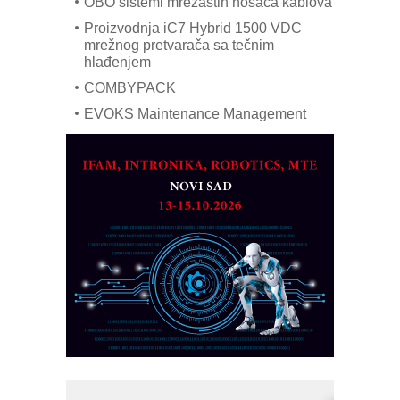
OBO sistemi mrežastih nosača kablova
Proizvodnja iC7 Hybrid 1500 VDC
mrežnog pretvarača sa tečnim
hlađenjem
COMBYPACK
EVOKS Maintenance Management
ROSA i SCHUNK podižu proizvodnju
na viši nivo
Detekcija različitih oblika
MAREX - Lim i mašine za savremena
rešenja
Marcom-plast d.o.o.- vaš pouzdan
partner
CTO - Prilagodite svoju toplinsku
obradu!
Razvoj asortimanskog pravca MINI-
PLC AKYTEC
AUKOM: Svetski standard metrologije
dostupan u Srbiji