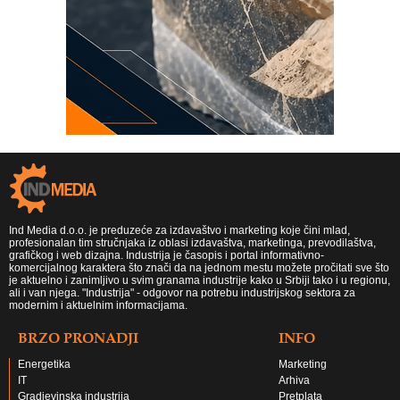
Ind Media d.o.o. je preduzeće za izdavaštvo i marketing koje čini mlad,
profesionalan tim stručnjaka iz oblasi izdavaštva, marketinga, prevodilaštva,
grafičkog i web dizajna. Industrija je časopis i portal informativno-
komercijalnog karaktera što znači da na jednom mestu možete pročitati sve što
je aktuelno i zanimljivo u svim granama industrije kako u Srbiji tako i u regionu,
ali i van njega. "Industrija" - odgovor na potrebu industrijskog sektora za
modernim i aktuelnim informacijama.
BRZO PRONADJI
INFO
Energetika
Marketing
IT
Arhiva
Gradjevinska industrija
Pretplata