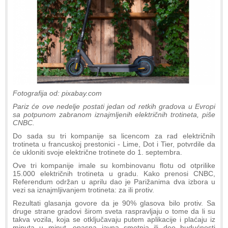
Fotografija od: pixabay.com
Pariz će ove nedelje postati jedan od retkih gradova u Evropi
sa potpunom zabranom iznajmljenih električnih trotineta, piše
CNBC.
Do sada su tri kompanije sa licencom za rad električnih
trotineta u francuskoj prestonici - Lime, ​​Dot i Tier, potvrdile da
će ukloniti svoje električne trotinete do 1. septembra.
Ove tri kompanije imale su kombinovanu flotu od otprilike
15.000 električnih trotineta u gradu. Kako prenosi CNBC,
Referendum održan u aprilu dao je Parižanima dva izbora u
vezi sa iznajmljivanjem trotineta: za ili protiv.
Rezultati glasanja govore da je 90% glasova bilo protiv. Sa
druge strane gradovi širom sveta raspravljaju o tome da li su
takva vozila, koja se otključavaju putem aplikacije i plaćaju iz
minuta u minut, opasna javna smetnja ili deo budućnosti