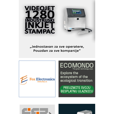
MOTOMAN – NEXT-Robotika vođena
veštačkom inteligencijom
I.SAFE MOBILE revolucioniše
industrijsku automatizaciju
pionirskimmobile operator PANEL-OM
Fleksibilno stezanje i brzo
podešavanje u proizvodnji prototipova
KIP KOP – napredna rešenja za
savremene industrijske i logističke
objekte
Alba d.o.o. – 35 godina preciznosti u
metrologiji i pametnim dozirnim
rešenjima
IBeRTIM - oprema za ispitivanje
kontrole kvaliteta
STAUFF – Komponente koje
povećavaju pouzdanost hidrauličkih
sistema
YAMADA pumpe – japanska