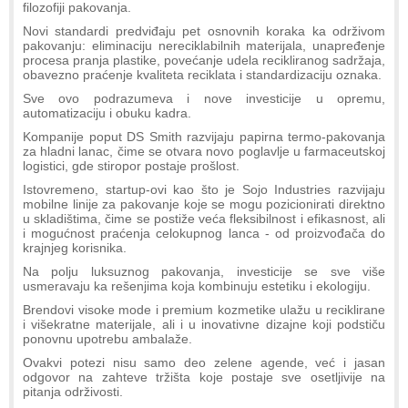
filozofiji pakovanja.
Novi standardi predviđaju pet osnovnih koraka ka održivom
pakovanju: eliminaciju nereciklabilnih materijala, unapređenje
procesa pranja plastike, povećanje udela recikliranog sadržaja,
obavezno praćenje kvaliteta reciklata i standardizaciju oznaka.
Sve ovo podrazumeva i nove investicije u opremu,
automatizaciju i obuku kadra.
Kompanije poput DS Smith razvijaju papirna termo-pakovanja
za hladni lanac, čime se otvara novo poglavlje u farmaceutskoj
logistici, gde stiropor postaje prošlost.
Istovremeno, startup-ovi kao što je Sojo Industries razvijaju
mobilne linije za pakovanje koje se mogu pozicionirati direktno
u skladištima, čime se postiže veća fleksibilnost i efikasnost, ali
i mogućnost praćenja celokupnog lanca - od proizvođača do
krajnjeg korisnika.
Na polju luksuznog pakovanja, investicije se sve više
usmeravaju ka rešenjima koja kombinuju estetiku i ekologiju.
Brendovi visoke mode i premium kozmetike ulažu u reciklirane
i višekratne materijale, ali i u inovativne dizajne koji podstiču
ponovnu upotrebu ambalaže.
Ovakvi potezi nisu samo deo zelene agende, već i jasan
odgovor na zahteve tržišta koje postaje sve osetljivije na
pitanja održivosti.