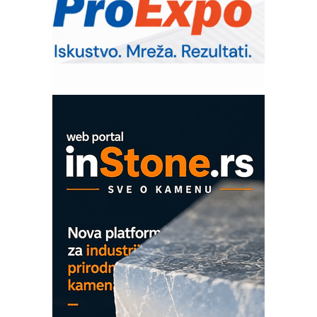
IB BLUMENAUER - više od 40 godina
poverenja u industriji
RMQ-TITAN ADVANCED INDICATOR
– Pametna signalizacija za efikasnije
upravljanje mašinama
Mitutoyo Crysta-Apex V PLUS: Nova
era CNC merenja
OBO sistemi mrežastih nosača kablova
Proizvodnja iC7 Hybrid 1500 VDC
mrežnog pretvarača sa tečnim
hlađenjem
COMBYPACK
EVOKS Maintenance Management