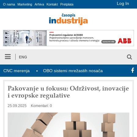
Log In
O nama
Marketing
Arhiva
Kontakt
Pretplata
ENG
C merenja
OBO sistemi mrežastih nosača kablova
Novi zak
Pakovanje u fokusu: Održivost, inovacije
i evropske regulative
25.09.2025
Komentari: 0