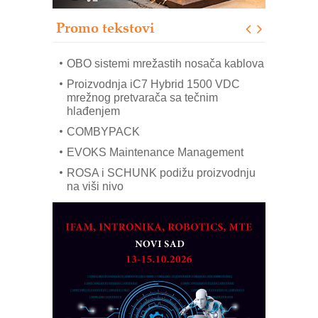
upravljanje mašinama
Promo tekstovi
Mitutoyo Crysta-Apex V PLUS: Nova
era CNC merenja
OBO sistemi mrežastih nosača kablova
Proizvodnja iC7 Hybrid 1500 VDC
mrežnog pretvarača sa tečnim
hlađenjem
COMBYPACK
EVOKS Maintenance Management
ROSA i SCHUNK podižu proizvodnju
na viši nivo
Detekcija različitih oblika
MAREX - Lim i mašine za savremena
rešenja
Marcom-plast d.o.o.- vaš pouzdan
partner
CTO - Prilagodite svoju toplinsku
obradu!