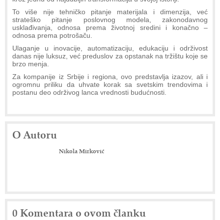
To više nije tehničko pitanje materijala i dimenzija, već
strateško pitanje poslovnog modela, zakonodavnog
usklađivanja, odnosa prema životnoj sredini i konačno –
odnosa prema potrošaču.
Ulaganje u inovacije, automatizaciju, edukaciju i održivost
danas nije luksuz, već preduslov za opstanak na tržištu koje se
brzo menja.
Za kompanije iz Srbije i regiona, ovo predstavlja izazov, ali i
ogromnu priliku da uhvate korak sa svetskim trendovima i
postanu deo održivog lanca vrednosti budućnosti.
O Autoru
Nikola Mirković
0 Komentara o ovom članku