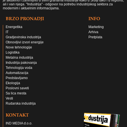
je aktuelno i zanimljivo u svim granama industrije kako u Srbiji tako i u regionu,
ali i van njega. "Industrija" - odgovor na potrebu industrijskog sektora za
modernim i aktuelnim informacijama.
BRZO PRONADJI
INFO
Energetika
Marketing
IT
Arhiva
Gradjevinska industrija
Pretplata
Obnovljivi izvori energije
Nove tehnologije
Logistika
Metalna industrija
Industrija pakovanja
Tehnologija voda
Automatizacija
Predstavljamo
Ekologija
Poslovni saveti
Sa lica mesta
Vesti
Rudarska industrija
KONTAKT
IND MEDIA d.o.o.