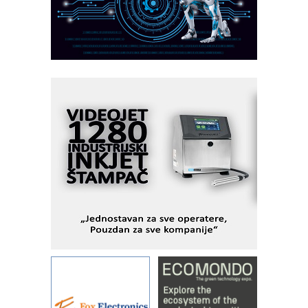
Razvoj asortimanskog pravca MINI-
PLC AKYTEC
AUKOM: Svetski standard metrologije
dostupan u Srbiji
MOTOMAN – NEXT-Robotika vođena
veštačkom inteligencijom
I.SAFE MOBILE revolucioniše
industrijsku automatizaciju
pionirskimmobile operator PANEL-OM
Fleksibilno stezanje i brzo
podešavanje u proizvodnji prototipova
KIP KOP – napredna rešenja za
savremene industrijske i logističke
objekte
Alba d.o.o. – 35 godina preciznosti u
metrologiji i pametnim dozirnim
rešenjima
IBeRTIM - oprema za ispitivanje
kontrole kvaliteta