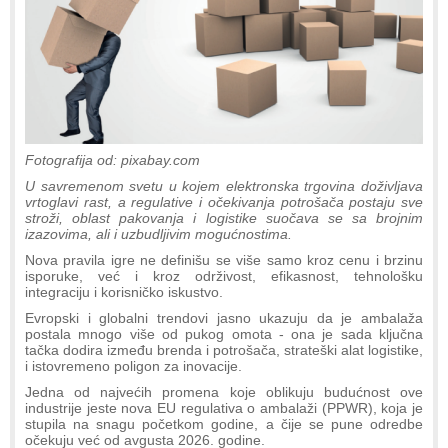
Fotografija od: pixabay.com
U savremenom svetu u kojem elektronska trgovina doživljava
vrtoglavi rast, a regulative i očekivanja potrošača postaju sve
stroži, oblast pakovanja i logistike suočava se sa brojnim
izazovima, ali i uzbudljivim mogućnostima.
Nova pravila igre ne definišu se više samo kroz cenu i brzinu
isporuke, već i kroz održivost, efikasnost, tehnološku
integraciju i korisničko iskustvo.
Evropski i globalni trendovi jasno ukazuju da je ambalaža
postala mnogo više od pukog omota - ona je sada ključna
tačka dodira između brenda i potrošača, strateški alat logistike,
i istovremeno poligon za inovacije.
Jedna od najvećih promena koje oblikuju budućnost ove
industrije jeste nova EU regulativa o ambalaži (PPWR), koja je
stupila na snagu početkom godine, a čije se pune odredbe
očekuju već od avgusta 2026. godine.