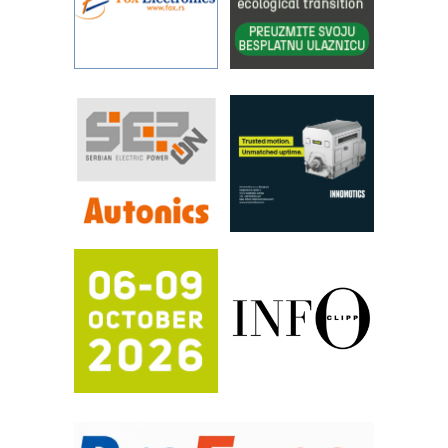
STAUFF – Komponente koje
povećavaju pouzdanost hidrauličkih
sistema
YAMADA pumpe – japanska
pouzdanost u transferu fluida
Filtration Group Industrial – Napredna
rešenja za filtraciju u hidrauličkim i
procesnim sistemima
RILINEX kompanije Rittal
FANUC: Najbolje za vašu pametnu
automatizaciju
Efikasno upravljanje energijom
Automatizacija pakovanja · Display
(Shelf-Ready) omotnice
Potpuna efikasnost bez složenih
sistema
Trajna oznaka kao dugoročna korist
Bezbednost na prvom mestu!