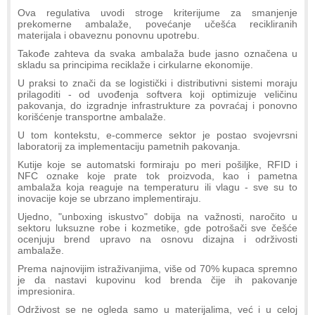
Ova regulativa uvodi stroge kriterijume za smanjenje
prekomerne ambalaže, povećanje učešća recikliranih
materijala i obaveznu ponovnu upotrebu.
Takođe zahteva da svaka ambalaža bude jasno označena u
skladu sa principima reciklaže i cirkularne ekonomije.
U praksi to znači da se logistički i distributivni sistemi moraju
prilagoditi - od uvođenja softvera koji optimizuje veličinu
pakovanja, do izgradnje infrastrukture za povraćaj i ponovno
korišćenje transportne ambalaže.
U tom kontekstu, e-commerce sektor je postao svojevrsni
laboratorij za implementaciju pametnih pakovanja.
Kutije koje se automatski formiraju po meri pošiljke, RFID i
NFC oznake koje prate tok proizvoda, kao i pametna
ambalaža koja reaguje na temperaturu ili vlagu - sve su to
inovacije koje se ubrzano implementiraju.
Ujedno, "unboxing iskustvo" dobija na važnosti, naročito u
sektoru luksuzne robe i kozmetike, gde potrošači sve češće
ocenjuju brend upravo na osnovu dizajna i održivosti
ambalaže.
Prema najnovijim istraživanjima, više od 70% kupaca spremno
je da nastavi kupovinu kod brenda čije ih pakovanje
impresionira.
Održivost se ne ogleda samo u materijalima, već i u celoj