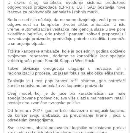
U okviru šireg konteksta, uvođenje sistema produžene
odgovornosti proizvođača (EPR) u EU i SAD postavlja nove
izazove za proizvođače ambalaže i robnih marki.
Sada se od njih očekuje da ne samo dizajniraju, već i preuzmu
odgovornost za kompletan životni ciklus ambalaže. U isto
vreme, automatizacija i veštačka inteligencija ulaze u sve pore
skladišne logistike, gde roboti i pametni softveri prepoznaju i
razvrstavaju proizvode, predviđaju potrebe skladišta i pomažu
u smanjenju otpada.
Tržište kartonske ambalaže, koje je poslednjih godina doživelo
svojevrsnu renesansu, dodatno se konsoliduje kroz spajanja
velikih igrača poput Smurfit-Kappa i WestRock.
Takve akvizicije omogućuju ulaganja u inovacije, ali i
racionalizaciju procesa, uz jasan fokus na ekološku efikasnost.
Zanimljiv je i rast popularnosti refill sistema, gde potrošači
koriste sopstvenu ambalažu za kupovinu proizvoda.
Ovaj model, koji je do juče bio karakterističan za male
specijalizovane prodavnice, sve više ulazi u mainstream retail i
postaje deo zvanične evropske politike.
Od februara 2027. godine biće obavezno omogućiti kupcima
da koriste svoju ambalažu za preuzimanje hrane i pića u
određenim kategorijama.
Sve u svemu, oblast pakovanja i logistike neizostavno prolazi
kroz jednu od najdubljih transformacija u svojoj istoriji.