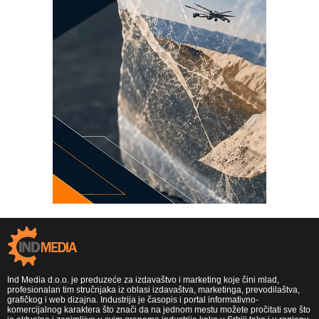
Ind Media d.o.o. je preduzeće za izdavaštvo i marketing koje čini mlad,
profesionalan tim stručnjaka iz oblasi izdavaštva, marketinga, prevodilaštva,
grafičkog i web dizajna. Industrija je časopis i portal informativno-
komercijalnog karaktera što znači da na jednom mestu možete pročitati sve što