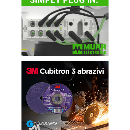
Potpuna efikasnost bez složenih
sistema
Trajna oznaka kao dugoročna korist
Bezbednost na prvom mestu!
IB BLUMENAUER - više od 40 godina
poverenja u industriji
RMQ-TITAN ADVANCED INDICATOR
– Pametna signalizacija za efikasnije