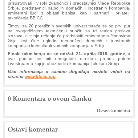
prisustvovali i visoki zvaničnici i predstavnici Vlade Republike
Srbije, predstavnici najboljih domaćih i inostranih kompanija,
eminentni ljudi iz oblasti biznisa, kao i partneri i prijatelji
takmičenja BBICC.
Timovi sa 20 prestižnih svetskih univerzitetaće se po prvi put
na ovogodišnjem takmičenju suočiti sa tri realna poslova
izazova, a svoja rešenja će predstaviti eminentnom članovima
žirija koji čine ugledni menadžeri domaćih i inostranih
kompanija i konsultanti vodećih kompanija u Srbiji.
Finale takmičenja će se održati 21. aprila 2018. godine
, a
ove godine će biti omogućen direktan prenos putem
Livestream-a koji je obezbedila kompanija Telekom Srbija.
Više informacija o samom događaju možete videti na
stranici
www.bbicc.org
0 Komentara o ovom članku
Ostavi komentar
Ostavi komentar