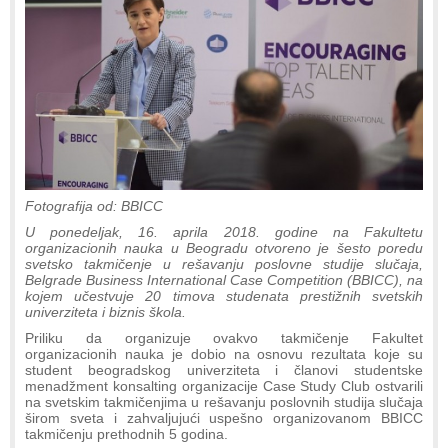
Fotografija od: BBICC
U ponedeljak, 16. aprila 2018. godine na Fakultetu
organizacionih nauka u Beogradu otvoreno je šesto poredu
svetsko takmičenje u rešavanju poslovne studije slučaja,
Belgrade Business International Case Competition (BBICC), na
kojem učestvuje 20 timova studenata prestižnih svetskih
univerziteta i biznis škola.
Priliku da organizuje ovakvo takmičenje Fakultet
organizacionih nauka je dobio na osnovu rezultata koje su
student beogradskog univerziteta i članovi studentske
menadžment konsalting organizacije Case Study Club ostvarili
na svetskim takmičenjima u rešavanju poslovnih studija slučaja
širom sveta i zahvaljujući uspešno organizovanom BBICC
takmičenju prethodnih 5 godina.