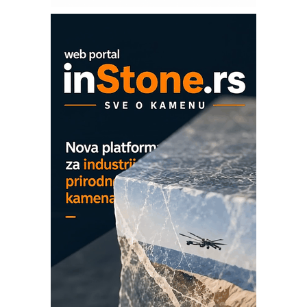
OBO sistemi mrežastih nosača kablova
Proizvodnja iC7 Hybrid 1500 VDC
mrežnog pretvarača sa tečnim
hlađenjem
COMBYPACK
EVOKS Maintenance Management