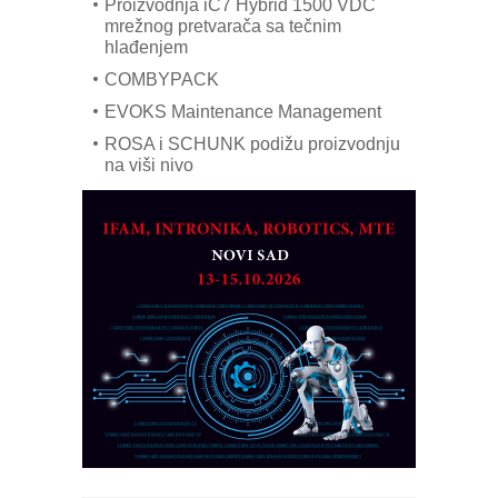
hlađenjem
COMBYPACK
EVOKS Maintenance Management
ROSA i SCHUNK podižu proizvodnju
na viši nivo
Detekcija različitih oblika
MAREX - Lim i mašine za savremena
rešenja
Marcom-plast d.o.o.- vaš pouzdan
partner
CTO - Prilagodite svoju toplinsku
obradu!
Razvoj asortimanskog pravca MINI-
PLC AKYTEC
AUKOM: Svetski standard metrologije
dostupan u Srbiji
MOTOMAN – NEXT-Robotika vođena
veštačkom inteligencijom