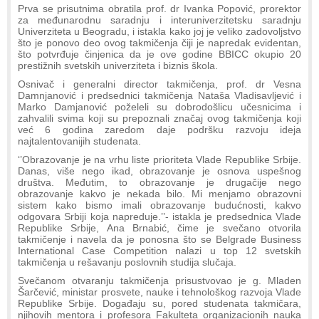
Prva se prisutnima obratila prof. dr Ivanka Popović, prorektor
za međunarodnu saradnju i interuniverzitetsku saradnju
Univerziteta u Beogradu, i istakla kako joj je veliko zadovoljstvo
što je ponovo deo ovog takmičenja čiji je napredak evidentan,
što potvrđuje činjenica da je ove godine BBICC okupio 20
prestižnih svetskih univerziteta i biznis škola.
Osnivač i generalni director takmičenja, prof. dr Vesna
Damnjanović i predsednici takmičenja Nataša Vladisavljević i
Marko Damjanović poželeli su dobrodošlicu učesnicima i
zahvalili svima koji su prepoznali značaj ovog takmičenja koji
već 6 godina zaredom daje podršku razvoju ideja
najtalentovanijih studenata.
‘’Obrazovanje je na vrhu liste prioriteta Vlade Republike Srbije.
Danas, više nego ikad, obrazovanje je osnova uspešnog
društva. Međutim, to obrazovanje je drugačije nego
obrazovanje kakvo je nekada bilo. Mi menjamo obrazovni
sistem kako bismo imali obrazovanje budućnosti, kakvo
odgovara Srbiji koja napreduje.’’- istakla je predsednica Vlade
Republike Srbije, Ana Brnabić, čime je svečano otvorila
takmičenje i navela da je ponosna što se Belgrade Business
International Case Competition nalazi u top 12 svetskih
takmičenja u rešavanju poslovnih studija slučaja.
Svečanom otvaranju takmičenja prisustvovao je g. Mladen
Šarčević, ministar prosvete, nauke i tehnološkog razvoja Vlade
Republike Srbije. Događaju su, pored studenata takmičara,
njihovih mentora i profesora Fakulteta organizacionih nauka