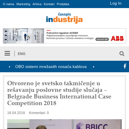
Log In
O nama
Marketing
Arhiva
Kontakt
Pretplata
ENG
OBO sistemi mrežastih nosača kablova
Novi zakon o industrij
Otvoreno je svetsko takmičenje u
rešavanju poslovne studije slučaja –
Belgrade Business International Case
Competition 2018
16.04.2018
Komentari: 0