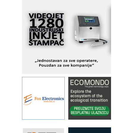
I.SAFE MOBILE revolucioniše
industrijsku automatizaciju
pionirskimmobile operator PANEL-OM
Fleksibilno stezanje i brzo
podešavanje u proizvodnji prototipova
KIP KOP – napredna rešenja za
savremene industrijske i logističke
objekte
Alba d.o.o. – 35 godina preciznosti u
metrologiji i pametnim dozirnim
rešenjima
IBeRTIM - oprema za ispitivanje
kontrole kvaliteta
STAUFF – Komponente koje
povećavaju pouzdanost hidrauličkih
sistema
YAMADA pumpe – japanska
pouzdanost u transferu fluida
Filtration Group Industrial – Napredna