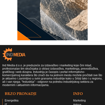
Ind Media d.o.o. je preduzeće za izdavaštvo i marketing koje čini mlad,
profesionalan tim stručnjaka iz oblasi izdavaštva, marketinga, prevodilaštva,
grafičkog i web dizajna. Industrija je časopis i portal informativno-
komercijalnog karaktera što znači da na jednom mestu možete pročitati sve što
je aktuelno i zanimljivo u svim granama industrije kako u Srbiji tako i u regionu,
ali i van njega. "Industrija" - odgovor na potrebu industrijskog sektora za
modernim i aktuelnim informacijama.
BRZO PRONADJI
INFO
Energetika
Marketing
IT
Arhiva