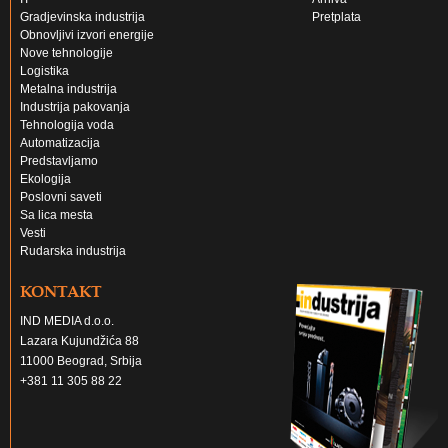
Gradjevinska industrija
Pretplata
Obnovljivi izvori energije
Nove tehnologije
Logistika
Metalna industrija
Industrija pakovanja
Tehnologija voda
Automatizacija
Predstavljamo
Ekologija
Poslovni saveti
Sa lica mesta
Vesti
Rudarska industrija
KONTAKT
IND MEDIA d.o.o.
Lazara Kujundžića 88
11000 Beograd, Srbija
+381 11 305 88 22