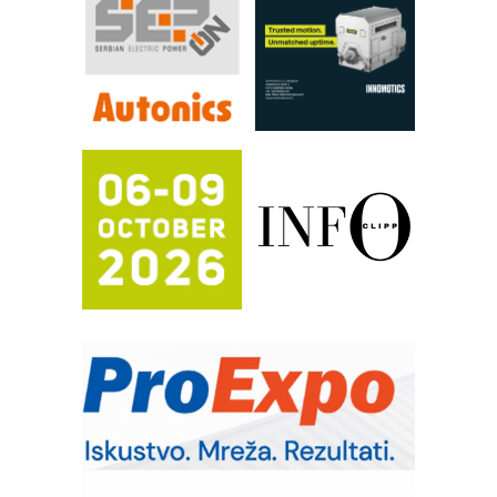
rešenja za filtraciju u hidrauličkim i
procesnim sistemima
RILINEX kompanije Rittal
FANUC: Najbolje za vašu pametnu
automatizaciju
Efikasno upravljanje energijom
Automatizacija pakovanja · Display
(Shelf-Ready) omotnice
Potpuna efikasnost bez složenih
sistema
Trajna oznaka kao dugoročna korist
Bezbednost na prvom mestu!
IB BLUMENAUER - više od 40 godina
poverenja u industriji
RMQ-TITAN ADVANCED INDICATOR
– Pametna signalizacija za efikasnije
upravljanje mašinama
Mitutoyo Crysta-Apex V PLUS: Nova
era CNC merenja