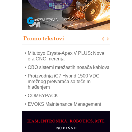
Trajna oznaka kao dugoročna korist
Bezbednost na prvom mestu!
IB BLUMENAUER - više od 40 godina
poverenja u industriji
Promo tekstovi
Art Utopia Studio – vizuelne priče
industrije i biznisa
Mitutoyo Crysta-Apex V PLUS: Nova
era CNC merenja
OBO sistemi mrežastih nosača kablova
Proizvodnja iC7 Hybrid 1500 VDC
mrežnog pretvarača sa tečnim
hlađenjem
COMBYPACK
EVOKS Maintenance Management
ROSA i SCHUNK podižu proizvodnju
na viši nivo
Detekcija različitih oblika