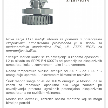
Nova serija LED svetiljki Morion za primenu u potencijalno
eksplozivnim atmosferama proizvedena je u skladu sa
međunarodnim standardima EAC, UL, ATEX, IECEx za
nepropaljivo kućište.
Svetiljka Morion koristi se za osvetljenje u zonama opasnosti 1
i 2 (u skladu sa SRPS EN 60079) od potencijalno eksplozivnih
atmosfera, kako u zatvorenom, tako i na otvorenom.
Radna temperatura okoline svetiljke od -60 ° C do + 55 ° C
omogućuje upotrebu u ekstremnim klimatskim uslovima.
Širok raspon snaga od 40 do 160 W omogućuje Morionu da se
koristi za rešavanje apsolutno bilo koga zadatka pri
osvetljavanju prostora ugroženih potencijalno eksplozivnim
atmosferama na različitim visinama.
Morion ima devet (9) različitih načina montaže koji se mogu
birati po potrebi.