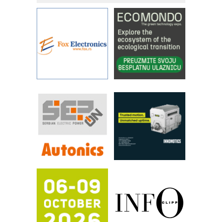
objekte
Alba d.o.o. – 35 godina preciznosti u
metrologiji i pametnim dozirnim
rešenjima
IBeRTIM - oprema za ispitivanje
kontrole kvaliteta
STAUFF – Komponente koje
povećavaju pouzdanost hidrauličkih
sistema
YAMADA pumpe – japanska
pouzdanost u transferu fluida
Filtration Group Industrial – Napredna
rešenja za filtraciju u hidrauličkim i
procesnim sistemima
RILINEX kompanije Rittal
FANUC: Najbolje za vašu pametnu
automatizaciju
Efikasno upravljanje energijom
Automatizacija pakovanja · Display