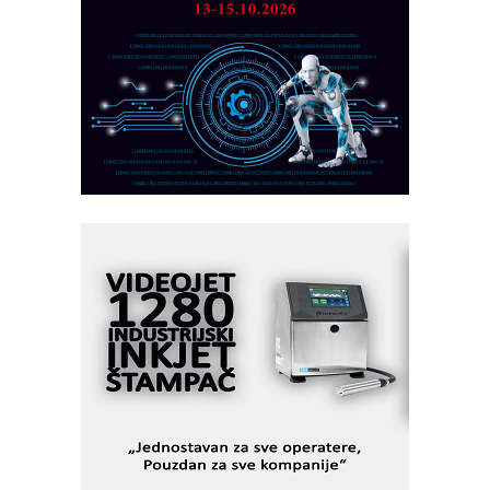
MAREX - Lim i mašine za savremena
rešenja
Marcom-plast d.o.o.- vaš pouzdan
partner
CTO - Prilagodite svoju toplinsku
obradu!
Razvoj asortimanskog pravca MINI-
PLC AKYTEC
AUKOM: Svetski standard metrologije
dostupan u Srbiji
MOTOMAN – NEXT-Robotika vođena
veštačkom inteligencijom
I.SAFE MOBILE revolucioniše
industrijsku automatizaciju
pionirskimmobile operator PANEL-OM
Fleksibilno stezanje i brzo
podešavanje u proizvodnji prototipova
KIP KOP – napredna rešenja za
savremene industrijske i logističke