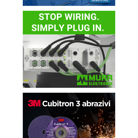
Automatizacija pakovanja · Display
(Shelf-Ready) omotnice
Potpuna efikasnost bez složenih
sistema