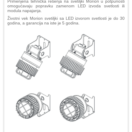
Primenjena tehnička rešenja na svetiljki Morion u potpunosti
omogućavaju popravku zamenom LED izvoda svetlosti ili
modula napajanja.
Životni vek Morion svetiljki sa LED izvorom svetlosti je do 30
godina, a garancija na iste je 5 godina.