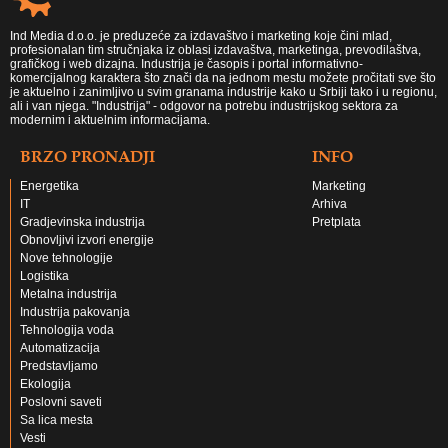
Ind Media d.o.o. je preduzeće za izdavaštvo i marketing koje čini mlad,
profesionalan tim stručnjaka iz oblasi izdavaštva, marketinga, prevodilaštva,
grafičkog i web dizajna. Industrija je časopis i portal informativno-
komercijalnog karaktera što znači da na jednom mestu možete pročitati sve što
je aktuelno i zanimljivo u svim granama industrije kako u Srbiji tako i u regionu,
ali i van njega. "Industrija" - odgovor na potrebu industrijskog sektora za
modernim i aktuelnim informacijama.
BRZO PRONADJI
INFO
Energetika
Marketing
IT
Arhiva
Gradjevinska industrija
Pretplata
Obnovljivi izvori energije
Nove tehnologije
Logistika
Metalna industrija
Industrija pakovanja
Tehnologija voda
Automatizacija
Predstavljamo
Ekologija
Poslovni saveti
Sa lica mesta
Vesti