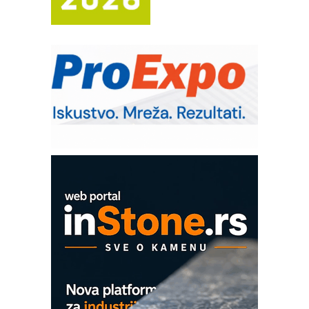
(Shelf-Ready) omotnice
Potpuna efikasnost bez složenih
sistema
Trajna oznaka kao dugoročna korist
Bezbednost na prvom mestu!
IB BLUMENAUER - više od 40 godina
poverenja u industriji
Art Utopia Studio – vizuelne priče
industrije i biznisa
Mitutoyo Crysta-Apex V PLUS: Nova
era CNC merenja
OBO sistemi mrežastih nosača kablova
Proizvodnja iC7 Hybrid 1500 VDC
mrežnog pretvarača sa tečnim
hlađenjem
COMBYPACK