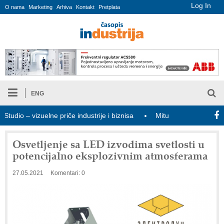
Log In
O nama
Marketing
Arhiva
Kontakt
Pretplata
ENG
io – vizuelne priče industrije i biznisa
Mitutoyo Crysta-Apex V P
Osvetljenje sa LED izvodima svetlosti u
potencijalno eksplozivnim atmosferama
27.05.2021
Komentari: 0