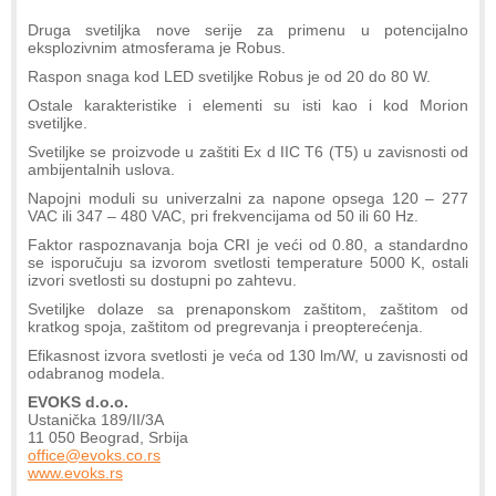
Druga svetiljka nove serije za primenu u potencijalno
eksplozivnim atmosferama je Robus.
Raspon snaga kod LED svetiljke Robus je od 20 do 80 W.
Ostale karakteristike i elementi su isti kao i kod Morion
svetiljke.
Svetiljke se proizvode u zaštiti Ex d IIC T6 (T5) u zavisnosti od
ambijentalnih uslova.
Napojni moduli su univerzalni za napone opsega 120 – 277
VAC ili 347 – 480 VAC, pri frekvencijama od 50 ili 60 Hz.
Faktor raspoznavanja boja CRI je veći od 0.80, a standardno
se isporučuju sa izvorom svetlosti temperature 5000 K, ostali
izvori svetlosti su dostupni po zahtevu.
Svetiljke dolaze sa prenaponskom zaštitom, zaštitom od
kratkog spoja, zaštitom od pregrevanja i preopterećenja.
Efikasnost izvora svetlosti je veća od 130 lm/W, u zavisnosti od
odabranog modela.
EVOKS d.o.o.
Ustanička 189/II/3A
11 050 Beograd, Srbija
office@evoks.co.rs
www.evoks.rs