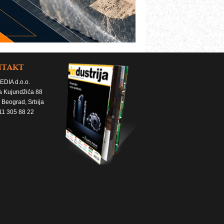
NTAKT
EDIA d.o.o.
a Kujundžića 88
 Beograd, Srbija
11 305 88 22