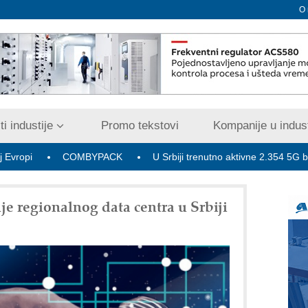
O
i industije
Promo tekstovi
Kompanije u indust
COMBYPACK
U Srbiji trenutno aktivne 2.354 5G bazne radio
je regionalnog data centra u Srbiji