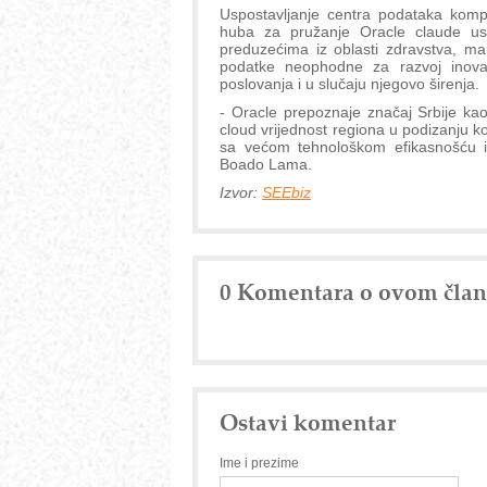
Uspostavljanje centra podataka kompa
huba za pružanje Oracle claude us
preduzećima iz oblasti zdravstva, mal
podatke neophodne za razvoj inovac
poslovanja i u slučaju njegovo širenja.
- Oracle prepoznaje značaj Srbije ka
cloud vrijednost regiona u podizanju k
sa većom tehnološkom efikasnošću i 
Boado Lama.
Izvor:
SEEbiz
0 Komentara o ovom čla
Ostavi komentar
Ime i prezime