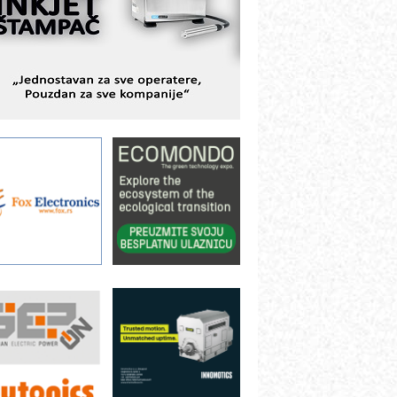
BeRTIM - oprema za ispitivanje
ontrole kvaliteta
TAUFF – Komponente koje
ovećavaju pouzdanost hidrauličkih
istema
AMADA pumpe – japanska
ouzdanost u transferu fluida
iltration Group Industrial – Napredna
ešenja za filtraciju u hidrauličkim i
rocesnim sistemima
rt Utopia Studio – vizuelne priče
ndustrije i biznisa
ILINEX kompanije Rittal
ANUC: Najbolje za vašu pametnu
utomatizaciju
fikasno upravljanje energijom
utomatizacija pakovanja · Display
Shelf-Ready) omotnice
roizvodnja iC7 Hybrid 1500 VDC