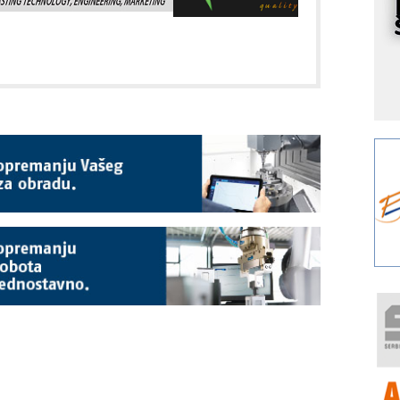
I
k
S
p
s
Y
p
F
r
p
A
i
R
F
a
E
A
(
P