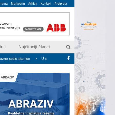
 nama
Marketing
Arhiva
Kontakt
Pretplata
riji
Najčitaniji članci
-stanice
U susret 15. Savetovanju o elektrodistributivnim mreža