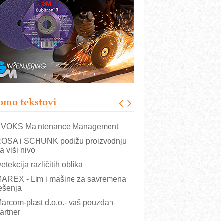
rajna oznaka kao dugoročna korist
ezbednost na prvom mestu!
B BLUMENAUER - više od 40 godina
overenja u industriji
RMQ-TITAN ADVANCED INDICATOR
 Pametna signalizacija za efikasnije
pravljanje mašinama
igurnije ispitivanje transformatora u
olarnim elektranama i vetroparkovima
omo tekstovi
COMBYPACK
VOKS Maintenance Management
OSA i SCHUNK podižu proizvodnju
a viši nivo
etekcija različitih oblika
AREX - Lim i mašine za savremena
ešenja
arcom-plast d.o.o.- vaš pouzdan
artner