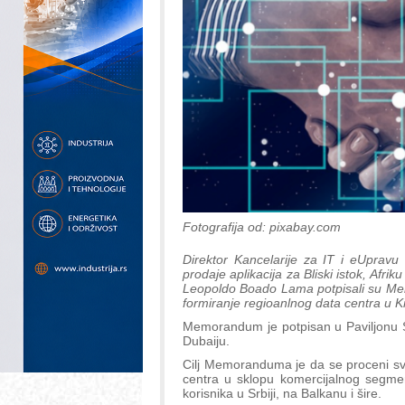
Fotografija od: pixabay.com
Direktor Kancelarije za IT i eUpravu 
prodaje aplikacija za Bliski istok, Afri
Leopoldo Boado Lama potpisali su Me
formiranje regioanlnog data centra u 
Memorandum je potpisan u Paviljonu S
Dubaiju.
Cilj Memoranduma je da se proceni sv
centra u sklopu komercijalnog segme
korisnika u Srbiji, na Balkanu i šire.