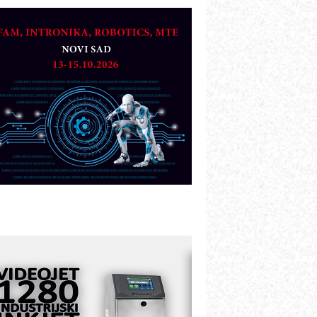
TO - Prilagodite svoju toplinsku
bradu!
azvoj asortimanskog pravca MINI-
PLC AKYTEC
UKOM: Svetski standard metrologije
ostupan u Srbiji
OTOMAN – NEXT-Robotika vođena
eštačkom inteligencijom
.SAFE MOBILE revolucioniše
ndustrijsku automatizaciju
ionirskimmobile operator PANEL-OM
leksibilno stezanje i brzo
odešavanje u proizvodnji prototipova
IP KOP – napredna rešenja za
avremene industrijske i logističke
bjekte
lba d.o.o. – 35 godina preciznosti u
etrologiji i pametnim dozirnim
ešenjima