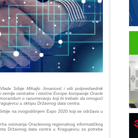
Vlade Srbije Mihajlo Jovanović i viši potpredsednik
ku i zemlje centralne i istočne Evrope kompanije Oracle
morandum o razumevanju koji bi trebalo da omogući
Kragujevcu u sklopu Državnog data centra.
rbije na ovogodišnjem Expo 2020 koji se održava u
rha osnivanja Oracleovog regionalnog informatičkog
nta Državnog data centra u Kragujevcu za potrebe