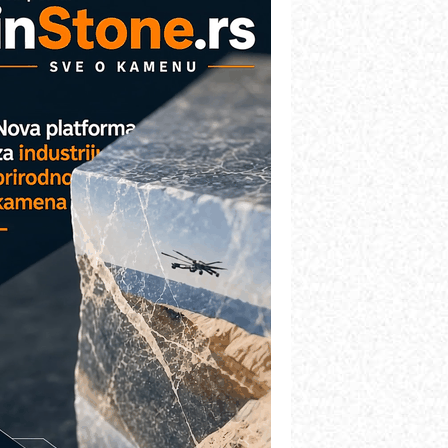
AREX - Lim i mašine za savremena
ešenja