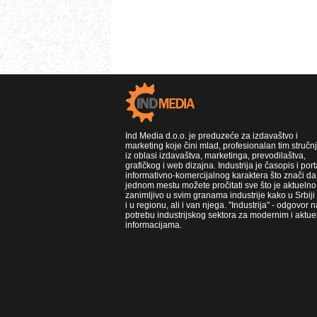
Ind Media d.o.o. je preduzeće za izdavaštvo i
marketing koje čini mlad, profesionalan tim stručn
iz oblasi izdavaštva, marketinga, prevodilaštva,
grafičkog i web dizajna. Industrija je časopis i port
informativno-komercijalnog karaktera što znači da
jednom mestu možete pročitati sve što je aktuelno 
zanimljivo u svim granama industrije kako u Srbiji
i u regionu, ali i van njega. "Industrija" - odgovor n
potrebu industrijskog sektora za modernim i aktue
informacijama.