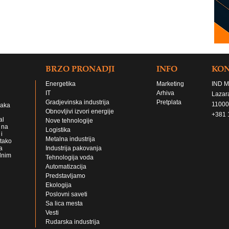
BRZO PRONADJI
INFO
KO
Energetika
Marketing
IND M
IT
Arhiva
Lazar
Gradjevinska industrija
Pretplata
11000
jaka
Obnovljivi izvori energije
+381 
al
Nove tehnologije
 na
Logistika
i
Metalna industrija
 tako
a
Industrija pakovanja
lnim
Tehnologija voda
Automatizacija
Predstavljamo
Ekologija
Poslovni saveti
Sa lica mesta
Vesti
Rudarska industrija