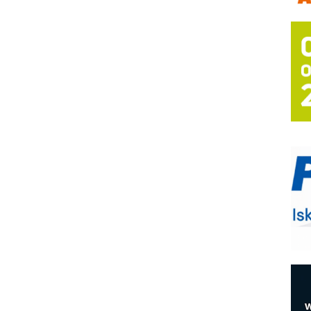
m
h
P
s
T
B
I
p
–
u
S
s
E
R
n
D