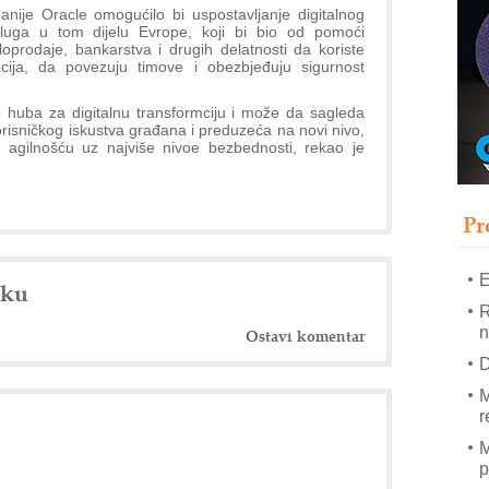
T
nije Oracle omogućilo bi uspostavljanje digitalnog
luga u tom dijelu Evrope, koji bi bio od pomoći
B
oprodaje, bankarstva i drugih delatnosti da koriste
ija, da povezuju timove i obezbjeđuju sigurnost
I
p
o huba za digitalnu transformciju i može da sagleda
orisničkog iskustva građana i preduzeća na novi nivo,
–
agilnošću uz najviše nivoe bezbednosti, rekao je
u
S
s
Pr
E
nku
R
n
Ostavi komentar
D
M
r
M
p