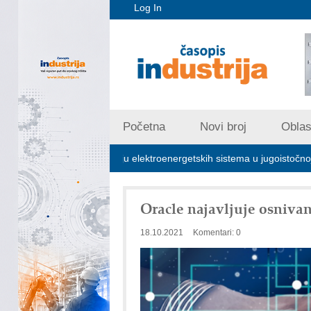
Log In
Početna
Novi broj
Oblast
na za stabilizaciju elektroenergetskih sistema u jugoistočnoj Evropi
Oracle najavljuje osnivan
18.10.2021
Komentari: 0