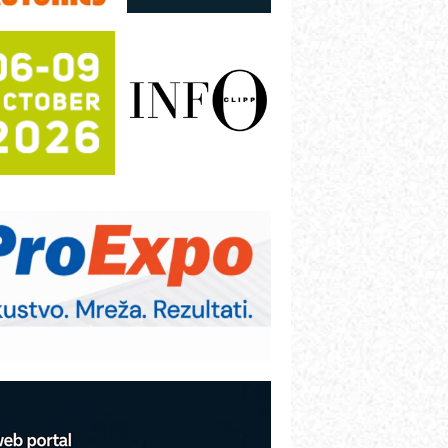
režnog pretvarača sa tečnim
lađenjem
otpuna efikasnost bez složenih
istema
rajna oznaka kao dugoročna korist
ezbednost na prvom mestu!
B BLUMENAUER - više od 40 godina
overenja u industriji
RMQ-TITAN ADVANCED INDICATOR
 Pametna signalizacija za efikasnije
pravljanje mašinama
igurnije ispitivanje transformatora u
olarnim elektranama i vetroparkovima
COMBYPACK
VOKS Maintenance Management
OSA i SCHUNK podižu proizvodnju
a viši nivo
etekcija različitih oblika