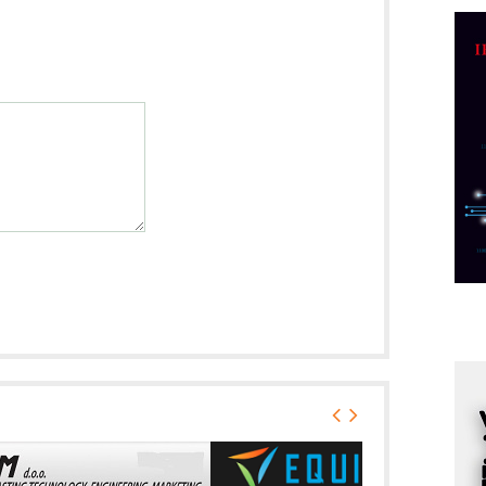
C
o
R
A
d
M
v
I
i
p
F
p
K
s
o
A
m
r