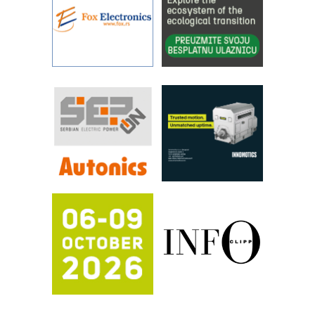
IBeRTIM - oprema za ispitivanje
kontrole kvaliteta
STAUFF – Komponente koje
povećavaju pouzdanost hidrauličkih
sistema
YAMADA pumpe – japanska
pouzdanost u transferu fluida
Filtration Group Industrial – Napredna
rešenja za filtraciju u hidrauličkim i
procesnim sistemima
RILINEX kompanije Rittal
FANUC: Najbolje za vašu pametnu
automatizaciju
Efikasno upravljanje energijom
Automatizacija pakovanja · Display
(Shelf-Ready) omotnice
Potpuna efikasnost bez složenih
sistema