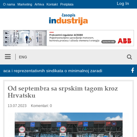
Log In
O nama
Marketing
Arhiva
Kontakt
Pretplata
ENG
 i reprezentativnih sindikata o minimalnoj zaradi za 2027.
RMQ-TI
Od septembra sa srpskim tagom kroz
Hrvatsku
13.07.2023
Komentari: 0