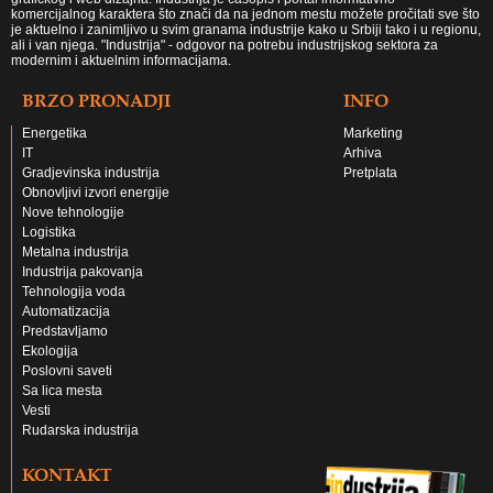
komercijalnog karaktera što znači da na jednom mestu možete pročitati sve što
je aktuelno i zanimljivo u svim granama industrije kako u Srbiji tako i u regionu,
ali i van njega. "Industrija" - odgovor na potrebu industrijskog sektora za
modernim i aktuelnim informacijama.
BRZO PRONADJI
INFO
Energetika
Marketing
IT
Arhiva
Gradjevinska industrija
Pretplata
Obnovljivi izvori energije
Nove tehnologije
Logistika
Metalna industrija
Industrija pakovanja
Tehnologija voda
Automatizacija
Predstavljamo
Ekologija
Poslovni saveti
Sa lica mesta
Vesti
Rudarska industrija
KONTAKT