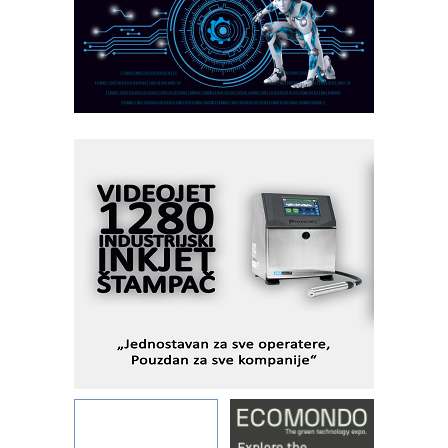
MAREX - Lim i mašine za savremena
rešenja
Marcom-plast d.o.o.- vaš pouzdan
partner
CTO - Prilagodite svoju toplinsku
obradu!
Razvoj asortimanskog pravca MINI-
PLC AKYTEC
AUKOM: Svetski standard metrologije
dostupan u Srbiji
MOTOMAN – NEXT-Robotika vođena
veštačkom inteligencijom
Fleksibilno stezanje i brzo
podešavanje u proizvodnji prototipova
KIP KOP – napredna rešenja za
savremene industrijske i logističke
objekte
Alba d.o.o. – 35 godina preciznosti u
metrologiji i pametnim dozirnim
rešenjima