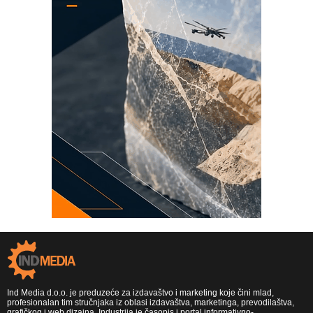
Ind Media d.o.o. je preduzeće za izdavaštvo i marketing koje čini mlad,
profesionalan tim stručnjaka iz oblasi izdavaštva, marketinga, prevodilaštva,
grafičkog i web dizajna. Industrija je časopis i portal informativno-