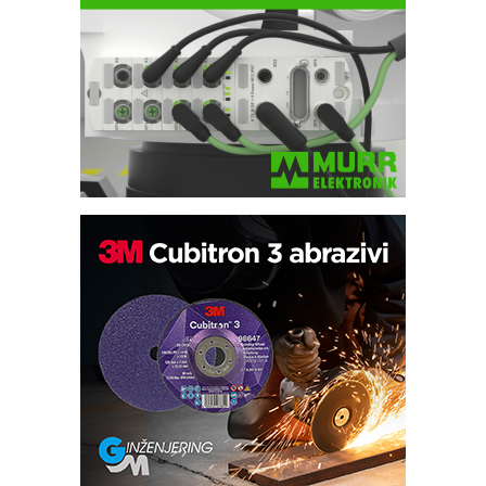
Efikasno upravljanje energijom
Automatizacija pakovanja · Display
(Shelf-Ready) omotnice
Potpuna efikasnost bez složenih
sistema
Trajna oznaka kao dugoročna korist
Bezbednost na prvom mestu!