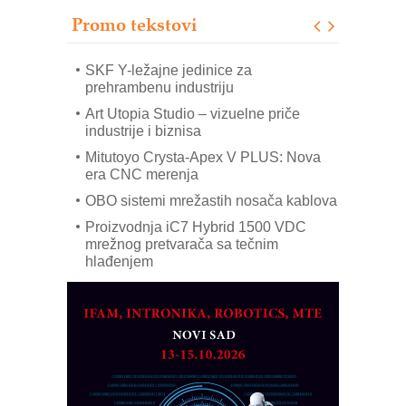
RMQ-TITAN ADVANCED INDICATOR
Promo tekstovi
– Pametna signalizacija za efikasnije
upravljanje mašinama
SKF Y-ležajne jedinice za
prehrambenu industriju
Art Utopia Studio – vizuelne priče
industrije i biznisa
Mitutoyo Crysta-Apex V PLUS: Nova
era CNC merenja
OBO sistemi mrežastih nosača kablova
Proizvodnja iC7 Hybrid 1500 VDC
mrežnog pretvarača sa tečnim
hlađenjem
COMBYPACK
EVOKS Maintenance Management
ROSA i SCHUNK podižu proizvodnju
na viši nivo
Detekcija različitih oblika