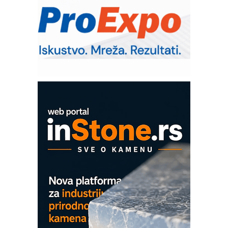
Trajna oznaka kao dugoročna korist
Bezbednost na prvom mestu!
RMQ-TITAN ADVANCED INDICATOR
– Pametna signalizacija za efikasnije
upravljanje mašinama
SKF Y-ležajne jedinice za
prehrambenu industriju
Art Utopia Studio – vizuelne priče
industrije i biznisa
Mitutoyo Crysta-Apex V PLUS: Nova
era CNC merenja
OBO sistemi mrežastih nosača kablova