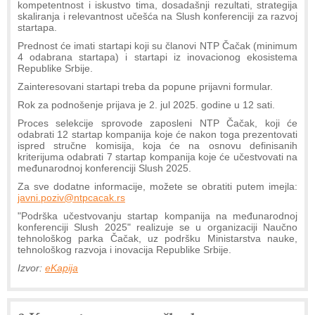
kompetentnost i iskustvo tima, dosadašnji rezultati, strategija
skaliranja i relevantnost učešća na Slush konferenciji za razvoj
startapa.
Prednost će imati startapi koji su članovi NTP Čačak (minimum
4 odabrana startapa) i startapi iz inovacionog ekosistema
Republike Srbije.
Zainteresovani startapi treba da popune prijavni formular.
Rok za podnošenje prijava je 2. jul 2025. godine u 12 sati.
Proces selekcije sprovode zaposleni NTP Čačak, koji će
odabrati 12 startap kompanija koje će nakon toga prezentovati
ispred stručne komisija, koja će na osnovu definisanih
kriterijuma odabrati 7 startap kompanija koje će učestvovati na
međunarodnoj konferenciji Slush 2025.
Za sve dodatne informacije, možete se obratiti putem imejla:
javni.poziv@ntpcacak.rs
"Podrška učestvovanju startap kompanija na međunarodnoj
konferenciji Slush 2025" realizuje se u organizaciji Naučno
tehnološkog parka Čačak, uz podršku Ministarstva nauke,
tehnološkog razvoja i inovacija Republike Srbije.
Izvor:
eKapija