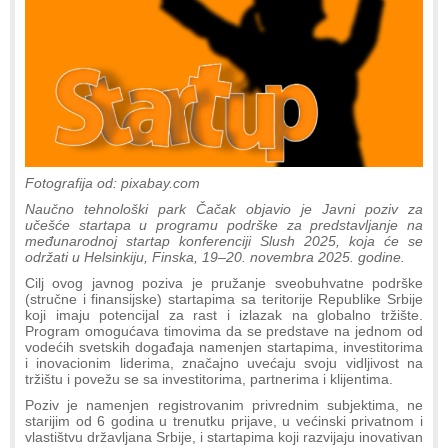
Fotografija od: pixabay.com
Naučno tehnološki park Čačak objavio je Javni poziv za
učešće startapa u programu podrške za predstavljanje na
međunarodnoj startap konferenciji Slush 2025, koja će se
održati u Helsinkiju, Finska, 19–20. novembra 2025. godine.
Cilj ovog javnog poziva je pružanje sveobuhvatne podrške
(stručne i finansijske) startapima sa teritorije Republike Srbije
koji imaju potencijal za rast i izlazak na globalno tržište.
Program omogućava timovima da se predstave na jednom od
vodećih svetskih događaja namenjen startapima, investitorima
i inovacionim liderima, značajno uvećaju svoju vidljivost na
tržištu i povežu se sa investitorima, partnerima i klijentima.
Poziv je namenjen registrovanim privrednim subjektima, ne
starijim od 6 godina u trenutku prijave, u većinski privatnom i
vlastištvu državljana Srbije, i startapima koji razvijaju inovativan