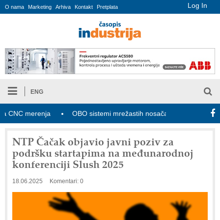
Log In
O nama
Marketing
Arhiva
Kontakt
Pretplata
ENG
NC merenja
OBO sistemi mrežastih nosača kablova
Novi za
NTP Čačak objavio javni poziv za
podršku startapima na međunarodnoj
konferenciji Slush 2025
18.06.2025
Komentari: 0