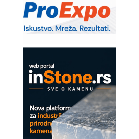
IB BLUMENAUER - više od 40 godina
poverenja u industriji
RMQ-TITAN ADVANCED INDICATOR
– Pametna signalizacija za efikasnije
upravljanje mašinama
Mitutoyo Crysta-Apex V PLUS: Nova
era CNC merenja
OBO sistemi mrežastih nosača kablova
Proizvodnja iC7 Hybrid 1500 VDC
mrežnog pretvarača sa tečnim
hlađenjem
COMBYPACK
EVOKS Maintenance Management