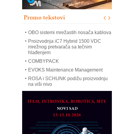
– Pametna signalizacija za efikasnije
upravljanje mašinama
Promo tekstovi
Mitutoyo Crysta-Apex V PLUS: Nova
era CNC merenja
OBO sistemi mrežastih nosača kablova
Proizvodnja iC7 Hybrid 1500 VDC
mrežnog pretvarača sa tečnim
hlađenjem
COMBYPACK
EVOKS Maintenance Management
ROSA i SCHUNK podižu proizvodnju
na viši nivo
Detekcija različitih oblika
MAREX - Lim i mašine za savremena
rešenja
Marcom-plast d.o.o.- vaš pouzdan
partner
CTO - Prilagodite svoju toplinsku