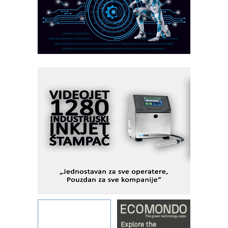
obradu!
Razvoj asortimanskog pravca MINI-
PLC AKYTEC
AUKOM: Svetski standard metrologije
dostupan u Srbiji
MOTOMAN – NEXT-Robotika vođena
veštačkom inteligencijom
I.SAFE MOBILE revolucioniše
industrijsku automatizaciju
pionirskimmobile operator PANEL-OM
Fleksibilno stezanje i brzo
podešavanje u proizvodnji prototipova
KIP KOP – napredna rešenja za
savremene industrijske i logističke
objekte
Alba d.o.o. – 35 godina preciznosti u
metrologiji i pametnim dozirnim
rešenjima
IBeRTIM - oprema za ispitivanje
kontrole kvaliteta