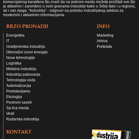
komercijalnog karaktera što znači da na jednom mestu možete pročitati sve što
je aktuelno i zanimljivo u svim granama industrije kako u Srbiji tako i u regionu,
ali i van njega. "Industrija" - odgovor na potrebu industrijskog sektora za
modernim i aktuelnim informacijama.
BRZO PRONADJI
INFO
Energetika
Marketing
IT
Arhiva
Gradjevinska industrija
Pretplata
Obnovljivi izvori energije
Nove tehnologije
Logistika
Metalna industrija
Industrija pakovanja
Tehnologija voda
Automatizacija
Predstavljamo
Ekologija
Poslovni saveti
Sa lica mesta
Vesti
Rudarska industrija
KONTAKT