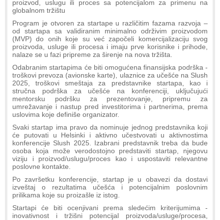
proizvod, uslugu ili proces sa potencijalom za primenu na
globalnom tržištu
Program je otvoren za startape u različitim fazama razvoja –
od startapa sa validiranim minimalno održivim proizvodom
(MVP) do onih koje su već započeli komercijalizaciju svog
proizvoda, usluge ili procesa i imaju prve korisnike i prihode,
nalaze se u fazi pripreme za širenje na nova tržišta.
Odabranim startapima će biti omogućena finansijska podrška -
troškovi prevoza (avionske karte), ulaznice za učešće na Slush
2025, troškovi smeštaja za predstavnike startapa, kao i
stručna podrška za učešće na konferenciji, uključujući
mentorsku podršku za prezentovanje, pripremu za
umrežavanje i nastup pred investitorima i partnerima, prema
uslovima koje definiše organizator.
Svaki startap ima pravo da nominuje jednog predstavnika koji
će putovati u Helsinki i aktivno učestvovati u aktivnostima
konferencije Slush 2025. Izabrani predstavnik treba da bude
osoba koja može verodostojno predstaviti startap, njegovu
viziju i proizvod/uslugu/proces kao i uspostaviti relevantne
poslovne kontakte.
Po završetku konferencije, startap je u obavezi da dostavi
izveštaj o rezultatima učešća i potencijalnim poslovnim
prilikama koje su proizašle iz istog.
Startapi će biti ocenjivani prema sledećim kriterijumima -
inovativnost i tržišni potencijal proizvoda/usluge/procesa,