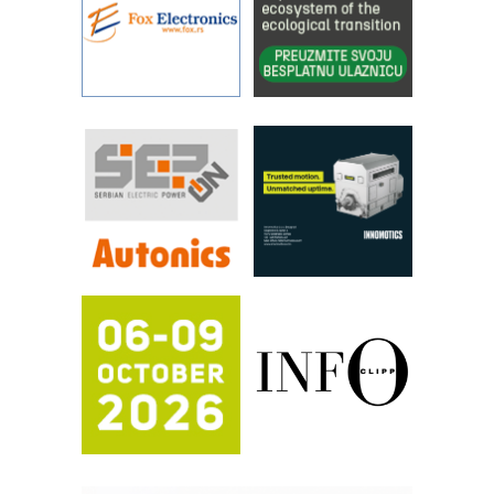
STAUFF – Komponente koje
povećavaju pouzdanost hidrauličkih
sistema
YAMADA pumpe – japanska
pouzdanost u transferu fluida
Filtration Group Industrial – Napredna
rešenja za filtraciju u hidrauličkim i
procesnim sistemima
RILINEX kompanije Rittal
FANUC: Najbolje za vašu pametnu
automatizaciju
Efikasno upravljanje energijom
Automatizacija pakovanja · Display
(Shelf-Ready) omotnice
Potpuna efikasnost bez složenih
sistema
Trajna oznaka kao dugoročna korist
Bezbednost na prvom mestu!