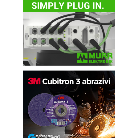
Potpuna efikasnost bez složenih
sistema
Trajna oznaka kao dugoročna korist
Bezbednost na prvom mestu!
IB BLUMENAUER - više od 40 godina
poverenja u industriji
RMQ-TITAN ADVANCED INDICATOR