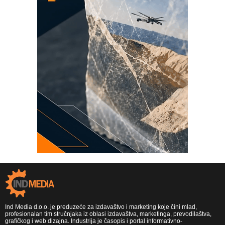
Ind Media d.o.o. je preduzeće za izdavaštvo i marketing koje čini mlad,
profesionalan tim stručnjaka iz oblasi izdavaštva, marketinga, prevodilaštva,
grafičkog i web dizajna. Industrija je časopis i portal informativno-