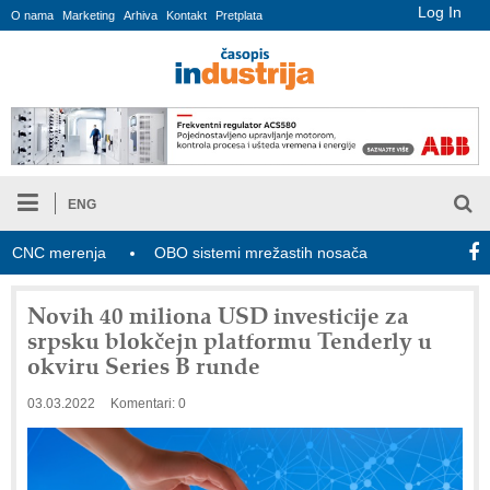
Log In
O nama
Marketing
Arhiva
Kontakt
Pretplata
ENG
NC merenja
OBO sistemi mrežastih nosača kablova
Novi za
Novih 40 miliona USD investicije za
srpsku blokčejn platformu Tenderly u
okviru Series B runde
03.03.2022
Komentari: 0