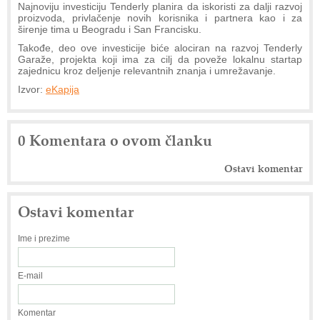
Najnoviju investiciju Tenderly planira da iskoristi za dalji razvoj
proizvoda, privlačenje novih korisnika i partnera kao i za
širenje tima u Beogradu i San Francisku.
Takođe, deo ove investicije biće alociran na razvoj Tenderly
Garaže, projekta koji ima za cilj da poveže lokalnu startap
zajednicu kroz deljenje relevantnih znanja i umrežavanje.
Izvor:
eKapija
0 Komentara o ovom članku
Ostavi komentar
Ostavi komentar
Ime i prezime
E-mail
Komentar