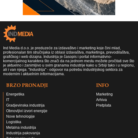
Ind Media d.o.o. je preduzeće za izdavaštvo i marketing koje čini mlad,
profesionalan tim stručnjaka iz oblasi izdavaštva, marketinga, prevodilaštva,
grafičkog i web dizajna. Industrija je časopis i portal informativno-
komercijalnog karaktera što znači da na jednom mestu možete pročitati sve što
je aktuelno i zanimljivo u svim granama industrije kako u Srbiji tako i u regionu,
ali i van njega. "Industrija" - odgovor na potrebu industrijskog sektora za
modernim i aktuelnim informacijama.
BRZO PRONADJI
INFO
Energetika
Marketing
IT
Arhiva
Gradjevinska industrija
Pretplata
Obnovljivi izvori energije
Nove tehnologije
Logistika
Metalna industrija
Industrija pakovanja