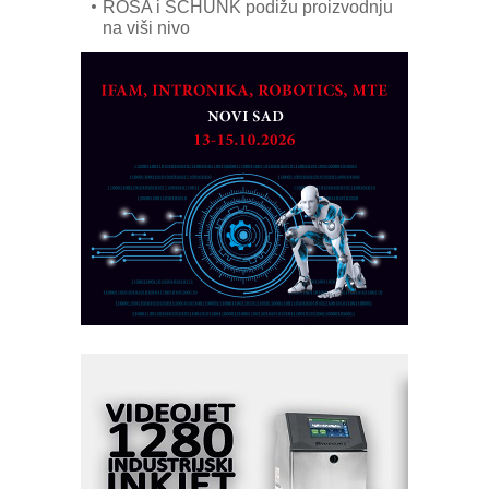
ROSA i SCHUNK podižu proizvodnju
na viši nivo
Detekcija različitih oblika
MAREX - Lim i mašine za savremena
rešenja
Marcom-plast d.o.o.- vaš pouzdan
partner
CTO - Prilagodite svoju toplinsku
obradu!
Razvoj asortimanskog pravca MINI-
PLC AKYTEC
AUKOM: Svetski standard metrologije
dostupan u Srbiji
MOTOMAN – NEXT-Robotika vođena
veštačkom inteligencijom
I.SAFE MOBILE revolucioniše
industrijsku automatizaciju
pionirskimmobile operator PANEL-OM
Fleksibilno stezanje i brzo