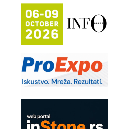
automatizaciju
Efikasno upravljanje energijom
Automatizacija pakovanja · Display
(Shelf-Ready) omotnice
Potpuna efikasnost bez složenih
sistema
Trajna oznaka kao dugoročna korist
Bezbednost na prvom mestu!
IB BLUMENAUER - više od 40 godina
poverenja u industriji
RMQ-TITAN ADVANCED INDICATOR
– Pametna signalizacija za efikasnije
upravljanje mašinama
Mitutoyo Crysta-Apex V PLUS: Nova
era CNC merenja
OBO sistemi mrežastih nosača kablova
Proizvodnja iC7 Hybrid 1500 VDC
mrežnog pretvarača sa tečnim
hlađenjem