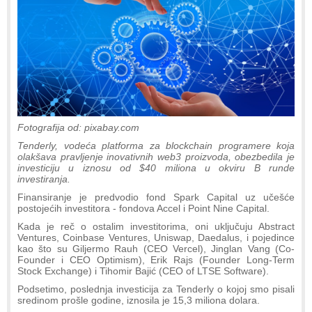
Fotografija od: pixabay.com
Tenderly, vodeća platforma za blockchain programere koja
olakšava pravljenje inovativnih web3 proizvoda, obezbedila je
investiciju u iznosu od $40 miliona u okviru B runde
investiranja.
Finansiranje je predvodio fond Spark Capital uz učešće
postojećih investitora - fondova Accel i Point Nine Capital.
Kada je reč o ostalim investitorima, oni uključuju Abstract
Ventures, Coinbase Ventures, Uniswap, Daedalus, i pojedince
kao što su Giljermo Rauh (CEO Vercel), Jinglan Vang (Co-
Founder i CEO Optimism), Erik Rajs (Founder Long-Term
Stock Exchange) i Tihomir Bajić (CEO of LTSE Software).
Podsetimo, poslednja investicija za Tenderly o kojoj smo pisali
sredinom prošle godine, iznosila je 15,3 miliona dolara.