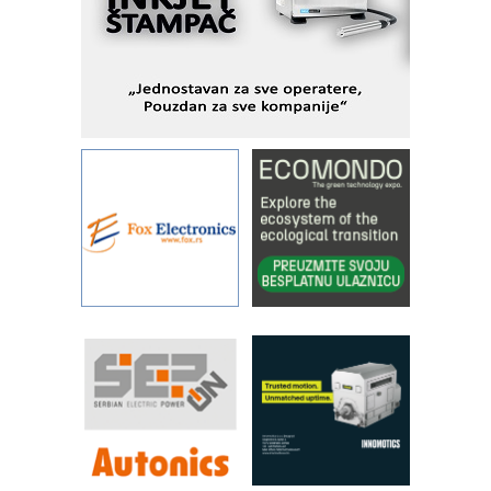
podešavanje u proizvodnji prototipova
KIP KOP – napredna rešenja za
savremene industrijske i logističke
objekte
Alba d.o.o. – 35 godina preciznosti u
metrologiji i pametnim dozirnim
rešenjima
IBeRTIM - oprema za ispitivanje
kontrole kvaliteta
STAUFF – Komponente koje
povećavaju pouzdanost hidrauličkih
sistema
YAMADA pumpe – japanska
pouzdanost u transferu fluida
Filtration Group Industrial – Napredna
rešenja za filtraciju u hidrauličkim i
procesnim sistemima
RILINEX kompanije Rittal
FANUC: Najbolje za vašu pametnu