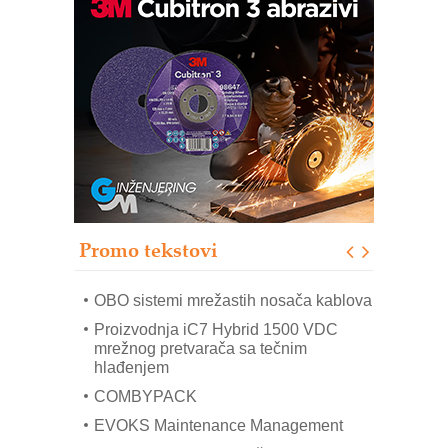
Potpuna efikasnost bez složenih
sistema
Trajna oznaka kao dugoročna korist
Bezbednost na prvom mestu!
IB BLUMENAUER - više od 40 godina
poverenja u industriji
RMQ-TITAN ADVANCED INDICATOR
– Pametna signalizacija za efikasnije
upravljanje mašinama
Promo tekstovi
Mitutoyo Crysta-Apex V PLUS: Nova
era CNC merenja
OBO sistemi mrežastih nosača kablova
Proizvodnja iC7 Hybrid 1500 VDC
mrežnog pretvarača sa tečnim
hlađenjem
COMBYPACK
EVOKS Maintenance Management