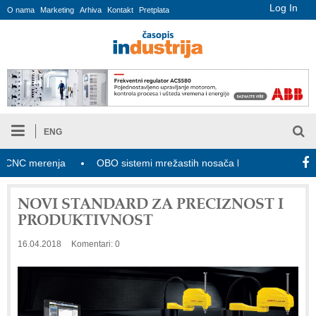
Log In
O nama
Marketing
Arhiva
Kontakt
Pretplata
ENG
 merenja
OBO sistemi mrežastih nosača kablova
Novi zako
NOVI STANDARD ZA PRECIZNOST I
PRODUKTIVNOST
16.04.2018
Komentari: 0