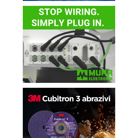
Potpuna efikasnost bez složenih
sistema
Trajna oznaka kao dugoročna korist
Bezbednost na prvom mestu!