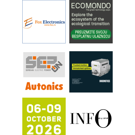
rešenjima
IBeRTIM - oprema za ispitivanje
kontrole kvaliteta
STAUFF – Komponente koje
povećavaju pouzdanost hidrauličkih
sistema
YAMADA pumpe – japanska
pouzdanost u transferu fluida
Filtration Group Industrial – Napredna
rešenja za filtraciju u hidrauličkim i
procesnim sistemima
RILINEX kompanije Rittal
FANUC: Najbolje za vašu pametnu
automatizaciju
Efikasno upravljanje energijom
Automatizacija pakovanja · Display
(Shelf-Ready) omotnice
Potpuna efikasnost bez složenih
sistema