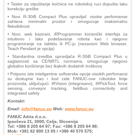
• Taster za otpuštanje kočnica na robotskoj ruci dopušta laku
korekciju greške
• Novi R-30iB Compact Plus upravljač visoke perfomanse
zahteva minimalni prostor i omogućuje maksimalnu
fleksibilnost
• Novi, web bazirani, iRProgrammer korisnički interfejs za
intuitivno i lako podešavanje robota kao i njegovo
programiranje na tabletu ili PC-ju (nezavisni Web browser,
Teach Pendant je opcija)
• Standardna izvedba upravljača R-30iB Compact Plus u
saglasnosti sa CE/NRTL normama, omogućuje njegovo
globalno korišćenje bez ikakvih dodatnih troškova
• Potpuno iste inteligentne softverske opcije visokih perfomansi
su dostupne kao i kod cele FANUC-ove robotske linije
proizvoda, uključujući: iRVision (integrisano), iRPickTool, force
sensing, conveyor tracking, fieldbus connectivity and
integrated safety
Kontakt:
Email:
info@fanuc.eu
Web:
www.fanuc.eu
FANUC Adria d.o.o.
Ipavčeva 21, 3000, Celje, Slovenija
Tel: +386 8 205 64 97; Fax: +386 8 205 64 98;
Mob: +381 62 800 13 05 / +386 40 570 575;