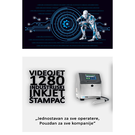
partner
CTO - Prilagodite svoju toplinsku
obradu!
Razvoj asortimanskog pravca MINI-
PLC AKYTEC
AUKOM: Svetski standard metrologije
dostupan u Srbiji
MOTOMAN – NEXT-Robotika vođena
veštačkom inteligencijom
I.SAFE MOBILE revolucioniše
industrijsku automatizaciju
pionirskimmobile operator PANEL-OM
Fleksibilno stezanje i brzo
podešavanje u proizvodnji prototipova
KIP KOP – napredna rešenja za
savremene industrijske i logističke
objekte
Alba d.o.o. – 35 godina preciznosti u
metrologiji i pametnim dozirnim