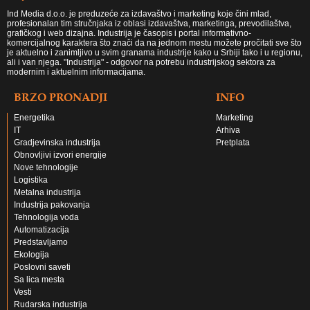
Ind Media d.o.o. je preduzeće za izdavaštvo i marketing koje čini mlad,
profesionalan tim stručnjaka iz oblasi izdavaštva, marketinga, prevodilaštva,
grafičkog i web dizajna. Industrija je časopis i portal informativno-
komercijalnog karaktera što znači da na jednom mestu možete pročitati sve što
je aktuelno i zanimljivo u svim granama industrije kako u Srbiji tako i u regionu,
ali i van njega. "Industrija" - odgovor na potrebu industrijskog sektora za
modernim i aktuelnim informacijama.
BRZO PRONADJI
INFO
Energetika
Marketing
IT
Arhiva
Gradjevinska industrija
Pretplata
Obnovljivi izvori energije
Nove tehnologije
Logistika
Metalna industrija
Industrija pakovanja
Tehnologija voda
Automatizacija
Predstavljamo
Ekologija
Poslovni saveti
Sa lica mesta
Vesti
Rudarska industrija