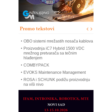
IB BLUMENAUER - više od 40 godina
poverenja u industriji
RMQ-TITAN ADVANCED INDICATOR
– Pametna signalizacija za efikasnije
upravljanje mašinama
Promo tekstovi
Mitutoyo Crysta-Apex V PLUS: Nova
era CNC merenja
OBO sistemi mrežastih nosača kablova
Proizvodnja iC7 Hybrid 1500 VDC
mrežnog pretvarača sa tečnim
hlađenjem
COMBYPACK
EVOKS Maintenance Management
ROSA i SCHUNK podižu proizvodnju
na viši nivo
Detekcija različitih oblika
MAREX - Lim i mašine za savremena
rešenja
Marcom-plast d.o.o.- vaš pouzdan