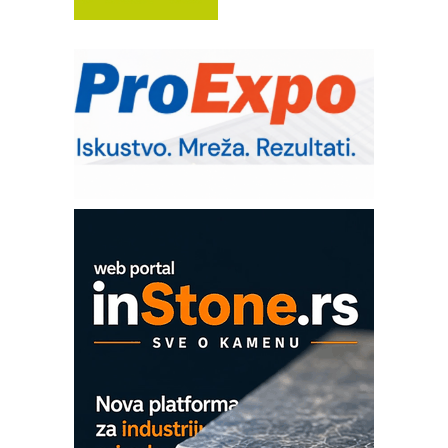
Trajna oznaka kao dugoročna korist
Bezbednost na prvom mestu!
IB BLUMENAUER - više od 40 godina
poverenja u industriji
RMQ-TITAN ADVANCED INDICATOR
– Pametna signalizacija za efikasnije
upravljanje mašinama
Mitutoyo Crysta-Apex V PLUS: Nova
era CNC merenja
OBO sistemi mrežastih nosača kablova
Proizvodnja iC7 Hybrid 1500 VDC
mrežnog pretvarača sa tečnim
hlađenjem
COMBYPACK
EVOKS Maintenance Management