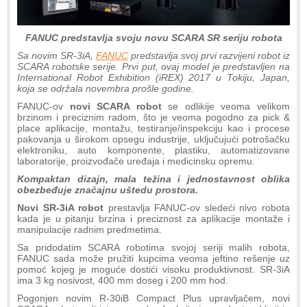
FANUC predstavlja svoju novu SCARA SR seriju robota
Sa novim SR-3iA,
FANUC
predstavlja svoj prvi razvijeni robot iz
SCARA robotske serije. Prvi put, ovaj model je predstavljen na
International Robot Exhibition (iREX) 2017 u Tokiju, Japan,
koja se održala novembra prošle godine.
FANUC-ov
novi SCARA robot
se odlikije veoma velikom
brzinom i preciznim radom, što je veoma pogodno za pick &
place aplikacije, montažu, testiranje/inspekciju kao i procese
pakovanja u širokom opsegu industrije, uključujući potrošačku
elektroniku, auto komponente, plastiku, automatizovane
laboratorije, proizvođače uređaja i medicinsku opremu.
Kompaktan dizajn, mala težina i jednostavnost oblika
obezbeđuje značajnu uštedu prostora.
Novi SR-3iA robot
prestavlja FANUC-ov sledeći nivo robota
kada je u pitanju brzina i preciznost za aplikacije montaže i
manipulacije radnim predmetima.
Sa pridodatim SCARA robotima svojoj seriji malih robota,
FANUC sada može pružiti kupcima veoma jeftino rešenje uz
pomoć kojeg je moguće dostići visoku produktivnost. SR-3iA
ima 3 kg nosivost, 400 mm doseg i 200 mm hod.
Pogonjen novim R-30iB Compact Plus upravljačem, novi