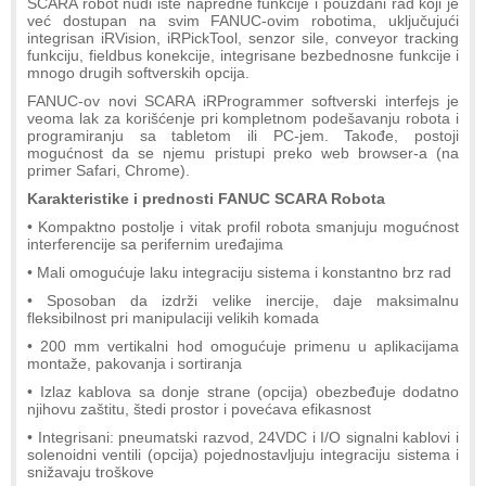
SCARA robot nudi iste napredne funkcije i pouzdani rad koji je
već dostupan na svim FANUC-ovim robotima, uključujući
integrisan iRVision, iRPickTool, senzor sile, conveyor tracking
funkciju, fieldbus konekcije, integrisane bezbednosne funkcije i
mnogo drugih softverskih opcija.
FANUC-ov novi SCARA iRProgrammer softverski interfejs je
veoma lak za korišćenje pri kompletnom podešavanju robota i
programiranju sa tabletom ili PC-jem. Takođe, postoji
mogućnost da se njemu pristupi preko web browser-a (na
primer Safari, Chrome).
Karakteristike i prednosti FANUC SCARA Robota
• Kompaktno postolje i vitak profil robota smanjuju mogućnost
interferencije sa perifernim uređajima
• Mali omogućuje laku integraciju sistema i konstantno brz rad
• Sposoban da izdrži velike inercije, daje maksimalnu
fleksibilnost pri manipulaciji velikih komada
• 200 mm vertikalni hod omogućuje primenu u aplikacijama
montaže, pakovanja i sortiranja
• Izlaz kablova sa donje strane (opcija) obezbeđuje dodatno
njihovu zaštitu, štedi prostor i povećava efikasnost
• Integrisani: pneumatski razvod, 24VDC i I/O signalni kablovi i
solenoidni ventili (opcija) pojednostavljuju integraciju sistema i
snižavaju troškove