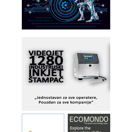
AUKOM: Svetski standard metrologije
dostupan u Srbiji
MOTOMAN – NEXT-Robotika vođena
veštačkom inteligencijom
I.SAFE MOBILE revolucioniše
industrijsku automatizaciju
pionirskimmobile operator PANEL-OM
Fleksibilno stezanje i brzo
podešavanje u proizvodnji prototipova
KIP KOP – napredna rešenja za
savremene industrijske i logističke
objekte
Alba d.o.o. – 35 godina preciznosti u
metrologiji i pametnim dozirnim
rešenjima
IBeRTIM - oprema za ispitivanje
kontrole kvaliteta
STAUFF – Komponente koje
povećavaju pouzdanost hidrauličkih
sistema