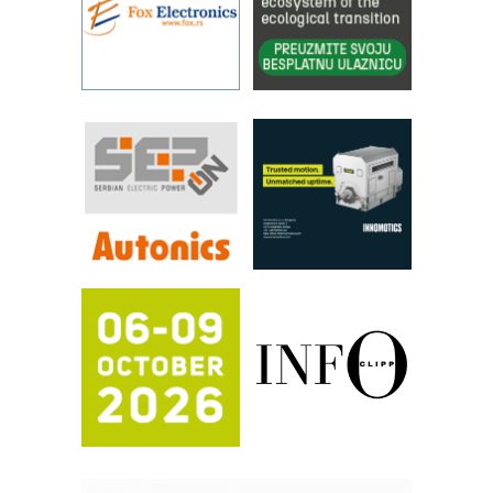
YAMADA pumpe – japanska
pouzdanost u transferu fluida
Filtration Group Industrial – Napredna
rešenja za filtraciju u hidrauličkim i
procesnim sistemima
RILINEX kompanije Rittal
FANUC: Najbolje za vašu pametnu
automatizaciju
Efikasno upravljanje energijom
Automatizacija pakovanja · Display
(Shelf-Ready) omotnice
Potpuna efikasnost bez složenih
sistema
Trajna oznaka kao dugoročna korist
Bezbednost na prvom mestu!
IB BLUMENAUER - više od 40 godina
poverenja u industriji
RMQ-TITAN ADVANCED INDICATOR