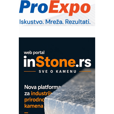
– Pametna signalizacija za efikasnije
upravljanje mašinama
Sigurnije ispitivanje transformatora u
solarnim elektranama i vetroparkovima
Pranje točkova na gradilištu- standard
modernog i odgovornog građenja
Proizvodnja iC7 Hybrid 1500 VDC
mrežnog pretvarača sa tečnim
hlađenjem
COMBYPACK
EVOKS Maintenance Management
ROSA i SCHUNK podižu proizvodnju
na viši nivo
Detekcija različitih oblika