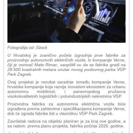
Fotografija od: iStock
U Hrvatskoj je zvanično počela izgradnja prve fabrike za
proizvodnju autonomnih električnih vozila. Iz kompanije Verne,
čiji je osnivač Mate Rimac, saopštili su da se fabrika gradi na
28.500 kvadratnih metara unutar novog poslovnog parka VGP
Park Zagreb.
Ovaj projekat je rezultat saradnje između kompanije Verne,
hrvatske kompanije koja razvija inovativni ekosistem za urbanu
autonomnu mobilnost, i panevropskog pružaoca
visokokvalitetnih logističkih i poluindustrijskih nekretnina VGP.
Proizvodna fabrika za autonomna električna vozila biće
izgrađena prema zahtevima i specifikacijama kompanije Verne,
dok će zgrada fabrike biti u vlasništvu VGP Park Zagreb.
Završetak radova na objektu planiran je za kraj ove godine, a
sa radom, prema planu projekta, fabrika počinje 2026. godine.