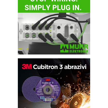
Bezbednost na prvom mestu!
IB BLUMENAUER - više od 40 godina
poverenja u industriji
RMQ-TITAN ADVANCED INDICATOR
– Pametna signalizacija za efikasnije
upravljanje mašinama
Sigurnije ispitivanje transformatora u
solarnim elektranama i vetroparkovima