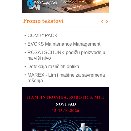
Pranje točkova na gradilištu- standard
modernog i odgovornog građenja
Proizvodnja iC7 Hybrid 1500 VDC
Promo tekstovi
mrežnog pretvarača sa tečnim
hlađenjem
COMBYPACK
EVOKS Maintenance Management
ROSA i SCHUNK podižu proizvodnju
na viši nivo
Detekcija različitih oblika
MAREX - Lim i mašine za savremena
rešenja
Marcom-plast d.o.o.- vaš pouzdan
partner
CTO - Prilagodite svoju toplinsku
obradu!
Razvoj asortimanskog pravca MINI-
PLC AKYTEC