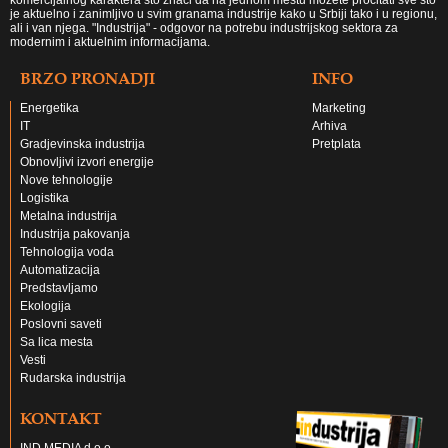
komercijalnog karaktera što znači da na jednom mestu možete pročitati sve što
je aktuelno i zanimljivo u svim granama industrije kako u Srbiji tako i u regionu,
ali i van njega. "Industrija" - odgovor na potrebu industrijskog sektora za
modernim i aktuelnim informacijama.
BRZO PRONADJI
INFO
Energetika
Marketing
IT
Arhiva
Gradjevinska industrija
Pretplata
Obnovljivi izvori energije
Nove tehnologije
Logistika
Metalna industrija
Industrija pakovanja
Tehnologija voda
Automatizacija
Predstavljamo
Ekologija
Poslovni saveti
Sa lica mesta
Vesti
Rudarska industrija
KONTAKT