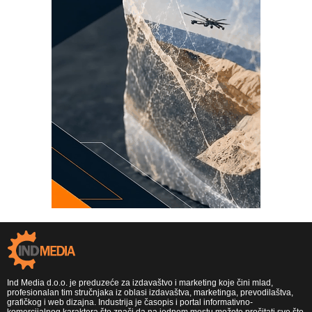
Ind Media d.o.o. je preduzeće za izdavaštvo i marketing koje čini mlad,
profesionalan tim stručnjaka iz oblasi izdavaštva, marketinga, prevodilaštva,
grafičkog i web dizajna. Industrija je časopis i portal informativno-