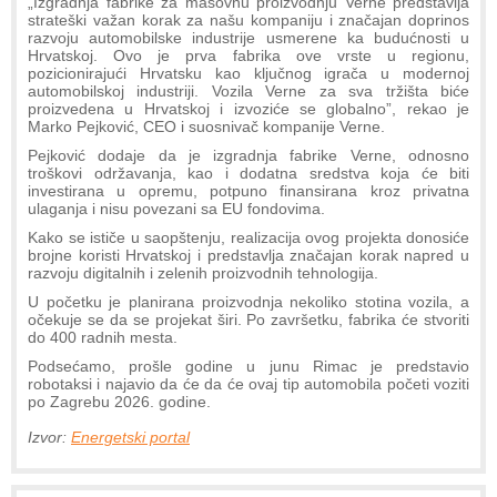
„Izgradnja fabrike za masovnu proizvodnju Verne predstavlja
strateški važan korak za našu kompaniju i značajan doprinos
razvoju automobilske industrije usmerene ka budućnosti u
Hrvatskoj. Ovo je prva fabrika ove vrste u regionu,
pozicionirajući Hrvatsku kao ključnog igrača u modernoj
automobilskoj industriji. Vozila Verne za sva tržišta biće
proizvedena u Hrvatskoj i izvoziće se globalno”, rekao je
Marko Pejković, CEO i suosnivač kompanije Verne.
Pejković dodaje da je izgradnja fabrike Verne, odnosno
troškovi održavanja, kao i dodatna sredstva koja će biti
investirana u opremu, potpuno finansirana kroz privatna
ulaganja i nisu povezani sa EU fondovima.
Kako se ističe u saopštenju, realizacija ovog projekta donosiće
brojne koristi Hrvatskoj i predstavlja značajan korak napred u
razvoju digitalnih i zelenih proizvodnih tehnologija.
U početku je planirana proizvodnja nekoliko stotina vozila, a
očekuje se da se projekat širi. Po završetku, fabrika će stvoriti
do 400 radnih mesta.
Podsećamo, prošle godine u junu Rimac je predstavio
robotaksi i najavio da će da će ovaj tip automobila početi voziti
po Zagrebu 2026. godine.
Izvor:
Energetski portal