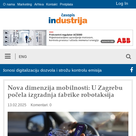
Log In
O nama
Marketing
Arhiva
Kontakt
Pretplata
ENG
 digitalizaciju dozvola i strožu kontrolu emisija
Proizvodnja iC7
Nova dimenzija mobilnosti: U Zagrebu
počela izgradnja fabrike robotaksija
13.02.2025
Komentari: 0