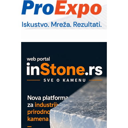
– Pametna signalizacija za efikasnije
upravljanje mašinama
Sigurnije ispitivanje transformatora u
solarnim elektranama i vetroparkovima
Pranje točkova na gradilištu- standard
modernog i odgovornog građenja
ROSA i SCHUNK podižu proizvodnju
na viši nivo
Detekcija različitih oblika
MAREX - Lim i mašine za savremena
rešenja
Marcom-plast d.o.o.- vaš pouzdan
partner
CTO - Prilagodite svoju toplinsku
obradu!