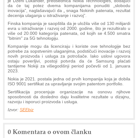
je Dženi Lukander, predsednica Nokia Technologies, ​​dodajući
da će taj potez dvema kompanijama ponuditi „slobodu
inovacija“, naglašavajući da „ snaga Nokinih patenata, rezultat
decenija ulaganja u istraživanje i razvoj“.
Finska kompanija je saopštila da je uložila više od 130 milijardi
evra u istraživanje i razvoj od 2000. godine, što je rezultiralo u
više od 20.000 kategorija patenata, od kojih se 4.500 smatra
"bitnim" za 5G tehnologiju.
Kompanije mogu da licenciraju i koriste ove tehnologije bez
potrebe za sopstvenim ulaganjima, podstičući inovacije i razvoj
novih proizvoda i usluga za potrošače. Iako uslovi ugovora
ostaju poverljivi, postoji potvrda da će Samsung plaćati
tantijeme Nokiji za višegodišnji period počevši od 1. januara
2023.
Nokia je 2021. postala jedna od prvih kompanija koja je dobila
ISO 9001 sertifikat za upravljanje svojim patentom portfolio.
Sertifikacija procenjuje organizacije na osnovu njihove
sposobnosti da dosledno daju kvalitetne rezultate u dizajnu,
razvoju i isporuci proizvoda i usluga.
Izvor:
SEEbiz
0 Komentara o ovom članku