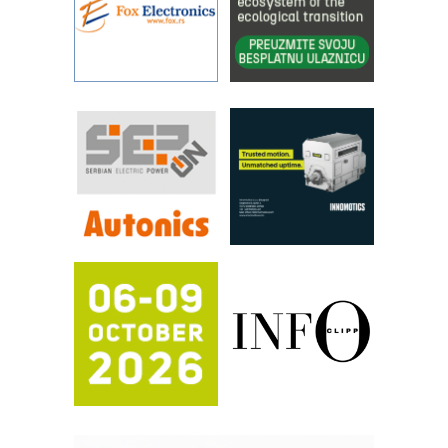
industrije i biznisa
RILINEX kompanije Rittal
FANUC: Najbolje za vašu pametnu
automatizaciju
Efikasno upravljanje energijom
Automatizacija pakovanja · Display
(Shelf-Ready) omotnice
Proizvodnja iC7 Hybrid 1500 VDC
mrežnog pretvarača sa tečnim
hlađenjem
Potpuna efikasnost bez složenih
sistema
Trajna oznaka kao dugoročna korist
Bezbednost na prvom mestu!
IB BLUMENAUER - više od 40 godina
poverenja u industriji
COMBYPACK
RMQ-TITAN ADVANCED INDICATOR