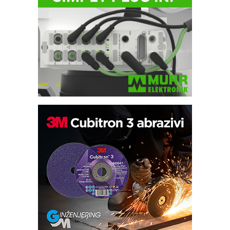
IB BLUMENAUER - više od 40 godina
poverenja u industriji
COMBYPACK
RMQ-TITAN ADVANCED INDICATOR
– Pametna signalizacija za efikasnije
upravljanje mašinama
Sigurnije ispitivanje transformatora u
solarnim elektranama i vetroparkovima
Pranje točkova na gradilištu- standard