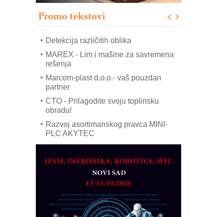
modernog i odgovornog građenja
Promo tekstovi
ROSA i SCHUNK podižu proizvodnju
na viši nivo
Detekcija različitih oblika
MAREX - Lim i mašine za savremena
rešenja
Marcom-plast d.o.o.- vaš pouzdan
partner
CTO - Prilagodite svoju toplinsku
obradu!
Razvoj asortimanskog pravca MINI-
PLC AKYTEC
AUKOM: Svetski standard metrologije
dostupan u Srbiji
MOTOMAN – NEXT-Robotika vođena
veštačkom inteligencijom
I.SAFE MOBILE revolucioniše
industrijsku automatizaciju
pionirskimmobile operator PANEL-OM