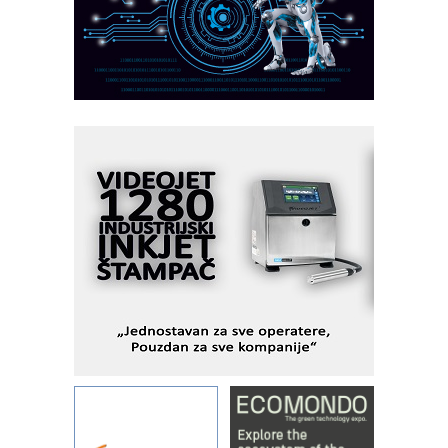
Fleksibilno stezanje i brzo
podešavanje u proizvodnji prototipova
KIP KOP – napredna rešenja za
savremene industrijske i logističke
objekte
Alba d.o.o. – 35 godina preciznosti u
metrologiji i pametnim dozirnim
rešenjima
IBeRTIM - oprema za ispitivanje
kontrole kvaliteta
STAUFF – Komponente koje
povećavaju pouzdanost hidrauličkih
sistema
YAMADA pumpe – japanska
pouzdanost u transferu fluida
Filtration Group Industrial – Napredna
rešenja za filtraciju u hidrauličkim i
procesnim sistemima
Art Utopia Studio – vizuelne priče