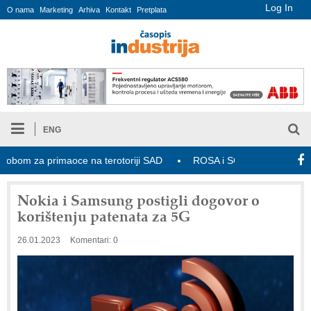
Log In
O nama
Marketing
Arhiva
Kontakt
Pretplata
ENG
om za primaoce na terotoriji SAD
ROSA i SCHUNK podižu proizvodn
Nokia i Samsung postigli dogovor o
korištenju patenata za 5G
26.01.2023
Komentari: 0