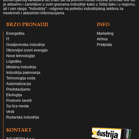
komercijalnog karaktera što znači da na jednom mestu možete pročitati sve što
je aktuelno i zanimljivo u svim granama industrije kako u Srbiji tako i u regionu,
ali i van njega. "Industrija" - odgovor na potrebu industrijskog sektora za
modernim i aktuelnim informacijama.
BRZO PRONADJI
INFO
Energetika
Marketing
IT
Arhiva
Gradjevinska industrija
Pretplata
Obnovljivi izvori energije
Nove tehnologije
Logistika
Metalna industrija
Industrija pakovanja
Tehnologija voda
Automatizacija
Predstavljamo
Ekologija
Poslovni saveti
Sa lica mesta
Vesti
Rudarska industrija
KONTAKT