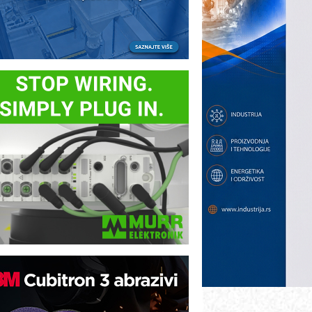
ezbednost na prvom mestu!
B BLUMENAUER - više od 40 godina
overenja u industriji