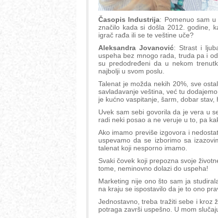
Časopis Industrija
: Pomenuo sam u 
značilo kada si došla 2012. godine, 
igrač rađa ili se te veštine uče?
Aleksandra Jovanović
: Strast i lj
uspeha bez mnogo rada, truda pa i odr
su predodređeni da u nekom trenutk
najbolji u svom poslu.
Talenat je možda nekih 20%, sve ostal
savladavanje veština, već tu dodajemo i
je kućno vaspitanje, šarm, dobar stav, 
Uvek sam sebi govorila da je vera u se
radi neki posao a ne veruje u to, pa k
Ako imamo previše izgovora i nedosta
uspevamo da se izborimo sa izazov
talenat koji nesporno imamo.
Svaki čovek koji prepozna svoje životne
tome, neminovno dolazi do uspeha!
Marketing nije ono što sam ja studirala,
na kraju se ispostavilo da je to ono pra
Jednostavno, treba tražiti sebe i kroz 
potraga završi uspešno. U mom slučaj