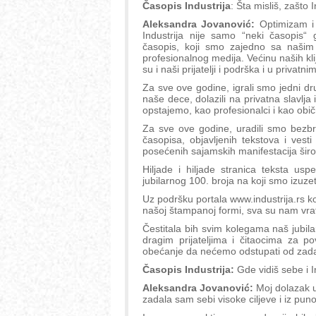
Časopis Industrija
: Šta misliš, zašto
Aleksandra Jovanović:
Optimizam i 
Industrija nije samo “neki časopis“
časopis, koji smo zajedno sa našim
profesionalnog medija. Većinu naših k
su i naši prijatelji i podrška i u privatni
Za sve ove godine, igrali smo jedni d
naše dece, dolazili na privatna slavlja 
opstajemo, kao profesionalci i kao običn
Za sve ove godine, uradili smo bezbro
časopisa, objavljenih tekstova i ves
posećenih sajamskih manifestacija šir
Hiljade i hiljade stranica teksta us
jubilarnog 100. broja na koji smo izuze
Uz podršku portala www.industrija.rs ko
našoj štampanoj formi, sva su nam vra
Čestitala bih svim kolegama naš jubila
dragim prijateljima i čitaocima za p
obećanje da nećemo odstupati od zadati
Časopis Industrija:
Gde vidiš sebe i I
Aleksandra Jovanović:
Moj dolazak u
zadala sam sebi visoke ciljeve i iz pun