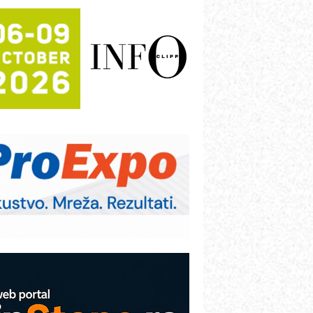
rajna oznaka kao dugoročna korist
ezbednost na prvom mestu!
B BLUMENAUER - više od 40 godina
overenja u industriji
RMQ-TITAN ADVANCED INDICATOR
 Pametna signalizacija za efikasnije
pravljanje mašinama
igurnije ispitivanje transformatora u
olarnim elektranama i vetroparkovima
ranje točkova na gradilištu- standard
odernog i odgovornog građenja
roizvodnja iC7 Hybrid 1500 VDC
režnog pretvarača sa tečnim
lađenjem
COMBYPACK
VOKS Maintenance Management
OSA i SCHUNK podižu proizvodnju
a viši nivo