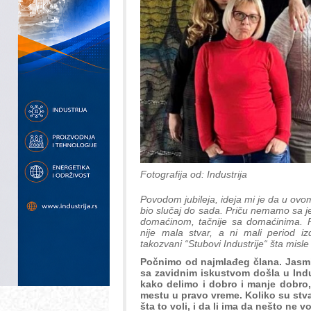
Fotografija od: Industrija
Povodom jubileja, ideja mi je da u ovom
bio slučaj do sada. Priču nemamo sa 
domaćinom, tačnije sa domaćinima. P
nije mala stvar, a ni mali period 
takozvani “Stubovi Industrije“ šta misle
Počnimo od najmlađeg člana. Jasmi
sa zavidnim iskustvom došla u Indu
kako delimo i dobro i manje dobro,
mestu u pravo vreme. Koliko su stvar
šta to voli, i da li ima da nešto ne 