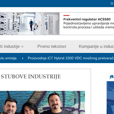
O
i industije
Promo tekstovi
Kompanije u indust
Proizvodnja iC7 Hybrid 1500 VDC mrežnog pretvarača sa tečnim hl
MO STUBOVE INDUSTRIJE