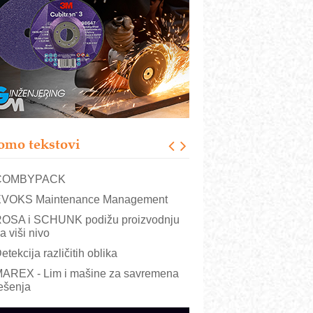
RMQ-TITAN ADVANCED INDICATOR
 Pametna signalizacija za efikasnije
pravljanje mašinama
igurnije ispitivanje transformatora u
olarnim elektranama i vetroparkovima
ranje točkova na gradilištu- standard
odernog i odgovornog građenja
roizvodnja iC7 Hybrid 1500 VDC
omo tekstovi
režnog pretvarača sa tečnim
lađenjem
COMBYPACK
VOKS Maintenance Management
OSA i SCHUNK podižu proizvodnju
a viši nivo
etekcija različitih oblika
AREX - Lim i mašine za savremena
ešenja
arcom-plast d.o.o.- vaš pouzdan