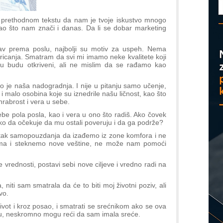
D
prethodnom tekstu da nam je tvoje iskustvo mnogo
kao što nam znači i danas. Da li se dobar marketing
ubav prema poslu, najbolji su motiv za uspeh. Nema
icanja. Smatram da svi mi imamo neke kvalitete koji
u budu otkriveni, ali ne mislim da se rađamo kao
o je naša nadogradnja. I nije u pitanju samo učenje,
 malo osobina koje su iznedrile našu ličnost, kao što
hrabrost i vera u sebe.
be pola posla, kao i vera u ono što radiš. Ako čovek
ako da očekuje da mu ostali poveruju i da ga podrže?
tak samopouzdanja da izađemo iz zone komfora i ne
ima i steknemo nove veštine, ne može nam pomoći
 vrednosti, postavi sebi nove ciljeve i vredno radi na
 niti sam smatrala da će to biti moj životni poziv, ali
vo.
život i kroz posao, i smatrati se srećnikom ako se ova
u, neskromno mogu reći da sam imala sreće.