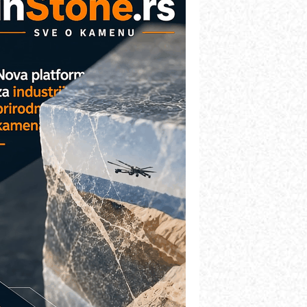
etekcija različitih oblika