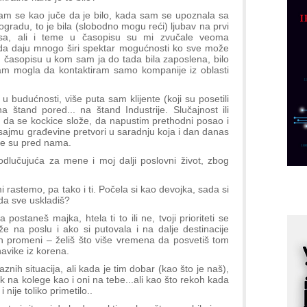
p
m se kao juče da je bilo, kada sam se upoznala sa
ogradu, to je bila (slobodno mogu reći) ljubav na prvi
C
sa, ali i teme u časopisu su mi zvučale veoma
o
 da daju mnogo širi spektar mogućnosti ko sve može
 u časopisu u kom sam ja do tada bila zaposlena, bilo
R
am mogla da kontaktiram samo kompanije iz oblasti
A
 budućnosti, više puta sam klijente (koji su posetili
d
 štand pored... na štand Industrije. Slučajnost ili
 je da se kockice slože, da napustim prethodni posao i
M
ajmu građevine pretvori u saradnju koja i dan danas
v
oje su pred nama.
I
odlučujuća za mene i moj dalji poslovni život, zbog
i
p
mi rastemo, pa tako i ti. Počela si kao devojka, sada si
 da sve uskladiš?
F
p
 postaneš majka, htela ti to ili ne, tvoji prioriteti se
že na poslu i ako si putovala i na dalje destinacije
K
in promeni – želiš što više vremena da posvetiš tom
s
navike iz korena.
o
znih situacija, ali kada je tim dobar (kao što je naš),
na kolege kao i oni na tebe...ali kao što rekoh kada
A
nije toliko primetilo..
m