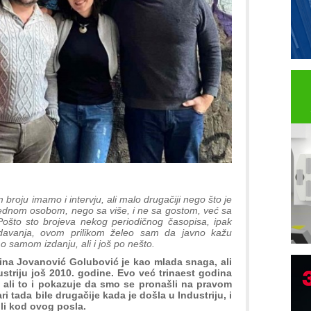
 broju imamo i intervju, ali malo drugačiji nego što je
jednom osobom, nego sa više, i ne sa gostom, već sa
ošto sto brojeva nekog periodičnog časopisa, ipak
izdavanja, ovom prilikom želeo sam da javno kažu
 o samom izdanju, ali i još po nešto.
na Jovanović Golubović je kao mlada snaga, ali
striju još 2010. godine. Evo već trinaest godina
B
 ali to i pokazuje da smo se pronašli na pravom
i tada bile drugačije kada je došla u Industriju, i
I
voli kod ovog posla.
p