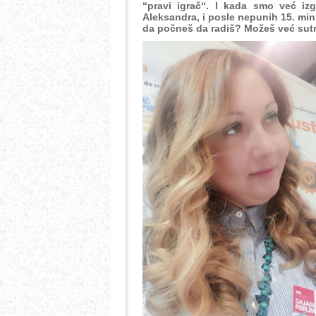
“pravi igrač“. I kada smo već izg
Aleksandra, i posle nepunih 15. min
da počneš da radiš? Možeš već sutra