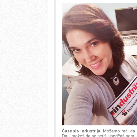
Časopis Industrija
: Možemo reći da 
Da li možeš da se setiš i ispričaš nam u