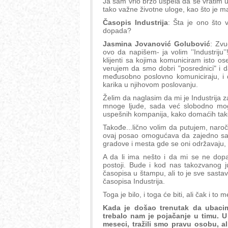
Ja sam vrlo brzo uspela da se vratim u 
tako važne životne uloge, kao što je ma
Časopis Industrija
: Šta je ono što v
dopada?
Jasmina Jovanović Golubović
: Zvu
ovo da napišem- ja volim ’’Industriju
klijenti sa kojima komuniciram isto os
verujem da smo dobri "posrednici" i
međusobno poslovno komuniciraju, i 
karika u njihovom poslovanju.
Želim da naglasim da mi je Industrija 
mnoge ljude, sada već slobodno mogu 
uspešnih kompanija, kako domaćih tako 
Takođe...lično volim da putujem, naro
ovaj posao omogućava da zajedno sa k
gradove i mesta gde se oni održavaju, 
A da li ima nešto i da mi se ne do
postoji. Bude i kod nas takozvanog j
časopisa u štampu, ali to je sve sast
časopisa Industrija.
Toga je bilo, i toga će biti, ali čak i to
Kada je došao trenutak da ubacim
trebalo nam je pojačanje u timu. U 
meseci, tražili smo pravu osobu, a