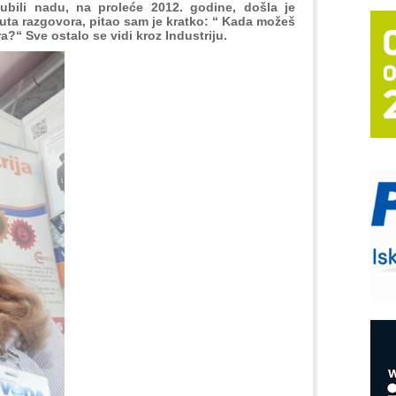
ubili nadu, na proleće 2012. godine, došla je
T
uta razgovora, pitao sam je kratko: “ Kada možeš
?“ Sve ostalo se vidi kroz Industriju.
B
I
p
–
u
S
s
P
m
P
m
h
E
R
n