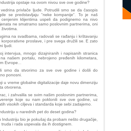
 Industrija opstaje na ovom nivou sve ove godine?
vedrina privlače ljude. Potrudili smo se da časopis
 gde se predstavljaju “neke kompanije“. To je naš
 cenjenim klijentima uspeli da podignemo na nivo
lijenata ne smatramo samo poslovnim partnerima, oni
m životima.
rugima na svadbama, radovali se rađanju i krštavanju
i korporativne proslave, i pre svega družili se. E zato
i ljudi.
j intervjua, mnogo dizajniranih i napisanih stranica
ti na našem portalu, nebrojeno pređenih kilometara,
om Evrope...
peli smo da stvorimo za sve ove godine i došli do
tno ponosni.
ji u vreme globalne digitalizacije daje novu dimenziju
ta otvorena.
rac, i zahvalila se svim našim poslovnim partnerima,
overenje koje su nam poklonili sve ove godine, uz
h visokih ciljeva i standarda koje sebi zadajemo.
ndustriju u narednih pet do deset godina?
 Industriju bio je pokušaj da probam nešto drugačije,
o truda i rada uspevala da ih dostignem.