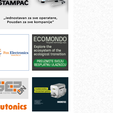
ešenjima
BeRTIM - oprema za ispitivanje
ontrole kvaliteta
TAUFF – Komponente koje
ovećavaju pouzdanost hidrauličkih
istema
AMADA pumpe – japanska
ouzdanost u transferu fluida
iltration Group Industrial – Napredna
ešenja za filtraciju u hidrauličkim i
rocesnim sistemima
ILINEX kompanije Rittal
ANUC: Najbolje za vašu pametnu
utomatizaciju
fikasno upravljanje energijom
utomatizacija pakovanja · Display
Shelf-Ready) omotnice
otpuna efikasnost bez složenih
istema