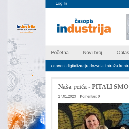
Log In
Početna
Novi broj
Oblast
 zagađivanju donosi digitalizaciju dozvola i strožu kontrolu emisija
Naša priča - PITALI S
27.01.2023
Komentari: 0