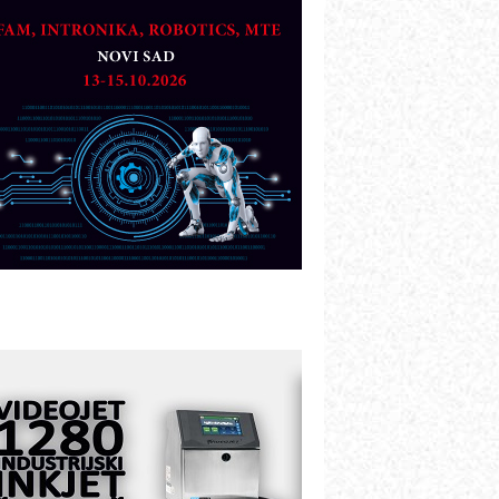
artner
TO - Prilagodite svoju toplinsku
bradu!
azvoj asortimanskog pravca MINI-
PLC AKYTEC
UKOM: Svetski standard metrologije
ostupan u Srbiji
OTOMAN – NEXT-Robotika vođena
eštačkom inteligencijom
.SAFE MOBILE revolucioniše
ndustrijsku automatizaciju
ionirskimmobile operator PANEL-OM
leksibilno stezanje i brzo
odešavanje u proizvodnji prototipova
IP KOP – napredna rešenja za
avremene industrijske i logističke
bjekte
lba d.o.o. – 35 godina preciznosti u
etrologiji i pametnim dozirnim