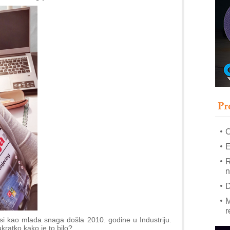
–
u
S
s
P
m
P
Pr
m
h
E
R
n
D
M
r
si kao mlada snaga došla 2010. godine u Industriju.
M
kratko kako je to bilo?