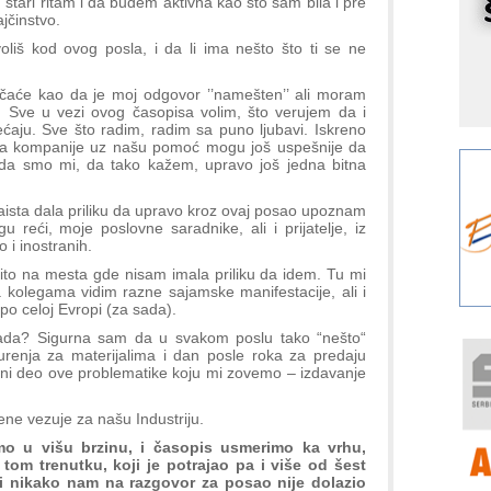
stari ritam i da budem aktivna kao što sam bila i pre
r
jčinstvo.
I
oliš kod ovog posla, i da li ima nešto što ti se ne
k
S
čaće kao da je moj odgovor ’’namešten’’ ali moram
p
’’! Sve u vezi ovog časopisa volim, što verujem da i
s
ećaju. Sve što radim, radim sa puno ljubavi. Iskreno
 da kompanije uz našu pomoć mogu još uspešnije da
Y
da smo mi, da tako kažem, upravo još jedna bitna
p
zaista dala priliku da upravo kroz ovaj posao upoznam
F
reći, moje poslovne saradnike, ali i prijatelje, iz
r
i inostranih.
p
čito na mesta gde nisam imala priliku da idem. Tu mi
R
olegama vidim razne sajamske manifestacije, ali i
po celoj Evropi (za sada).
F
pada? Sigurna sam da u svakom poslu tako “nešto“
a
urenja za materijalima i dan posle roka za predaju
E
avni deo ove problematike koju mi zovemo – izdavanje
A
 mene vezuje za našu Industriju.
(
o u višu brzinu, i časopis usmerimo ka vrhu,
P
tom trenutku, koji je potrajao pa i više od šest
s
li nikako nam na razgovor za posao nije dolazio