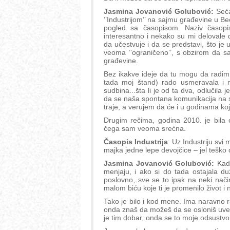
Jasmina Jovanović Golubović:
Seća
’’Industrijom’’ na sajmu građevine u Be
pogled sa časopisom. Naziv časopi
interesantno i nekako su mi delovale
da učestvuje i da se predstavi, što je
veoma ’’ograničeno’’, s obzirom da s
građevine.
Bez ikakve ideje da tu mogu da radim u
tada moj štand) rado usmeravala i na
sudbina...šta li je od ta dva, odlučila
da se naša spontana komunikacija na s
traje, a verujem da će i u godinama k
Drugim rečima, godina 2010. je bila 
čega sam veoma srećna.
Časopis Industrija
: Uz Industriju svi 
majka jedne lepe devojčice – jel teško
Jasmina Jovanović Golubović:
Kada
menjaju, i ako si do tada ostajala du
poslovno, sve se to ipak na neki nač
malom biću koje ti je promenilo život i 
Tako je bilo i kod mene. Ima naravno ra
onda znaš da možeš da se osloniš uvek 
je tim dobar, onda se to moje odsustvo i 