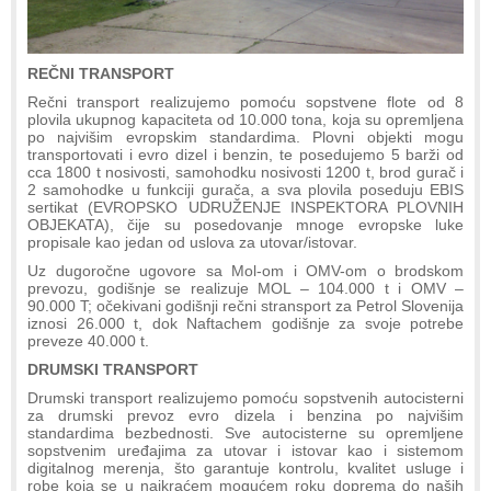
REČNI TRANSPORT
Rečni transport realizujemo pomoću sopstvene flote od 8
plovila ukupnog kapaciteta od 10.000 tona, koja su opremljena
po najvišim evropskim standardima. Plovni objekti mogu
transportovati i evro dizel i benzin, te posedujemo 5 barži od
cca 1800 t nosivosti, samohodku nosivosti 1200 t, brod gurač i
2 samohodke u funkciji gurača, a sva plovila poseduju EBIS
sertikat (EVROPSKO UDRUŽENJE INSPEKTORA PLOVNIH
OBJEKATA), čije su posedovanje mnoge evropske luke
propisale kao jedan od uslova za utovar/istovar.
Uz dugoročne ugovore sa Mol-om i OMV-om o brodskom
prevozu, godišnje se realizuje MOL – 104.000 t i OMV –
90.000 T; očekivani godišnji rečni stransport za Petrol Slovenija
iznosi 26.000 t, dok Naftachem godišnje za svoje potrebe
preveze 40.000 t.
DRUMSKI TRANSPORT
Drumski transport realizujemo pomoću sopstvenih autocisterni
za drumski prevoz evro dizela i benzina po najvišim
standardima bezbednosti. Sve autocisterne su opremljene
sopstvenim uređajima za utovar i istovar kao i sistemom
digitalnog merenja, što garantuje kontrolu, kvalitet usluge i
robe koja se u najkraćem mogućem roku doprema do naših