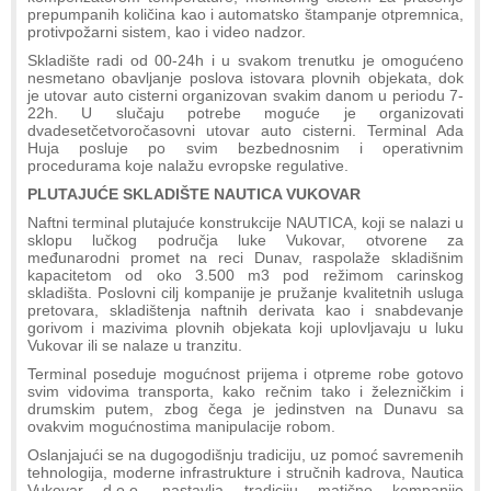
prepumpanih količina kao i automatsko štampanje otpremnica,
protivpožarni sistem, kao i video nadzor.
Skladište radi od 00-24h i u svakom trenutku je omogućeno
nesmetano obavljanje poslova istovara plovnih objekata, dok
je utovar auto cisterni organizovan svakim danom u periodu 7-
22h. U slučaju potrebe moguće je organizovati
dvadesetčetvoročasovni utovar auto cisterni. Terminal Ada
Huja posluje po svim bezbednosnim i operativnim
procedurama koje nalažu evropske regulative.
PLUTAJUĆE SKLADIŠTE NAUTICA VUKOVAR
Naftni terminal plutajuće konstrukcije NAUTICA, koji se nalazi u
sklopu lučkog područja luke Vukovar, otvorene za
međunarodni promet na reci Dunav, raspolaže skladišnim
kapacitetom od oko 3.500 m3 pod režimom carinskog
skladišta. Poslovni cilj kompanije je pružanje kvalitetnih usluga
pretovara, skladištenja naftnih derivata kao i snabdevanje
gorivom i mazivima plovnih objekata koji uplovljavaju u luku
Vukovar ili se nalaze u tranzitu.
Terminal poseduje mogućnost prijema i otpreme robe gotovo
svim vidovima transporta, kako rečnim tako i železničkim i
drumskim putem, zbog čega je jedinstven na Dunavu sa
ovakvim mogućnostima manipulacije robom.
Oslanjajući se na dugogodišnju tradiciju, uz pomoć savremenih
tehnologija, moderne infrastrukture i stručnih kadrova, Nautica
Vukovar d.o.o. nastavlja tradiciju matične kompanije