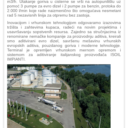
m3/h. Utakanje goriva u cisterne se vrši na autopunilištu uz
pomoć 3 pumpe za evro dizel i 2 pumpe za benzin, protoka do
2.000 l/min koje rade naizmenično što omogućava nesmetani
rad 5 nezavisnih linija za otpremu bez zastoja.
Inovacijom i vrhunskom tehnologijom odgovaramo izazovima
tržišta i zahtevima kupaca, radeći na novim projektima i
usavršavanju sopstvenih resursa. Zajedno sa stručnjacima iz
renomirane nemačke kompanije za proizvodnju aditiva, kreirali
smo aditivirani evro dizel, savršenu mešavinu vrhunskih
evropskih aditiva, pouzdanog goriva i moderne tehnologije.
Terminal je opremljen vrhunskom mernom opremom i
sistemom za aditiviranje italijanskog proizvođača ISOIL
IMPIANTI.