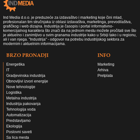
Ind Media d.o.o. je preduzeće za izdavaštvo i marketing koje čini mlad,
profesionalan tim stručnjaka iz oblasi izdavaštva, marketinga, prevodilaštva,
grafičkog i web dizajna. Industrija je časopis i portal informativno-
komercijalnog karaktera što znači da na jednom mestu možete pročitati sve što
je aktuelno i zanimljivo u svim granama industrije kako u Srbiji tako i u regionu,
ali i van njega. "Industrija" - odgovor na potrebu industrijskog sektora za
modernim i aktuelnim informacijama.
BRZO PRONADJI
INFO
Energetika
Marketing
IT
Arhiva
Gradjevinska industrija
Pretplata
Obnovljivi izvori energije
Nove tehnologije
Logistika
Metalna industrija
Industrija pakovanja
Tehnologija voda
Automatizacija
Predstavljamo
Ekologija
Poslovni saveti
Sa lica mesta