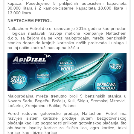
kupaca. Posedujemo 5 priključnih autocisterni kapaciteta
30.000 litara i 2 kamion-cisterne kapaciteta 18.000 litara i
13.000 litara.
NAFTACHEM PETROL
Naftachem Petrol d.o.o. osnovan je 2015. godine kao prirodan
i logičan nastavak razvoja matične kompanije Naftachem
d.o.o, sa željom da se kroz maloprodajnu mrežu benzinskih
stanica dopre do krajnjih korisnika naših proizvoda i usluga i
na taj način zaokruži nastup na tržištu.
Maloprodajna mreža trenutno broji 9 benzinskih stanica u
Novom Sadu, Begeču, Bečeju, Kuli, Sirigu, Sremskoj Mitrovici,
Laćarku, Zrenjaninu i Bačkoj Palanci.
Pored redovne gotovinske prodaje, Naftachem Petrol ima
razvijen sistem kartične prodaje putem bezgotovinskog
plaćanja kao i uz pogodnosti prilikom gotovinskog plaćanja, što
obuhvata: loyality kartice za fizička lica, agro kartice, taksi
kartice, kao i biznis kartice.