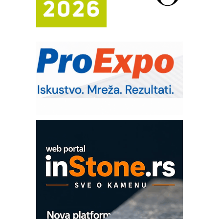
Automatizacija pakovanja · Display
(Shelf-Ready) omotnice
Potpuna efikasnost bez složenih
sistema
Trajna oznaka kao dugoročna korist
Bezbednost na prvom mestu!
IB BLUMENAUER - više od 40 godina
poverenja u industriji
Art Utopia Studio – vizuelne priče
industrije i biznisa
Mitutoyo Crysta-Apex V PLUS: Nova
era CNC merenja
OBO sistemi mrežastih nosača kablova
Proizvodnja iC7 Hybrid 1500 VDC
mrežnog pretvarača sa tečnim
hlađenjem
COMBYPACK