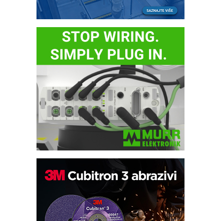
Automatizacija pakovanja · Display
(Shelf-Ready) omotnice
Potpuna efikasnost bez složenih