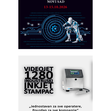
Detekcija različitih oblika
MAREX - Lim i mašine za savremena
rešenja
Marcom-plast d.o.o.- vaš pouzdan
partner
CTO - Prilagodite svoju toplinsku
obradu!
Razvoj asortimanskog pravca MINI-
PLC AKYTEC
AUKOM: Svetski standard metrologije
dostupan u Srbiji
MOTOMAN – NEXT-Robotika vođena
veštačkom inteligencijom
I.SAFE MOBILE revolucioniše
industrijsku automatizaciju
pionirskimmobile operator PANEL-OM
Fleksibilno stezanje i brzo
podešavanje u proizvodnji prototipova
KIP KOP – napredna rešenja za