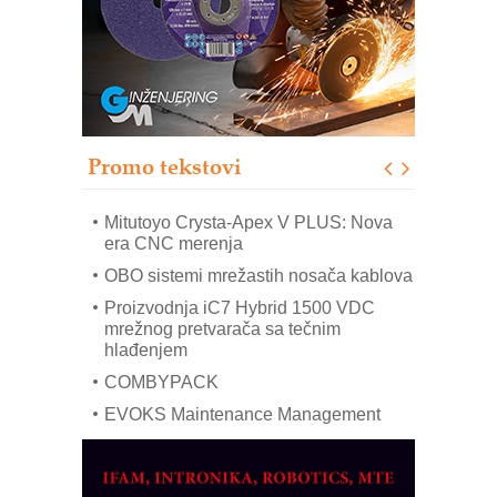
sistema
Trajna oznaka kao dugoročna korist
Bezbednost na prvom mestu!
IB BLUMENAUER - više od 40 godina
poverenja u industriji
Promo tekstovi
Art Utopia Studio – vizuelne priče
industrije i biznisa
Mitutoyo Crysta-Apex V PLUS: Nova
era CNC merenja
OBO sistemi mrežastih nosača kablova
Proizvodnja iC7 Hybrid 1500 VDC
mrežnog pretvarača sa tečnim
hlađenjem
COMBYPACK
EVOKS Maintenance Management
ROSA i SCHUNK podižu proizvodnju
na viši nivo