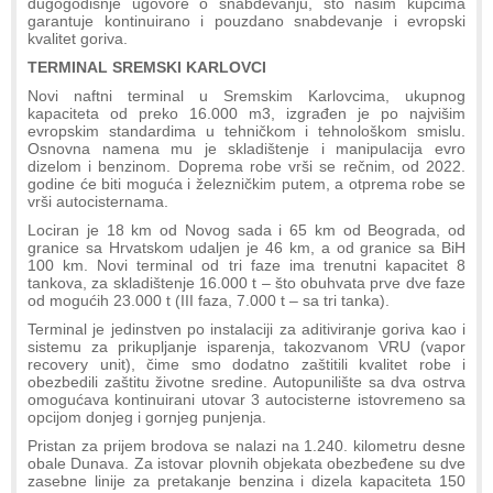
dugogodišnje ugovore o snabdevanju, što našim kupcima
garantuje kontinuirano i pouzdano snabdevanje i evropski
kvalitet goriva.
TERMINAL SREMSKI KARLOVCI
Novi naftni terminal u Sremskim Karlovcima, ukupnog
kapaciteta od preko 16.000 m3, izgrađen je po najvišim
evropskim standardima u tehničkom i tehnološkom smislu.
Osnovna namena mu je skladištenje i manipulacija evro
dizelom i benzinom. Doprema robe vrši se rečnim, od 2022.
godine će biti moguća i železničkim putem, a otprema robe se
vrši autocisternama.
Lociran je 18 km od Novog sada i 65 km od Beograda, od
granice sa Hrvatskom udaljen je 46 km, a od granice sa BiH
100 km. Novi terminal od tri faze ima trenutni kapacitet 8
tankova, za skladištenje 16.000 t – što obuhvata prve dve faze
od mogućih 23.000 t (III faza, 7.000 t – sa tri tanka).
Terminal je jedinstven po instalaciji za aditiviranje goriva kao i
sistemu za prikupljanje isparenja, takozvanom VRU (vapor
recovery unit), čime smo dodatno zaštitili kvalitet robe i
obezbedili zaštitu životne sredine. Autopunilište sa dva ostrva
omogućava kontinuirani utovar 3 autocisterne istovremeno sa
opcijom donjeg i gornjeg punjenja.
Pristan za prijem brodova se nalazi na 1.240. kilometru desne
obale Dunava. Za istovar plovnih objekata obezbeđene su dve
zasebne linije za pretakanje benzina i dizela kapaciteta 150