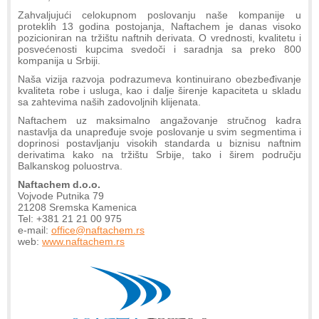
Zahvaljujući celokupnom poslovanju naše kompanije u
proteklih 13 godina postojanja, Naftachem je danas visoko
pozicioniran na tržištu naftnih derivata. O vrednosti, kvalitetu i
posvećenosti kupcima svedoči i saradnja sa preko 800
kompanija u Srbiji.
Naša vizija razvoja podrazumeva kontinuirano obezbeđivanje
kvaliteta robe i usluga, kao i dalje širenje kapaciteta u skladu
sa zahtevima naših zadovoljnih klijenata.
Naftachem uz maksimalno angažovanje stručnog kadra
nastavlja da unapređuje svoje poslovanje u svim segmentima i
doprinosi postavljanju visokih standarda u biznisu naftnim
derivatima kako na tržištu Srbije, tako i širem području
Balkanskog poluostrva.
Naftachem d.o.o.
Vojvode Putnika 79
21208 Sremska Kamenica
Tel: +381 21 21 00 975
e-mail:
office@naftachem.rs
web:
www.naftachem.rs