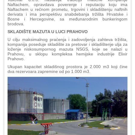
Naftachem, opravdava poverenje i reputaciju koju ima
Naftachem u rečnom prometu, trgovini i skladištenju naftnih
derivata i ima perspektivu snabdebanja tržišta Hrvatske i
Bosne i Hercegovine, sa međunarodnim bunkeringom
brodova.
SKLADIŠTE MAZUTA U LUCI PRAHOVO
U cilju maksimalnog praćenja i zadovoljenja zahteva tržišta,
kompanija poseduje skladište za pretovar i skladištenje ulja za
loženje niskosumpornog mazuta NSGS, koje se nalazi u
Prahovu, u sklopu kompleksa hemijske industrije Elixir
Prahovo.
Ukupan kapacitet skladišnog prostora je 2.000 m3 koji čine
dva rezervoara zapremine od po 1.000 m3.