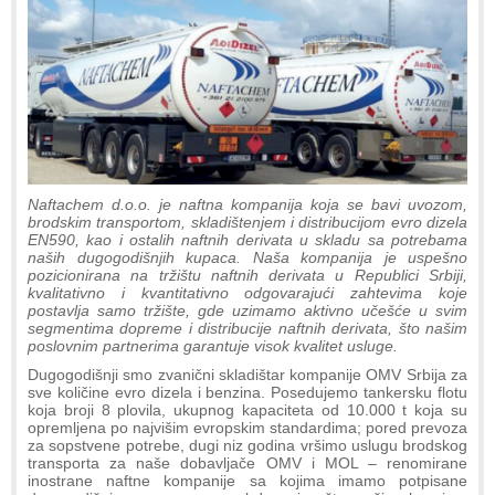
Naftachem d.o.o. je naftna kompanija koja se bavi uvozom,
brodskim transportom, skladištenjem i distribucijom evro dizela
EN590, kao i ostalih naftnih derivata u skladu sa potrebama
naših dugogodišnjih kupaca. Naša kompanija je uspešno
pozicionirana na tržištu naftnih derivata u Republici Srbiji,
kvalitativno i kvantitativno odgovarajući zahtevima koje
postavlja samo tržište, gde uzimamo aktivno učešće u svim
segmentima dopreme i distribucije naftnih derivata, što našim
poslovnim partnerima garantuje visok kvalitet usluge.
Dugogodišnji smo zvanični skladištar kompanije OMV Srbija za
sve količine evro dizela i benzina. Posedujemo tankersku flotu
koja broji 8 plovila, ukupnog kapaciteta od 10.000 t koja su
opremljena po najvišim evropskim standardima; pored prevoza
za sopstvene potrebe, dugi niz godina vršimo uslugu brodskog
transporta za naše dobavljače OMV i MOL – renomirane
inostrane naftne kompanije sa kojima imamo potpisane