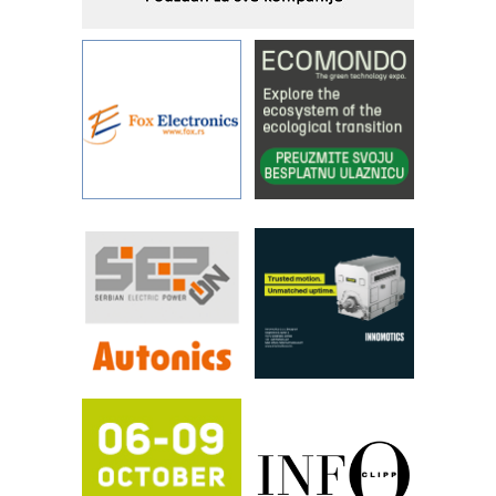
savremene industrijske i logističke
objekte
Alba d.o.o. – 35 godina preciznosti u
metrologiji i pametnim dozirnim
rešenjima
IBeRTIM - oprema za ispitivanje
kontrole kvaliteta
STAUFF – Komponente koje
povećavaju pouzdanost hidrauličkih
sistema
YAMADA pumpe – japanska
pouzdanost u transferu fluida
Filtration Group Industrial – Napredna
rešenja za filtraciju u hidrauličkim i
procesnim sistemima
RILINEX kompanije Rittal
FANUC: Najbolje za vašu pametnu
automatizaciju
Efikasno upravljanje energijom