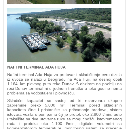
NAFTNI TERMINAL ADA HUJA
Naftni terminal Ada Huja za pretovar i skladištenje evro dizela
iz uvoza se nalazi u Beogradu na Ada Huji, na desnoj obali
1.164. km plovnog puta reke Dunav. S obzirom na poziciju na
reci Dunav terminal ni u jednom trenutku u toku godine nema
problema sa vodostajem i plovnošću.
Skladišni kapacitet se sastoji od tri rezervoara ukupne
zapremine preko 5.000 m³. Terminal pored skladišnih
kapaciteta čine i pristanište za prihvatanje brodova, sistem
istovara vozila s pumpama čiji je protok oko 2.800 l/min, auto
utakalište sa dve utovarne ruke sa mogućnošću istovremenog
rada i protoka oko 1.100 l/min, digitalni volumetri sa
kompenzatorom temperature, monitoring sistem za praćenje