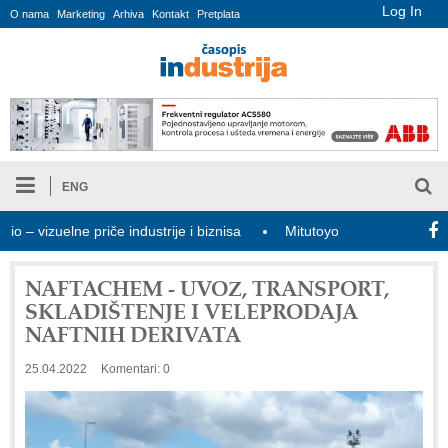
Log In
O nama
Marketing
Arhiva
Kontakt
Pretplata
ENG
uelne priče industrije i biznisa
Mitutoyo Crysta-Apex V PLUS: No
NAFTACHEM - UVOZ, TRANSPORT,
SKLADIŠTENJE I VELEPRODAJA
NAFTNIH DERIVATA
25.04.2022
Komentari: 0