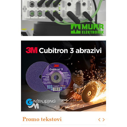
Automatizacija pakovanja · Display
(Shelf-Ready) omotnice
Potpuna efikasnost bez složenih
sistema
Trajna oznaka kao dugoročna korist
Bezbednost na prvom mestu!
IB BLUMENAUER - više od 40 godina
poverenja u industriji
Promo tekstovi
Art Utopia Studio – vizuelne priče
industrije i biznisa