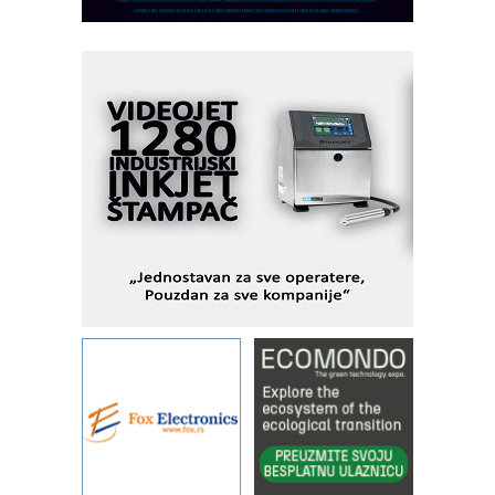
PLC AKYTEC
AUKOM: Svetski standard metrologije
dostupan u Srbiji
MOTOMAN – NEXT-Robotika vođena
veštačkom inteligencijom
I.SAFE MOBILE revolucioniše
industrijsku automatizaciju
pionirskimmobile operator PANEL-OM
Fleksibilno stezanje i brzo
podešavanje u proizvodnji prototipova
KIP KOP – napredna rešenja za
savremene industrijske i logističke
objekte
Alba d.o.o. – 35 godina preciznosti u
metrologiji i pametnim dozirnim
rešenjima
IBeRTIM - oprema za ispitivanje
kontrole kvaliteta
STAUFF – Komponente koje