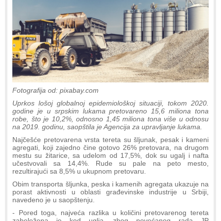
Fotografija od: pixabay.com
Uprkos lošoj globalnoj epidemiološkoj situaciji, tokom 2020.
godine je u srpskim lukama pretovareno 15,6 miliona tona
robe, što je 10,2%, odnosno 1,45 miliona tona više u odnosu
na 2019. godinu, saopštila je Agencija za upravljanje lukama.
Najčešće pretovarena vrsta tereta su šljunak, pesak i kameni
agregati, koji zajedno čine gotovo 26% pretovara, na drugom
mestu su žitarice, sa udelom od 17,5%, dok su ugalj i nafta
učestvovali sa 14,4%. Rude su pale na peto mesto,
rezultirajući sa 8,5% u ukupnom pretovaru.
Obim transporta šljunka, peska i kamenih agregata ukazuje na
porast aktivnosti u oblasti građevinske industrije u Srbiji,
navedeno je u saopštenju.
- Pored toga, najveća razlika u količini pretovarenog tereta
zabeležena je kod uglja, zbog povećanog rada JP