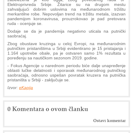
Elektroprivreda Srbije. Žitarice su na drugom mestu
zahvaljujući dobrim uslovima na međunarodnom tržištu
merkantilne robe. Nepovoljan trend na tržištu metala, izazvan
pandemijom koronavirusa, prouzrokovao je pad pretovara
ruda - ocenjuje se.
Dodaje se da je pandemija negativno uticala na putnički
saobraćaj.
Zbog obustave kruzinga u celoj Evropi, na međunarodnim
putničkim pristaništima u Srbiji evidentirano je 15 pristajanja i
1.164 upotrebe obale, pa je ostvaren samo 1% rezultata u
poređenju sa nautičkom sezonom 2019. godine.
- Fokus Agencije u narednom periodu biće dalje unapređenje
oblasti lučke delatnosti i oporavak međunarodnog putničkog
saobraćaja, odnosno uspešan povratak kruzera na putnička
pristaništa u Srbiji - zaključuje se.
Izvor:
eKapija
0 Komentara o ovom članku
Ostavi komentar