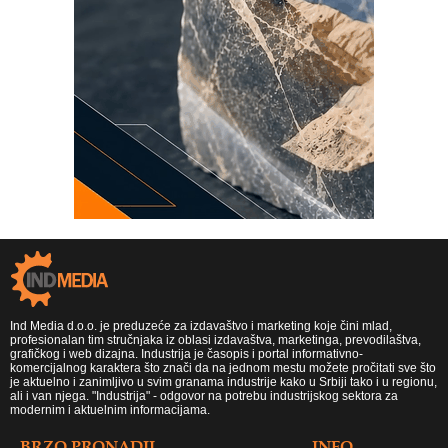
Ind Media d.o.o. je preduzeće za izdavaštvo i marketing koje čini mlad,
profesionalan tim stručnjaka iz oblasi izdavaštva, marketinga, prevodilaštva,
grafičkog i web dizajna. Industrija je časopis i portal informativno-
komercijalnog karaktera što znači da na jednom mestu možete pročitati sve što
je aktuelno i zanimljivo u svim granama industrije kako u Srbiji tako i u regionu,
ali i van njega. "Industrija" - odgovor na potrebu industrijskog sektora za
modernim i aktuelnim informacijama.
BRZO PRONADJI
INFO