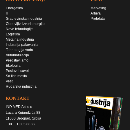
Energetika
Marketing
IT
Arhiva
Gradjevinska industrija
Pretplata
Obnovljivi izvori energije
Nove tehnologije
Logistika
Metalna industrija
Industrija pakovanja
Tehnologija voda
Automatizacija
Predstavljamo
Ekologija
Poslovni saveti
Sa lica mesta
Vesti
Rudarska industrija
KONTAKT
IND MEDIA d.o.o.
Lazara Kujundžića 88
11000 Beograd, Srbija
+381 11 305 88 22