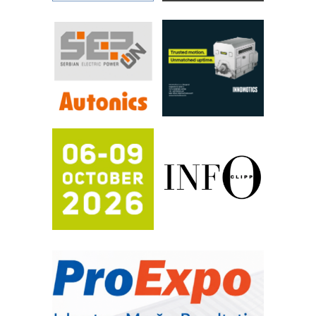
povećavaju pouzdanost hidrauličkih
sistema
YAMADA pumpe – japanska
pouzdanost u transferu fluida
Filtration Group Industrial – Napredna
rešenja za filtraciju u hidrauličkim i
procesnim sistemima
RILINEX kompanije Rittal
FANUC: Najbolje za vašu pametnu
automatizaciju
Efikasno upravljanje energijom
Automatizacija pakovanja · Display
(Shelf-Ready) omotnice
Potpuna efikasnost bez složenih
sistema
Trajna oznaka kao dugoročna korist
Bezbednost na prvom mestu!
IB BLUMENAUER - više od 40 godina