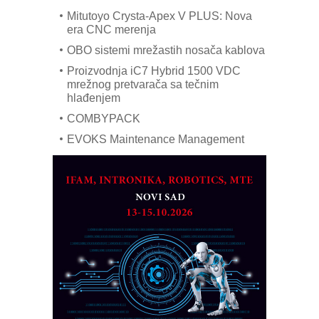
Mitutoyo Crysta-Apex V PLUS: Nova
era CNC merenja
OBO sistemi mrežastih nosača kablova
Proizvodnja iC7 Hybrid 1500 VDC
mrežnog pretvarača sa tečnim
hlađenjem
COMBYPACK
EVOKS Maintenance Management
ROSA i SCHUNK podižu proizvodnju
na viši nivo
Detekcija različitih oblika
MAREX - Lim i mašine za savremena
rešenja
Marcom-plast d.o.o.- vaš pouzdan
partner
CTO - Prilagodite svoju toplinsku
obradu!
Razvoj asortimanskog pravca MINI-