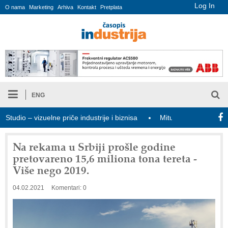
Log In
O nama
Marketing
Arhiva
Kontakt
Pretplata
ENG
io – vizuelne priče industrije i biznisa
Mitutoyo Crysta-Apex V 
Na rekama u Srbiji prošle godine
pretovareno 15,6 miliona tona tereta -
Više nego 2019.
04.02.2021
Komentari: 0