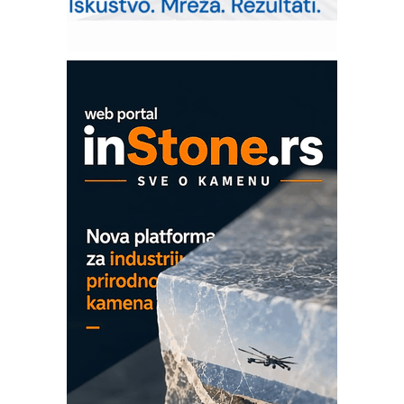
poverenja u industriji
Art Utopia Studio – vizuelne priče
industrije i biznisa
Mitutoyo Crysta-Apex V PLUS: Nova
era CNC merenja
OBO sistemi mrežastih nosača kablova
Proizvodnja iC7 Hybrid 1500 VDC
mrežnog pretvarača sa tečnim
hlađenjem
COMBYPACK