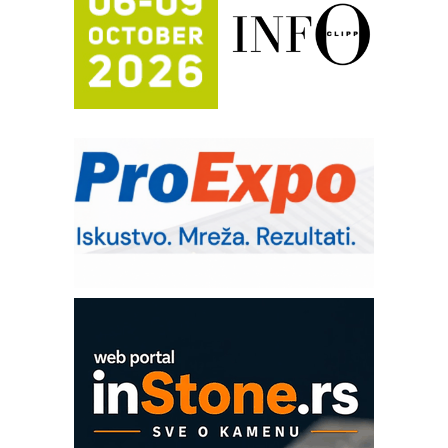
automatizaciju
Efikasno upravljanje energijom
Automatizacija pakovanja · Display
(Shelf-Ready) omotnice
Potpuna efikasnost bez složenih
sistema
Trajna oznaka kao dugoročna korist
Bezbednost na prvom mestu!
IB BLUMENAUER - više od 40 godina
poverenja u industriji
Art Utopia Studio – vizuelne priče
industrije i biznisa
Mitutoyo Crysta-Apex V PLUS: Nova
era CNC merenja
OBO sistemi mrežastih nosača kablova
Proizvodnja iC7 Hybrid 1500 VDC
mrežnog pretvarača sa tečnim
hlađenjem