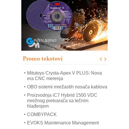
Automatizacija pakovanja · Display
(Shelf-Ready) omotnice
Potpuna efikasnost bez složenih
sistema
Trajna oznaka kao dugoročna korist
Bezbednost na prvom mestu!
IB BLUMENAUER - više od 40 godina
poverenja u industriji
Promo tekstovi
Art Utopia Studio – vizuelne priče
industrije i biznisa
Mitutoyo Crysta-Apex V PLUS: Nova
era CNC merenja
OBO sistemi mrežastih nosača kablova
Proizvodnja iC7 Hybrid 1500 VDC
mrežnog pretvarača sa tečnim
hlađenjem
COMBYPACK
EVOKS Maintenance Management