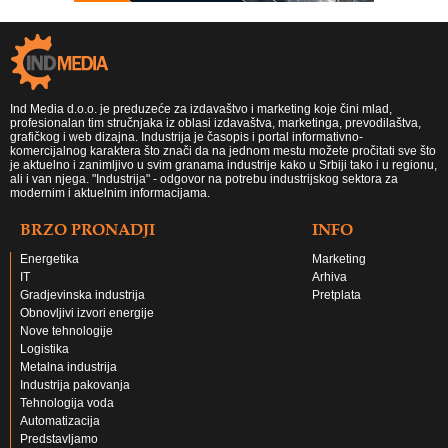
Ind Media d.o.o. je preduzeće za izdavaštvo i marketing koje čini mlad,
profesionalan tim stručnjaka iz oblasi izdavaštva, marketinga, prevodilaštva,
grafičkog i web dizajna. Industrija je časopis i portal informativno-
komercijalnog karaktera što znači da na jednom mestu možete pročitati sve što
je aktuelno i zanimljivo u svim granama industrije kako u Srbiji tako i u regionu,
ali i van njega. "Industrija" - odgovor na potrebu industrijskog sektora za
modernim i aktuelnim informacijama.
BRZO PRONADJI
INFO
Energetika
Marketing
IT
Arhiva
Gradjevinska industrija
Pretplata
Obnovljivi izvori energije
Nove tehnologije
Logistika
Metalna industrija
Industrija pakovanja
Tehnologija voda
Automatizacija
Predstavljamo