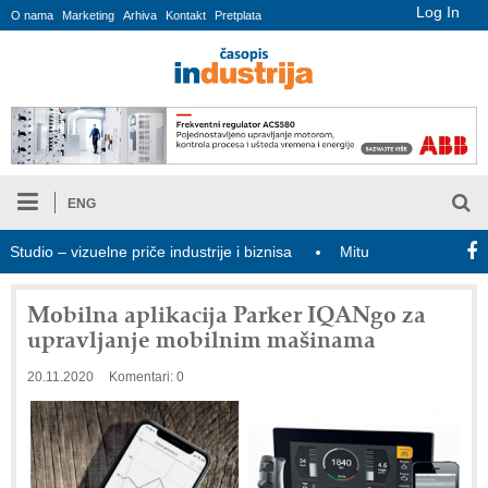
Log In
O nama
Marketing
Arhiva
Kontakt
Pretplata
ENG
io – vizuelne priče industrije i biznisa
Mitutoyo Crysta-Apex V P
Mobilna aplikacija Parker IQANgo za
upravljanje mobilnim mašinama
20.11.2020
Komentari: 0