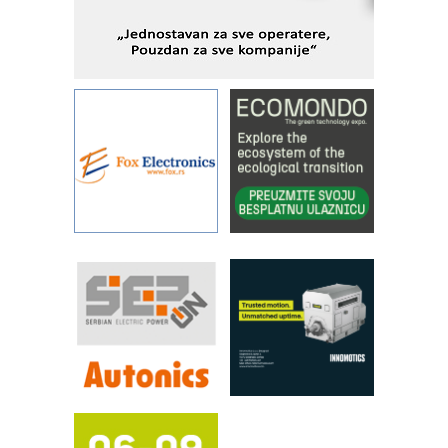
podešavanje u proizvodnji prototipova
KIP KOP – napredna rešenja za
savremene industrijske i logističke
objekte
Alba d.o.o. – 35 godina preciznosti u
metrologiji i pametnim dozirnim
rešenjima
IBeRTIM - oprema za ispitivanje
kontrole kvaliteta
STAUFF – Komponente koje
povećavaju pouzdanost hidrauličkih
sistema
YAMADA pumpe – japanska
pouzdanost u transferu fluida
Filtration Group Industrial – Napredna
rešenja za filtraciju u hidrauličkim i
procesnim sistemima
RILINEX kompanije Rittal
FANUC: Najbolje za vašu pametnu