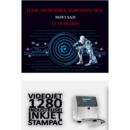
ROSA i SCHUNK podižu proizvodnju
na viši nivo
Detekcija različitih oblika
MAREX - Lim i mašine za savremena
rešenja
Marcom-plast d.o.o.- vaš pouzdan
partner
CTO - Prilagodite svoju toplinsku
obradu!
Razvoj asortimanskog pravca MINI-
PLC AKYTEC
AUKOM: Svetski standard metrologije
dostupan u Srbiji
MOTOMAN – NEXT-Robotika vođena
veštačkom inteligencijom
I.SAFE MOBILE revolucioniše
industrijsku automatizaciju
pionirskimmobile operator PANEL-OM
Fleksibilno stezanje i brzo