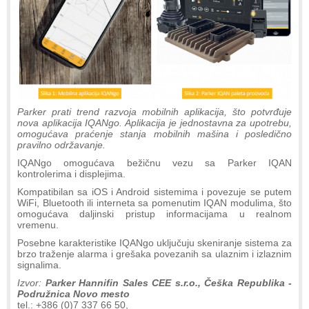
Parker prati trend razvoja mobilnih aplikacija, što potvrđuje
nova aplikacija IQANgo. Aplikacija je jednostavna za upotrebu,
omogućava praćenje stanja mobilnih mašina i posledično
pravilno održavanje.
IQANgo omogućava bežičnu vezu sa Parker IQAN
kontrolerima i displejima.
Kompatibilan sa iOS i Android sistemima i povezuje se putem
WiFi, Bluetooth ili interneta sa pomenutim IQAN modulima, što
omogućava daljinski pristup informacijama u realnom
vremenu.
Posebne karakteristike IQANgo uključuju skeniranje sistema za
brzo traženje alarma i grešaka povezanih sa ulaznim i izlaznim
signalima.
Izvor:
Parker Hannifin Sales CEE s.r.o., Češka Republika -
Podružnica Novo mesto
tel.: +386 (0)7 337 66 50,