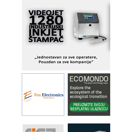
Fleksibilno stezanje i brzo
podešavanje u proizvodnji prototipova
KIP KOP – napredna rešenja za
savremene industrijske i logističke
objekte
Alba d.o.o. – 35 godina preciznosti u
metrologiji i pametnim dozirnim
rešenjima
IBeRTIM - oprema za ispitivanje
kontrole kvaliteta
STAUFF – Komponente koje
povećavaju pouzdanost hidrauličkih
sistema
YAMADA pumpe – japanska
pouzdanost u transferu fluida
Filtration Group Industrial – Napredna
rešenja za filtraciju u hidrauličkim i
procesnim sistemima
RILINEX kompanije Rittal