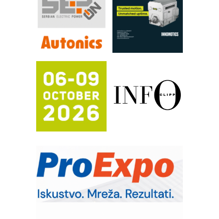
FANUC: Najbolje za vašu pametnu
automatizaciju
Efikasno upravljanje energijom
Automatizacija pakovanja · Display
(Shelf-Ready) omotnice
Potpuna efikasnost bez složenih
sistema
Trajna oznaka kao dugoročna korist
Bezbednost na prvom mestu!
IB BLUMENAUER - više od 40 godina
poverenja u industriji
RMQ-TITAN ADVANCED INDICATOR
– Pametna signalizacija za efikasnije
upravljanje mašinama
Sigurnije ispitivanje transformatora u
solarnim elektranama i vetroparkovima
Pranje točkova na gradilištu- standard
modernog i odgovornog građenja