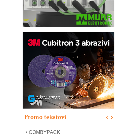
Bezbednost na prvom mestu!
IB BLUMENAUER - više od 40 godina
poverenja u industriji
RMQ-TITAN ADVANCED INDICATOR
– Pametna signalizacija za efikasnije
upravljanje mašinama
Sigurnije ispitivanje transformatora u
solarnim elektranama i vetroparkovima
Pranje točkova na gradilištu- standard
modernog i odgovornog građenja
Proizvodnja iC7 Hybrid 1500 VDC
Promo tekstovi
mrežnog pretvarača sa tečnim
hlađenjem
COMBYPACK