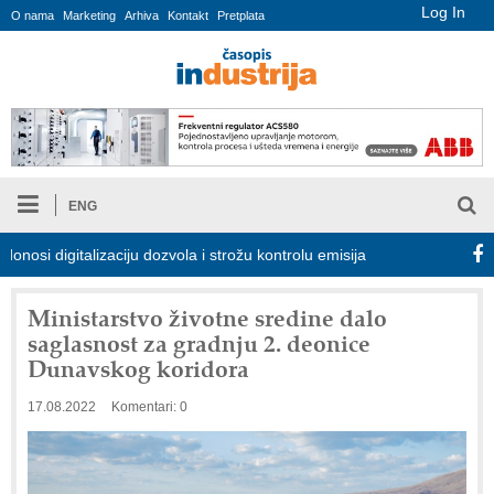
Log In
O nama
Marketing
Arhiva
Kontakt
Pretplata
ENG
digitalizaciju dozvola i strožu kontrolu emisija
Proizvodnja iC7
Ministarstvo životne sredine dalo
saglasnost za gradnju 2. deonice
Dunavskog koridora
17.08.2022
Komentari: 0