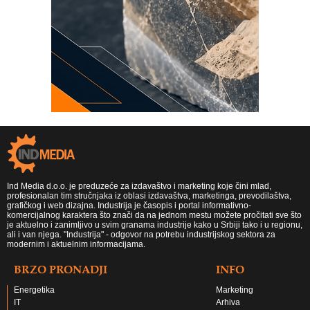
Ind Media d.o.o. je preduzeće za izdavaštvo i marketing koje čini mlad,
profesionalan tim stručnjaka iz oblasi izdavaštva, marketinga, prevodilaštva,
grafičkog i web dizajna. Industrija je časopis i portal informativno-
komercijalnog karaktera što znači da na jednom mestu možete pročitati sve što
je aktuelno i zanimljivo u svim granama industrije kako u Srbiji tako i u regionu,
ali i van njega. "Industrija" - odgovor na potrebu industrijskog sektora za
modernim i aktuelnim informacijama.
BRZO PRONADJI
INFO
Energetika
Marketing
IT
Arhiva