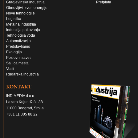
Gradjevinska industrija
Pretplata
Obnovljivi izvori energije
Nove tehnologije
Logistika
Metalna industrija
Industrija pakovanja
Tehnologija voda
Automatizacija
Predstavljamo
Ekologija
Poslovni saveti
Sa lica mesta
Vesti
Rudarska industrija
KONTAKT
IND MEDIA d.o.o.
Lazara Kujundžića 88
11000 Beograd, Srbija
+381 11 305 88 22