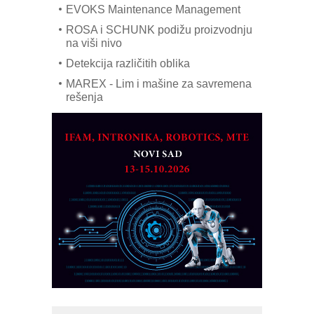
EVOKS Maintenance Management
ROSA i SCHUNK podižu proizvodnju
na viši nivo
Detekcija različitih oblika
MAREX - Lim i mašine za savremena
rešenja
Marcom-plast d.o.o.- vaš pouzdan
partner
CTO - Prilagodite svoju toplinsku
obradu!
Razvoj asortimanskog pravca MINI-
PLC AKYTEC
AUKOM: Svetski standard metrologije
dostupan u Srbiji
MOTOMAN – NEXT-Robotika vođena
veštačkom inteligencijom
I.SAFE MOBILE revolucioniše
industrijsku automatizaciju
pionirskimmobile operator PANEL-OM