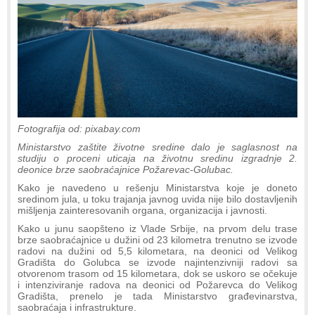
Fotografija od: pixabay.com
Ministarstvo zaštite životne sredine dalo je saglasnost na
studiju o proceni uticaja na životnu sredinu izgradnje 2.
deonice brze saobraćajnice Požarevac-Golubac.
Kako je navedeno u rešenju Ministarstva koje je doneto
sredinom jula, u toku trajanja javnog uvida nije bilo dostavljenih
mišljenja zainteresovanih organa, organizacija i javnosti.
Kako u junu saopšteno iz Vlade Srbije, na prvom delu trase
brze saobraćajnice u dužini od 23 kilometra trenutno se izvode
radovi na dužini od 5,5 kilometara, na deonici od Velikog
Gradišta do Golubca se izvode najintenzivniji radovi sa
otvorenom trasom od 15 kilometara, dok se uskoro se očekuje
i intenziviranje radova na deonici od Požarevca do Velikog
Gradišta, prenelo je tada Ministarstvo građevinarstva,
saobraćaja i infrastrukture.