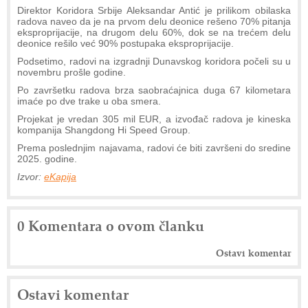
Direktor Koridora Srbije Aleksandar Antić je prilikom obilaska
radova naveo da je na prvom delu deonice rešeno 70% pitanja
eksproprijacije, na drugom delu 60%, dok se na trećem delu
deonice rešilo već 90% postupaka eksproprijacije.
Podsetimo, radovi na izgradnji Dunavskog koridora počeli su u
novembru prošle godine.
Po završetku radova brza saobraćajnica duga 67 kilometara
imaće po dve trake u oba smera.
Projekat je vredan 305 mil EUR, a izvođač radova je kineska
kompanija Shangdong Hi Speed Group.
Prema poslednjim najavama, radovi će biti završeni do sredine
2025. godine.
Izvor:
eKapija
0 Komentara o ovom članku
Ostavi komentar
Ostavi komentar