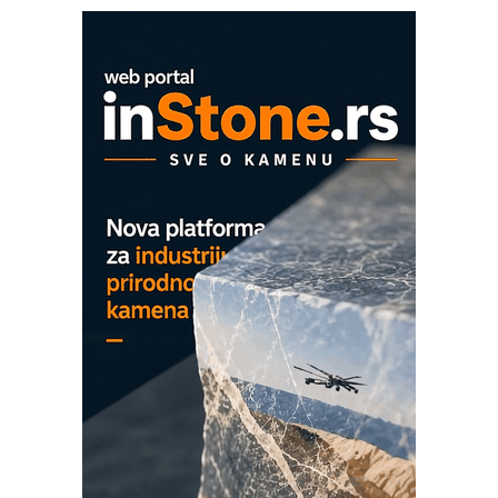
Proizvodnja iC7 Hybrid 1500 VDC
mrežnog pretvarača sa tečnim
hlađenjem
COMBYPACK
EVOKS Maintenance Management
ROSA i SCHUNK podižu proizvodnju
na viši nivo
Detekcija različitih oblika