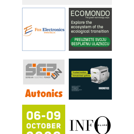
povećavaju pouzdanost hidrauličkih
sistema
YAMADA pumpe – japanska
pouzdanost u transferu fluida
Filtration Group Industrial – Napredna
rešenja za filtraciju u hidrauličkim i
procesnim sistemima
Art Utopia Studio – vizuelne priče
industrije i biznisa
RILINEX kompanije Rittal
FANUC: Najbolje za vašu pametnu
automatizaciju
Efikasno upravljanje energijom
Automatizacija pakovanja · Display
(Shelf-Ready) omotnice
Proizvodnja iC7 Hybrid 1500 VDC
mrežnog pretvarača sa tečnim
hlađenjem
Potpuna efikasnost bez složenih