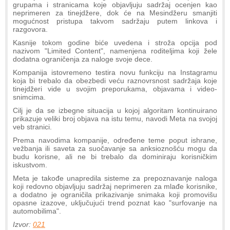
grupama i stranicama koje objavljuju sadržaj ocenjen kao
neprimeren za tinejdžere, dok će na Mesindžeru smanjiti
mogućnost pristupa takvom sadržaju putem linkova i
razgovora.
Kasnije tokom godine biće uvedena i stroža opcija pod
nazivom "Limited Content", namenjena roditeljima koji žele
dodatna ograničenja za naloge svoje dece.
Kompanija istovremeno testira novu funkciju na Instagramu
koja bi trebalo da obezbedi veću raznovrsnost sadržaja koje
tinejdžeri vide u svojim preporukama, objavama i video-
snimcima.
Cilj je da se izbegne situacija u kojoj algoritam kontinuirano
prikazuje veliki broj objava na istu temu, navodi Meta na svojoj
veb stranici.
Prema navodima kompanije, određene teme poput ishrane,
vežbanja ili saveta za suočavanje sa anksioznošću mogu da
budu korisne, ali ne bi trebalo da dominiraju korisničkim
iskustvom.
Meta je takođe unapredila sisteme za prepoznavanje naloga
koji redovno objavljuju sadržaj neprimeren za mlađe korisnike,
a dodatno je ograničila prikazivanje snimaka koji promovišu
opasne izazove, uključujući trend poznat kao "surfovanje na
automobilima".
Izvor:
021