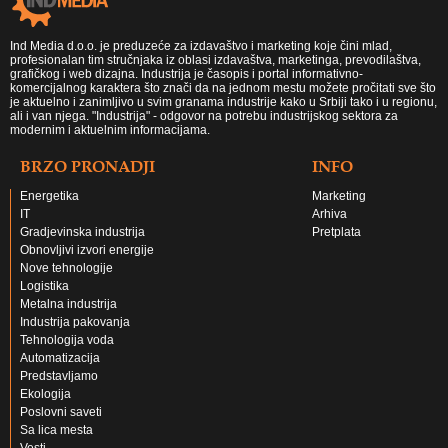
Ind Media d.o.o. je preduzeće za izdavaštvo i marketing koje čini mlad,
profesionalan tim stručnjaka iz oblasi izdavaštva, marketinga, prevodilaštva,
grafičkog i web dizajna. Industrija je časopis i portal informativno-
komercijalnog karaktera što znači da na jednom mestu možete pročitati sve što
je aktuelno i zanimljivo u svim granama industrije kako u Srbiji tako i u regionu,
ali i van njega. "Industrija" - odgovor na potrebu industrijskog sektora za
modernim i aktuelnim informacijama.
BRZO PRONADJI
INFO
Energetika
Marketing
IT
Arhiva
Gradjevinska industrija
Pretplata
Obnovljivi izvori energije
Nove tehnologije
Logistika
Metalna industrija
Industrija pakovanja
Tehnologija voda
Automatizacija
Predstavljamo
Ekologija
Poslovni saveti
Sa lica mesta