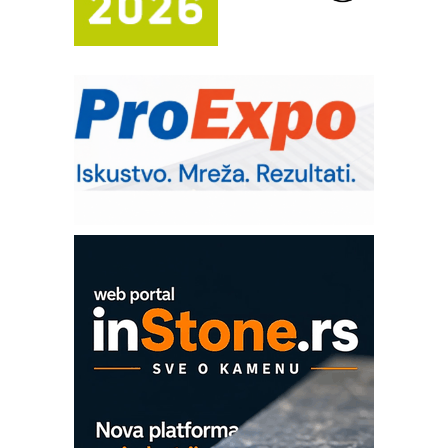
sistema
Trajna oznaka kao dugoročna korist
Bezbednost na prvom mestu!
IB BLUMENAUER - više od 40 godina
poverenja u industriji
RMQ-TITAN ADVANCED INDICATOR
– Pametna signalizacija za efikasnije
upravljanje mašinama
Sigurnije ispitivanje transformatora u
solarnim elektranama i vetroparkovima
COMBYPACK
EVOKS Maintenance Management
ROSA i SCHUNK podižu proizvodnju
na viši nivo
Detekcija različitih oblika
MAREX - Lim i mašine za savremena
rešenja