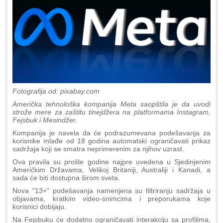
Fotografija od: pixabay.com
Američka tehnološka kompanija Meta saopštila je da uvodi
strože mere za zaštitu tinejdžera na platformama Instagram,
Fejsbuk i Mesindžer.
Kompanija je navela da će podrazumevana podešavanja za
korisnike mlađe od 18 godina automatski ograničavati prikaz
sadržaja koji se smatra neprimerenim za njihov uzrast.
Ova pravila su prošle godine najpre uvedena u Sjedinjenim
Američkim Državama, Velikoj Britaniji, Australiji i Kanadi, a
sada će biti dostupna širom sveta.
Nova "13+" podešavanja namenjena su filtriranju sadržaja u
objavama, kratkim video-snimcima i preporukama koje
korisnici dobijaju.
Na Fejsbuku će dodatno ograničavati interakciju sa profilima,