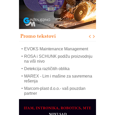
poverenja u industriji
RMQ-TITAN ADVANCED INDICATOR
– Pametna signalizacija za efikasnije
upravljanje mašinama
Sigurnije ispitivanje transformatora u
solarnim elektranama i vetroparkovima
Promo tekstovi
COMBYPACK
EVOKS Maintenance Management
ROSA i SCHUNK podižu proizvodnju
na viši nivo
Detekcija različitih oblika
MAREX - Lim i mašine za savremena
rešenja
Marcom-plast d.o.o.- vaš pouzdan
partner
CTO - Prilagodite svoju toplinsku
obradu!
Razvoj asortimanskog pravca MINI-