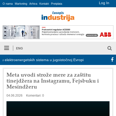
Log In
O nama
Marketing
Arhiva
Kontakt
Pretplata
ENG
lektroenergetskih sistema u jugoistočnoj Evropi
COMBYPACK
Meta uvodi strože mere za zaštitu
tinejdžera na Instagramu, Fejsbuku i
Mesindžeru
04.06.2026
Komentari: 0