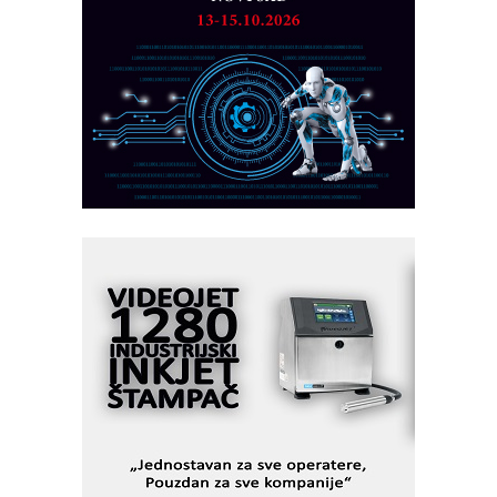
PLC AKYTEC
AUKOM: Svetski standard metrologije
dostupan u Srbiji
MOTOMAN – NEXT-Robotika vođena
veštačkom inteligencijom
I.SAFE MOBILE revolucioniše
industrijsku automatizaciju
pionirskimmobile operator PANEL-OM
Fleksibilno stezanje i brzo
podešavanje u proizvodnji prototipova
KIP KOP – napredna rešenja za
savremene industrijske i logističke
objekte
Alba d.o.o. – 35 godina preciznosti u
metrologiji i pametnim dozirnim
rešenjima
IBeRTIM - oprema za ispitivanje
kontrole kvaliteta
STAUFF – Komponente koje