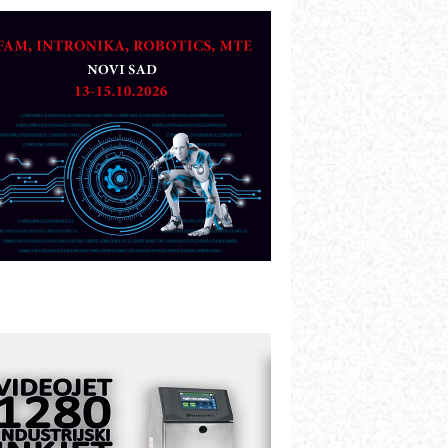
TO - Prilagodite svoju toplinsku
bradu!
azvoj asortimanskog pravca MINI-
PLC AKYTEC
UKOM: Svetski standard metrologije
ostupan u Srbiji
OTOMAN – NEXT-Robotika vođena
eštačkom inteligencijom
.SAFE MOBILE revolucioniše
ndustrijsku automatizaciju
ionirskimmobile operator PANEL-OM
leksibilno stezanje i brzo
odešavanje u proizvodnji prototipova
IP KOP – napredna rešenja za
avremene industrijske i logističke
bjekte
lba d.o.o. – 35 godina preciznosti u
etrologiji i pametnim dozirnim
ešenjima