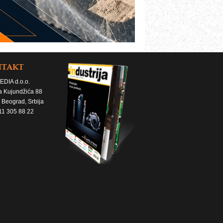
NTAKT
EDIA d.o.o.
a Kujundžića 88
 Beograd, Srbija
11 305 88 22