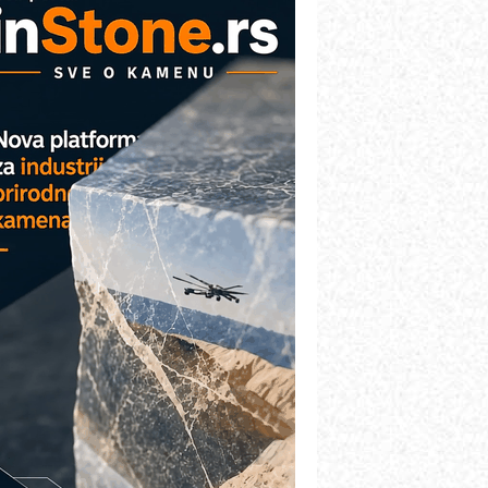
AREX - Lim i mašine za savremena
ešenja