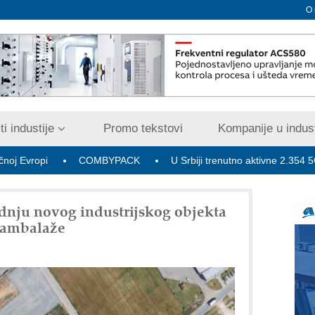
O
i industije
Promo tekstovi
Kompanije u indust
COMBYPACK
U Srbiji trenutno aktivne 2.354 5G bazne ra
dnju novog industrijskog objekta
e ambalaže