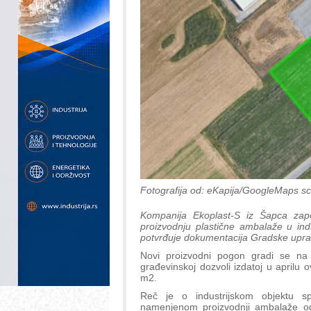
Fotografija od: eKapija/GoogleMaps s
Kompanija Ekoplast-S iz Šapca zapo
proizvodnju plastične ambalaže u indu
potvrđuje dokumentacija Gradske upr
Novi proizvodni pogon gradi se na 
građevinskoj dozvoli izdatoj u aprilu 
m2.
Reč je o industrijskom objektu sp
namenjenom proizvodnji ambalaže od 