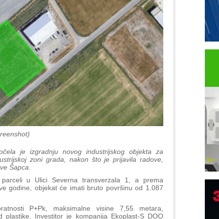
creenshot)
čela je izgradnju novog industrijskog objekta za
strijskoj zoni grada, nakon što je prijavila radove,
ave Šapca.
parceli u Ulici Severna transverzala 1, a prema
ove godine, objekat će imati bruto površinu od 1.087
ratnosti P+Pk, maksimalne visine 7,55 metara,
plastike. Investitor je kompanija Ekoplast-S DOO