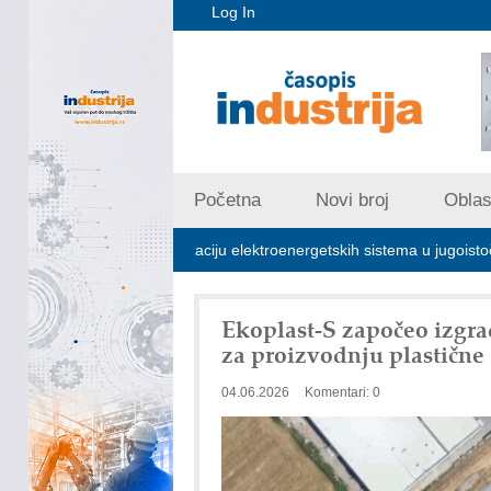
Log In
Početna
Novi broj
Oblast
ljučna za stabilizaciju elektroenergetskih sistema u jugoistočnoj Evropi
Ekoplast-S započeo izgra
za proizvodnju plastičn
04.06.2026
Komentari: 0