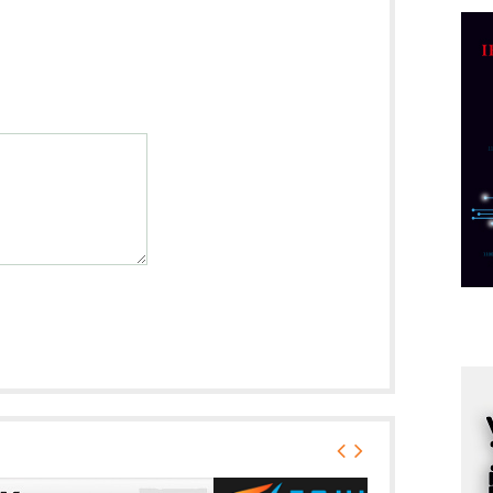
C
o
R
A
d
M
v
I
i
p
F
p
K
s
o
A
m
r