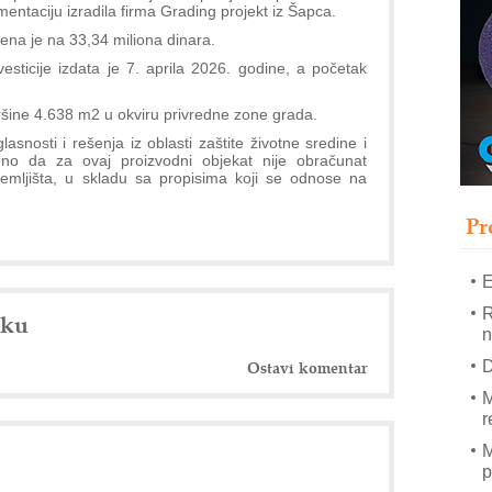
T
entaciju izradila firma Grading projekt iz Šapca.
B
na je na 33,34 miliona dinara.
esticije izdata je 7. aprila 2026. godine, a početak
I
p
vršine 4.638 m2 u okviru privredne zone grada.
asnosti i rešenja iz oblasti zaštite životne sredine i
–
eno da za ovaj proizvodni objekat nije obračunat
u
emljišta, u skladu sa propisima koji se odnose na
S
s
Pr
E
R
nku
n
D
Ostavi komentar
M
r
M
p