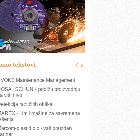
rajna oznaka kao dugoročna korist
ezbednost na prvom mestu!
B BLUMENAUER - više od 40 godina
overenja u industriji
RMQ-TITAN ADVANCED INDICATOR
 Pametna signalizacija za efikasnije
pravljanje mašinama
igurnije ispitivanje transformatora u
olarnim elektranama i vetroparkovima
omo tekstovi
COMBYPACK
VOKS Maintenance Management
OSA i SCHUNK podižu proizvodnju
a viši nivo
etekcija različitih oblika
AREX - Lim i mašine za savremena
ešenja
arcom-plast d.o.o.- vaš pouzdan
artner