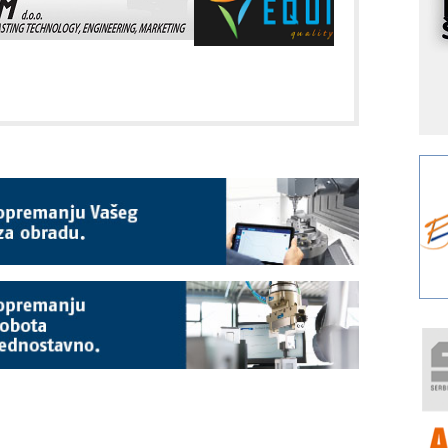
I
k
S
p
s
Y
p
F
r
p
A
i
R
F
a
E
A
(
P