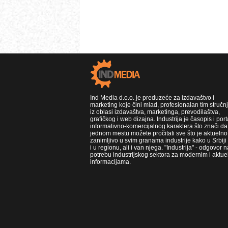
Ind Media d.o.o. je preduzeće za izdavaštvo i
marketing koje čini mlad, profesionalan tim stručn
iz oblasi izdavaštva, marketinga, prevodilaštva,
grafičkog i web dizajna. Industrija je časopis i port
informativno-komercijalnog karaktera što znači da
jednom mestu možete pročitati sve što je aktuelno 
zanimljivo u svim granama industrije kako u Srbiji
i u regionu, ali i van njega. "Industrija" - odgovor n
potrebu industrijskog sektora za modernim i aktue
informacijama.