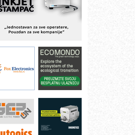
BeRTIM - oprema za ispitivanje
ontrole kvaliteta
TAUFF – Komponente koje
ovećavaju pouzdanost hidrauličkih
istema
AMADA pumpe – japanska
ouzdanost u transferu fluida
iltration Group Industrial – Napredna
ešenja za filtraciju u hidrauličkim i
rocesnim sistemima
rt Utopia Studio – vizuelne priče
ndustrije i biznisa
ILINEX kompanije Rittal
ANUC: Najbolje za vašu pametnu
utomatizaciju
fikasno upravljanje energijom
utomatizacija pakovanja · Display
Shelf-Ready) omotnice
roizvodnja iC7 Hybrid 1500 VDC