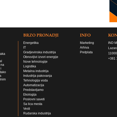
BRZO PRONADJI
INFO
KO
Energetika
Marketing
IND M
IT
Arhiva
Lazar
Gradjevinska industrija
Pretplata
11000
jaka
Obnovljivi izvori energije
+381 
al
Nove tehnologije
 na
Logistika
i
Metalna industrija
 tako
a
Industrija pakovanja
lnim
Tehnologija voda
Automatizacija
Predstavljamo
Ekologija
Poslovni saveti
Sa lica mesta
Vesti
Rudarska industrija