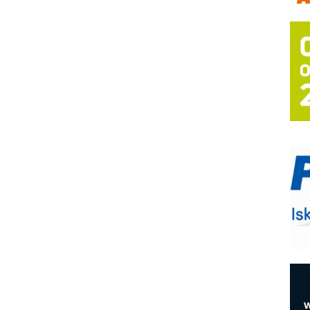
m
h
P
s
T
B
I
p
–
u
S
s
E
R
n
D