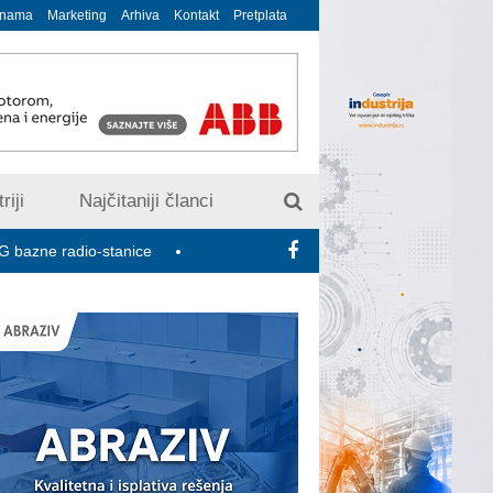
 nama
Marketing
Arhiva
Kontakt
Pretplata
riji
Najčitaniji članci
dio-stanice
U susret 15. Savetovanju o elektrodistributivnim mr