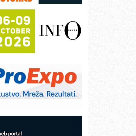
režnog pretvarača sa tečnim
lađenjem
otpuna efikasnost bez složenih
istema
rajna oznaka kao dugoročna korist
ezbednost na prvom mestu!
B BLUMENAUER - više od 40 godina
overenja u industriji
RMQ-TITAN ADVANCED INDICATOR
 Pametna signalizacija za efikasnije
pravljanje mašinama
igurnije ispitivanje transformatora u
olarnim elektranama i vetroparkovima
COMBYPACK
VOKS Maintenance Management
OSA i SCHUNK podižu proizvodnju
a viši nivo
etekcija različitih oblika