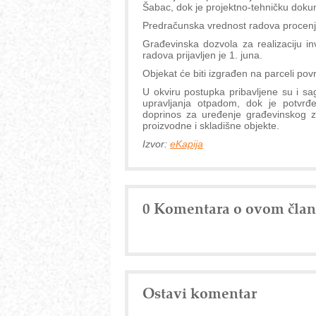
Šabac, dok je projektno-tehničku dokum
Predračunska vrednost radova procenje
Građevinska dozvola za realizaciju inv
radova prijavljen je 1. juna.
Objekat će biti izgrađen na parceli po
U okviru postupka pribavljene su i sagl
upravljanja otpadom, dok je potvrđ
doprinos za uređenje građevinskog z
proizvodne i skladišne objekte.
Izvor:
eKapija
0 Komentara o ovom čla
Ostavi komentar