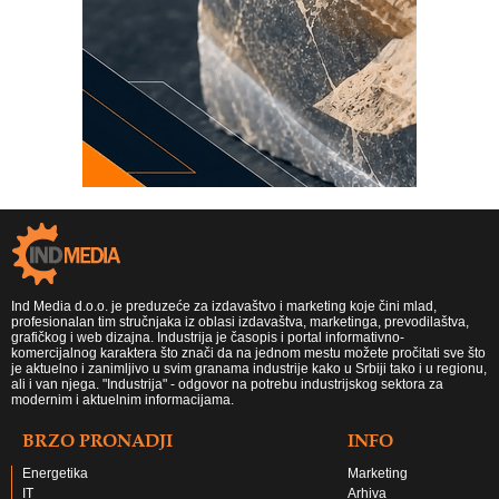
Ind Media d.o.o. je preduzeće za izdavaštvo i marketing koje čini mlad,
profesionalan tim stručnjaka iz oblasi izdavaštva, marketinga, prevodilaštva,
grafičkog i web dizajna. Industrija je časopis i portal informativno-
komercijalnog karaktera što znači da na jednom mestu možete pročitati sve što
je aktuelno i zanimljivo u svim granama industrije kako u Srbiji tako i u regionu,
ali i van njega. "Industrija" - odgovor na potrebu industrijskog sektora za
modernim i aktuelnim informacijama.
BRZO PRONADJI
INFO
Energetika
Marketing
IT
Arhiva