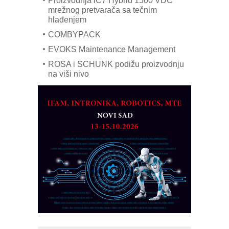
Proizvodnja iC7 Hybrid 1500 VDC
mrežnog pretvarača sa tečnim
hlađenjem
COMBYPACK
EVOKS Maintenance Management
ROSA i SCHUNK podižu proizvodnju
na viši nivo
Detekcija različitih oblika
MAREX - Lim i mašine za savremena
rešenja
Marcom-plast d.o.o.- vaš pouzdan
partner
CTO - Prilagodite svoju toplinsku
obradu!
Razvoj asortimanskog pravca MINI-
PLC AKYTEC
AUKOM: Svetski standard metrologije
dostupan u Srbiji
MOTOMAN – NEXT-Robotika vođena