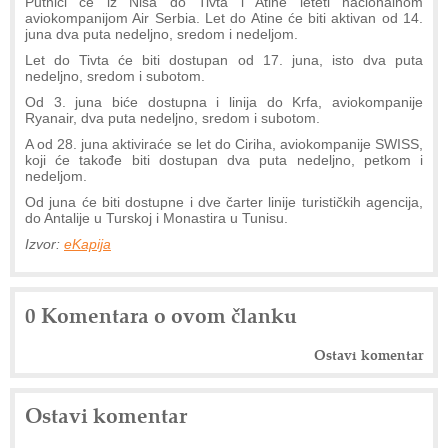
Putnici će iz Niša do Tivta i Atine leteti nacionalnom
aviokompanijom Air Serbia. Let do Atine će biti aktivan od 14.
juna dva puta nedeljno, sredom i nedeljom.
Let do Tivta će biti dostupan od 17. juna, isto dva puta
nedeljno, sredom i subotom.
Od 3. juna biće dostupna i linija do Krfa, aviokompanije
Ryanair, dva puta nedeljno, sredom i subotom.
A od 28. juna aktiviraće se let do Ciriha, aviokompanije SWISS,
koji će takođe biti dostupan dva puta nedeljno, petkom i
nedeljom.
Od juna će biti dostupne i dve čarter linije turističkih agencija,
do Antalije u Turskoj i Monastira u Tunisu.
Izvor:
eKapija
0 Komentara o ovom članku
Ostavi komentar
Ostavi komentar