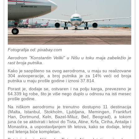
Fotografija od: pixabay.com
Aerodrom "Konstantin Veliki" u Nišu u toku maja zabeležio je
rast broja putnika.
Kako je saopšteno sa ovog aerodroma, u maju su realizovane
304 aviooperacije, a broj putnika je za 14% veći od broja
putnika u maju prošle godine i iznosi 37.814.
Porast je, dodaje se, ostvaren i na polju karga, prevezeno je
64.339 kg robe, što je više nego duplo u odnosu na isti mesec
prošle godine.
Na niškom aerodromu je trenutno dostupno 11 destinacija
(Malta, Istanbul, Stokholm, Ljubljana, Memingen, Frankfurt
Han, Dortmund, Keln, Bazel-Miluz, Beč, Beograd), a tokom
juna će se aktivirati i letovi do Tivta, Atine, Krfa, Ciriha, Antalije i
Monastira, a uspostavljanjem tih letova, kako se dodaje, letnji
red letenja biće kompletan.