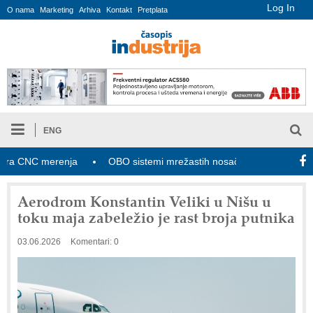
Log In
O nama
Marketing
Arhiva
Kontakt
Pretplata
ENG
CNC merenja
OBO sistemi mrežastih nosača kablova
Novi 
Aerodrom Konstantin Veliki u Nišu u
toku maja zabeležio je rast broja putnika
03.06.2026
Komentari: 0