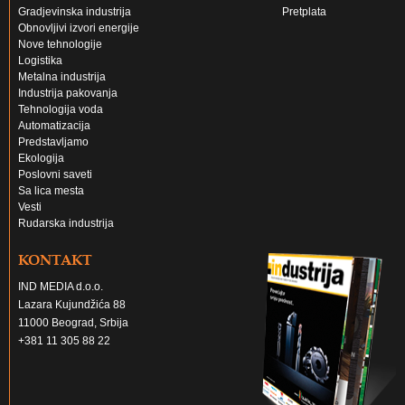
Gradjevinska industrija
Pretplata
Obnovljivi izvori energije
Nove tehnologije
Logistika
Metalna industrija
Industrija pakovanja
Tehnologija voda
Automatizacija
Predstavljamo
Ekologija
Poslovni saveti
Sa lica mesta
Vesti
Rudarska industrija
KONTAKT
IND MEDIA d.o.o.
Lazara Kujundžića 88
11000 Beograd, Srbija
+381 11 305 88 22