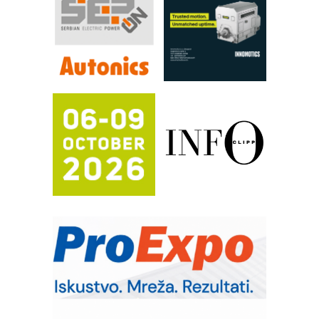
Filtration Group Industrial – Napredna
rešenja za filtraciju u hidrauličkim i
procesnim sistemima
RILINEX kompanije Rittal
FANUC: Najbolje za vašu pametnu
automatizaciju
Efikasno upravljanje energijom
Automatizacija pakovanja · Display
(Shelf-Ready) omotnice
Potpuna efikasnost bez složenih
sistema
Trajna oznaka kao dugoročna korist
Bezbednost na prvom mestu!
IB BLUMENAUER - više od 40 godina
poverenja u industriji
RMQ-TITAN ADVANCED INDICATOR
– Pametna signalizacija za efikasnije
upravljanje mašinama