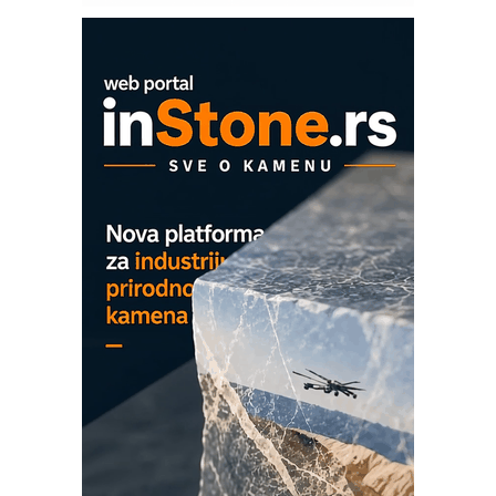
Mitutoyo Crysta-Apex V PLUS: Nova
era CNC merenja
OBO sistemi mrežastih nosača kablova
Proizvodnja iC7 Hybrid 1500 VDC
mrežnog pretvarača sa tečnim
hlađenjem
COMBYPACK
EVOKS Maintenance Management