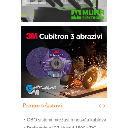
Potpuna efikasnost bez složenih
sistema
Trajna oznaka kao dugoročna korist
Bezbednost na prvom mestu!
IB BLUMENAUER - više od 40 godina
poverenja u industriji
RMQ-TITAN ADVANCED INDICATOR
– Pametna signalizacija za efikasnije
upravljanje mašinama
Promo tekstovi
Mitutoyo Crysta-Apex V PLUS: Nova
era CNC merenja
OBO sistemi mrežastih nosača kablova