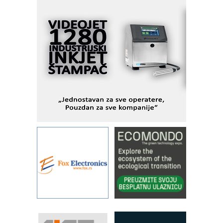
veštačkom inteligencijom
I.SAFE MOBILE revolucioniše
industrijsku automatizaciju
pionirskimmobile operator PANEL-OM
Fleksibilno stezanje i brzo
podešavanje u proizvodnji prototipova
KIP KOP – napredna rešenja za
savremene industrijske i logističke
objekte
Alba d.o.o. – 35 godina preciznosti u
metrologiji i pametnim dozirnim
rešenjima
IBeRTIM - oprema za ispitivanje
kontrole kvaliteta
STAUFF – Komponente koje
povećavaju pouzdanost hidrauličkih
sistema
YAMADA pumpe – japanska
pouzdanost u transferu fluida