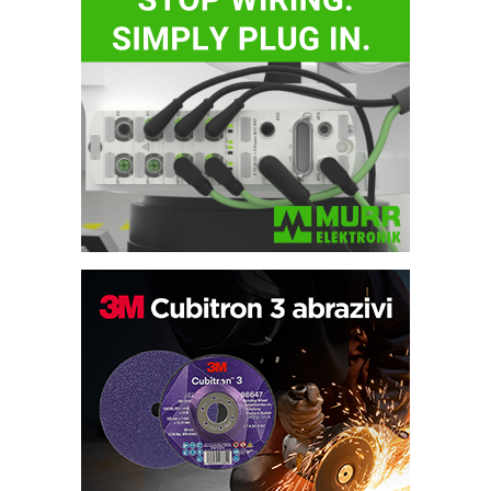
Bezbednost na prvom mestu!
IB BLUMENAUER - više od 40 godina
poverenja u industriji
RMQ-TITAN ADVANCED INDICATOR
– Pametna signalizacija za efikasnije
upravljanje mašinama
Sigurnije ispitivanje transformatora u
solarnim elektranama i vetroparkovima