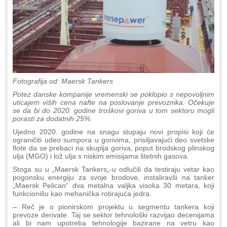
Fotografija od: Maersk Tankers
Potez danske kompanije vremenski se poklopio s nepovoljnim
uticajem viših cena nafte na poslovanje prevoznika. Očekuje
se da bi do 2020. godine troškovi goriva u tom sektoru mogli
porasti za dodatnih 25%.
Ujedno 2020. godine na snagu stupaju novi propisi koji će
ograničiti udeo sumpora u gorivima, prisiljavajući deo svetske
flote da se prebaci na skuplja goriva, poput brodskog plinskog
ulja (MGO) i lož ulja s niskim emisijama štetnih gasova.
Stoga su u „Maersk Tankers„-u odlučili da testiraju vetar kao
pogonsku energiju za svoje brodove, instaliravši na tanker
„Maersk Pelican“ dva metalna valjka visoka 30 metara, koji
funkcionišu kao mehanička rotirajuća jedra.
– Reč je o pionirskom projektu u segmentu tankera koji
prevoze derivate. Taj se sektor tehnološki razvijao decenijama
ali bi nam upotreba tehnologije bazirane na vetru kao