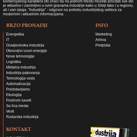
komercijalnog karaktera što znači da na jednom mestu možete pročitati sve što
je aktuelno i zanimljivo u svim granama industrije kako u Srbiji tako i u regionu,
ali i van njega. "Industrija" - odgovor na potrebu industrijskog sektora za
modernim i aktuelnim informacijama.
BRZO PRONADJI
INFO
Energetika
Marketing
IT
Arhiva
Gradjevinska industrija
Pretplata
Obnovljivi izvori energije
Nove tehnologije
Logistika
Metalna industrija
Industrija pakovanja
Tehnologija voda
Automatizacija
Predstavljamo
Ekologija
Poslovni saveti
Sa lica mesta
Vesti
Rudarska industrija
KONTAKT