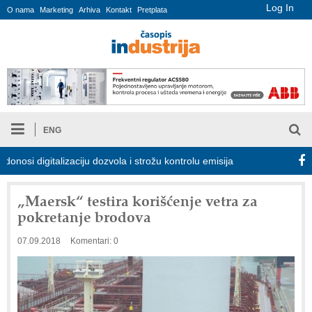
Log In
O nama
Marketing
Arhiva
Kontakt
Pretplata
ENG
 digitalizaciju dozvola i strožu kontrolu emisija
Proizvodnja iC7
„Maersk“ testira korišćenje vetra za
pokretanje brodova
07.09.2018
Komentari: 0