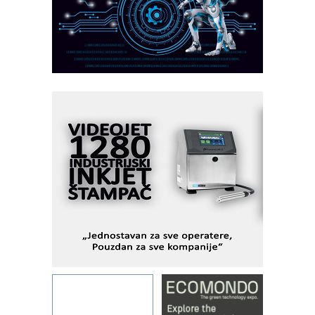
AUKOM: Svetski standard metrologije
dostupan u Srbiji
MOTOMAN – NEXT-Robotika vođena
veštačkom inteligencijom
I.SAFE MOBILE revolucioniše
industrijsku automatizaciju
pionirskimmobile operator PANEL-OM
Fleksibilno stezanje i brzo
podešavanje u proizvodnji prototipova
KIP KOP – napredna rešenja za
savremene industrijske i logističke
objekte
Alba d.o.o. – 35 godina preciznosti u
metrologiji i pametnim dozirnim
rešenjima
IBeRTIM - oprema za ispitivanje
kontrole kvaliteta
STAUFF – Komponente koje
povećavaju pouzdanost hidrauličkih
sistema