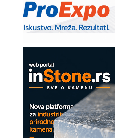
– Pametna signalizacija za efikasnije
upravljanje mašinama
Sigurnije ispitivanje transformatora u
solarnim elektranama i vetroparkovima
Pranje točkova na gradilištu- standard
modernog i odgovornog građenja
Proizvodnja iC7 Hybrid 1500 VDC
mrežnog pretvarača sa tečnim
hlađenjem
COMBYPACK
EVOKS Maintenance Management
ROSA i SCHUNK podižu proizvodnju
na viši nivo
Detekcija različitih oblika