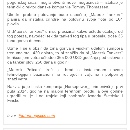
pogonskoj snazi mogla otvoriti nove mogućnosti – istakao je
tehnički direktor danske kompanije Tommy Thomassen.
Ukoliko probno putovanje bude uspešno, „Maersk Tankers“
planira da instalira cilindre na polovinu svoje flote od 164
plovila.
U „Maersk Tankers“-u nisu precizirali kakve uštede očekuju od
tog poteza, navodeći tek da tankeri tog tipa u proseku troše 35
tona goriva dnevno.
Uzme li se u obzir da tona goriva s visokim udelom sumpora
trenutno stoji 420 dolara, to bi značilo da bi „Maersk Tankers“
korišćenjem vetra uštedeo 365.000 USD godišnje pod uslovom
da tanker plovi 250 dana u godini.
„Maersk Pelican“ treći je brod s instaliranom novom
tehnologijom baziranom na rotirajućim valjcima i potpornoj
snazi vetra.
Razvila ju je finska kompanija „Norsepower„, primenivši je prvi
puta 2014. godine na malom teretnom brodu, a ove godine
ugradili su je i na trajekt koji saobraća između Švedske i
Finske.
Izvor:
PlutonLogistics.com