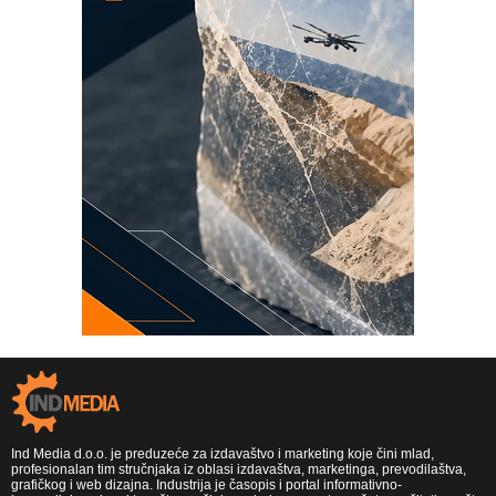
Ind Media d.o.o. je preduzeće za izdavaštvo i marketing koje čini mlad,
profesionalan tim stručnjaka iz oblasi izdavaštva, marketinga, prevodilaštva,
grafičkog i web dizajna. Industrija je časopis i portal informativno-