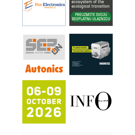
YAMADA pumpe – japanska
pouzdanost u transferu fluida
Filtration Group Industrial – Napredna
rešenja za filtraciju u hidrauličkim i
procesnim sistemima
RILINEX kompanije Rittal
FANUC: Najbolje za vašu pametnu
automatizaciju
Efikasno upravljanje energijom
Automatizacija pakovanja · Display
(Shelf-Ready) omotnice
Potpuna efikasnost bez složenih
sistema
Trajna oznaka kao dugoročna korist
Bezbednost na prvom mestu!
IB BLUMENAUER - više od 40 godina
poverenja u industriji
RMQ-TITAN ADVANCED INDICATOR