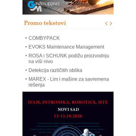
Pranje točkova na gradilištu- standard
modernog i odgovornog građenja
Proizvodnja iC7 Hybrid 1500 VDC
Promo tekstovi
mrežnog pretvarača sa tečnim
hlađenjem
COMBYPACK
EVOKS Maintenance Management
ROSA i SCHUNK podižu proizvodnju
na viši nivo
Detekcija različitih oblika
MAREX - Lim i mašine za savremena
rešenja
Marcom-plast d.o.o.- vaš pouzdan
partner
CTO - Prilagodite svoju toplinsku
obradu!
Razvoj asortimanskog pravca MINI-
PLC AKYTEC