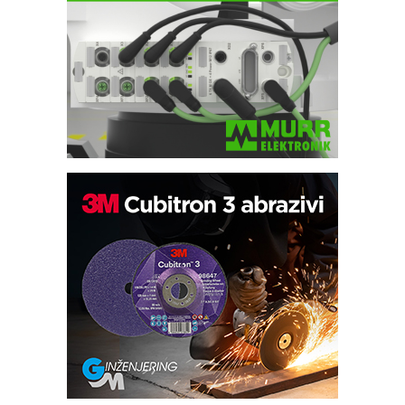
Automatizacija pakovanja · Display
(Shelf-Ready) omotnice
Potpuna efikasnost bez složenih
sistema
Trajna oznaka kao dugoročna korist
Bezbednost na prvom mestu!
IB BLUMENAUER - više od 40 godina
poverenja u industriji