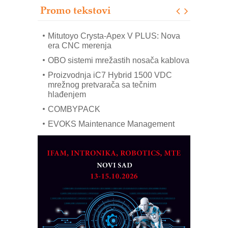
Promo tekstovi
Art Utopia Studio – vizuelne priče
industrije i biznisa
Mitutoyo Crysta-Apex V PLUS: Nova
era CNC merenja
OBO sistemi mrežastih nosača kablova
Proizvodnja iC7 Hybrid 1500 VDC
mrežnog pretvarača sa tečnim
hlađenjem
COMBYPACK
EVOKS Maintenance Management
ROSA i SCHUNK podižu proizvodnju
na viši nivo
Detekcija različitih oblika
MAREX - Lim i mašine za savremena
rešenja
Marcom-plast d.o.o.- vaš pouzdan
partner
CTO - Prilagodite svoju toplinsku