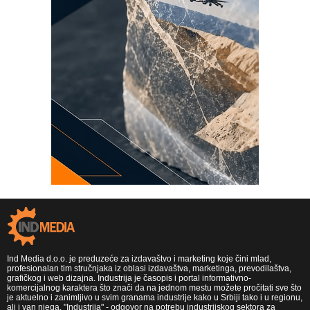
Ind Media d.o.o. je preduzeće za izdavaštvo i marketing koje čini mlad,
profesionalan tim stručnjaka iz oblasi izdavaštva, marketinga, prevodilaštva,
grafičkog i web dizajna. Industrija je časopis i portal informativno-
komercijalnog karaktera što znači da na jednom mestu možete pročitati sve što
je aktuelno i zanimljivo u svim granama industrije kako u Srbiji tako i u regionu,
ali i van njega. "Industrija" - odgovor na potrebu industrijskog sektora za