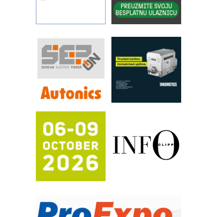
kontrole kvaliteta
STAUFF – Komponente koje
povećavaju pouzdanost hidrauličkih
sistema
YAMADA pumpe – japanska
pouzdanost u transferu fluida
Filtration Group Industrial – Napredna
rešenja za filtraciju u hidrauličkim i
procesnim sistemima
RILINEX kompanije Rittal
FANUC: Najbolje za vašu pametnu
automatizaciju
Efikasno upravljanje energijom
Automatizacija pakovanja · Display
(Shelf-Ready) omotnice
Potpuna efikasnost bez složenih
sistema
Trajna oznaka kao dugoročna korist