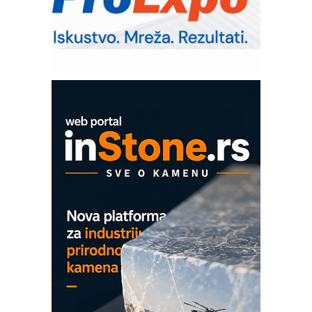
Bezbednost na prvom mestu!
IB BLUMENAUER - više od 40 godina
poverenja u industriji
Art Utopia Studio – vizuelne priče
industrije i biznisa
Mitutoyo Crysta-Apex V PLUS: Nova
era CNC merenja
OBO sistemi mrežastih nosača kablova
Proizvodnja iC7 Hybrid 1500 VDC
mrežnog pretvarača sa tečnim
hlađenjem
COMBYPACK