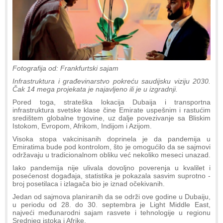
Fotografija od: Frankfurtski sajam
Infrastruktura i građevinarstvo pokreću saudijsku viziju 2030.
Čak 14 mega projekata je najavljeno ili je u izgradnji.
Pored toga, strateška lokacija Dubaija i transportna
infrastruktura svetske klase čine Emirate uspešnim i rastućim
središtem globalne trgovine, uz dalje povezivanje sa Bliskim
Istokom, Evropom, Afrikom, Indijom i Azijom.
Visoka stopa vakcinisanih doprinela je da pandemija u
Emiratima bude pod kontrolom, što je omogućilo da se sajmovi
održavaju u tradicionalnom obliku već nekoliko meseci unazad.
Iako pandemija nije ulivala dovoljno poverenja u kvalilet i
posećenost događaja, statistika je pokazala sasvim suprotno -
broj posetilaca i izlagača bio je iznad očekivanih.
Jedan od sajmova planiranih da se održi ove godine u Dubaiju,
u periodu od 28. do 30. septembra je Light Middle East,
najveći međunarodni sajam rasvete i tehnologije u regionu
Srednjeg istoka i Afrike.