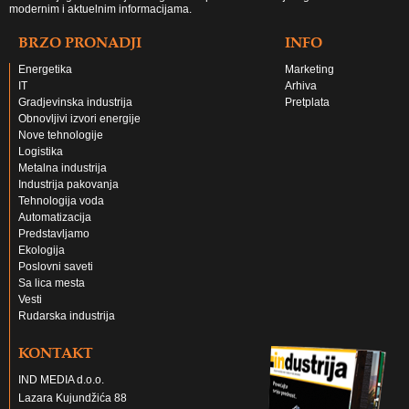
modernim i aktuelnim informacijama.
BRZO PRONADJI
INFO
Energetika
Marketing
IT
Arhiva
Gradjevinska industrija
Pretplata
Obnovljivi izvori energije
Nove tehnologije
Logistika
Metalna industrija
Industrija pakovanja
Tehnologija voda
Automatizacija
Predstavljamo
Ekologija
Poslovni saveti
Sa lica mesta
Vesti
Rudarska industrija
KONTAKT
IND MEDIA d.o.o.
Lazara Kujundžića 88