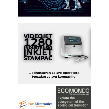
obradu!
Razvoj asortimanskog pravca MINI-
PLC AKYTEC
AUKOM: Svetski standard metrologije
dostupan u Srbiji
MOTOMAN – NEXT-Robotika vođena
veštačkom inteligencijom
I.SAFE MOBILE revolucioniše
industrijsku automatizaciju
pionirskimmobile operator PANEL-OM
Fleksibilno stezanje i brzo
podešavanje u proizvodnji prototipova
KIP KOP – napredna rešenja za
savremene industrijske i logističke
objekte
Alba d.o.o. – 35 godina preciznosti u
metrologiji i pametnim dozirnim
rešenjima
IBeRTIM - oprema za ispitivanje