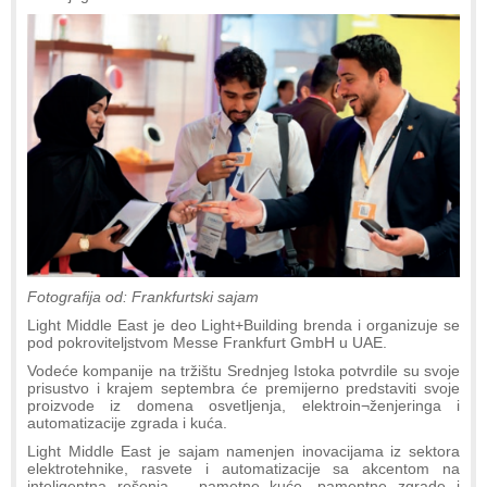
Fotografija od: Frankfurtski sajam
Light Middle East je deo Light+Building brenda i organizuje se
pod pokroviteljstvom Messe Frankfurt GmbH u UAE.
Vodeće kompanije na tržištu Srednjeg Istoka potvrdile su svoje
prisustvo i krajem septembra će premijerno predstaviti svoje
proizvode iz domena osvetljenja, elektroin¬ženjeringa i
automatizacije zgrada i kuća.
Light Middle East je sajam namenjen inovacijama iz sektora
elektrotehnike, rasvete i automatizacije sa akcentom na
inteligentna rešenja – pametne kuće, pamentne zgrade i