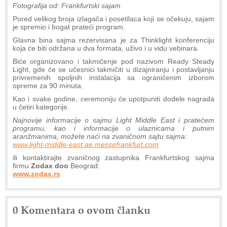
Fotografija od: Frankfurtski sajam
Pored velikog broja izlagača i posetilaca koji se očekuju, sajam
je spremio i bogat prateći program.
Glavna bina sajma rezervisana je za Thinklight konferenciju
koja će biti održana u dva formata, uživo i u vidu vebinara.
Biće organizovano i takmičenje pod nazivom Ready Steady
Light, gde će se učesnici takmičiti u dizajniranju i postavljanju
privremenih spoljnih instalacija sa ograničenim izborom
opreme za 90 minuta.
Kao i svake godine, ceremoniju će upotpuniti dodele nagrada
u četiri kategorije.
Najnovije informacije o sajmu Light Middle East i pratećem
programu, kao i informacije o ulaznicama i putnim
aranžmanima, možete naći na zvaničnom sajtu sajma:
www.light-middle-east.ae.messefrankfurt.com
ili kontaktirajte zvaničnog zastupnika Frankfurtskog sajma
firmu
Zodax doo
Beograd:
www.zodax.rs
0 Komentara o ovom članku