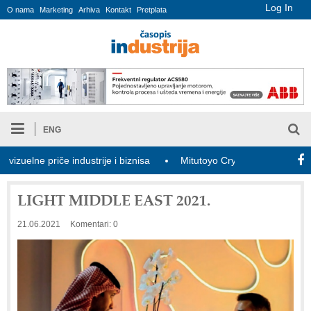
Log In
O nama
Marketing
Arhiva
Kontakt
Pretplata
ENG
ne priče industrije i biznisa
Mitutoyo Crysta-Apex V PLUS: Nova
LIGHT MIDDLE EAST 2021.
21.06.2021
Komentari: 0