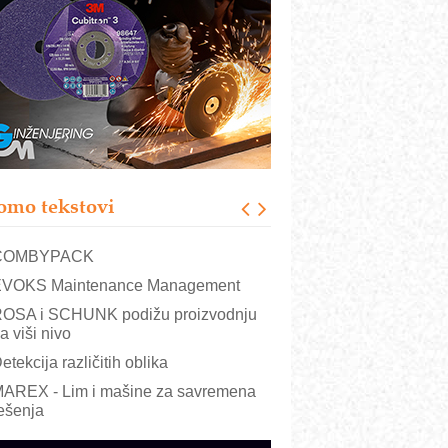
RMQ-TITAN ADVANCED INDICATOR
 Pametna signalizacija za efikasnije
pravljanje mašinama
igurnije ispitivanje transformatora u
olarnim elektranama i vetroparkovima
ranje točkova na gradilištu- standard
odernog i odgovornog građenja
roizvodnja iC7 Hybrid 1500 VDC
omo tekstovi
režnog pretvarača sa tečnim
lađenjem
COMBYPACK
VOKS Maintenance Management
OSA i SCHUNK podižu proizvodnju
a viši nivo
etekcija različitih oblika
AREX - Lim i mašine za savremena
ešenja
arcom-plast d.o.o.- vaš pouzdan