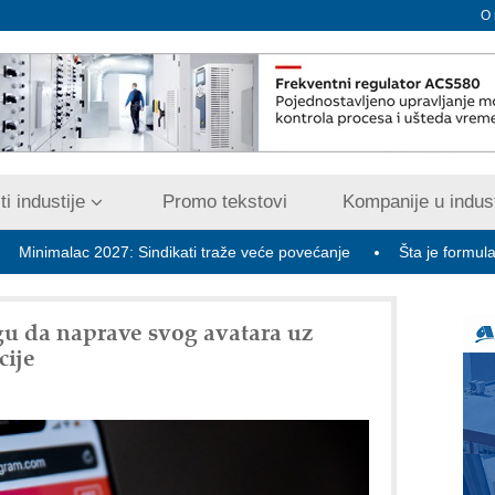
O
i industije
Promo tekstovi
Kompanije u indust
ac 2027: Sindikati traže veće povećanje
Šta je formula za bezbed
u da naprave svog avatara uz
cije