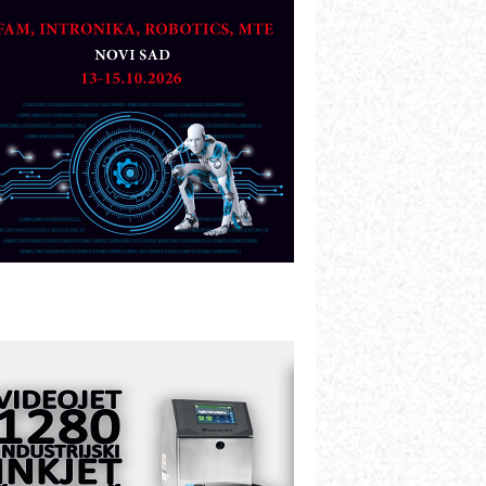
artner
TO - Prilagodite svoju toplinsku
bradu!
azvoj asortimanskog pravca MINI-
PLC AKYTEC
UKOM: Svetski standard metrologije
ostupan u Srbiji
OTOMAN – NEXT-Robotika vođena
eštačkom inteligencijom
.SAFE MOBILE revolucioniše
ndustrijsku automatizaciju
ionirskimmobile operator PANEL-OM
leksibilno stezanje i brzo
odešavanje u proizvodnji prototipova
IP KOP – napredna rešenja za
avremene industrijske i logističke
bjekte
lba d.o.o. – 35 godina preciznosti u
etrologiji i pametnim dozirnim