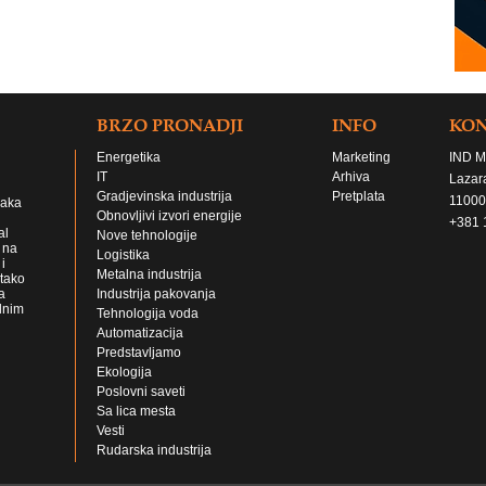
BRZO PRONADJI
INFO
KO
Energetika
Marketing
IND M
IT
Arhiva
Lazar
Gradjevinska industrija
Pretplata
11000
jaka
Obnovljivi izvori energije
+381 
al
Nove tehnologije
 na
Logistika
i
Metalna industrija
 tako
a
Industrija pakovanja
lnim
Tehnologija voda
Automatizacija
Predstavljamo
Ekologija
Poslovni saveti
Sa lica mesta
Vesti
Rudarska industrija