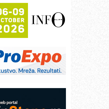
rajna oznaka kao dugoročna korist
ezbednost na prvom mestu!
B BLUMENAUER - više od 40 godina
overenja u industriji
RMQ-TITAN ADVANCED INDICATOR
 Pametna signalizacija za efikasnije
pravljanje mašinama
igurnije ispitivanje transformatora u
olarnim elektranama i vetroparkovima
ranje točkova na gradilištu- standard
odernog i odgovornog građenja
roizvodnja iC7 Hybrid 1500 VDC
režnog pretvarača sa tečnim
lađenjem
COMBYPACK
VOKS Maintenance Management
OSA i SCHUNK podižu proizvodnju
a viši nivo