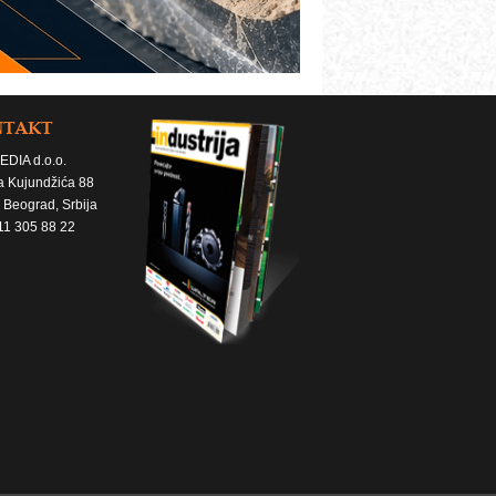
NTAKT
EDIA d.o.o.
a Kujundžića 88
 Beograd, Srbija
11 305 88 22