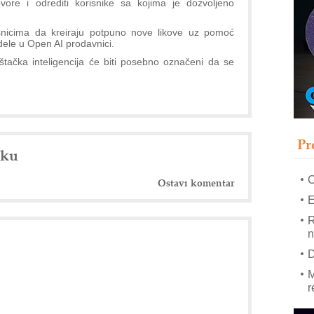
ore i odrediti korisnike sa kojima je dozvoljeno
–
snicima da kreiraju potpuno nove likove uz pomoć
dele u Open AI prodavnici.
u
i veštačka inteligencija će biti posebno označeni da se
S
s
P
m
P
Pr
m
nku
h
Ostavi komentar
E
R
n
D
M
r
M