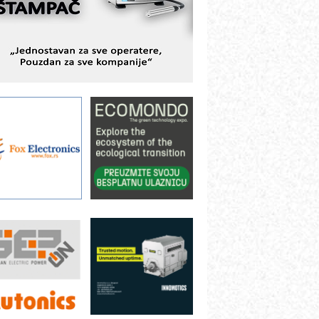
ešenjima
BeRTIM - oprema za ispitivanje
ontrole kvaliteta
TAUFF – Komponente koje
ovećavaju pouzdanost hidrauličkih
istema
AMADA pumpe – japanska
ouzdanost u transferu fluida
iltration Group Industrial – Napredna
ešenja za filtraciju u hidrauličkim i
rocesnim sistemima
ILINEX kompanije Rittal
ANUC: Najbolje za vašu pametnu
utomatizaciju
fikasno upravljanje energijom
utomatizacija pakovanja · Display
Shelf-Ready) omotnice
otpuna efikasnost bez složenih
istema