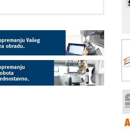
r
I
k
S
p
s
Y
p
F
r
p
R
F
a
E
A
(
P
s