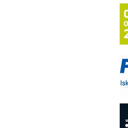
T
B
I
p
–
u
S
s
P
m
P
m
h
E
R
n