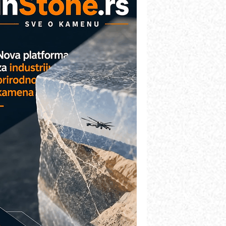
etekcija različitih oblika