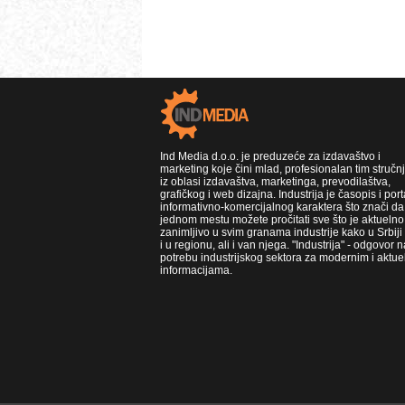
Ind Media d.o.o. je preduzeće za izdavaštvo i
marketing koje čini mlad, profesionalan tim stručn
iz oblasi izdavaštva, marketinga, prevodilaštva,
grafičkog i web dizajna. Industrija je časopis i port
informativno-komercijalnog karaktera što znači da
jednom mestu možete pročitati sve što je aktuelno 
zanimljivo u svim granama industrije kako u Srbiji
i u regionu, ali i van njega. "Industrija" - odgovor n
potrebu industrijskog sektora za modernim i aktue
informacijama.