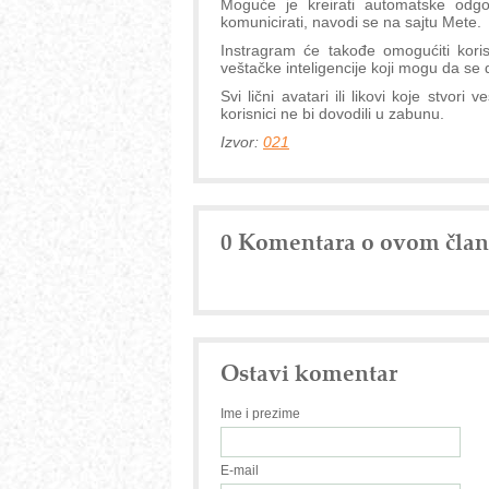
Moguće je kreirati automatske odgov
komunicirati, navodi se na sajtu Mete.
Instragram će takođe omogućiti kori
veštačke inteligencije koji mogu da se 
Svi lični avatari ili likovi koje stvor
korisnici ne bi dovodili u zabunu.
Izvor:
021
0 Komentara o ovom čla
Ostavi komentar
Ime i prezime
E-mail