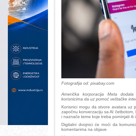
Fotografija od: pixabay.com
Američka korporacija Meta dodala
korisnicima da uz pomoć veštačke inteli
Korisnici mogu da stvore avatara uz po
započnu konverzaciju sa AI četbotom,
i naznače teme koje treba pominjati ili 
Digitalni dvojnici će moći da komunici
komentarima na objave.