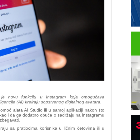
 je novu funkciju u Instagram koja omogućava
gencije (AI) kreiraju sopstvenog digitalnog avatara.
moć alata AI Studio ili u samoj aplikaciji nakon što
 kao i da ga dodatno obuče o sadržaju na Instagramu
izbegavati.
B
raju sa pratiocima korisnika u ličnim četovima ili u
I
p