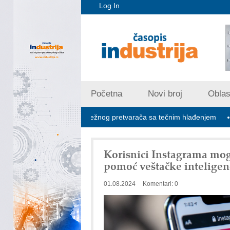
Log In
Početna
Novi broj
Oblast
brid 1500 VDC mrežnog pretvarača sa tečnim hlađenjem
Minimal
Korisnici Instagrama mog
pomoć veštačke inteligen
01.08.2024
Komentari: 0