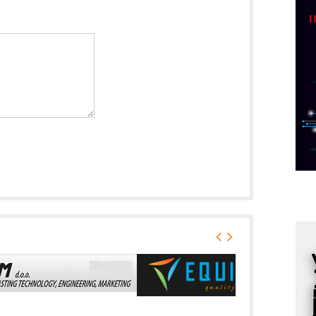
p
C
o
R
A
d
M
v
I
i
p
F
p
K
s
o
A
m