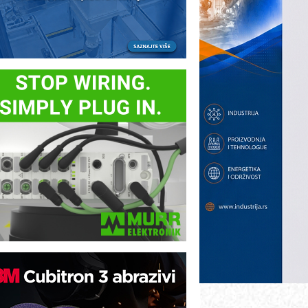
ezbednost na prvom mestu!
B BLUMENAUER - više od 40 godina
overenja u industriji