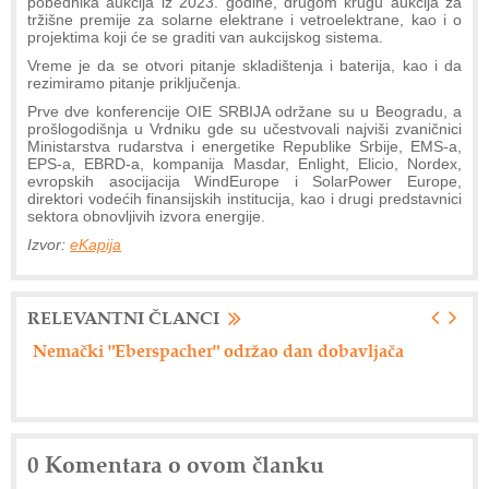
pobednika aukcija iz 2023. godine, drugom krugu aukcija za
tržišne premije za solarne elektrane i vetroelektrane, kao i o
projektima koji će se graditi van aukcijskog sistema.
Vreme je da se otvori pitanje skladištenja i baterija, kao i da
rezimiramo pitanje priključenja.
Prve dve konferencije OIE SRBIJA održane su u Beogradu, a
prošlogodišnja u Vrdniku gde su učestvovali najviši zvaničnici
Ministarstva rudarstva i energetike Republike Srbije, EMS-a,
EPS-a, EBRD-a, kompanija Masdar, Enlight, Elicio, Nordex,
evropskih asocijacija WindEurope i SolarPower Europe,
direktori vodećih finansijskih institucija, kao i drugi predstavnici
sektora obnovljivih izvora energije.
Izvor:
eKapija
RELEVANTNI ČLANCI
Nemački "Eberspacher" održao dan dobavljača
Ax
0 Komentara o ovom članku