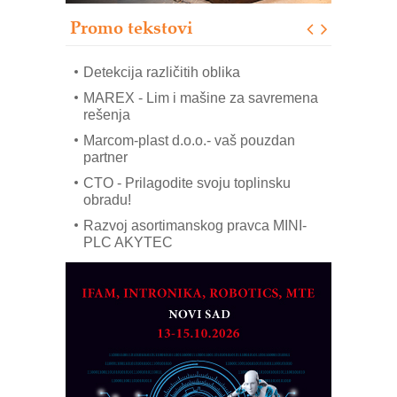
modernog i odgovornog građenja
Promo tekstovi
ROSA i SCHUNK podižu proizvodnju
na viši nivo
Detekcija različitih oblika
MAREX - Lim i mašine za savremena
rešenja
Marcom-plast d.o.o.- vaš pouzdan
partner
CTO - Prilagodite svoju toplinsku
obradu!
Razvoj asortimanskog pravca MINI-
PLC AKYTEC
AUKOM: Svetski standard metrologije
dostupan u Srbiji
MOTOMAN – NEXT-Robotika vođena
veštačkom inteligencijom
I.SAFE MOBILE revolucioniše
industrijsku automatizaciju
pionirskimmobile operator PANEL-OM