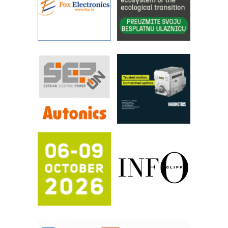
industrije i biznisa
RILINEX kompanije Rittal
FANUC: Najbolje za vašu pametnu
automatizaciju
Efikasno upravljanje energijom
Automatizacija pakovanja · Display
(Shelf-Ready) omotnice
Proizvodnja iC7 Hybrid 1500 VDC
mrežnog pretvarača sa tečnim
hlađenjem
Potpuna efikasnost bez složenih
sistema
Trajna oznaka kao dugoročna korist
Bezbednost na prvom mestu!
IB BLUMENAUER - više od 40 godina
poverenja u industriji
COMBYPACK
RMQ-TITAN ADVANCED INDICATOR