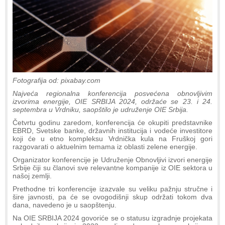
Fotografija od: pixabay.com
Najveća regionalna konferencija posvećena obnovljivim
izvorima energije, OIE SRBIJA 2024, održaće se 23. i 24.
septembra u Vrdniku, saopštilo je udruženje OIE Srbija.
Četvrtu godinu zaredom, konferencija će okupiti predstavnike
EBRD, Svetske banke, državnih institucija i vodeće investitore
koji će u etno kompleksu Vrdnička kula na Fruškoj gori
razgovarati o aktuelnim temama iz oblasti zelene energije.
Organizator konferencije je Udruženje Obnovljivi izvori energije
Srbije čiji su članovi sve relevantne kompanije iz OIE sektora u
našoj zemlji.
Prethodne tri konferencije izazvale su veliku pažnju stručne i
šire javnosti, pa će se ovogodišnji skup održati tokom dva
dana, navedeno je u saopštenju.
Na OIE SRBIJA 2024 govoriće se o statusu izgradnje projekata