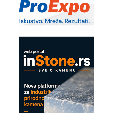
– Pametna signalizacija za efikasnije
upravljanje mašinama
Sigurnije ispitivanje transformatora u
solarnim elektranama i vetroparkovima
Pranje točkova na gradilištu- standard
modernog i odgovornog građenja
ROSA i SCHUNK podižu proizvodnju
na viši nivo
Detekcija različitih oblika
MAREX - Lim i mašine za savremena
rešenja
Marcom-plast d.o.o.- vaš pouzdan
partner
CTO - Prilagodite svoju toplinsku
obradu!