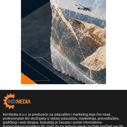
Ind Media d.o.o. je preduzeće za izdavaštvo i marketing koje čini mlad,
profesionalan tim stručnjaka iz oblasi izdavaštva, marketinga, prevodilaštva,
grafičkog i web dizajna. Industrija je časopis i portal informativno-
komercijalnog karaktera što znači da na jednom mestu možete pročitati sve što