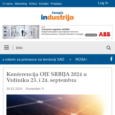
Log In
O nama
Marketing
Arhiva
Kontakt
Pretplata
ENG
robom za primaoce na terotoriji SAD
ROSA i SCHUNK podižu proizvo
Konferencija OIE SRBIJA 2024 u
Vrdiniku 23. i 24. septembra
30.01.2024
Komentari: 0