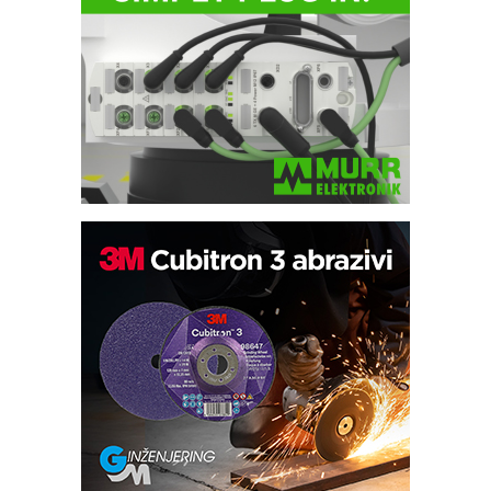
IB BLUMENAUER - više od 40 godina
poverenja u industriji
COMBYPACK
RMQ-TITAN ADVANCED INDICATOR
– Pametna signalizacija za efikasnije
upravljanje mašinama
Sigurnije ispitivanje transformatora u
solarnim elektranama i vetroparkovima
Pranje točkova na gradilištu- standard