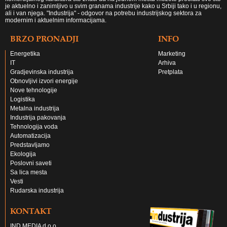
je aktuelno i zanimljivo u svim granama industrije kako u Srbiji tako i u regionu,
ali i van njega. "Industrija" - odgovor na potrebu industrijskog sektora za
modernim i aktuelnim informacijama.
BRZO PRONADJI
INFO
Energetika
Marketing
IT
Arhiva
Gradjevinska industrija
Pretplata
Obnovljivi izvori energije
Nove tehnologije
Logistika
Metalna industrija
Industrija pakovanja
Tehnologija voda
Automatizacija
Predstavljamo
Ekologija
Poslovni saveti
Sa lica mesta
Vesti
Rudarska industrija
KONTAKT
IND MEDIA d.o.o.