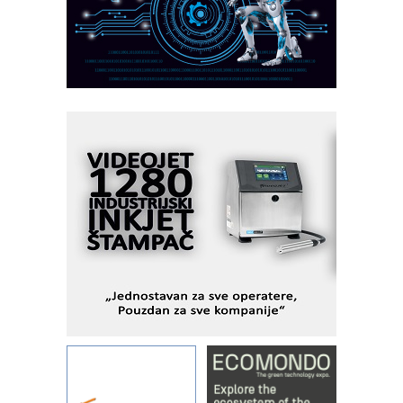
Fleksibilno stezanje i brzo
podešavanje u proizvodnji prototipova
KIP KOP – napredna rešenja za
savremene industrijske i logističke
objekte
Alba d.o.o. – 35 godina preciznosti u
metrologiji i pametnim dozirnim
rešenjima
IBeRTIM - oprema za ispitivanje
kontrole kvaliteta
STAUFF – Komponente koje
povećavaju pouzdanost hidrauličkih
sistema
YAMADA pumpe – japanska
pouzdanost u transferu fluida
Filtration Group Industrial – Napredna
rešenja za filtraciju u hidrauličkim i
procesnim sistemima
Art Utopia Studio – vizuelne priče