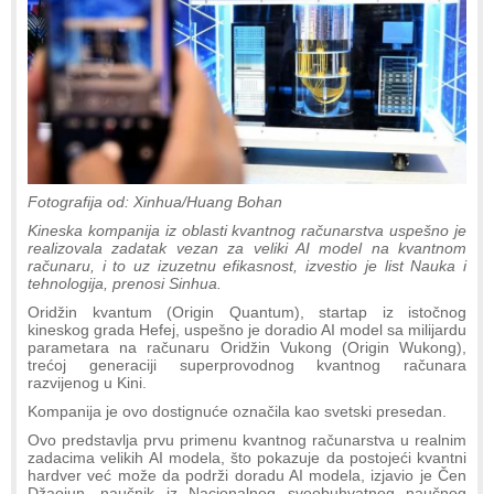
Fotografija od: Xinhua/Huang Bohan
Kineska kompanija iz oblasti kvantnog računarstva uspešno je
realizovala zadatak vezan za veliki AI model na kvantnom
računaru, i to uz izuzetnu efikasnost, izvestio je list Nauka i
tehnologija, prenosi Sinhua.
Oridžin kvantum (Origin Quantum), startap iz istočnog
kineskog grada Hefej, uspešno je doradio AI model sa milijardu
parametara na računaru Oridžin Vukong (Origin Wukong),
trećoj generaciji superprovodnog kvantnog računara
razvijenog u Kini.
Kompanija je ovo dostignuće označila kao svetski presedan.
Ovo predstavlja prvu primenu kvantnog računarstva u realnim
zadacima velikih AI modela, što pokazuje da postojeći kvantni
hardver već može da podrži doradu AI modela, izjavio je Čen
Džaojun, naučnik iz Nacionalnog sveobuhvatnog naučnog