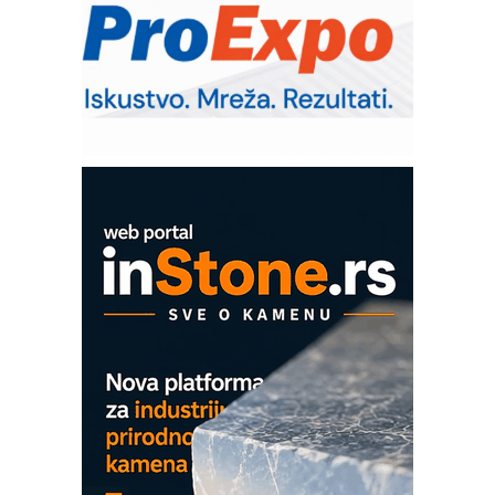
Trajna oznaka kao dugoročna korist
Bezbednost na prvom mestu!
IB BLUMENAUER - više od 40 godina
poverenja u industriji
Art Utopia Studio – vizuelne priče
industrije i biznisa
Mitutoyo Crysta-Apex V PLUS: Nova
era CNC merenja
OBO sistemi mrežastih nosača kablova
Proizvodnja iC7 Hybrid 1500 VDC
mrežnog pretvarača sa tečnim
hlađenjem
COMBYPACK