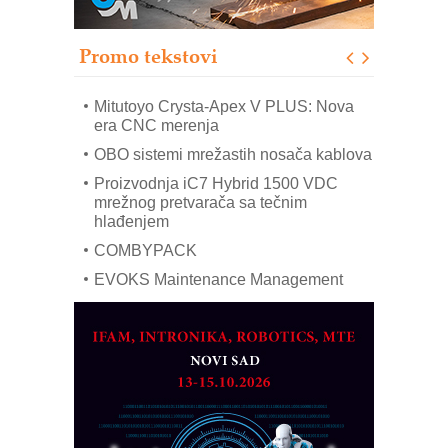
IB BLUMENAUER - više od 40 godina
poverenja u industriji
Promo tekstovi
Art Utopia Studio – vizuelne priče
industrije i biznisa
Mitutoyo Crysta-Apex V PLUS: Nova
era CNC merenja
OBO sistemi mrežastih nosača kablova
Proizvodnja iC7 Hybrid 1500 VDC
mrežnog pretvarača sa tečnim
hlađenjem
COMBYPACK
EVOKS Maintenance Management
ROSA i SCHUNK podižu proizvodnju
na viši nivo
Detekcija različitih oblika
MAREX - Lim i mašine za savremena
rešenja
Marcom-plast d.o.o.- vaš pouzdan