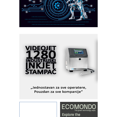
partner
CTO - Prilagodite svoju toplinsku
obradu!
Razvoj asortimanskog pravca MINI-
PLC AKYTEC
AUKOM: Svetski standard metrologije
dostupan u Srbiji
MOTOMAN – NEXT-Robotika vođena
veštačkom inteligencijom
I.SAFE MOBILE revolucioniše
industrijsku automatizaciju
pionirskimmobile operator PANEL-OM
Fleksibilno stezanje i brzo
podešavanje u proizvodnji prototipova
KIP KOP – napredna rešenja za
savremene industrijske i logističke
objekte
Alba d.o.o. – 35 godina preciznosti u
metrologiji i pametnim dozirnim
rešenjima