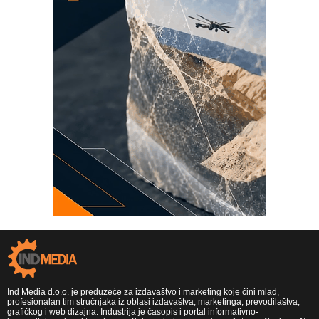
Ind Media d.o.o. je preduzeće za izdavaštvo i marketing koje čini mlad,
profesionalan tim stručnjaka iz oblasi izdavaštva, marketinga, prevodilaštva,
grafičkog i web dizajna. Industrija je časopis i portal informativno-