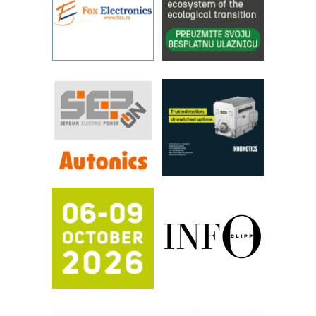
IBeRTIM - oprema za ispitivanje
kontrole kvaliteta
STAUFF – Komponente koje
povećavaju pouzdanost hidrauličkih
sistema
YAMADA pumpe – japanska
pouzdanost u transferu fluida
Filtration Group Industrial – Napredna
rešenja za filtraciju u hidrauličkim i
procesnim sistemima
RILINEX kompanije Rittal
FANUC: Najbolje za vašu pametnu
automatizaciju
Efikasno upravljanje energijom
Automatizacija pakovanja · Display
(Shelf-Ready) omotnice
Potpuna efikasnost bez složenih
sistema