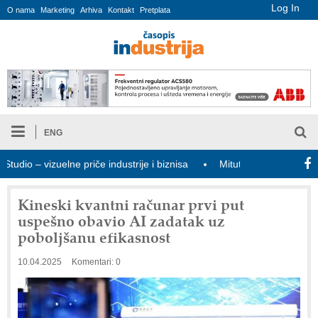
Log In
O nama
Marketing
Arhiva
Kontakt
Pretplata
ENG
o – vizuelne priče industrije i biznisa
Mitutoyo Crysta-Apex V PL
Kineski kvantni računar prvi put
uspešno obavio AI zadatak uz
poboljšanu efikasnost
10.04.2025
Komentari: 0