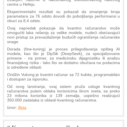
centra u Hefeju.
Eksperimentalni rezultati su pokazali da smanjenje broja
parametara za 76 odsto dovodi do poboljšanja performansi u
obuci za 8,4 odsto.
Ovaj napredak pokazuje da kvantno računarstvo može
omogućiti laka rešenja za velike modele, nudeći obećavajući
novi pristup za prevazilaženje budućih ograničenja računarske
snage.
Dorada (fine-tuning) je proces prilagođavanja opšteg AI
modela, kao što je DipSik (DeepSeek), za specijalizovane
primene - na primer, za medicinsku dijagnostiku ili analizu
finansijskog rizika - tako što se dodatno obučava na podacima
iz određene oblasti.
Oridžin Vukong je kvantni računar sa 72 kubita, programabilan
i dostupan za isporuku.
Od svog lansiranja, ovaj sistem pruža usluge kvantnog
računarstva putem oblaka korisnicima širom sveta, sa preko
23 miliona korisnika iz 139 zemalja, uspešno realizujući
350.000 zadataka iz oblasti kvantnog računarstva.
Izvor:
Beta