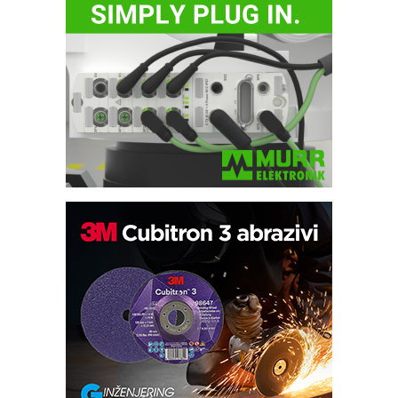
Automatizacija pakovanja · Display
(Shelf-Ready) omotnice
Potpuna efikasnost bez složenih
sistema
Trajna oznaka kao dugoročna korist
Bezbednost na prvom mestu!