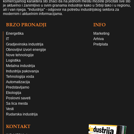
komercijalnog karaktera što znači da na jednom mestu možete pročitati sve što
je aktuelno i zanimljivo u svim granama industrije kako u Srbiji tako i u regionu,
ali i van njega. "Industrija" - odgovor na potrebu industrijskog sektora za
modernim i aktuelnim informacijama.
BRZO PRONADJI
INFO
Energetika
Marketing
IT
Arhiva
Gradjevinska industrija
Pretplata
Obnovljivi izvori energije
Nove tehnologije
Logistika
Metalna industrija
Industrija pakovanja
Tehnologija voda
Automatizacija
Predstavljamo
Ekologija
Poslovni saveti
Sa lica mesta
Vesti
Rudarska industrija
KONTAKT