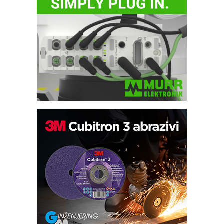
Bezbednost na prvom mestu!
IB BLUMENAUER - više od 40 godina
poverenja u industriji
RMQ-TITAN ADVANCED INDICATOR
– Pametna signalizacija za efikasnije
upravljanje mašinama
Sigurnije ispitivanje transformatora u
solarnim elektranama i vetroparkovima
Pranje točkova na gradilištu- standard