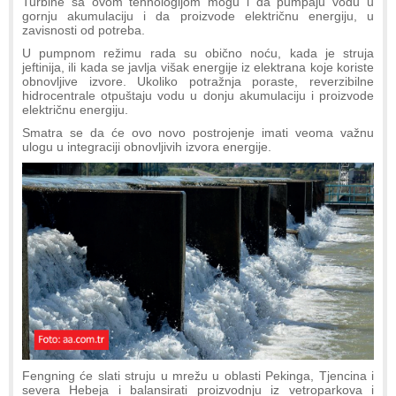
Turbine sa ovom tehnologijom mogu i da pumpaju vodu u
gornju akumulaciju i da proizvode električnu energiju, u
zavisnosti od potreba.
U pumpnom režimu rada su obično noću, kada je struja
jeftinija, ili kada se javlja višak energije iz elektrana koje koriste
obnovljive izvore. Ukoliko potražnja poraste, reverzibilne
hidrocentrale otpuštaju vodu u donju akumulaciju i proizvode
električnu energiju.
Smatra se da će ovo novo postrojenje imati veoma važnu
ulogu u integraciji obnovljivih izvora energije.
Fengning će slati struju u mrežu u oblasti Pekinga, Tjencina i
severa Hebeja i balansirati proizvodnju iz vetroparkova i