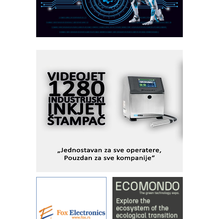
MOTOMAN – NEXT-Robotika vođena
veštačkom inteligencijom
I.SAFE MOBILE revolucioniše
industrijsku automatizaciju
pionirskimmobile operator PANEL-OM
Fleksibilno stezanje i brzo
podešavanje u proizvodnji prototipova
KIP KOP – napredna rešenja za
savremene industrijske i logističke
objekte
Alba d.o.o. – 35 godina preciznosti u
metrologiji i pametnim dozirnim
rešenjima
IBeRTIM - oprema za ispitivanje
kontrole kvaliteta
STAUFF – Komponente koje
povećavaju pouzdanost hidrauličkih
sistema
YAMADA pumpe – japanska