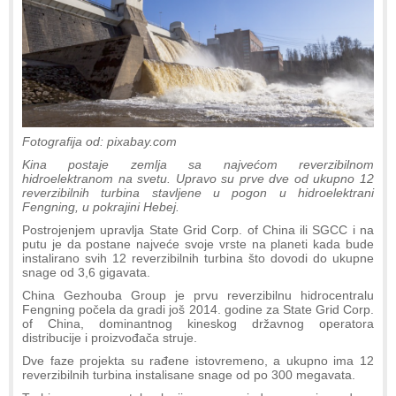
Fotografija od: pixabay.com
Kina postaje zemlja sa najvećom reverzibilnom
hidroelektranom na svetu. Upravo su prve dve od ukupno 12
reverzibilnih turbina stavljene u pogon u hidroelektrani
Fengning, u pokrajini Hebej.
Postrojenjem upravlja State Grid Corp. of China ili SGCC i na
putu je da postane najveće svoje vrste na planeti kada bude
instalirano svih 12 reverzibilnih turbina što dovodi do ukupne
snage od 3,6 gigavata.
China Gezhouba Group je prvu reverzibilnu hidrocentralu
Fengning počela da gradi još 2014. godine za State Grid Corp.
of China, dominantnog kineskog državnog operatora
distribucije i proizvođača struje.
Dve faze projekta su rađene istovremeno, a ukupno ima 12
reverzibilnih turbina instalisane snage od po 300 megavata.