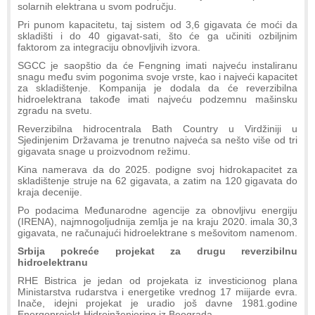
solarnih elektrana u svom području.
Pri punom kapacitetu, taj sistem od 3,6 gigavata će moći da
skladišti i do 40 gigavat-sati, što će ga učiniti ozbiljnim
faktorom za integraciju obnovljivih izvora.
SGCC je saopštio da će Fengning imati najveću instaliranu
snagu među svim pogonima svoje vrste, kao i najveći kapacitet
za skladištenje. Kompanija je dodala da će reverzibilna
hidroelektrana takođe imati najveću podzemnu mašinsku
zgradu na svetu.
Reverzibilna hidrocentrala Bath Country u Virdžiniji u
Sjedinjenim Državama je trenutno najveća sa nešto više od tri
gigavata snage u proizvodnom režimu.
Kina namerava da do 2025. podigne svoj hidrokapacitet za
skladištenje struje na 62 gigavata, a zatim na 120 gigavata do
kraja decenije.
Po podacima Međunarodne agencije za obnovljivu energiju
(IRENA), najmnogoljudnija zemlja je na kraju 2020. imala 30,3
gigavata, ne računajući hidroelektrane s mešovitom namenom.
Srbija pokreće projekat za drugu reverzibilnu
hidroelektranu
RHE Bistrica je jedan od projekata iz investicionog plana
Ministarstva rudarstva i energetike vrednog 17 miijarde evra.
Inače, idejni projekat je uradio još davne 1981.godine
Energoprojekt-Hidroinženjering iz Beograda.