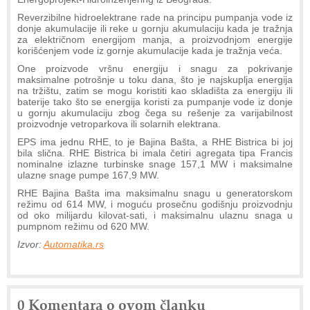
Reverzibilne hidroelektrane rade na principu pumpanja vode iz
donje akumulacije ili reke u gornju akumulaciju kada je tražnja
za električnom energijom manja, a proizvodnjom energije
korišćenjem vode iz gornje akumulacije kada je tražnja veća.
One proizvode vršnu energiju i snagu za pokrivanje
maksimalne potrošnje u toku dana, što je najskuplja energija
na tržištu, zatim se mogu koristiti kao skladišta za energiju ili
baterije tako što se energija koristi za pumpanje vode iz donje
u gornju akumulaciju zbog čega su rešenje za varijabilnost
proizvodnje vetroparkova ili solarnih elektrana.
EPS ima jednu RHE, to je Bajina Bašta, a RHE Bistrica bi joj
bila slična. RHE Bistrica bi imala četiri agregata tipa Francis
nominalne izlazne turbinske snage 157,1 MW i maksimalne
ulazne snage pumpe 167,9 MW.
RHE Bajina Bašta ima maksimalnu snagu u generatorskom
režimu od 614 MW, i moguću prosečnu godišnju proizvodnju
od oko milijardu kilovat-sati, i maksimalnu ulaznu snaga u
pumpnom režimu od 620 MW.
Izvor:
Automatika.rs
0 Komentara o ovom članku