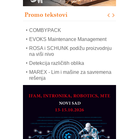
modernog i odgovornog građenja
Proizvodnja iC7 Hybrid 1500 VDC
Promo tekstovi
mrežnog pretvarača sa tečnim
hlađenjem
COMBYPACK
EVOKS Maintenance Management
ROSA i SCHUNK podižu proizvodnju
na viši nivo
Detekcija različitih oblika
MAREX - Lim i mašine za savremena
rešenja
Marcom-plast d.o.o.- vaš pouzdan
partner
CTO - Prilagodite svoju toplinsku
obradu!
Razvoj asortimanskog pravca MINI-
PLC AKYTEC
AUKOM: Svetski standard metrologije
dostupan u Srbiji