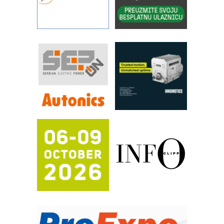
pouzdanost u transferu fluida
Filtration Group Industrial – Napredna
rešenja za filtraciju u hidrauličkim i
procesnim sistemima
RILINEX kompanije Rittal
FANUC: Najbolje za vašu pametnu
automatizaciju
Efikasno upravljanje energijom
Automatizacija pakovanja · Display
(Shelf-Ready) omotnice
Potpuna efikasnost bez složenih
sistema
Trajna oznaka kao dugoročna korist
Bezbednost na prvom mestu!
IB BLUMENAUER - više od 40 godina
poverenja u industriji
RMQ-TITAN ADVANCED INDICATOR
– Pametna signalizacija za efikasnije