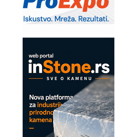
upravljanje mašinama
Sigurnije ispitivanje transformatora u
solarnim elektranama i vetroparkovima
Pranje točkova na gradilištu- standard
modernog i odgovornog građenja
Proizvodnja iC7 Hybrid 1500 VDC
mrežnog pretvarača sa tečnim
hlađenjem
COMBYPACK
EVOKS Maintenance Management
ROSA i SCHUNK podižu proizvodnju
na viši nivo
Detekcija različitih oblika