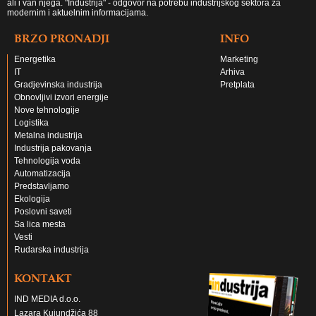
ali i van njega. "Industrija" - odgovor na potrebu industrijskog sektora za
modernim i aktuelnim informacijama.
BRZO PRONADJI
INFO
Energetika
Marketing
IT
Arhiva
Gradjevinska industrija
Pretplata
Obnovljivi izvori energije
Nove tehnologije
Logistika
Metalna industrija
Industrija pakovanja
Tehnologija voda
Automatizacija
Predstavljamo
Ekologija
Poslovni saveti
Sa lica mesta
Vesti
Rudarska industrija
KONTAKT
IND MEDIA d.o.o.
Lazara Kujundžića 88