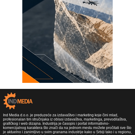
Ind Media d.o.o. je preduzeće za izdavaštvo i marketing koje čini mlad,
profesionalan tim stručnjaka iz oblasi izdavaštva, marketinga, prevodilaštva,
grafičkog i web dizajna. Industrija je časopis i portal informativno-
komercijalnog karaktera što znači da na jednom mestu možete pročitati sve što
je aktuelno i zanimljivo u svim granama industrije kako u Srbiji tako i u regionu,