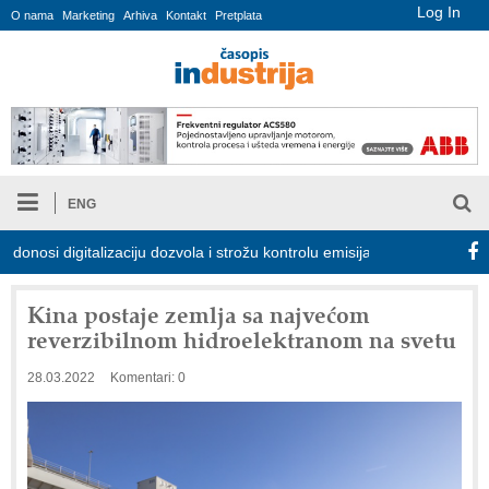
Log In
O nama
Marketing
Arhiva
Kontakt
Pretplata
ENG
 digitalizaciju dozvola i strožu kontrolu emisija
Proizvodnja iC7
Kina postaje zemlja sa najvećom
reverzibilnom hidroelektranom na svetu
28.03.2022
Komentari: 0